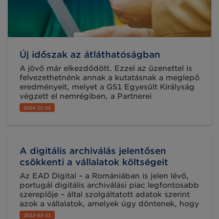
Új időszak az átláthatóságban
A jövő már elkezdődött. Ezzel az üzenettel is
felvezethetnénk annak a kutatásnak a meglepő
eredményeit, melyet a GS1 Egyesült Királyság
végzett el nemrégiben, a Partnerei
körében. Hogyan változik át a vásárlói döntési
2024-12-02
folyamat, és hogyan szerezhetünk piaci
előnyt?
A digitális archiválás jelentősen
csökkenti a vállalatok költségeit
Az EAD Digital – a Romániában is jelen lévő,
portugál digitális archiválási piac legfontosabb
szereplője – által szolgáltatott adatok szerint
azok a vállalatok, amelyek úgy döntenek, hogy
fizikai dokumentumaikat felhőalapú e-
2022-03-31