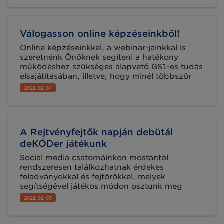
webinar-sorozatunkat, melyek tanácsot adnak
abban, hogy hogyan érdemes megtenni a
szükséges lépéseket.
Válogasson online képzéseinkből!
Online képzéseinkkel, a webinar-jainkkal is
szeretnénk Önöknek segíteni a hatékony
működéshez szükséges alapvető GS1-es tudás
elsajátításában, illetve, hogy minél többször
legyen lehetőségük felmerülő kérdéseket
2021-02-04
tisztázni szakértőinkkel, megkönnyítve ezzel
ebben a megváltozott helyzetben is a
munkájukat.
A Rejtvényfejtők napján debütál
deKÓDer játékunk
Social media csatornáinkon mostantól
rendszeresen találkozhatnak érdekes
feladványokkal és fejtörőkkel, melyek
segítségével játékos módon osztunk meg
érdekességeket és hasznos tudnivalókat a GS1
2021-02-03
szabványok világából. Új, deKÓDer játékunk a
magyar rejtvényfejtők napján mutatkozik be.