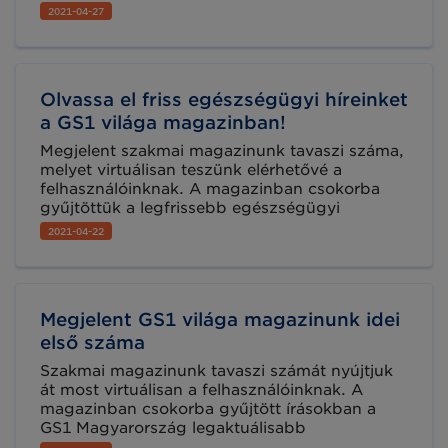
GDSN-t – a GS1 Globális Adatszinkronizációs
2021-04-27
Hálózatát - alkalmazza a B2B- és a B2C
csatornákon egyaránt. A GDSN
implementálásának hatása a mindennapi üzleti
folyamatok szinte minden aspektusában
Olvassa el friss egészségügyi híreinket
megfigyelhető és lehetővé teszi a szervezet
számára, hogy megfeleljen az egyre növekvő
a GS1 világa magazinban!
fogyasztói elvárásoknak az adatokkal
Megjelent szakmai magazinunk tavaszi száma,
kapcsolatban.
melyet virtuálisan teszünk elérhetővé a
felhasználóinknak. A magazinban csokorba
gyűjtöttük a legfrissebb egészségügyi
vonatkozású híreinket is. Lapozzon bele most!
2021-04-22
Megjelent GS1 világa magazinunk idei
első száma
Szakmai magazinunk tavaszi számát nyújtjuk
át most virtuálisan a felhasználóinknak. A
magazinban csokorba gyűjtött írásokban a
GS1 Magyarország legaktuálisabb
tevékenységeiről, a szabványalkalmazók