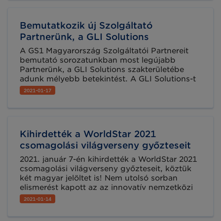
Bemutatkozik új Szolgáltató
Partnerünk, a GLI Solutions
A GS1 Magyarország Szolgáltatói Partnereit
bemutató sorozatunkban most legújabb
Partnerünk, a GLI Solutions szakterületébe
adunk mélyebb betekintést. A GLI Solutions-t
korábban a navigációs szektorban piacvezető
2021-01-17
alkalmazásokat fejlesztő szakemberek
alapították 2013-ban. Céljuk, hogy a megújult
technológiákra és körülményekre reagálva
innovatív, térkép alapú fejlesztéseket
Kihirdették a WorldStar 2021
végezzenek.
csomagolási világverseny győzteseit
2021. január 7-én kihirdették a WorldStar 2021
csomagolási világverseny győzteseit, köztük
két magyar jelöltet is! Nem utolsó sorban
elismerést kapott az az innovatív nemzetközi
csomagolási projekt (HolyGrail Digital
2021-01-14
Watermarks), melyben a GS1 szervezetek
európai szövetsége is aktívan részt vesz.