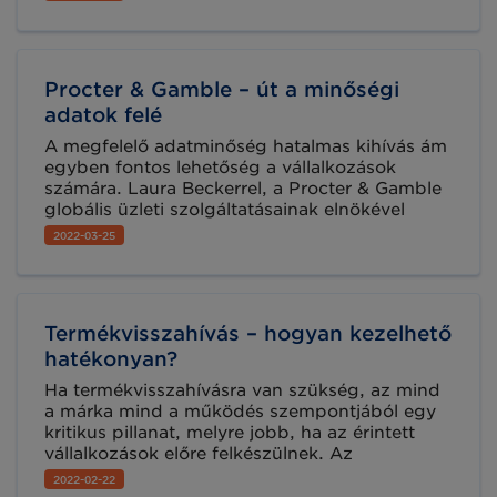
dokumentumokká alakítják át, több mint 20%-
kal csökkenthetik költségeiket.
Procter & Gamble – út a minőségi
adatok felé
A megfelelő adatminőség hatalmas kihívás ám
egyben fontos lehetőség a vállalkozások
számára. Laura Beckerrel, a Procter & Gamble
globális üzleti szolgáltatásainak elnökével
beszélgetett a GS1 képviselője arról, hogyan
2022-03-25
kezdték el saját útjukat a kiváló adatminőség
felé.
Termékvisszahívás – hogyan kezelhető
hatékonyan?
Ha termékvisszahívásra van szükség, az mind
a márka mind a működés szempontjából egy
kritikus pillanat, melyre jobb, ha az érintett
vállalkozások előre felkészülnek. Az
élelmiszerlánc összetett hálózatában fontos,
2022-02-22
hogy minden szereplő – vállalkozó, hatóság,