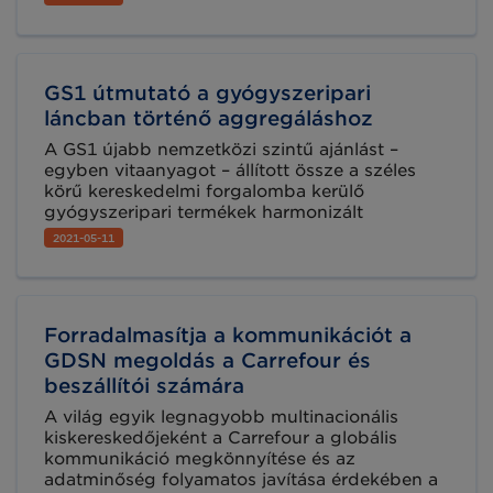
pandémia idején. A harmadik online
párbeszéd időpontja: 2021. május 26. A
részvétel ingyenes, de regisztrációhoz kötött.
GS1 útmutató a gyógyszeripari
láncban történő aggregáláshoz
A GS1 újabb nemzetközi szintű ajánlást –
egyben vitaanyagot – állított össze a széles
körű kereskedelmi forgalomba kerülő
gyógyszeripari termékek harmonizált
azonosítási lehetőségeinek bemutatása
2021-05-11
céljából. Az egységes logika szerint történő
azonosításból a teljes gyógyszeripai ellátási
lánc profitálhat.
Forradalmasítja a kommunikációt a
GDSN megoldás a Carrefour és
beszállítói számára
A világ egyik legnagyobb multinacionális
kiskereskedőjeként a Carrefour a globális
kommunikáció megkönnyítése és az
adatminőség folyamatos javítása érdekében a