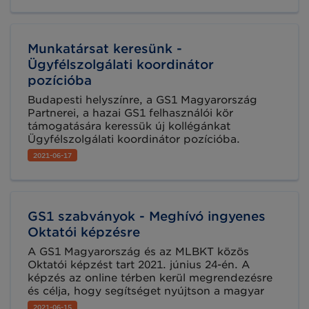
tervbiztonságot kínál az építtetők és az építési
folyamatban résztvevők számára. Éppen ezért
nem hiányozhat a rendszerből a szabványos
Munkatársat keresünk -
azonosítás sem, melyre egyre több országban
a GS1 szabványokat alkalmazzák.
Ügyfélszolgálati koordinátor
pozícióba
Budapesti helyszínre, a GS1 Magyarország
Partnerei, a hazai GS1 felhasználói kör
támogatására keressük új kollégánkat
Ügyfélszolgálati koordinátor pozícióba.
2021-06-17
GS1 szabványok - Meghívó ingyenes
Oktatói képzésre
A GS1 Magyarország és az MLBKT közös
Oktatói képzést tart 2021. június 24-én. A
képzés az online térben kerül megrendezésre
és célja, hogy segítséget nyújtson a magyar
egyetemi és felnőttképzésben dolgozó
2021-06-15