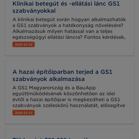
Klinikai betegút és -ellátási lánc GS1
koordinálhatja. Csatlakozzon a 2021. január 14-
én induló csoportunkhoz!
szabványokkal
A klinikai betegút során hogyan alkalmazhatók
a GS1 szabványok a hatékonyság növelésére?
Alkalmazásuk milyen hatással van a teljes
egészségügyi ellátási láncra? Fontos kérdések,
melyekre cikkünk választ kínál.
2020-10-15
A hazai építőiparban terjed a GS1
szabványok alkalmazása
A GS1 Magyarország és a BauApp
együttműködésének köszönhetően az idei
évtől a hazai építőipar is megkezdheti a GS1
szabványok széleskörű használatát, elősegítve
ezzel az iparág hatékonyabb és átláthatóbb
2020-10-13
működését, olyan előnyök elérése érdekében,
mint az időmegtakarítás, az automatizálható
üzleti folyamatok, a hatékony
anyaggazdálkodás, illetve a felesleges