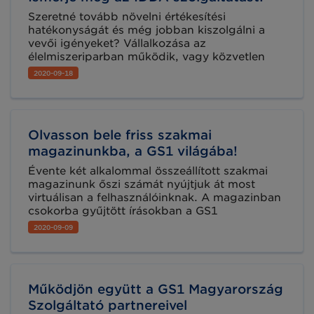
Szeretné tovább növelni értékesítési
hatékonyságát és még jobban kiszolgálni a
vevői igényeket? Vállalkozása az
élelmiszeriparban működik, vagy közvetlen
kapcsolatban áll ezzel az iparággal? Érintett
2020-09-18
lehet közbeszerzési teljesítésekben?
Ismerkedjen meg az IDDA szolgáltatás
lehetőségeivel, próbálja ki az alkalmazást és
mondja el, hogyan szabhatjuk az Ön igényeire!
Olvasson bele friss szakmai
magazinunkba, a GS1 világába!
Évente két alkalommal összeállított szakmai
magazinunk őszi számát nyújtjuk át most
virtuálisan a felhasználóinknak. A magazinban
csokorba gyűjtött írásokban a GS1
Magyarország legaktuálisabb
2020-09-09
tevékenységeiről, a szabványalkalmazók
érdeklődésére számot tartó projektekről adunk
hírt, valamint a gyakorlati szabványalkalmazást
is segítjük sikeres és érdekes példákkal.
Működjön együtt a GS1 Magyarország
Szolgáltató partnereivel