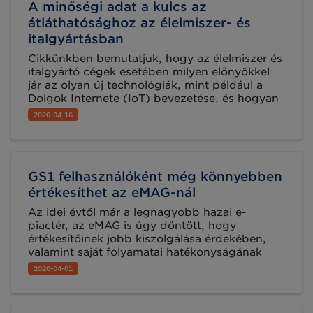
A minőségi adat a kulcs az
átláthatósághoz az élelmiszer- és
italgyártásban
Cikkünkben bemutatjuk, hogy az élelmiszer és
italgyártó cégek esetében milyen előnyökkel
jár az olyan új technológiák, mint például a
Dolgok Internete (IoT) bevezetése, és hogyan
lehetséges leghatékonyabban felhasználni a
2020-04-16
rendelkezésre álló adatokat a teljes ellátási lánc
átláthatóságának biztosítása érdekében.
GS1 felhasználóként még könnyebben
értékesíthet az eMAG-nál
Az idei évtől már a legnagyobb hazai e-
piactér, az eMAG is úgy döntött, hogy
értékesítőinek jobb kiszolgálása érdekében,
valamint saját folyamatai hatékonyságának
optimalizálása céljából elkezdi alkalmazni a
2020-04-01
GS1 szabványait. Ez azt jelenti, hogy ha Ön
már GS1 Partner és termékeit már a GS1
szabványos azonosítókkal azonosítja, akkor