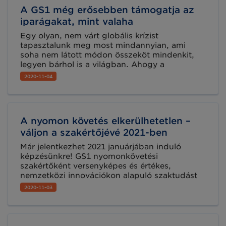
szükség a digitális világban is – ehhez ad
A GS1 még erősebben támogatja az
támpontot rendezvényünk. Vegyen részt 2020.
november 25-én online konferenciánkon és
iparágakat, mint valaha
tervezze meg cége digitalizációját minél
Egy olyan, nem várt globális krízist
előbb!
tapasztalunk meg most mindannyian, ami
soha nem látott módon összeköt mindenkit,
legyen bárhol is a világban. Ahogy a
mindennapi és az üzleti élet egyre
2020-11-04
bonyolultabbá válik, a GS1 szervezetnél
változatlan a prioritás: a GS1 közösség
egészségének, biztonságának védelme és a
világszerte több mint 2 millió partnerünk
A nyomon követés elkerülhetetlen –
támogatása.
váljon a szakértőjévé 2021-ben
Már jelentkezhet 2021 januárjában induló
képzésünkre! GS1 nyomonkövetési
szakértőként versenyképes és értékes,
nemzetközi innovációkon alapuló szaktudást
sajátíthat el, megszerezve azokat a széles körű
2020-11-03
ismereteket, mellyel a különböző
vállalkozásoknál a helyes nyomonkövetési
gyakorlat megtervezését, a hatékonyabb
folyamatok kialakítását és megszervezését