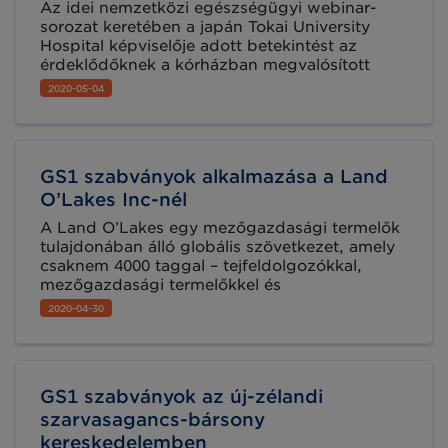
Az idei nemzetközi egészségügyi webinar-
sorozat keretében a japán Tokai University
Hospital képviselője adott betekintést az
érdeklődőknek a kórházban megvalósított
orvostechnikai eszközök nyomonkövetési
2020-05-04
projektjéről. Összefoglaltuk az előadást, de a
teljes webinar is bármikor újra meghallgatható
(részletek a cikkben).
GS1 szabványok alkalmazása a Land
O’Lakes Inc-nél
A Land O’Lakes egy mezőgazdasági termelők
tulajdonában álló globális szövetkezet, amely
csaknem 4000 taggal – tejfeldolgozókkal,
mezőgazdasági termelőkkel és
mezőgazdasági kiskereskedőkkel dolgozik. A
2020-04-30
tevékenységük kiterjedt logisztikai hálózat
összehangolt működését igényli, ezért
döntöttek a GS1 szabványok bevezetése
mellett.
GS1 szabványok az új-zélandi
szarvasagancs-bársony
kereskedelemben