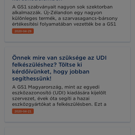
A GS1 szabványait nagyon sok szektorban
alkalmazzák. Új-Zélandon egy nagyon
különleges termék, a szarvasagancs-bársony
értékesítési folyamatában vezették be a GS1
megoldásait a nyomonkövethetőség, az
2020-04-29
eredetiség védelme és az ellátási lánc
hatékonyabbá tétele érdekében.
Önnek mire van szüksége az UDI
felkészüléshez? Töltse ki
kérdőívünket, hogy jobban
segíthessünk!
A GS1 Magyarország, mint az egyedi
eszközazonosító (UDI) kiadására kijelölt
szervezet, évek óta segíti a hazai
eszközgyártókat a felkészülésben. Ezt a
gyakorlatot ebben a vészhelyzettel terhelt
2020-04-21
időszakban is fenntartjuk, állunk az
érdeklődők, kötelezettek rendelkezésére.
Töltse ki kérdőívünket, hogy még jobban az
Ön igényeire tudjunk koncentrálni!