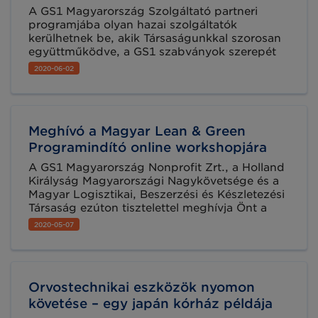
A GS1 Magyarország Szolgáltató partneri
programjába olyan hazai szolgáltatók
kerülhetnek be, akik Társaságunkkal szorosan
együttműködve, a GS1 szabványok szerepét
és megoldásait, valamint a bennük rejlő
2020-06-02
lehetőségeket megismerve tudnak tanácsot,
hardver- és szoftver eszközöket, illetve
támogatást nyújtani a hazai GS1
felhasználóknak.
Meghívó a Magyar Lean & Green
Programindító online workshopjára
A GS1 Magyarország Nonprofit Zrt., a Holland
Királyság Magyarországi Nagykövetsége és a
Magyar Logisztikai, Beszerzési és Készletezési
Társaság ezúton tisztelettel meghívja Önt a
Magyar Lean & Green Programindító online
2020-05-07
workshopjára, 2020. június 9-én 9:00 órától.
Orvostechnikai eszközök nyomon
követése – egy japán kórház példája