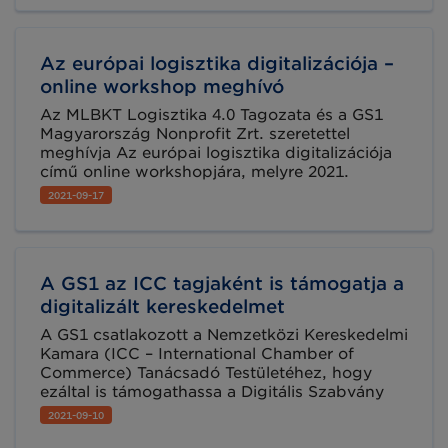
most!
Az európai logisztika digitalizációja –
online workshop meghívó
Az MLBKT Logisztika 4.0 Tagozata és a GS1
Magyarország Nonprofit Zrt. szeretettel
meghívja Az európai logisztika digitalizációja
című online workshopjára, melyre 2021.
szeptember 29-én 9:00-15:00 óra között kerül
2021-09-17
sor a Microsoft Teams platformon. A program
a GS1 Magyarország partnerei számára
ingyenes!
A GS1 az ICC tagjaként is támogatja a
digitalizált kereskedelmet
A GS1 csatlakozott a Nemzetközi Kereskedelmi
Kamara (ICC – International Chamber of
Commerce) Tanácsadó Testületéhez, hogy
ezáltal is támogathassa a Digitális Szabvány
Kezdeményezést, azt a nemzetközi
2021-09-10
programot, amelynek célja egy összehangolt,