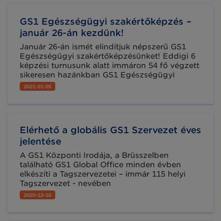
GS1 Egészségügyi szakértőképzés –
január 26-án kezdünk!
Január 26-án ismét elindítjuk népszerű GS1
Egészségügyi szakértőképzésünket! Eddigi 6
képzési turnusunk alatt immáron 54 fő végzett
sikeresen hazánkban GS1 Egészségügyi
szakértőként. Ne maradjon le a következő
2021-01-05
lehetőségről, jelentkezzen még ma!
Elérhető a globális GS1 Szervezet éves
jelentése
A GS1 Központi Irodája, a Brüsszelben
található GS1 Global Office minden évben
elkészíti a Tagszervezetei – immár 115 helyi
Tagszervezet - nevében
Szabványszervezetünk összesített Éves
2020-12-16
Jelentését. Az Annual Report 2019-2020 már
elérhető.