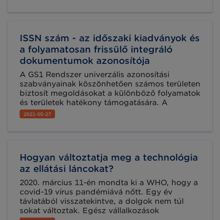
bevezetett gyakorlat bizonyította, hogy így
nagyobb biztonságban és ugyanolyan
hatékonysággal tudjuk ellátni mindennapi
munkánkat.
ISSN szám - az időszaki kiadványok és
a folyamatosan frissülő integráló
dokumentumok azonosítója
A GS1 Rendszer univerzális azonosítási
szabványainak köszönhetően számos területen
biztosít megoldásokat a különböző folyamatok
és területek hatékony támogatására. A
különleges alkalmazások közül az ISBN szám
2021-05-27
mellett szeretnénk bemutatni az ISSN szám
szerepét és bevezetésének történetét,
folyamatát.
Hogyan változtatja meg a technológia
az ellátási láncokat?
2020. március 11-én mondta ki a WHO, hogy a
covid-19 vírus pandémiává nőtt. Egy év
távlatából visszatekintve, a dolgok nem túl
sokat változtak. Egész vállalkozások