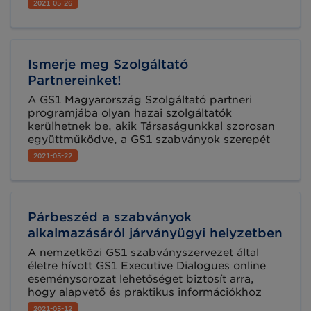
dolgoznak ma is otthonról, hogy nagyobb
2021-05-26
biztonságban működhessenek. A cégek
tulajdonosai egyre inkább a technológia
irányába fordulnak, hogy megoldják a járvány
alatt felerősödött problémákat az ellátási
Ismerje meg Szolgáltató
folyamatokban.
Partnereinket!
A GS1 Magyarország Szolgáltató partneri
programjába olyan hazai szolgáltatók
kerülhetnek be, akik Társaságunkkal szorosan
együttműködve, a GS1 szabványok szerepét
és megoldásait, valamint a bennük rejlő
2021-05-22
lehetőségeket megismerve tudnak tanácsot,
hardver- és szoftver eszközöket, illetve
támogatást nyújtani a hazai GS1
felhasználóknak.
Párbeszéd a szabványok
alkalmazásáról járványügyi helyzetben
A nemzetközi GS1 szabványszervezet által
életre hívott GS1 Executive Dialogues online
eseménysorozat lehetőséget biztosít arra,
hogy alapvető és praktikus információkhoz
jusson a szabványbevezetés előnyeiről a
2021-05-12