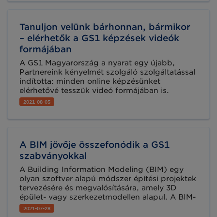
digitalizált kereskedelmi környezet kiépítése.
Tanuljon velünk bárhonnan, bármikor
– elérhetők a GS1 képzések videók
formájában
A GS1 Magyarország a nyarat egy újabb,
Partnereink kényelmét szolgáló szolgáltatással
indította: minden online képzésünket
elérhetővé tesszük videó formájában is.
Mostantól egy gyors regisztrációt követően
2021-08-05
bárhonnan, bármikor és akárhányszor
megnézheti a képzéseink anyagát.
A BIM jövője összefonódik a GS1
szabványokkal
A Building Information Modeling (BIM) egy
olyan szoftver alapú módszer építési projektek
tervezésére és megvalósítására, amely 3D
épület- vagy szerkezetmodellen alapul. A BIM-
et világszerte alkalmazzák, átlátható
2021-07-28
projektkezelést és magas szintű