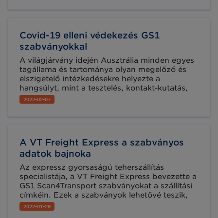
vásárló - tisztában legyen saját felelősségi
körével. Ha bármelyik szereplő tudomására jut,
hogy egy termék nem felel meg az élelmiszer-
Covid-19 elleni védekezés GS1
biztonsági előírásoknak, köteles tudatni ezt a
lánc többi szereplőjével is.
szabványokkal
A világjárvány idején Ausztrália minden egyes
tagállama és tartománya olyan megelőző és
elszigetelő intézkedésekre helyezte a
hangsúlyt, mint a tesztelés, kontakt-kutatás,
továbbá a népességen belüli oltottsági arány
2022-02-07
javítása, hogy „az új norma” szerint - a Covid-
19-el együtt élhessenek.
A VT Freight Express a szabványos
adatok bajnoka
Az expressz gyorsaságú teherszállítás
specialistája, a VT Freight Express bevezette a
GS1 Scan4Transport szabványokat a szállítási
címkéin. Ezek a szabványok lehetővé teszik,
hogy a legfontosabb szállítási adatok
2022-01-29
kétdimenziós vonalkódként jelenjenek meg a