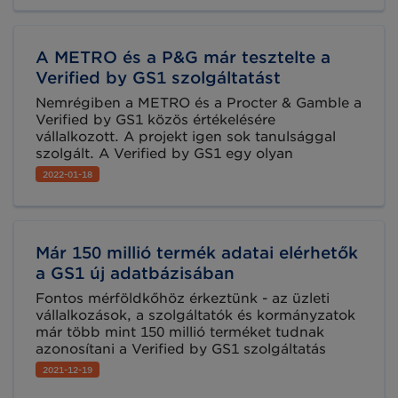
szállítási címkén.
A METRO és a P&G már tesztelte a
Verified by GS1 szolgáltatást
Nemrégiben a METRO és a Procter & Gamble a
Verified by GS1 közös értékelésére
vállalkozott. A projekt igen sok tanulsággal
szolgált. A Verified by GS1 egy olyan
termékadat-nyilvántartás, amely segít
2022-01-18
megválaszolni a szervezetek számára az alábbi
kérdést: „Ez az a termék, amire gondolok?”
Már 150 millió termék adatai elérhetők
a GS1 új adatbázisában
Fontos mérföldkőhöz érkeztünk - az üzleti
vállalkozások, a szolgáltatók és kormányzatok
már több mint 150 millió terméket tudnak
azonosítani a Verified by GS1 szolgáltatás
segítségével, köszönhetően a gyártók és
2021-12-19
márkatulajdonosok által a GS1 Registry