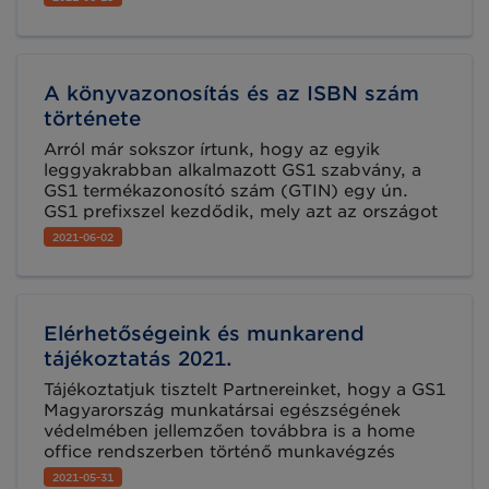
kollégák szakmai ismereteink fejlesztésében.
A könyvazonosítás és az ISBN szám
története
Arról már sokszor írtunk, hogy az egyik
leggyakrabban alkalmazott GS1 szabvány, a
GS1 termékazonosító szám (GTIN) egy ún.
GS1 prefixszel kezdődik, mely azt az országot
azonosítja, amely ország GS1 tagszervezetével
2021-06-02
a gyártó vagy forgalmazó licenc szerződést
kötött. A könyvek esetében azonban nem a
GTIN szám terjedt el, hanem az ún. ISBN
szám, aminek a története legalább ilyen
Elérhetőségeink és munkarend
érdekes!
tájékoztatás 2021.
Tájékoztatjuk tisztelt Partnereinket, hogy a GS1
Magyarország munkatársai egészségének
védelmében jellemzően továbbra is a home
office rendszerben történő munkavégzés
mellett döntött. A rendkívüli helyzetben
2021-05-31