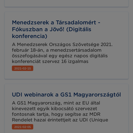
követése. De hogyan találjuk meg a közös
nyelvet a világban beszélt nyelvek
elképesztően szerteágazó dzsungelében? Ezt
járjuk körbe az anyanyelv nemzetközi napján.
Menedzserek a Társadalomért -
Fókuszban a Jövő! (Digitális
konferencia)
A Menedzserek Országos Szövetsége 2021.
február 18-án, a menedzsertársadalom
összefogásával egy egész napos digitális
konferenciát szervez 16 izgalmas
panelbeszélgetéssel, több mint 60, a saját
2021-02-15
szektorában kiemelkedő előadóval
"Menedzserek a Társadalomért - Fókuszban a
Jövő!" címmel.
UDI webinarok a GS1 Magyarországtól
A GS1 Magyarország, mint az EU által
kinevezett egyik kibocsátó szervezet
fontosnak tartja, hogy segítse az MDR
Rendelet hazai érintettjeit az UDI (Unique
Device Identification) bevezetésben. Ezért
2021-02-05
hoztuk létre egymásra épülő, UDI témájú