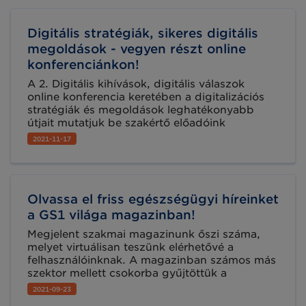
Digitális stratégiák, sikeres digitális
megoldások - vegyen részt online
konferenciánkon!
A 2. Digitális kihívások, digitális válaszok
online konferencia keretében a digitalizációs
stratégiák és megoldások leghatékonyabb
útjait mutatjuk be szakértő előadóink
segítségével több iparágban, köztük az
2021-11-17
élelmiszeriparban és kereskedelemben, a
logisztikában, az építőiparban és az
egészségügyben.
Olvassa el friss egészségügyi híreinket
a GS1 világa magazinban!
Megjelent szakmai magazinunk őszi száma,
melyet virtuálisan teszünk elérhetővé a
felhasználóinknak. A magazinban számos más
szektor mellett csokorba gyűjtöttük a
legfrissebb egészségügyi vonatkozású
2021-09-23
híreinket is. Lapozzon bele a GS1 világába