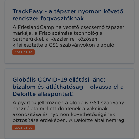
TrackEasy - a tápszer nyomon követő
rendszer fogyasztóknak
A FrieslandCampina vezető csecsemő tápszer
márkája, a Friso számára technológiai
partnerükkel, a Kezzler-rel közösen
kifejlesztette a GS1 szabványokon alapuló
TrackEasy nevű alkalmazást. Ez az iparág első
2021-01-26
intelligens csomagolási innovációja, amely
karnyújtásnyira helyezi a szülők számára a
Friso-tápszer útjának nyomon követhetőségét,
a holland tejgazdaságoktól kezdve egészen a
Globális COVID-19 ellátási lánc:
tápszeres üvegekig.
bizalom és átláthatóság – olvassa el a
Deloitte álláspontját!
A gyártók jellemzően a globális GS1 szabvány
használata mellett döntenek a vakcinák
azonosítása és nyomon követhetőségének
biztosítása érdekében. A Deloitte által nemrég
publikált White paper ajánlásai között is
2021-01-20
szerepel a globális szabványok
alkalmazásának fontossága.