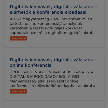
szerezhető meg ilyen magas színvonalon ma
Digitális kihívások, digitális válaszok –
Magyarországon. Ráadásul most online vehet
részt képzéseinken!
elérhetők a konferencia előadásai
A GS1 Magyarország 2020. november 25-én
tartotta online konferenciáját, melynek
keretében a résztvevők teljes körképet
kaphattak azokról a digitális megoldásokról,
melyek a fennmaradás és a versenyképesség
2020-11-26
megtartásának eszközei lehetnek napjainkban.
Az Ön vállalkozásának van már digitális
stratégiája?
Digitális kihívások, digitális válaszok –
online konferencia
PROFITÁLJON AZ ÖN VÁLLALKOZÁSA IS A
DIGITÁLIS MEGOLDÁSOKBÓL!A GS1
Magyarország által szervezett online
konferencián teljes körképet kaphat azokról a
megoldásokról, melyeknek bevezetése már
2020-11-23
holnaptól elengedhetetlen lesz a vállalkozások
versenyképességének megőrzése érdekében.
Hatékony és biztonságos ellátási láncokra van