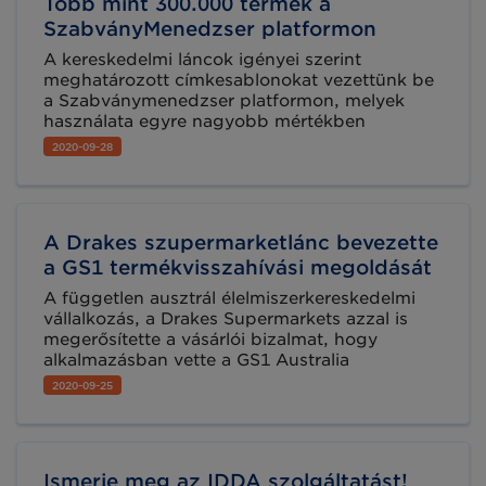
Több mint 300.000 termék a
költségek és az esetleges hibás
megrendelések kiküszöbölése.
SzabványMenedzser platformon
A kereskedelmi láncok igényei szerint
meghatározott címkesablonokat vezettünk be
a Szabványmenedzser platformon, melyek
használata egyre nagyobb mértékben
támogatja beszállító partnereinket a vevői
2020-09-28
igényeknek történő megfelelésben.
A Drakes szupermarketlánc bevezette
a GS1 termékvisszahívási megoldását
A független ausztrál élelmiszerkereskedelmi
vállalkozás, a Drakes Supermarkets azzal is
megerősítette a vásárlói bizalmat, hogy
alkalmazásban vette a GS1 Australia
visszahívási szolgáltatását. Az ún. „Recall
2020-09-25
service” egy digitális platform, melynek
segítségével könnyedén és hatékonyan
visszahívhatók a polcokról a nem megfelelő
vagy nem biztonságos termékek.
Ismerje meg az IDDA szolgáltatást!