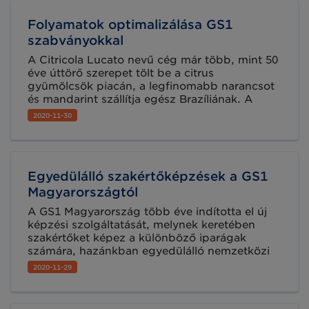
Folyamatok optimalizálása GS1
szabványokkal
A Citricola Lucato nevű cég már több, mint 50
éve úttörő szerepet tölt be a citrus
gyümölcsök piacán, a legfinomabb narancsot
és mandarint szállítja egész Brazíliának. A
csomagoló részlege korszerű berendezésekkel
2020-11-30
van felszerelve és Brazília legmodernebb ipari
parkjában található. A cég azonban további
fejlesztéseket szeretett volna végrehajtani a
szántóföldektől a kiskereskedőig tartó
Egyedülálló szakértőképzések a GS1
folyamatokban.
Magyarországtól
A GS1 Magyarország több éve indította el új
képzési szolgáltatását, melynek keretében
szakértőket képez a különböző iparágak
számára, hazánkban egyedülálló nemzetközi
tudásanyaggal. Ez a szintű szakmai ismeret,
2020-11-29
ennyire naprakész technológiai rálátással és
gyakorlati tanácsokkal semmilyen más
felsőoktatási képzés keretében nem