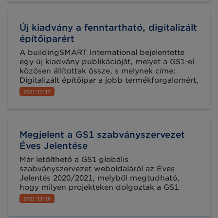
Platformra feltöltött adatoknak.
Új kiadvány a fenntartható, digitalizált
építőiparért
A buildingSMART International bejelentette
egy új kiadvány publikációját, melyet a GS1-el
közösen állítottak össze, s melynek címe:
Digitalizált építőipar a jobb termékforgalomért,
azonosításért és átláthatóságért. Az angol
2021-12-17
nyelvű kiadvány ingyenesen letölthető
cikkünkből.
Megjelent a GS1 szabványszervezet
Éves Jelentése
Már letölthető a GS1 globális
szabványszervezet weboldaláról az Éves
Jelentés 2020/2021, melyből megtudható,
hogy milyen projekteken dolgoztak a GS1
szakértői szerte a világban az elmúlt üzleti
2021-11-28
évben.