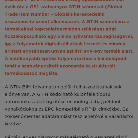
évek óta a GS1 szabványos GTIN számokat (Global
Trade Item Number – Globális kereskedelmi
áruazonosító szám) alkalmazzák. A GTIN számokhoz a
termékekkel kapcsolatos minden szükséges adat
hozzákapcsolható egy online
nyilvántartás segítségével,
így a folyamatok digitalizálhatóak lesznek és minden
érintett egységesen ugyan azt érti egy-egy termék alatt.
A hatékonyabb építési folyamatokhoz a kiindulópont
tehát a szabványosított azonosítás és strukturált
termékadatok megléte.
A GTIN BIM-folyamaton belüli felhasználásának sok
előnye van. A GTIN kódolható különféle típusú
automatikus adatrögzítési technológiákba, például
vonalkódokba és EPC-kompatibilis RFID-címkékbe. Ez
zökkenőmentes adatáramlást tesz lehetővé a vásárlástól
kezdve.
Például egyes piacokon már elérhető olyan applikáció,