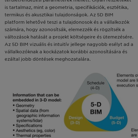
területrendezési paraméterek mellett. Olyan részleteket
is tartalmaz, mint a geometria, specifikációk, esztétika,
termikus és akusztikai tulajdonságok. Az 5D BIM
platform lehetővé teszi a tulajdonosok és a vállalkozók
számára, hogy azonosítsák, elemezzék és rögzítsék a
változások hatását a projekt költségeire és ütemezésére.
Az 5D BIM vizuális és intuitív jellege nagyobb esélyt ad a
vállalkozóknak a kockázatok korábbi azonosítására és
ezáltal jobb döntések meghozatalára.