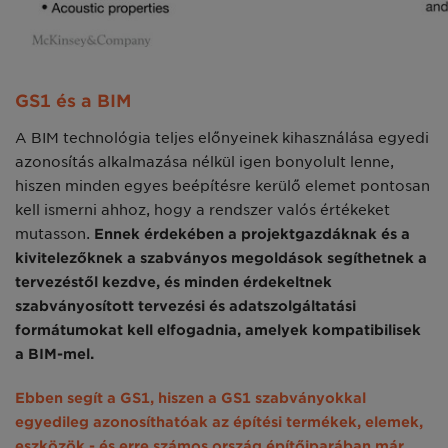
GS1 és a BIM
A BIM technológia teljes előnyeinek kihasználása egyedi
azonosítás alkalmazása nélkül igen bonyolult lenne,
hiszen minden egyes beépítésre kerülő elemet pontosan
kell ismerni ahhoz, hogy a rendszer valós értékeket
mutasson.
Ennek érdekében a projektgazdáknak és a
kivitelezőknek a szabványos megoldások segíthetnek a
tervezéstől kezdve, és minden érdekeltnek
szabványosított tervezési és adatszolgáltatási
formátumokat kell elfogadnia, amelyek kompatibilisek
a BIM-mel.
Ebben segít a GS1, hiszen a GS1 szabványokkal
egyedileg azonosíthatóak az építési termékek, elemek,
eszközök - és erre számos ország építőiparában már