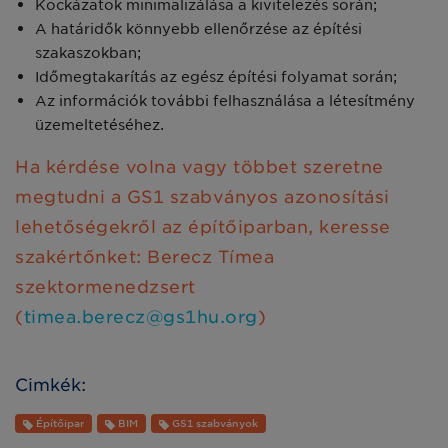
Kockázatok minimalizálása a kivitelezés során;
A határidők könnyebb ellenőrzése az építési
szakaszokban;
Időmegtakarítás az egész építési folyamat során;
Az információk további felhasználása a létesítmény
üzemeltetéséhez.
Ha kérdése volna vagy többet szeretne
megtudni a GS1 szabványos azonosítási
lehetőségekről az építőiparban, keresse
szakértőnket: Berecz Tímea
szektormenedzsert
(
timea.berecz@gs1hu.org
)
Cimkék:
Építőipar
BIM
GS1 szabványok