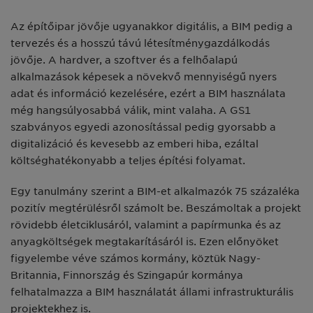
Az építőipar jövője ugyanakkor digitális, a BIM pedig a
tervezés és a hosszú távú létesítménygazdálkodás
jövője. A hardver, a szoftver és a felhőalapú
alkalmazások képesek a növekvő mennyiségű nyers
adat és információ kezelésére, ezért a BIM használata
még hangsúlyosabbá válik, mint valaha. A GS1
szabványos egyedi azonosítással pedig gyorsabb a
digitalizáció és kevesebb az emberi hiba, ezáltal
költséghatékonyabb a teljes építési folyamat.
Egy tanulmány szerint a BIM-et alkalmazók 75 százaléka
pozitív megtérülésről számolt be. Beszámoltak a projekt
rövidebb életciklusáról, valamint a papírmunka és az
anyagköltségek megtakarításáról is. Ezen előnyöket
figyelembe véve számos kormány, köztük Nagy-
Britannia, Finnország és Szingapúr kormánya
felhatalmazza a BIM használatát állami infrastrukturális
projektekhez is.