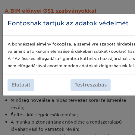
A BIM előnyei GS1 szabványokkal
kombinálva:
Fontosnak tartjuk az adatok védelmét
Nagy tervezési biztonság komplex projektek
esetében;
Központosított adatkezelés teljes
A böngészési élmény fokozása, a személyre szabott hirdetése
projektinformációval;
valamint a forgalom elemzése érdekében sütiket (cookie) has
Strukturált kommunikáció szabványokkal;
A "Az összes elfogadása" gombra kattintva hozzájárulhat a s
Építési projektek 3D-s ábrázolása az információk és
nem elfogadásával anonim módon adatokat dolgozhatunk fel 
dokumentumok összekapcsolásával;
Folyamatosan frissített, bármikor elérhető
Elutasít
Testreszabás
projektinformációk;
Könnyebb építéshelyi felügyelet;
Minőség növelése a hibás tervezés korai felismerése
révén;
Építési költségek csökkentése;
A munka biztonságának növelése a rendszeralapú
jóváhagyási folyamatok révén;