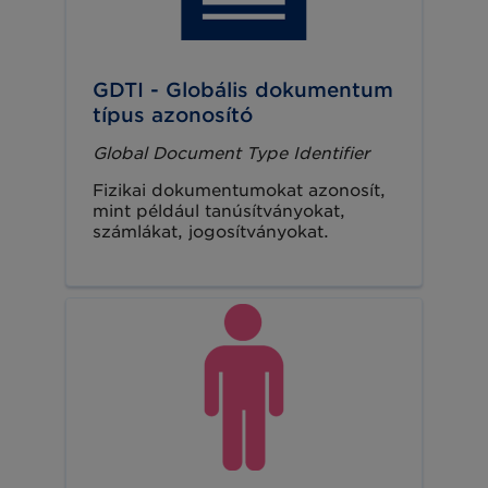
GDTI - Globális dokumentum
típus azonosító
Global Document Type Identifier
Fizikai dokumentumokat azonosít,
mint például tanúsítványokat,
számlákat, jogosítványokat.