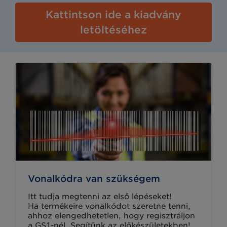
Kattintson ide a kiadvány
letöltéséhez
Vonalkódra van szükségem
Itt tudja megtenni az első lépéseket!
Ha termékeire vonalkódot szeretne tenni,
ahhoz elengedhetetlen, hogy regisztráljon
a GS1-nél. Segítünk az előkészületekben!