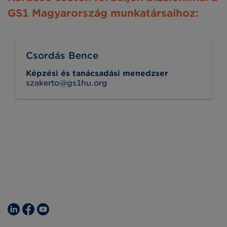
GS1 Magyarország munkatársaihoz:
Csordás Bence
Képzési és tanácsadási menedzser
szakerto@gs1hu.org