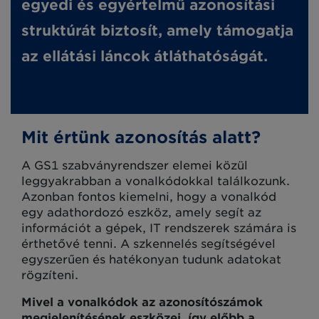
egyedi és egyértelmű azonosítási
struktúrát biztosít, amely támogatja
az ellátási láncok átláthatóságát.
Mit értünk azonosítás alatt?
A GS1 szabványrendszer elemei közül
leggyakrabban a vonalkódokkal találkozunk.
Azonban fontos kiemelni, hogy a vonalkód
egy adathordozó eszköz, amely segít az
információt a gépek, IT rendszerek számára is
érthetővé tenni. A szkennelés segítségével
egyszerűen és hatékonyan tudunk adatokat
rögzíteni.
Mivel a vonalkódok az azonosítószámok
megjelenítésének eszközei, így előbb a