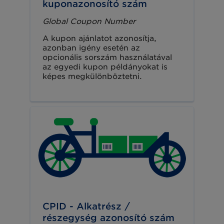
kuponazonosító szám
Global Coupon Number
A kupon ajánlatot azonosítja,
azonban igény esetén az
opcionális sorszám használatával
az egyedi kupon példányokat is
képes megkülönböztetni.
CPID - Alkatrész /
részegység azonosító szám