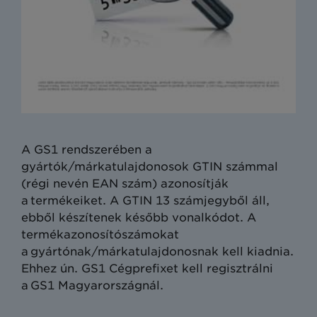
A GS1 rendszerében a
gyártók/márkatulajdonosok GTIN számmal
(régi nevén EAN szám) azonosítják
a termékeiket. A GTIN 13 számjegyből áll,
ebből készítenek később vonalkódot. A
termékazonosítószámokat
a gyártónak/márkatulajdonosnak kell kiadnia.
Ehhez ún. GS1 Cégprefixet kell regisztrálni
a GS1 Magyarországnál.