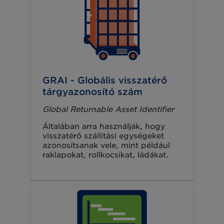
GRAI - Globális visszatérő
tárgyazonosító szám
Global Returnable Asset Identifier
Általában arra használják, hogy
visszatérő szállítási egységeket
azonosítsanak vele, mint például
raklapokat, rollkocsikat, ládákat.