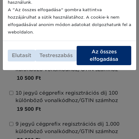
használunk.
ell. költségvetés által finanszírozott
A "Az összes elfogadása" gombra kattintva
intézmények
hozzájárulhat a sütik használatához. A cookie-k nem
380 000 Ft
elfogadásával anonim módon adatokat dolgozhatunk fel a
weboldalon.
Globális cégprefix (számtartomány)
regisztrációs és licencdíja
Az összes
Elutasít
Testreszabás
elfogadása
11 jegyű cégprefix regisztrációs díj 10
különböző vonalkódhoz/GTIN számhoz
10 500 Ft
10 jegyű cégprefix regisztrációs díj 100
különböző vonalkódhoz/GTIN számhoz
19 500 Ft
9 jegyű cégprefix regisztrációs díj 1.000
különböző vonalkódhoz/GTIN számhoz