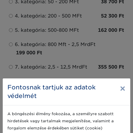
3. kategória: 50 - 200 MFt
38 700 Ft
4. kategória: 200 - 500 MFt
52 300 Ft
5. kategória: 500-800 MFt
162 000 Ft
6. kategória: 800 Mft - 2,5 MrdFt
199 000 Ft
7. kategória: 2,5 - 12,5 MrdFt
355 500 Ft
8. kategória: 12,5 - 20 MrdFt
680 000 Ft
×
Fontosnak tartjuk az adatok
védelmét
9. kategória: 20 - 100 MrdFt
787 500 Ft
10. ketagória: 100 MrdFt felett
A böngészési élmény fokozása, a személyre szabott
836 000 Ft
hirdetések vagy tartalmak megjelenítése, valamint a
forgalom elemzése érdekében sütiket (cookie)
Egészségügyi szolgáltatást közfeladatként