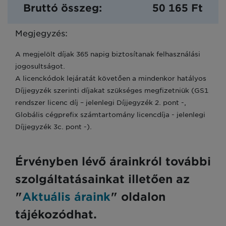
Bruttó összeg:
50 165 Ft
Megjegyzés:
A megjelölt díjak 365 napig biztosítanak felhasználási
jogosultságot.
A licenckódok lejáratát követően a mindenkor hatályos
Díjjegyzék szerinti díjakat szükséges megfizetniük (GS1
rendszer licenc díj – jelenlegi Díjjegyzék 2. pont -,
Globális cégprefix számtartomány licencdíja - jelenlegi
Díjjegyzék 3c. pont -).
Érvényben lévő árainkról további
szolgáltatásainkat illetően az
"
Aktuális áraink
" oldalon
tájékozódhat.