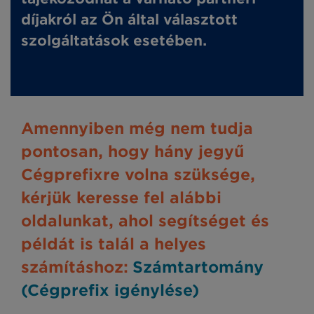
díjakról az Ön által választott
szolgáltatások esetében.
Amennyiben még nem tudja
pontosan, hogy hány jegyű
Cégprefixre volna szüksége,
kérjük keresse fel alábbi
oldalunkat, ahol segítséget és
példát is talál a helyes
számításhoz:
Számtartomány
(Cégprefix igénylése)