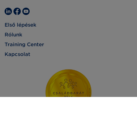
Első lépések
Rólunk
Training Center
Kapcsolat