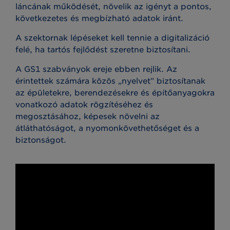
láncának működését, növelik az igényt a pontos,
következetes és megbízható adatok iránt.
A szektornak lépéseket kell tennie a digitalizáció
felé, ha tartós fejlődést szeretne biztosítani.
A GS1 szabványok ereje ebben rejlik. Az
érintettek számára közös „nyelvet” biztosítanak
az épületekre, berendezésekre és építőanyagokra
vonatkozó adatok rögzítéséhez és
megosztásához, képesek növelni az
átláthatóságot, a nyomonkövethetőséget és a
biztonságot.