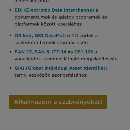
azonosításához
EDI (Electronic Data Interchange)
a
dokumentumok és adatok programok és
platformok közötti cseréjéhez
QR kód
,
GS1 DataMatrix
2D kódok a
széleskörű termékinformációkért
EAN-13, EAN-8
,
ITF-14
és
GS1-128
a
vonalkódok szemmel látható megjelenítéséért
GIAI (Global Individual Asset Identifier)
tárgyi eszközök azonosításához
Alkalmazom a szabványokat!