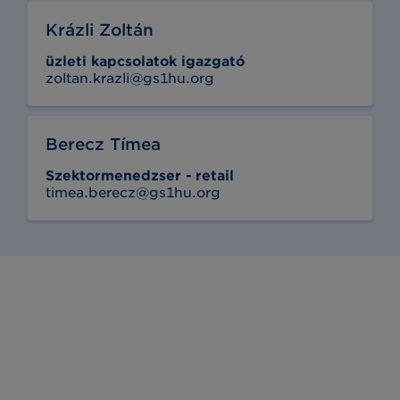
Krázli Zoltán
üzleti kapcsolatok igazgató
zoltan.krazli@gs1hu.org
Berecz Tímea
Szektormenedzser - retail
timea.berecz@gs1hu.org