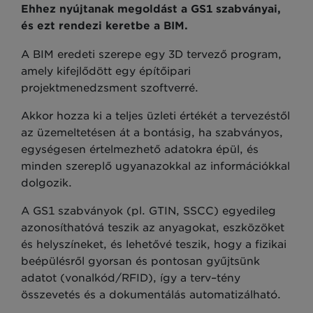
Ehhez nyújtanak megoldást a GS1 szabványai,
és ezt
rendezi keretbe a BIM.
A BIM eredeti szerepe egy 3D tervező program,
amely kifejlődött egy építőipari
projektmenedzsment szoftverré.
Akkor hozza ki a teljes üzleti értékét a tervezéstől
az üzemeltetésen át a bontásig, ha szabványos,
egységesen értelmezhető adatokra épül, és
minden szereplő ugyanazokkal az információkkal
dolgozik.
A GS1 szabványok (pl. GTIN, SSCC) egyedileg
azonosíthatóvá teszik az anyagokat, eszközöket
és helyszíneket, és lehetővé teszik, hogy a fizikai
beépülésről gyorsan és pontosan gyűjtsünk
adatot (vonalkód/RFID), így a terv–tény
összevetés és a dokumentálás automatizálható.