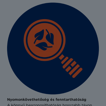
Nyomonkövethetőség és fenntarthatóság
A könnyű beazonosíthatóság hosszabb távon