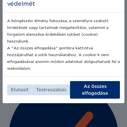
védelmét
A böngészési élmény fokozása, a személyre szabott
hirdetések vagy tartalmak megjelenítése, valamint a
forgalom elemzése érdekében sütiket (cookie)
használunk.
A "Az összes elfogadása" gombra kattintva
Pontos költség-, kivitelezés tervezés
hozzájárulhat a sütik használatához. A cookie-k nem
Nyomon követhetőség a tervezéstől,
elfogadásával anonim módon adatokat dolgozhatunk fel a
beszállításon és beépítésen át, egészen az
weboldalon.
átadásig.
Az összes
Elutasít
Testreszabás
elfogadása