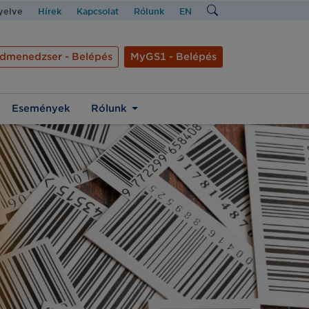
nyelve
Hírek
Kapcsolat
Rólunk
EN
dmenedzser - Belépés
MyGS1 - Belépés
Események
Rólunk