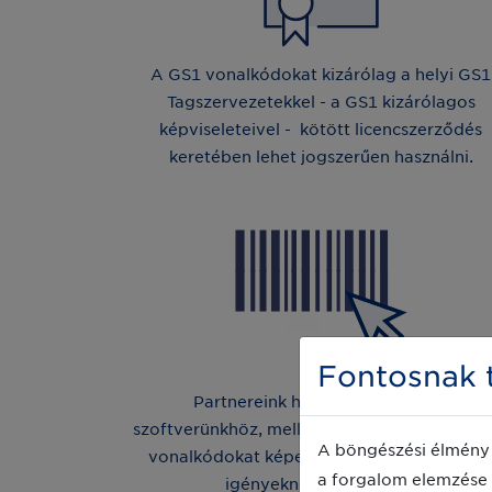
A GS1 vonalkódokat kizárólag a helyi GS1
Tagszervezetekkel - a GS1 kizárólagos
képviseleteivel - kötött licencszerződés
keretében lehet jogszerűen használni.
Fontosnak t
Partnereink hozzáférést kapnak
szoftverünkhöz, mellyel azonosítószámokat 
A böngészési élmény 
vonalkódokat képezhetnek a kereskedelm
a forgalom elemzése 
igényeknek megfelelve.