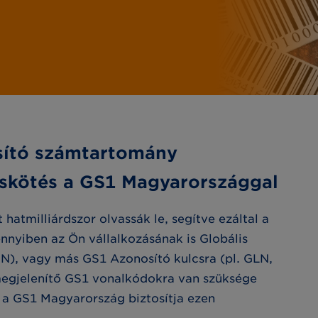
sító számtartomány
skötés a GS1 Magyarországgal
atmilliárdszor olvassák le, segítve ezáltal a
ennyiben az Ön vállalkozásának is Globális
N), vagy más GS1 Azonosító kulcsra (pl. GLN,
megjelenítő GS1 vonalkódokra van szüksége
 a GS1 Magyarország biztosítja ezen