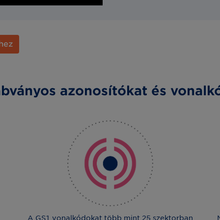
hez
zabványos azonosítókat és vonalk
A GS1 vonalkódokat több mint 25 szektorban