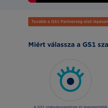
Tovább a GS1 Partnerség első lépései
Miért válassza a GS1 s
A GS1 szabványrendszer és legismertebb