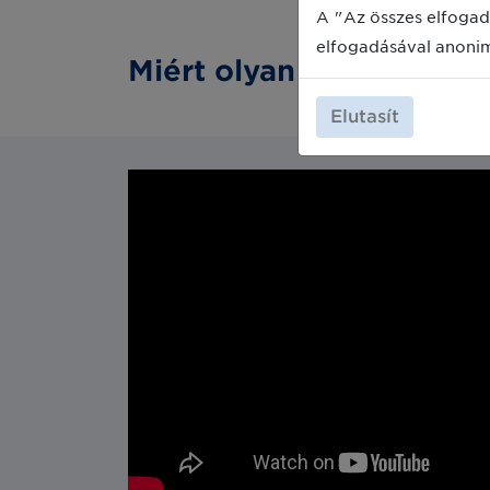
A "Az összes elfogad
elfogadásával anoni
Miért olyan fontos a GS
Elutasít