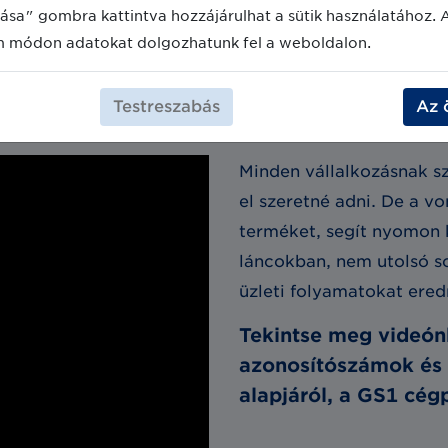
ása" gombra kattintva hozzájárulhat a sütik használatához. 
m módon adatokat dolgozhatunk fel a weboldalon.
1 vonalkód?
Testreszabás
Az 
Minden vállalkozásnak s
el szeretné adni. De a vo
terméket, segít nyomon k
láncokban, nem utolsó s
üzleti folyamatokat ere
Tekintse meg videón
azonosítószámok és
alapjáról, a GS1 cégp