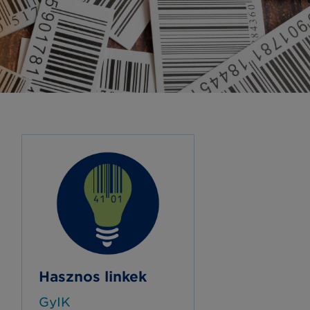
Hasznos linkek
GyIK