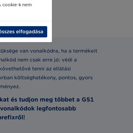
A cookie-k nem
összes elfogadása
züksége van vonalkódra, ha a termékeit
nalkód nem csak erre jó: védi a
övethetővé tenni az ellátási
orban költséghatékony, pontos, gyors
dményez.
kat és tudjon meg többet a GS1
 vonalkódok legfontosabb
refixről!