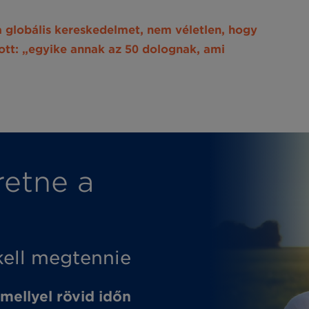
 globális kereskedelmet, nem véletlen, hogy
tt: „egyike annak az 50 dolognak, ami
retne a
kell megtennie
amellyel rövid időn