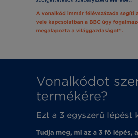
szolgáltatások szabályszerű elérését.
A vonalkód immár félévszázada segíti a
vele kapcsolatban a BBC úgy fogalmazo
megalapozta a világgazdaságot”.
Vonalkódot sze
termékére?
Ezt a 3 egyszerű lépést 
Tudja meg, mi az a 3 fő lépés, 