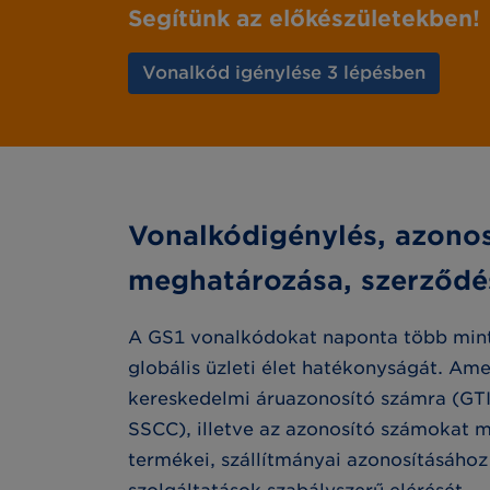
Segítünk az előkészületekben!
Vonalkód igénylése 3 lépésben
Vonalkódigénylés, azono
meghatározása, szerződé
A GS1 vonalkódokat naponta több mint h
globális üzleti élet hatékonyságát. Am
kereskedelmi áruazonosító számra (GTI
SSCC), illetve az azonosító számokat 
termékei, szállítmányai azonosításához