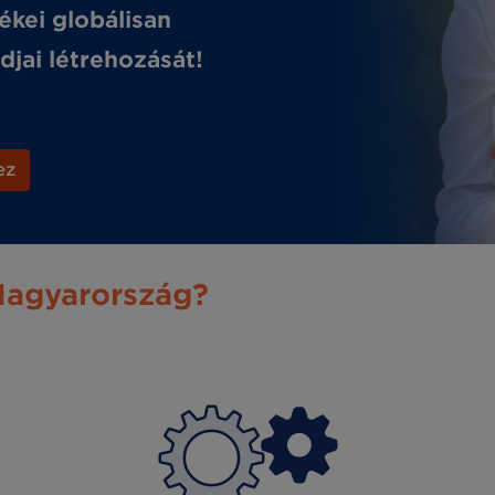
ékei globálisan
djai létrehozását!
ez
Magyarország?