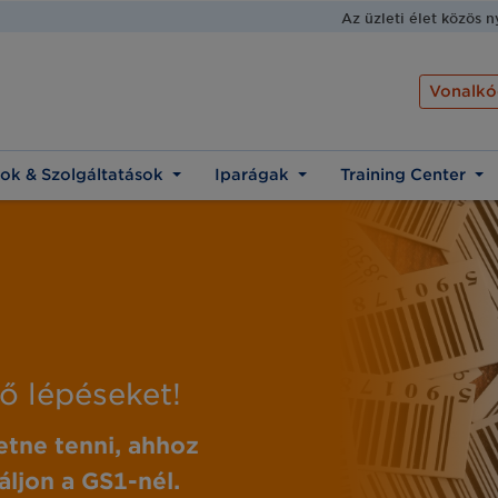
Az üzleti élet közös 
Vonalkó
ok & Szolgáltatások
Iparágak
Training Center
ső lépéseket!
etne tenni, ahhoz
áljon a GS1-nél.