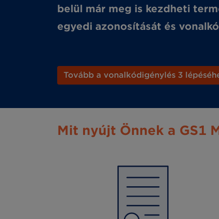
belül már meg is kezdheti term
egyedi azonosítását és vonalkó
Tovább a vonalkódigénylés 3 lépéséh
Mit nyújt Önnek a GS1 