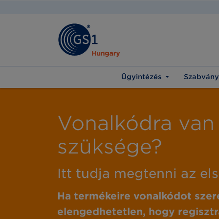
Ügyintézés
Szabvány
Vonalkódra van
szüksége?
Itt tudja megtenni az el
Ha termékeire vonalkódot szer
elengedhetetlen, hogy regisztr