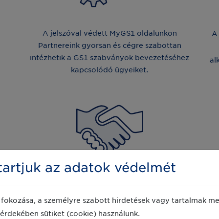
A jelszóval védett MyGS1 oldalunkon
A
Partnereink gyorsan és cégre szabottan
intézhetik a GS1 szabványok bevezetéséhez
al
kapcsolódó ügyeiket.
artjuk az adatok védelmét
GS1 Partnerként Ön minden segítséget megkap
és
hozzáértő kollégáinktól, hogy könnyen,
fokozása, a személyre szabott hirdetések vagy tartalmak meg
i
gyorsan és szabályosan tudja alkalmazásba
n
érdekében sütiket (cookie) használunk.
venni a GS1 szabványmegoldásokat.
t