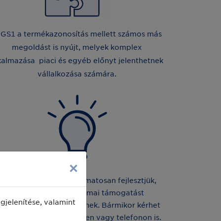
 GS1 a termékazonosítás mellett számos más
megoldást is nyújt, melyek komplex
kalmazása piaci és egyéb előnyt jelenthetnek
vállalkozása számára.
×
Tudásanyagainkat folyamatosan fejlesztjük,
hogy széleskörű szakmai támogatást
jelenítése, valamint
yújthassunk partnereinknek. Bármikor kérhet
őlünk segítséget e-mailben vagy telefonon is.