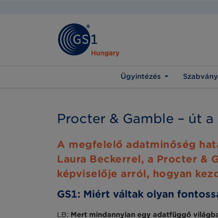
Ügyintézés
Szabvány
Procter & Gamble – út a
A megfelelő adatminőség hata
Laura Beckerrel, a Procter & 
képviselője arról, hogyan kezd
GS1: Miért váltak olyan fontos
LB:
Mert mindannyian egy adatfüggő világba