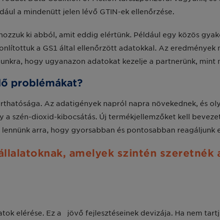
ául a mindenütt jelen lévő GTIN-ek ellenőrzése.
ozzuk ki abból, amit eddig elértünk. Például egy közös gyak
nlítottuk a GS1 által ellenőrzött adatokkal. Az eredmények
munkra, hogy ugyanazon adatokat kezelje a partnerünk, mint 
ülő problémákat?
rthatósága. Az adatigények napról napra növekednek, és olyan
gy a szén-dioxid-kibocsátás. Új termékjellemzőket kell beve
lennünk arra, hogy gyorsabban és pontosabban reagáljunk ez
állalatoknak, amelyek szintén szeretnék a
atok elérése. Ez a jövő fejlesztéseinek devizája. Ha nem tart