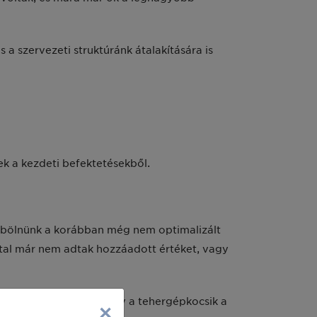
a szervezeti struktúránk átalakítására is
ek a kezdeti befektetésekből.
szöbölnünk a korábban még nem optimalizált
ltal már nem adtak hozzáadott értéket, vagy
lkerülhetővé teszi, hogy a tehergépkocsik a
×