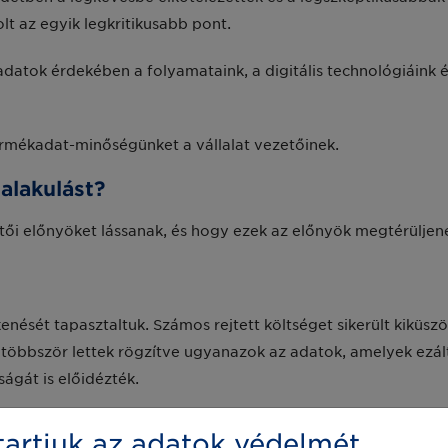
t az egyik legkritikusabb pont.
atok érdekében a folyamataink, a digitális technológiáink és 
ermékadat-minőségünket a vállalat vezetőinek.
talakulást?
etői előnyöket lássanak, és hogy ezek az előnyök megtérüljen
enését tapasztaltuk. Számos rejtett költséget sikerült kikü
 többször lettek rögzítve ugyanazok az adatok, amelyek ezá
ágát is előidézték.
tettük a felesleges költségeket. Ez a megközelítés például e
artjuk az adatok védelmét