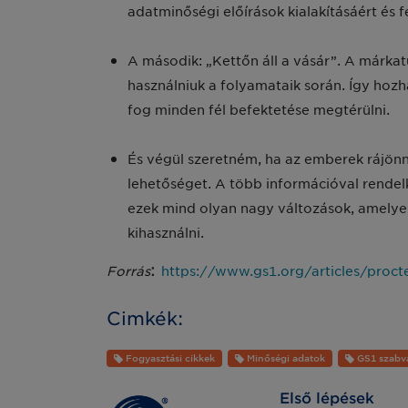
adatminőségi előírások kialakításáért és f
A második: „Kettőn áll a vásár”. A márkat
használniuk a folyamataik során. Így hozha
fog minden fél befektetése megtérülni.
És végül szeretném, ha az emberek rájön
lehetőséget. A több információval rendel
ezek mind olyan nagy változások, amelye
kihasználni.
:
Forrás
https://www.gs1.org/articles/proct
Cimkék:
Fogyasztási cikkek
Minőségi adatok
GS1 szabv
Első lépések