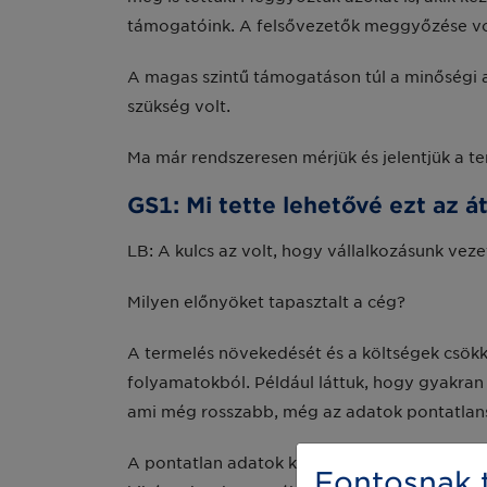
támogatóink. A felsővezetők meggyőzése vol
A magas szintű támogatáson túl a minőségi ad
szükség volt.
Ma már rendszeresen mérjük és jelentjük a t
GS1: Mi tette lehetővé ezt az á
LB: A kulcs az volt, hogy vállalkozásunk vez
Milyen előnyöket tapasztalt a cég?
A termelés növekedését és a költségek csökk
folyamatokból. Például láttuk, hogy gyakran
ami még rosszabb, még az adatok pontatlans
A pontatlan adatok kiküszöbölésével megszün
Fontosnak t