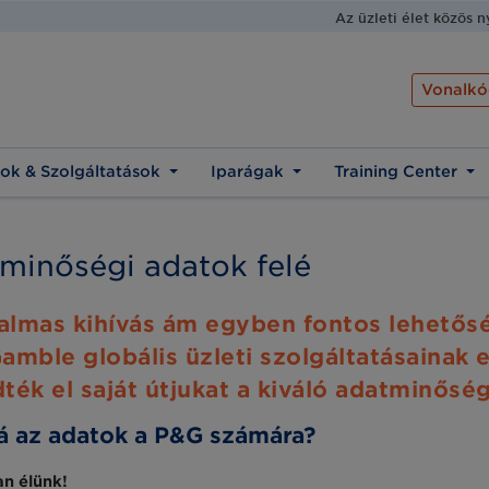
Az üzleti élet közös 
Vonalkó
ok & Szolgáltatások
Iparágak
Training Center
 minőségi adatok felé
lmas kihívás ám egyben fontos lehetősé
Gamble globális üzleti szolgáltatásainak 
ték el saját útjukat a kiváló adatminőség
sá az adatok a P&G számára?
n élünk!