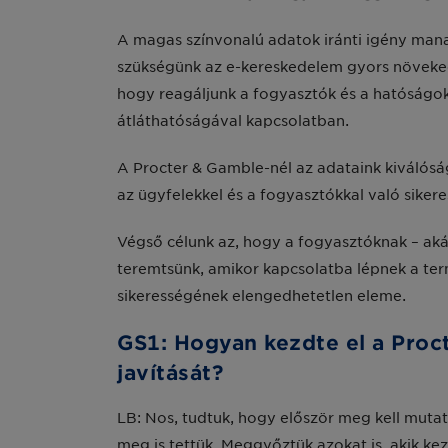
A magas színvonalú adatok iránti igény man
szükségünk az e-kereskedelem gyors növekedé
hogy reagáljunk a fogyasztók és a hatóságok
átláthatóságával kapcsolatban.
A Procter & Gamble-nél az adataink kiválósá
az ügyfelekkel és a fogyasztókkal való sik
Végső célunk az, hogy a fogyasztóknak – aká
teremtsünk, amikor kapcsolatba lépnek a ter
sikerességének elengedhetetlen eleme.
GS1: Hogyan kezdte el a Proc
javítását?
LB: Nos, tudtuk, hogy először meg kell mutat
meg is tettük. Meggyőztük azokat is, akik k