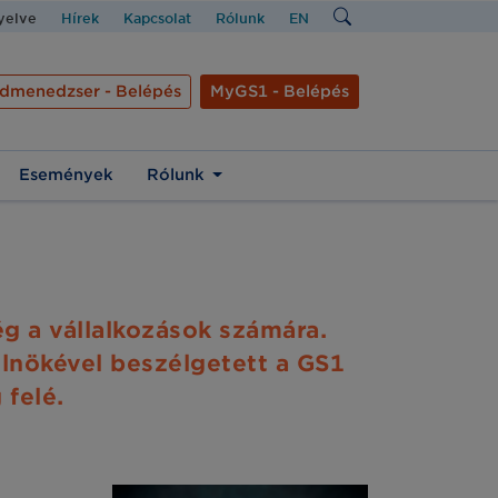
nyelve
Hírek
Kapcsolat
Rólunk
EN
dmenedzser - Belépés
MyGS1 - Belépés
Események
Rólunk
g a vállalkozások számára.
elnökével beszélgetett a GS1
 felé.