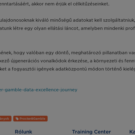
enntartásáért, akkor nem érjük el célkitűzéseinket.
ulajdonosoknak kiváló minőségű adatokat kell szolgáltatniuk,
tunk létre egy olyan ellátási láncot, amelyben mindenki profi
nének, hogy valóban egy döntő, meghatározó pillanatban vag
kező újgenerációs vonalkódok érkezése, a környezeti és fenn
ket a fogyasztói igények adatközpontú módon történő kielég
er-gamble-data-excellence-journey
ányok
Procter&Gamble
Rólunk
Training Center
Ka