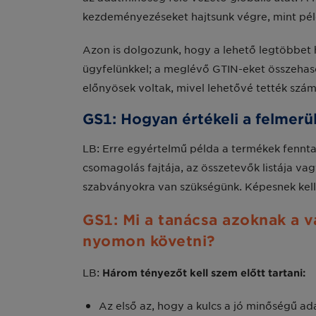
kezdeményezéseket hajtsunk végre, mint péld
Azon is dolgozunk, hogy a lehető legtöbbet h
ügyfelünkkel; a meglévő GTIN-eket összehaso
előnyösek voltak, mivel lehetővé tették szá
GS1: Hogyan értékeli a felmer
LB: Erre egyértelmű példa a termékek fennta
csomagolás fajtája, az összetevők listája va
szabványokra van szükségünk. Képesnek kell 
GS1: Mi a tanácsa azoknak a v
nyomon követni?
LB:
Három tényezőt kell szem előtt tartani:
Az első az, hogy a kulcs a jó minőségű ad