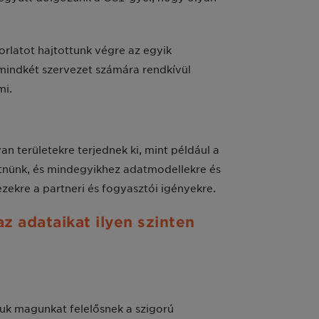
orlatot hajtottunk végre az egyik
 mindkét szervezet számára rendkívül
mi.
 területekre terjednek ki, mint például a
zetnünk, és mindegyikhez adatmodellekre és
ekre a partneri és fogyasztói igényekre.
z adataikat ilyen szinten
juk magunkat felelősnek a szigorú