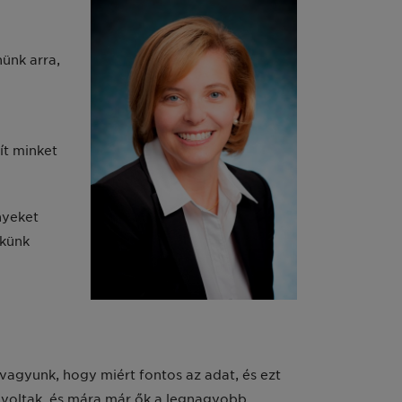
ünk arra,
ít minket
nyeket
ékünk
vagyunk, hogy miért fontos az adat, és ezt
k voltak, és mára már ők a legnagyobb