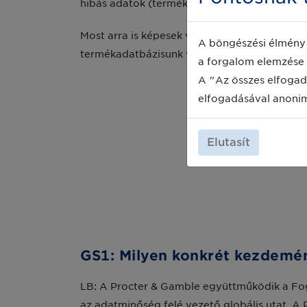
hibás adatok (terméksúlyok vagy méretek) mia
Most arra is képesek vagyunk, hogy adatelem
A böngészési élmény 
termékadatbázisunk van, amely a külső fogya
a forgalom elemzése 
A "Az összes elfogad
elfogadásával anoni
Elutasít
GS1: Milyen konkrét kezdemén
LB: A Procter & Gamble együttműködik a Fo
az adatminőség felé vezető globális utat. A