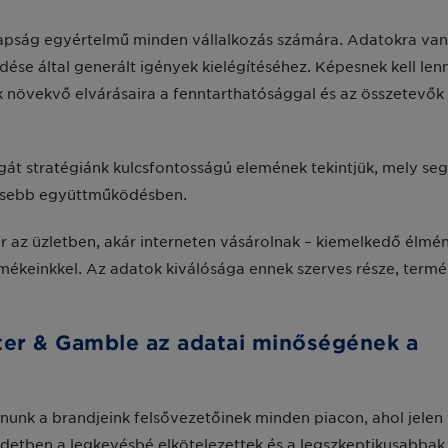
apság egyértelmű minden vállalkozás számára. Adatokra van
se által generált igények kielégítéséhez. Képesnek kell lenn
 növekvő elvárásaira a fenntarthatósággal és az összetevők
gát stratégiánk kulcsfontosságú elemének tekintjük, mely seg
eresebb együttműködésben.
r az üzletben, akár interneten vásárolnak – kiemelkedő élmé
mékeinkkel. Az adatok kiválósága ennek szerves része, term
ter & Gamble az adatai minőségének a
nunk a brandjeink felsővezetőinek minden piacon, ahol jelen 
ezdetben a legkevésbé elkötelezettek és a legszkeptikusabba