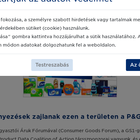
tt túlsúlyosak legyenek, amiért korábban büntetést kellett 
zésünket és mesterséges intelligenciánkat a következő szintr
fokozása, a személyre szabott hirdetések vagy tartalmak meg
sztói adatokkal párosítható.
érdekében sütiket (cookie) használunk.
ása" gombra kattintva hozzájárulhat a sütik használatához. 
m módon adatokat dolgozhatunk fel a weboldalon.
Testreszabás
Az 
yezések zajlanak ezen a területen a P&G
gyasztói Áruk Fórumával (Consumer Goods Forum), a GS1-gy
 Product Data Coalition of Action társszponzorai vagyunk, é