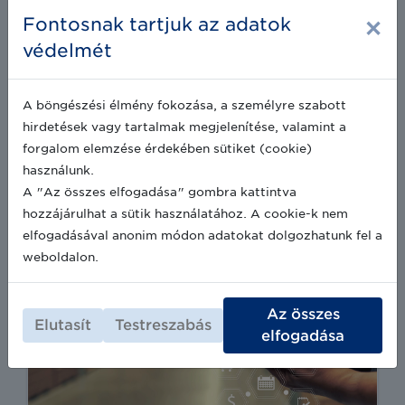
×
Fontosnak tartjuk az adatok
védelmét
A böngészési élmény fokozása, a személyre szabott
hirdetések vagy tartalmak megjelenítése, valamint a
Nyomonkövetési szaktanácsadás
forgalom elemzése érdekében sütiket (cookie)
Felméréstől a bevezetésig. Szakértőink
használunk.
auditálják a rendszerét, és gyakorlati
A "Az összes elfogadása" gombra kattintva
javaslatokat adnak.
hozzájárulhat a sütik használatához. A cookie-k nem
elfogadásával anonim módon adatokat dolgozhatunk fel a
weboldalon.
Az összes
Elutasít
Testreszabás
elfogadása