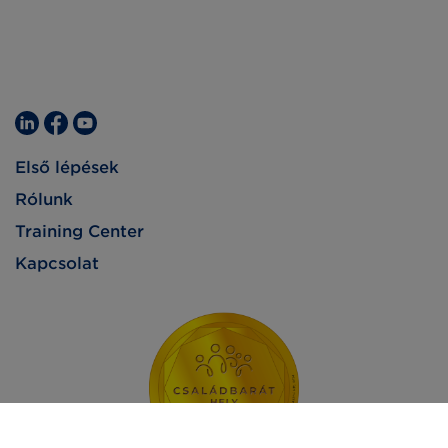
Első lépések
Rólunk
Training Center
Kapcsolat