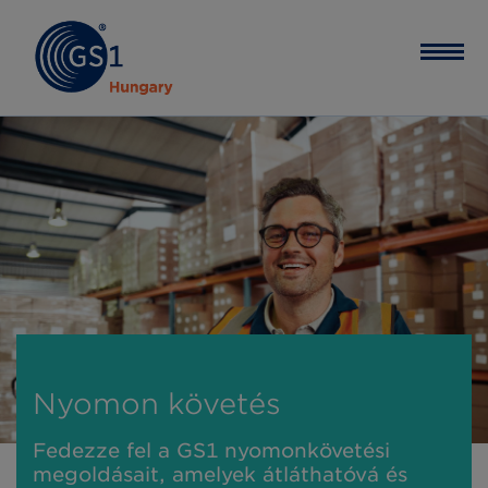
Nyomon követés
Fedezze fel a GS1 nyomonkövetési
megoldásait, amelyek átláthatóvá és