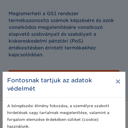
Megismerheti a GS1 rendszer
termékazonosító számok képzésére és azok
vonalkódos megjelenítésére vonatkozó
alapvető szabványait és szabályait a
kiskereskedelmi pénztári (PoS)
értékesítésben érintett termékekhez
kapcsolódóan.
Kattintson ide a kiadvány
×
Fontosnak tartjuk az adatok
letöltéséhez
védelmét
A böngészési élmény fokozása, a személyre szabott
Hol fogják leolvasni a
hirdetések vagy tartalmak megjelenítése, valamint a
vonalkódom?
forgalom elemzése érdekében sütiket (cookie)
használunk.