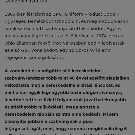
szabadalmaztattak.
1969-ben létrejött az UPC (Uniform Product Code –
Egységes Termékkód) szimbólum, és még a kódolvasók
kifejlesztése előtt szabványosították a kódot. Egy év
múlva napvilágot látott az első leolvasó, 1974-ben az
Ohio államban fekvő Troy városában pedig leolvasták
az első GS1 vonalkódot, egy 10 db-os Wrigley’s
rágógumi csomagolásáról.
A vonalkód és a mögötte álló kereskedelmi
szabványrendszer több mint 40 évvel ezelőtt alapjaiban
változtatta meg a kereskedelmi ellátási láncokat, és
mint a kor egyik legnagyobb technológiai vívmánya,
lehetővé tette az üzleti folyamatok jóval hatékonyabb
és átláthatóbb működését, megalapozta a
kereskedelem globális szintre emelkedését. Mi sem
bizonyítja jobban e szabványnak a piaci
létjogosultságát, mint, hogy naponta megközelítőleg 6