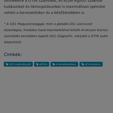
termékeire a GTIN számokat, és ezzel együtt szakmai
tudásunkat és támogatásunkat is maximálisan igénybe
veheti a bevezetéskor és a későbbiekben is.
* A GS1 Magyarországgal, mint a globális GS1 szervezet
kizárólagos, hivatalos hazai képviseletével kötött érvényes licensz-
szerződés keretében kapott GS1 Cégprefix, melyből a GTIN szám
képezhető.
Cimkék:
GS1 szabványok
eMAG
e-kereskedelem
eCommerce