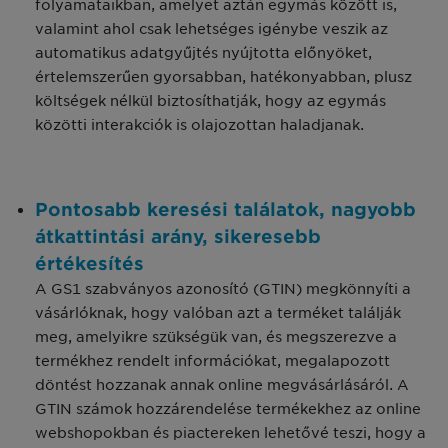
folyamataikban, amelyet aztán egymás között is,
valamint ahol csak lehetséges igénybe veszik az
automatikus adatgyűjtés nyújtotta előnyöket,
értelemszerűen gyorsabban, hatékonyabban, plusz
költségek nélkül biztosíthatják, hogy az egymás
közötti interakciók is olajozottan haladjanak.
Pontosabb keresési találatok, nagyobb
átkattintási arány, sikeresebb
értékesítés
A GS1 szabványos azonosító (GTIN) megkönnyíti a
vásárlóknak, hogy valóban azt a terméket találják
meg, amelyikre szükségük van, és megszerezve a
termékhez rendelt információkat, megalapozott
döntést hozzanak annak online megvásárlásáról. A
GTIN számok hozzárendelése termékekhez az online
webshopokban és piactereken lehetővé teszi, hogy a