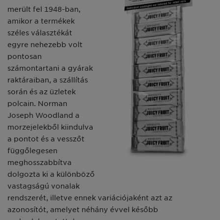
merült fel 1948-ban,
amikor a termékek
széles választékát
egyre nehezebb volt
pontosan
számontartani a gyárak
raktáraiban, a szállítás
során és az üzletek
polcain. Norman
Joseph Woodland a
morzejelekből kiindulva
a pontot és a vesszőt
függőlegesen
meghosszabbítva
dolgozta ki a különböző
vastagságú vonalak
rendszerét, illetve ennek variációjaként azt az
azonosítót, amelyet néhány évvel később