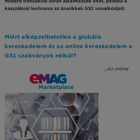
milliárd tranzakció során alkalmazzák őket, például a
kasszáknál leolvasva az árucikkek GS1 vonalkódjait.
Miért elképzelhetetlen a globális
kereskedelem és az online kereskedelem a
GS1 szabványok nélkül?
„Az online