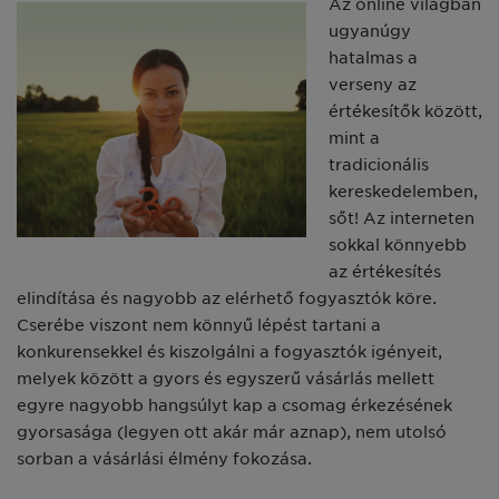
Az online világban
ugyanúgy
hatalmas a
verseny az
értékesítők között,
mint a
tradicionális
kereskedelemben,
sőt! Az interneten
sokkal könnyebb
az értékesítés
elindítása és nagyobb az elérhető fogyasztók köre.
Cserébe viszont nem könnyű lépést tartani a
konkurensekkel és kiszolgálni a fogyasztók igényeit,
melyek között a gyors és egyszerű vásárlás mellett
egyre nagyobb hangsúlyt kap a csomag érkezésének
gyorsasága (legyen ott akár már aznap), nem utolsó
sorban a vásárlási élmény fokozása.