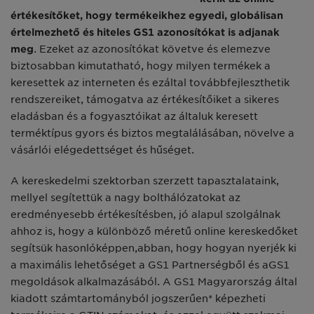
értékesítőket, hogy termékeikhez egyedi, globálisan
értelmezhető és hiteles GS1 azonosítókat is adjanak
meg
. Ezeket az azonosítókat követve és elemezve
biztosabban kimutatható, hogy milyen termékek a
keresettek az interneten és ezáltal továbbfejleszthetik
rendszereiket, támogatva az értékesítőiket a sikeres
eladásban és a fogyasztóikat az általuk keresett
terméktípus gyors és biztos megtalálásában, növelve a
vásárlói elégedettséget és hűséget.
A kereskedelmi szektorban szerzett tapasztalataink,
mellyel segítettük a nagy bolthálózatokat az
eredményesebb értékesítésben, jó alapul szolgálnak
ahhoz is, hogy a különböző méretű online kereskedőket
segítsük hasonlóképpen,abban, hogy hogyan nyerjék ki
a maximális lehetőséget a GS1 Partnerségből és aGS1
megoldások alkalmazásából. A GS1 Magyarország által
kiadott számtartományból jogszerűen* képezheti