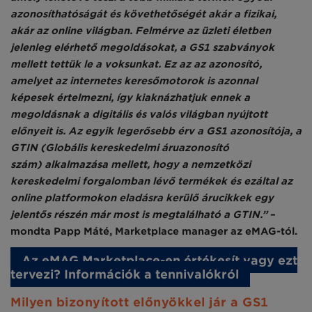
azonosíthatóságát és követhetőségét akár a fizikai,
akár az online világban. Felmérve az üzleti életben
jelenleg elérhető megoldásokat, a GS1 szabványok
mellett tettük le a voksunkat. Ez az az azonosító,
amelyet az internetes keresőmotorok is azonnal
képesek értelmezni, így kiaknázhatjuk ennek a
megoldásnak a digitális és valós világban nyújtott
előnyeit is. Az egyik legerősebb érv a GS1 azonosítója, a
GTIN (Globális kereskedelmi áruazonosító
szám)
alkalmazása mellett, hogy a nemzetközi
kereskedelmi forgalomban lévő termékek és ezáltal az
online platformokon eladásra kerülő árucikkek egy
jelentős részén már most is megtalálható a GTIN.”
–
mondta Papp Máté, Marketplace manager az eMAG-tól.
Az eMAG Marketplace-en értékesít vagy ezt
tervezi? Információk a tennivalókról
Milyen bizonyított előnyökkel jár a GS1