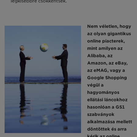
legkisebbre csökkentsék.
Nem véletlen, hogy
az olyan gigantikus
online piacterek,
mint amilyen az
Alibaba, az
Amazon, az eBay,
az eMAG, vagy a
Google Shopping
végül a
hagyományos
ellátási láncokhoz
hasonlóan a GS1
szabványok
alkalmazása mellett
döntöttek és arra
kérik az online