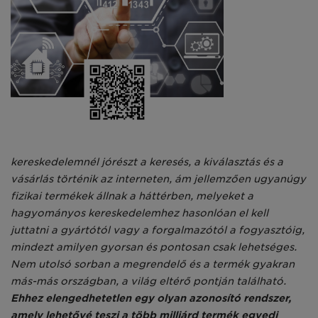
kereskedelemnél jórészt a keresés, a kiválasztás és a
vásárlás történik az interneten, ám jellemzően ugyanúgy
fizikai termékek állnak a háttérben, melyeket a
hagyományos kereskedelemhez hasonlóan el kell
juttatni a gyártótól vagy a forgalmazótól a fogyasztóig,
mindezt amilyen gyorsan és pontosan csak lehetséges.
Nem utolsó sorban a megrendelő és a termék gyakran
más-más országban, a világ eltérő pontján található.
Ehhez elengedhetetlen egy olyan azonosító rendszer,
amely lehetővé teszi a több milliárd termék egyedi