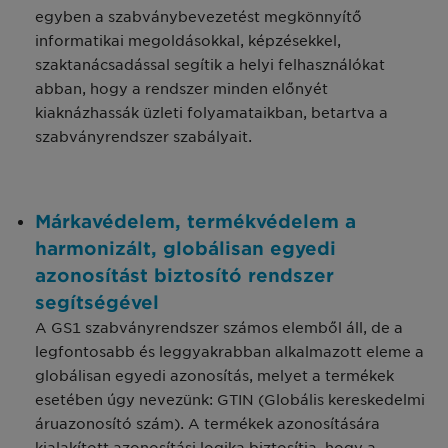
egyben a szabványbevezetést megkönnyítő
informatikai megoldásokkal, képzésekkel,
szaktanácsadással segítik a helyi felhasználókat
abban, hogy a rendszer minden előnyét
kiaknázhassák üzleti folyamataikban, betartva a
szabványrendszer szabályait.
Márkavédelem, termékvédelem a
harmonizált, globálisan egyedi
azonosítást biztosító rendszer
segítségével
A GS1 szabványrendszer számos elemből áll, de a
legfontosabb és leggyakrabban alkalmazott eleme a
globálisan egyedi azonosítás, melyet a termékek
esetében úgy nevezünk: GTIN (Globális kereskedelmi
áruazonosító szám). A termékek azonosítására
kialakított azonosítási logika biztosítja, hogy a