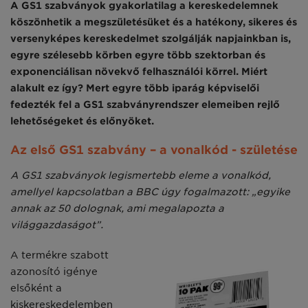
A GS1 szabványok gyakorlatilag a kereskedelemnek
köszönhetik a megszületésüket és a hatékony, sikeres és
versenyképes kereskedelmet szolgálják napjainkban is,
egyre szélesebb körben egyre több szektorban és
exponenciálisan növekvő felhasználói körrel. Miért
alakult ez így? Mert egyre több iparág képviselői
fedezték fel a GS1 szabványrendszer elemeiben rejlő
lehetőségeket és előnyöket.
Az első GS1 szabvány – a vonalkód - születése
A GS1 szabványok legismertebb eleme a vonalkód,
amellyel kapcsolatban a BBC úgy fogalmazott: „egyike
annak az 50 dolognak, ami megalapozta a
világgazdaságot”.
A termékre szabott
azonosító igénye
elsőként a
kiskereskedelemben