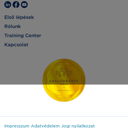
Első lépések
Rólunk
Training Center
Kapcsolat
Impresszum
Adatvédelem
Jogi nyilatkozat