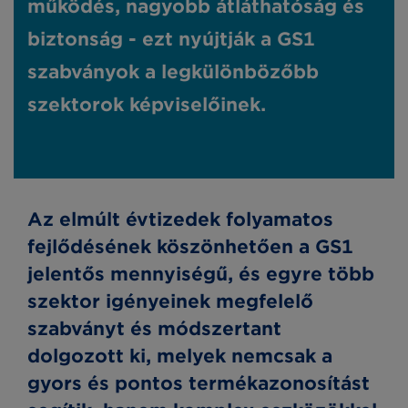
működés, nagyobb átláthatóság és
biztonság - ezt nyújtják a GS1
szabványok a legkülönbözőbb
szektorok képviselőinek.
Az elmúlt évtizedek folyamatos
fejlődésének köszönhetően a GS1
jelentős mennyiségű, és egyre több
szektor igényeinek megfelelő
szabványt és módszertant
dolgozott ki, melyek nemcsak a
gyors és pontos termékazonosítást