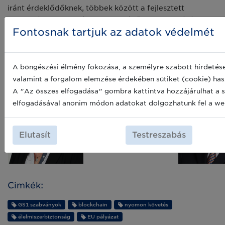
iránt érdeklődőknek, többek között a fejlesztett
megoldás egyedi igényekre történő testreszabásában,
Fontosnak tartjuk az adatok védelmét
illetve a tesztelési és pilot üzembe történő
bekapcsolódás területén.
Ha a projekt felkeltette érdeklődését, keresse
A böngészési élmény fokozása, a személyre szabott hirdetése
bizalommal kollégáinkat:
valamint a forgalom elemzése érdekében sütiket (cookie) has
A "Az összes elfogadása" gombra kattintva hozzájárulhat a 
elfogadásával anonim módon adatokat dolgozhatunk fel a we
Kecskés Katalin
kecskes@gs1hu.org
Elutasít
Testreszabás
Cimkék:
GS1 szabványok
blockchain
nyomon követés
élelmiszerbiztonság
EU pályázat