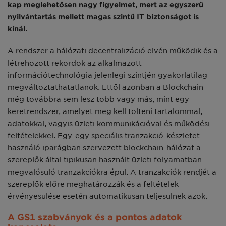
kap meglehetősen nagy figyelmet, mert az egyszerű
nyilvántartás mellett magas szintű IT biztonságot is
kínál.
A rendszer a hálózati decentralizáció elvén működik és a
létrehozott rekordok az alkalmazott
információtechnológia jelenlegi szintjén gyakorlatilag
megváltoztathatatlanok. Ettől azonban a Blockchain
még továbbra sem lesz több vagy más, mint egy
keretrendszer, amelyet meg kell tölteni tartalommal,
adatokkal, vagyis üzleti kommunikációval és működési
feltételekkel. Egy-egy speciális tranzakció-készletet
használó iparágban szervezett blockchain-hálózat a
szereplők által tipikusan használt üzleti folyamatban
megvalósuló tranzakciókra épül. A tranzakciók rendjét a
szereplők előre meghatározzák és a feltételek
érvényesülése esetén automatikusan teljesülnek azok.
A GS1 szabványok és a pontos adatok