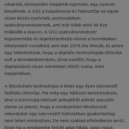
vásárlók, könnyedén megértik egymást, egy nyelvet
beszélnek. A GS1 a tulajdonosa és fejlesztője az egyik
olyan közös nyelvnek, pontosabban
szabványrendszernek, ami már több mint 40 éve
működik a piacon. A GS1 szabványrendszer
legismertebb és legelterjedtebb eleme a termékeken
elhelyezett vonalkód, ami már 1974 óta létezik, és amire
úgy tekinthetünk, hogy a digitális technológiák úttörője
volt a kereskedelemben, jóval azelőtt, hogy a
digitalizáció olyan méreteket öltött volna, mint
napjainkban.
A Blockchain technológia is lehet egy ilyen eljövendő
fejlődés úttörője. Ma még egy hálózati keretrendszer,
ahol a biztonság hálózati jellegéből adódó speciális
eleme az jelenti, hogy a rendszerben létrehozott
rekordokat egy szervezett hálózatban gyakorlatilag
nem lehet módosítani. De nem szabad elfeledkezni arról,
hogy ha a rendszerbe felvitt adat hibás, vagy rossz,