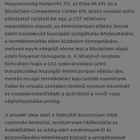
Magyarország Nonprofit Zrt. az Erba 96 Kft. és a
Blockchain Competence Center Kft. közös európai uniós
pályázatot nyújtott be egy, a CEF eDelivery
megoldáson alapuló, az élelmiszeripari ellátási láncok
üzleti tranzakcióit kiszolgáló szolgáltatás kifejlesztésére,
a termékhamisítás elleni küzdelem támogatására,
melynek egyik integrált eleme lesz a Blockchain alapú
üzleti folyamat-támogatás is. A létrejövő rendszer
biztosítani fogja a GS1 szabványalapú üzleti
tranzakciókkal kiszolgált élelmiszeripari ellátási lánc
mentén mozgó termékekhez kapcsolódó események
fizikai és virtuális szinteken történő nyomon követését
és visszakereshetőségét a gyártástól a vevői vagy
végfelhasználási pontig.
A projekt ideje alatt a fejlesztői konzorcium több
csatornán keresztül, rendszeresen tájékoztatja az
érdeklődőket az addig elért eredményekről és
közreműködési lehetőséget biztosít a szolgáltatások