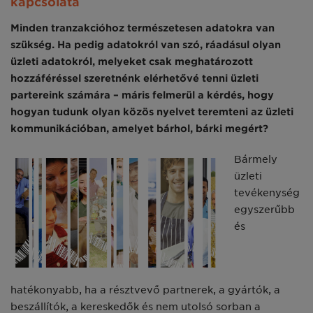
kapcsolata
Minden tranzakcióhoz természetesen adatokra van
szükség. Ha pedig adatokról van szó, ráadásul olyan
üzleti adatokról, melyeket csak meghatározott
hozzáféréssel szeretnénk elérhetővé tenni üzleti
partereink számára – máris felmerül a kérdés, hogy
hogyan tudunk olyan közös nyelvet teremteni az üzleti
kommunikációban, amelyet bárhol, bárki megért?
Bármely
üzleti
tevékenység
egyszerűbb
és
hatékonyabb, ha a résztvevő partnerek, a gyártók, a
beszállítók, a kereskedők és nem utolsó sorban a