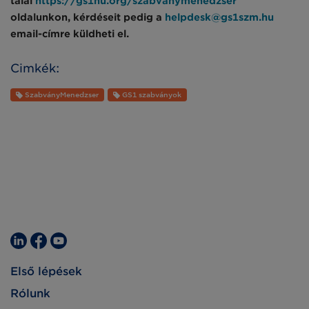
talál
https://gs1hu.org/szabvanymenedzser
oldalunkon, kérdéseit pedig a
helpdesk@gs1szm.hu
email-címre küldheti el.
Cimkék:
SzabványMenedzser
GS1 szabványok
Első lépések
Rólunk