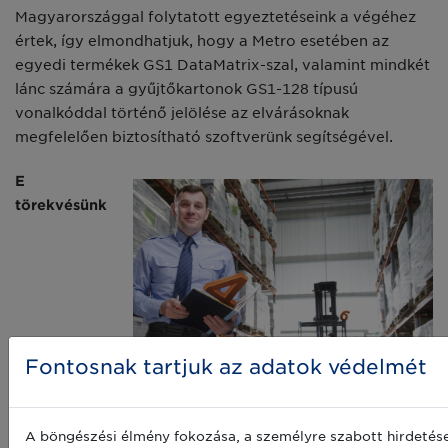
Magyarországgal folytatott egyeztetéseink a végéhez
értek, így elmondhatjuk, hogy a Metro esetében az
egyedi termékek GS1 DataMatrix-szal, valamint mindkét
lánc számára a gyűjtőkartonok GS1-128 típusú
vonalkóddal történő jelölése az elvárásoknak
megfelelően biztosítható szoftverünk segítségével.
E
törekvésünk
Fontosnak tartjuk az adatok védelmét
A böngészési élmény fokozása, a személyre szabott hirdetés