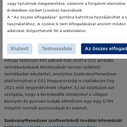
eredményeként több mint 1 050 felhasználónk már 14
vagy tartalmak megjelenítése, valamint a forgalom elemzése
000 címkét hozott létre szoftverünk segítségével, és
érdekében sütiket (cookie) használunk.
egyre nagyobb mértékben használják a kiegészítő
A "Az összes elfogadása" gombra kattintva hozzájárulhat a s
adatok megjelenítésére alkalmas GS1-128
használatához. A cookie-k nem elfogadásával anonim módon
vonalkódtípust.
E vonalkódtípus alkalmazása a
adatokat dolgozhatunk fel a weboldalon.
logisztikai folyamatokban jelentősen hozzájárulhat a
raktári átvételi folyamatok automatizálásához, illetve a
hatékonyság növeléséhez.
Elutasít
Testreszabás
Az összes elfoga
Ahogy többször hírt adtunk már erről a GS1 globális
termékadatbank létrehozását tervezi szűkített
termékadat-készlettel, amelyhez SzabványMenedzser
platformjával a GS1 Magyarország is csatlakozni fog
2021 első negyedévének végére. Ez az adatbázis azt
szolgálja, hogy a kereskedők mindenhol a világon
könnyen és gyorsan tudják ellenőrizni egy-egy GTIN
mögötti termék azonosságát és adatait.
SzabványMenedzser szoftverünkről további információt