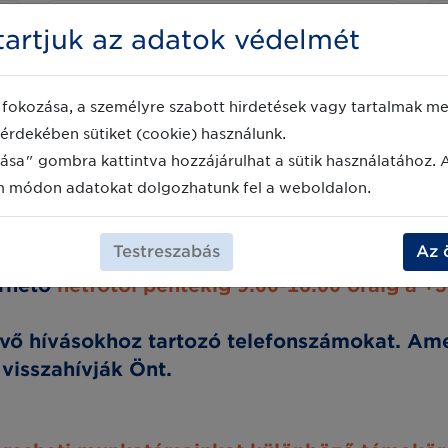
Titkárság és irodaüzemeltetés
artjuk az adatok védelmét
titkarsag@gs1hu.org
fokozása, a személyre szabott hirdetések vagy tartalmak meg
érdekében sütiket (cookie) használunk.
ása" gombra kattintva hozzájárulhat a sütik használatához. 
t jelzett e-mail címeken.
m módon adatokat dolgozhatunk fel a weboldalon.
ailben válaszolunk. Köszönjük megért
Testreszabás
Az 
érhető
hétfőtől péntekig 9:00-16:00 óráig a +
jövő hívásokhoz tartozó telefonszámokat. A
 visszahívják Önt.