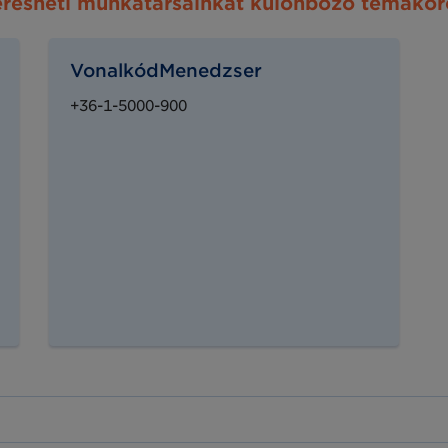
eresheti munkatársainkat különböző témakö
VonalkódMenedzser
+36-1-5000-900