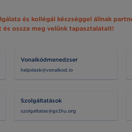
álata és kollégái készséggel állnak partn
t és ossza meg velünk tapasztalatait!
Vonalkódmenedzser
helpdesk@vonalkod.io
Szolgáltatások
szolgaltatas@gs1hu.org