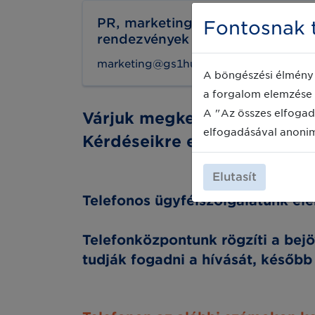
PR, marketing, kommunikáció,
Fontosnak t
rendezvények
marketing@gs1hu.org
A böngészési élmény 
a forgalom elemzése 
A "Az összes elfogad
Várjuk megkeresésüket a fen
elfogadásával anoni
Kérdéseikre elsősorban e-m
Elutasít
Telefonos ügyfélszolgálatunk el
Telefonközpontunk rögzíti a be
tudják fogadni a hívását, később