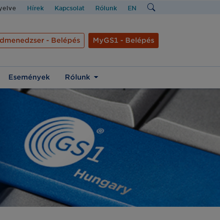
nyelve
Hírek
Kapcsolat
Rólunk
EN
dmenedzser - Belépés
MyGS1 - Belépés
Események
Rólunk