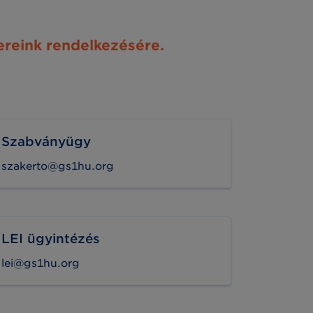
ereink rendelkezésére.
Szabványügy
szakerto@gs1hu.org
LEI ügyintézés
lei@gs1hu.org