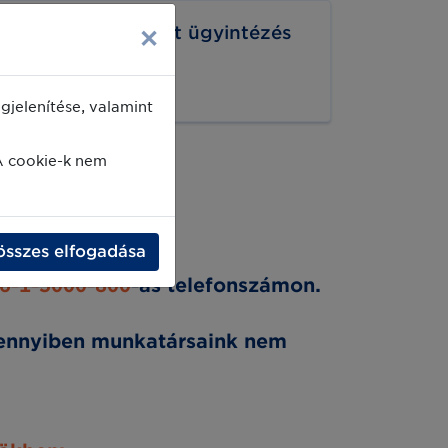
×
Packaging Cockpit ügyintézés
pcp@gs1hu.org
jelenítése, valamint
A cookie-k nem
ésüket!
összes elfogadása
36-1-5000-800
-as telefonszámon.
mennyiben munkatársaink nem