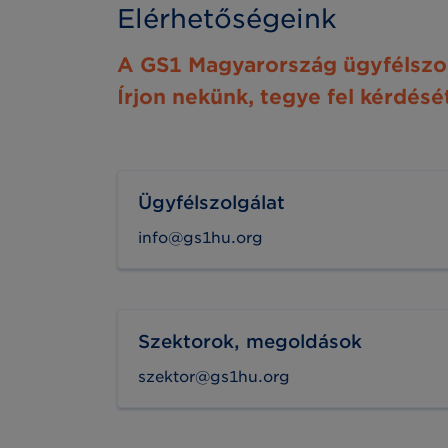
Elérhetőségeink
A GS1 Magyarország ügyfélszolg
Írjon nekünk, tegye fel kérdésé
Ügyfélszolgálat
info@gs1hu.org
Szektorok, megoldások
szektor@gs1hu.org