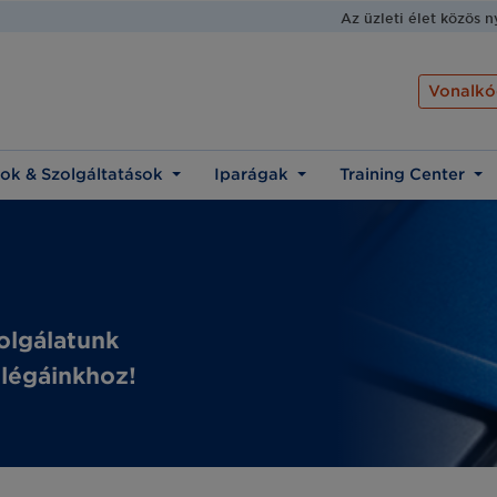
Az üzleti élet közös 
Vonalkó
ok & Szolgáltatások
Iparágak
Training Center
olgálatunk
llégáinkhoz!