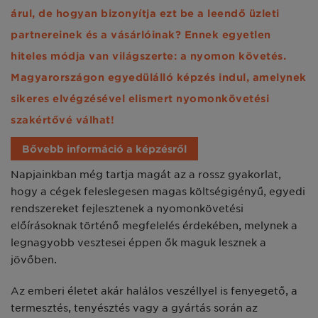
árul, de hogyan bizonyítja ezt be a leendő üzleti
partnereinek és a vásárlóinak? Ennek egyetlen
hiteles módja van világszerte: a nyomon követés.
Magyarországon egyedülálló képzés indul, amelynek
sikeres elvégzésével elismert nyomonkövetési
szakértővé válhat!
Bővebb információ a képzésről
Napjainkban még tartja magát az a rossz gyakorlat,
hogy a cégek feleslegesen magas költségigényű, egyedi
rendszereket fejlesztenek a nyomonkövetési
előírásoknak történő megfelelés érdekében, melynek a
legnagyobb vesztesei éppen ők maguk lesznek a
jövőben.
Az emberi életet akár halálos veszéllyel is fenyegető, a
termesztés, tenyésztés vagy a gyártás során az