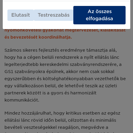
nyomonkövetési szakértőként versenyképes és értékes,
nemzetközi innovációkon alapuló szaktudást sajátíthat
Az összes
Elutasít
Testreszabás
el, megszerezve azokat a széles körű ismereteket,
elfogadása
mellyel a különböző vállalkozásoknál a helyes
nyomonkövetési gyakorlat megtervezését, kialakítását
és bevezetését koordinálhatja.
Számos sikeres fejlesztés eredménye támasztja alá,
hogy ha a cégen belüli rendszerek a nyílt ellátás lánc
legelterjedtebb kereskedelmi szabványrendszerére, a
GS1 szabványokra épülnek, akkor nem csak sokkal
egyszerűbben és költséghatékonyabban vezethetők be
egy vállalkozáson belül, de lehetővé teszik az üzleti
partnerek között is a gyors és harmonizált
kommunikációt.
Mindez hozzájárulhat, hogy kritikus esetben az egész
ellátási lánc rövid időn belül, célzottan és minimális
bevételi veszteségekkel reagáljon, megvédve a