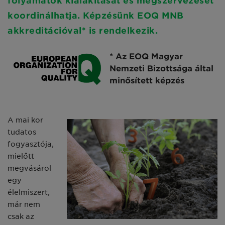
folyamatok kialakítását és megszervezését
koordinálhatja. Képzésünk EOQ MNB
akkreditációval* is rendelkezik.
* Az EOQ Magyar
Nemzeti Bizottsága által
minősített képzés
A mai kor
tudatos
fogyasztója,
mielőtt
megvásárol
egy
élelmiszert,
már nem
csak az