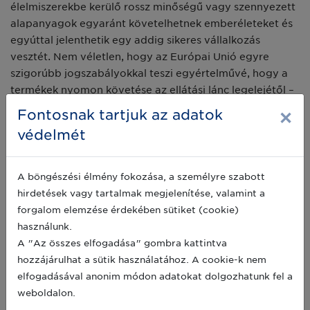
élelmiszerekbe kerülő rossz minőségű vagy szennyezett
alapanyagok egyaránt követelhetnek emberéleteket és
egyúttal jelenthetik egy addig sikeres vállalkozás
vesztét. Nem véletlen, hogy az Európai Unió egyre
szigorúbb jogszabályokkal teszi egyértelművé, hogy a
termékek nyomon követése az ellátási lánc legelejétől –
a farmoktól, gyártás helyétől – a fogyasztó asztaláig
×
Fontosnak tartjuk az adatok
kell, hogy terjedjen.
védelmét
GS1
A böngészési élmény fokozása, a személyre szabott
hirdetések vagy tartalmak megjelenítése, valamint a
forgalom elemzése érdekében sütiket (cookie)
használunk.
A "Az összes elfogadása" gombra kattintva
hozzájárulhat a sütik használatához. A cookie-k nem
elfogadásával anonim módon adatokat dolgozhatunk fel a
weboldalon.