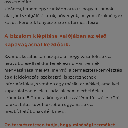
összetevőire
kíváncsi, hanem egyre inkább arra is, hogy az annak
alapjául szolgáló állatok, növények, milyen körülmények
között kerültek tenyésztésre és termesztésre.
A bizalom kiépítése valójában az első
kapavágásnál kezdődik.
Számos kutatás támasztja alá, hogy vásárlók sokkal
nagyobb eséllyel döntenek egy olyan termék
megvásárlása mellett, melyről a termesztési-tenyésztési
és a feldolgozási szakaszról is szerezhetnek
információkat, szemben egy másik termékkel, amellyel
kapcsolatban ezek az adatok nem elérhetőek a
számukra. Előbbit a könnyen hozzáférhető, széles körű
tájékoztatás következtében ugyanis sokkal
megbízhatóbbnak ítélik meg.
Ön természetesen tudja, hogy minőségi terméket