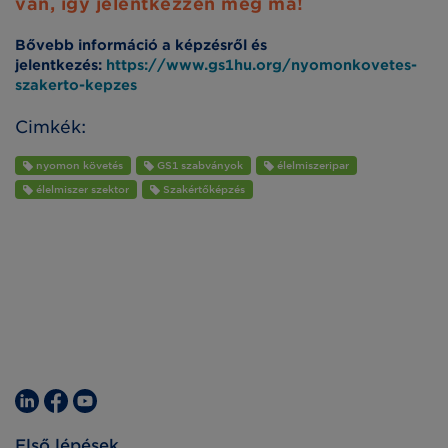
van, így jelentkezzen még ma!
Bővebb információ a képzésről és
jelentkezés:
https://www.gs1hu.org/nyomonkovetes-
szakerto-kepzes
Cimkék:
nyomon követés
GS1 szabványok
élelmiszeripar
élelmiszer szektor
Szakértőképzés
Első lépések