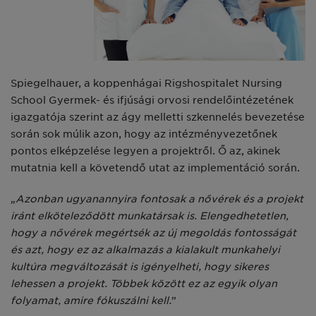
Spiegelhauer, a koppenhágai Rigshospitalet Nursing
School Gyermek- és ifjúsági orvosi rendelőintézetének
igazgatója szerint az ágy melletti szkennelés bevezetése
során sok múlik azon, hogy az intézményvezetőnek
pontos elképzelése legyen a projektről. Ő az, akinek
mutatnia kell a követendő utat az implementáció során.
„
Azonban ugyanannyira fontosak a nővérek és a projekt
iránt elköteleződött munkatársak is. Elengedhetetlen,
hogy a nővérek megértsék az új megoldás fontosságát
és azt, hogy ez az alkalmazás a kialakult munkahelyi
kultúra megváltozását is igényelheti, hogy sikeres
lehessen a projekt. Többek között ez az egyik olyan
folyamat, amire fókuszálni kell.
”