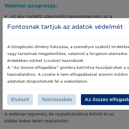
Webinar programja:
Az ágy melletti szkennelés bevezetése nem az a
projekt, amit meg lehet valósítani egy éjszaka alatt
Fontosnak tartjuk az adatok védelmét
A leadership fontossága
A szoftverek és hardverek aktualitásának a
szükségessége
A böngészési élmény fokozása, a személyre szabott hirdetés
vagy tartalmak megjelenítése, valamint a forgalom elemzése
2019. augusztus 29., csütörtök 14:30 – 15:30
érdekében sütiket (cookie) használunk.
A "Az összes elfogadása" gombra kattintva hozzájárulhat a s
Kiknek ajánljuk:
használatához. A cookie-k nem elfogadásával anonim módon
A webinar szól minden, az egészségügyi ellátási láncban
adatokat dolgozhatunk fel a weboldalon.
érintett szereplőnek, aki többet szeretne megtudni arról,
milyen kihívásokkal és milyen előnyökkel jár a betegágy
Elutasít
Testreszabás
Az összes elfogad
melletti szkennelés bevezetése.
A webinar ingyenes, de regisztrációhoz kötött és az
alábbi linken lehet regisztrálni: