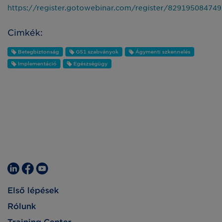
https://register.gotowebinar.com/register/82919508474
Cimkék:
Betegbiztonság
GS1 szabványok
Ágymenti szkennelés
Implementáció
Egészségügy
Első lépések
Rólunk