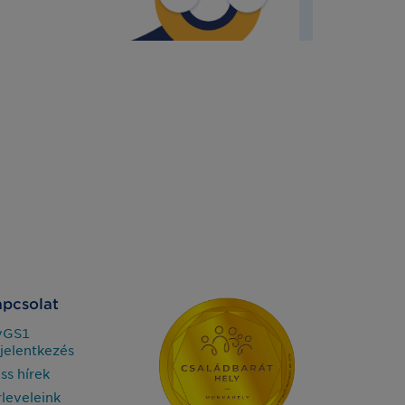
pcsolat
yGS1
jelentkezés
iss hírek
rleveleink