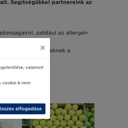
it. Segítségükkel partnereink az
jdonságairól, például az allergén
×
 biztosít az ügyfeleknek a
jelenítése, valamint
A cookie-k nem
összes elfogadása