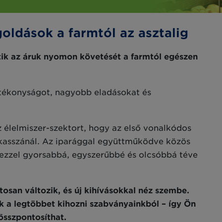
ldások a farmtól az asztalig
ik az áruk nyomon követését a farmtól egészen
atékonyságot, nagyobb eladásokat és
élelmiszer-szektort, hogy az első vonalkódos
kasszánál. Az iparággal együttműködve közös
 ezzel gyorsabbá, egyszerűbbé és olcsóbbá téve
osan változik, és új kihívásokkal néz szembe.
k a legtöbbet kihozni szabványainkból – így Ön
összpontosíthat.