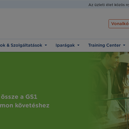
Az üzleti élet közös 
Vonalkó
ok & Szolgáltatások
Iparágak
Training Center
 össze a GS1
omon követéshez