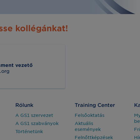
sse kollégánkat!
sment vezető
.org
Rólunk
Training Center
Ka
A GS1 szervezet
Felsőoktatás
M
be
A GS1 szabványok
Aktuális
események
Fr
Történetünk
Felnőttképzések
Hí