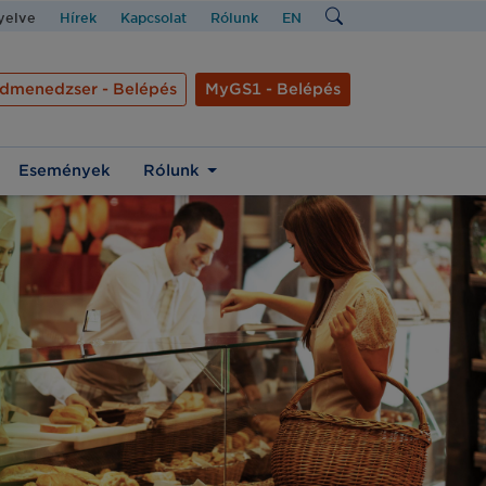
nyelve
Hírek
Kapcsolat
Rólunk
EN
dmenedzser - Belépés
MyGS1 - Belépés
Események
Rólunk