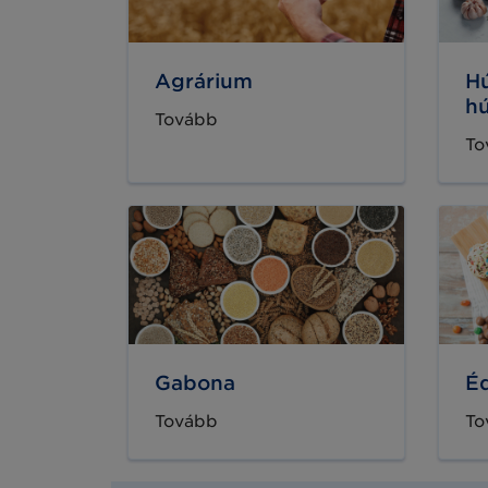
Agrárium
Hú
h
Tovább
To
Gabona
Éd
Tovább
To