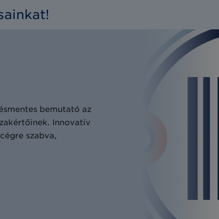
sainkat!
tésmentes bemutató az
 szakértőinek. Innovatív
 cégre szabva,