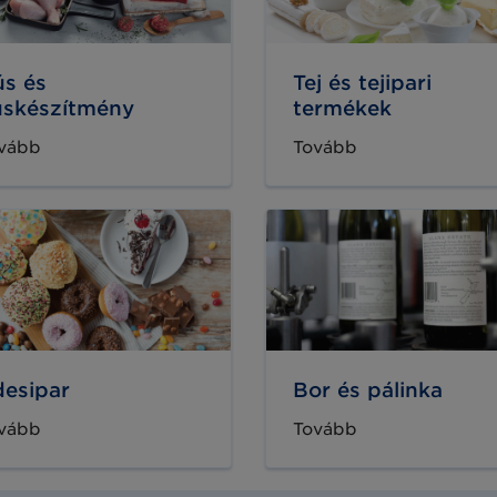
s és
Tej és tejipari
úskészítmény
termékek
vább
Tovább
esipar
Bor és pálinka
vább
Tovább