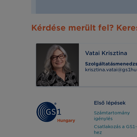
Kérdése merült fel? Kere
Vatai Krisztina
Szolgáltatásmenedz
krisztina.vatai@gs1hu
Első lépések
Számtartomány
igénylés
Csatlakozás a GS1-
hez