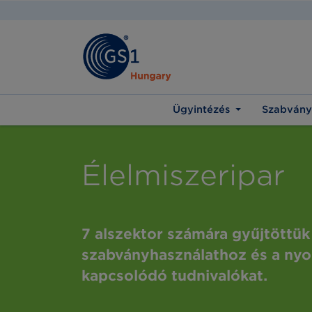
Ügyintézés
Szabvány
Élelmiszeripar
7 alszektor számára gyűjtöttük
szabványhasználathoz és a ny
kapcsolódó tudnivalókat.