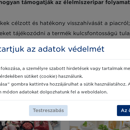
hogyan támogatják az élelmiszeripar folyamata
kek célzott és hatékony visszahívását a piacról;
eket tájékozódni a termék kulcsfontosságú tula
artjuk az adatok védelmét
a hamisított termékeket, és nagyobb lehetőséget
fokozása, a személyre szabott hirdetések vagy tartalmak meg
k biztonságát, és védi a márka integritását;
érdekében sütiket (cookie) használunk.
ot és a csomagolási hulladékot;
ása" gombra kattintva hozzájárulhat a sütik használatához. 
t és a termékek útját.
m módon adatokat dolgozhatunk fel a weboldalon.
Testreszabás
Az 