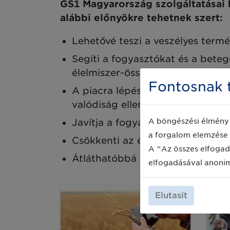
GS1 Magyarország szolgáltatásai 
alábbi előnyökre tehetnek szert:
Lehetővé teszi a veszélyes termé
Segíti a fogyasztókat és a beteg
élelmiszer-összetevőkről;
Fontosnak t
A piacra lépés előtt azonosítja 
valódiság ellenőrzésére;
A böngészési élmény 
Javítja a fogyasztók és a betege
a forgalom elemzése 
Csökkenti az élelmiszerhulladék
A "Az összes elfogad
Átláthatóbbá teszi a folyamatoka
elfogadásával anoni
Elutasít