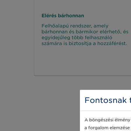
Elérés bárhonnan
Felhőalapú rendszer, amely
bárhonnan és bármikor elérhető, és
egyidejűleg több felhasználó
számára is biztosítja a hozzáférést.
Fontosnak t
A böngészési élmény 
a forgalom elemzése 