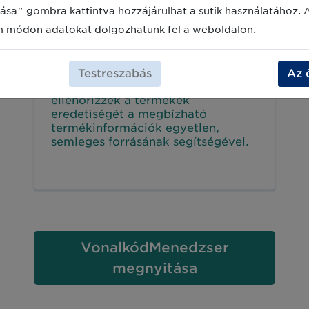
ása" gombra kattintva hozzájárulhat a sütik használatához. 
m módon adatokat dolgozhatunk fel a weboldalon.
Verified by GS1
A Verified by GS1 egy globális
megoldás, ami lehetővé teszi a
Testreszabás
Az 
vállalkozásoknak, hogy
ellenőrizzék a termékek
eredetiségét a megbízható
termékinformációk egyetlen,
semleges forrásának segítségével.
VonalkódMenedzser
megnyitása