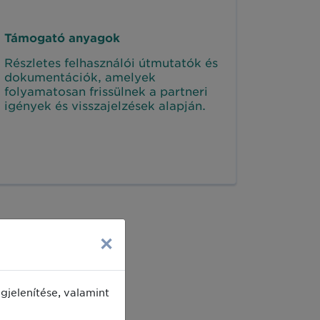
Támogató anyagok
Részletes felhasználói útmutatók és
dokumentációk, amelyek
folyamatosan frissülnek a partneri
igények és visszajelzések alapján.
×
jelenítése, valamint