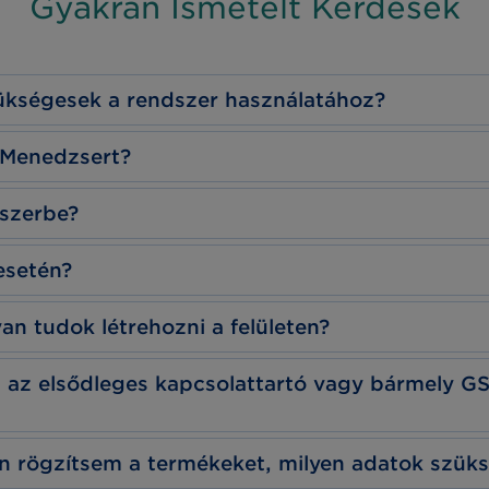
Gyakran Ismételt Kérdések
szükségesek a rendszer használatához?
dMenedzsert?
dszerbe?
 esetén?
an tudok létrehozni a felületen?
t az elsődleges kapcsolattartó vagy bármely G
an rögzítsem a termékeket, milyen adatok szük