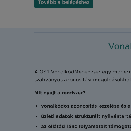
Tovább a belépéshez
Vona
A GS1 VonalkódMenedzser egy modern, 
szabványos azonosítási megoldásokból
Mit nyújt a rendszer?
vonalkódos azonosítás kezelése és 
üzleti adatok strukturált nyilvántart
az ellátási lánc folyamatait támoga