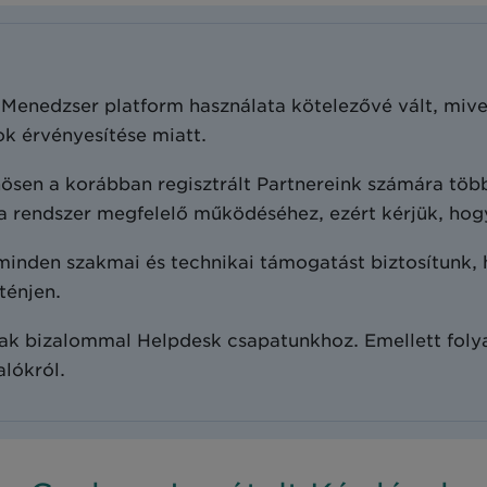
Menedzser platform használata kötelezővé vált, mive
ok érvényesítése miatt.
ösen a korábban regisztrált Partnereink számára több
a rendszer megfelelő működéséhez, ezért kérjük, hogy
nden szakmai és technikai támogatást biztosítunk, 
ténjen.
anak bizalommal Helpdesk csapatunkhoz. Emellett fol
alókról.