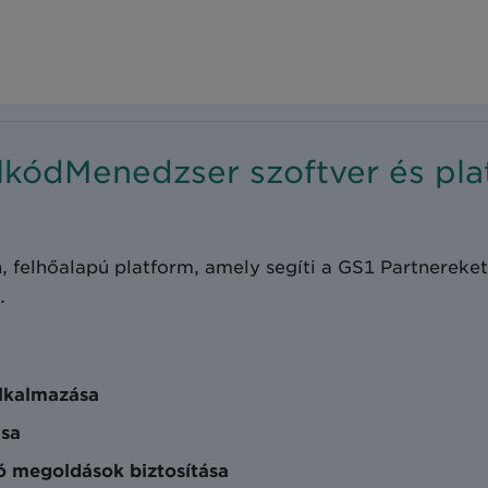
lkódMenedzser szoftver és pla
felhőalapú platform, amely segíti a GS1 Partnereke
.
alkalmazása
ása
tó megoldások biztosítása