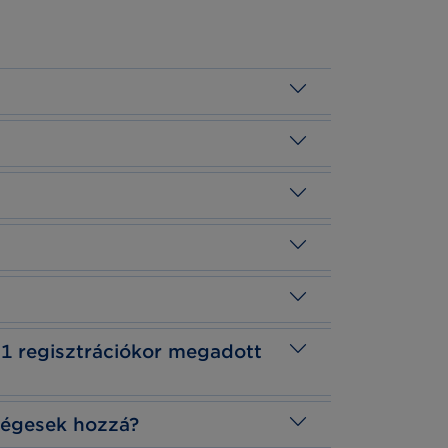
S1 regisztrációkor megadott
ségesek hozzá?