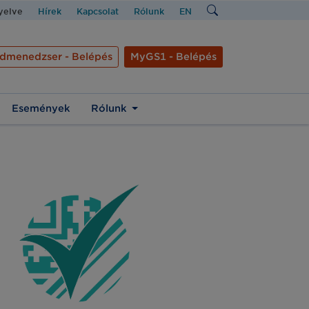
nyelve
Hírek
Kapcsolat
Rólunk
EN
dmenedzser - Belépés
MyGS1 - Belépés
Események
Rólunk