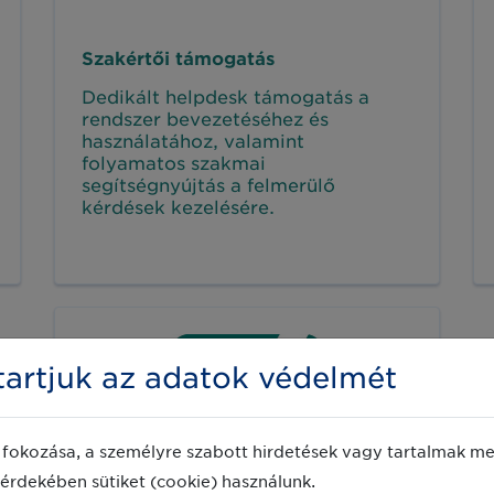
Szakértői támogatás
Dedikált helpdesk támogatás a
rendszer bevezetéséhez és
használatához, valamint
folyamatos szakmai
segítségnyújtás a felmerülő
kérdések kezelésére.
artjuk az adatok védelmét
fokozása, a személyre szabott hirdetések vagy tartalmak meg
érdekében sütiket (cookie) használunk.