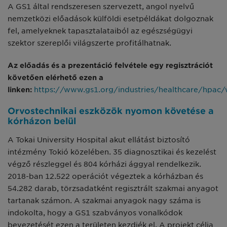
A GS1 által rendszeresen szervezett, angol nyelvű
nemzetközi előadások külföldi esetpéldákat dolgoznak
fel, amelyeknek tapasztalataiból az egészségügyi
szektor szereplői világszerte profitálhatnak.
Az előadás és a prezentáció felvétele egy regisztrációt
követően elérhető ezen a
linken:
https://www.gs1.org/industries/healthcare/hpac/
Orvostechnikai eszközök nyomon követése a
kórházon belül
A Tokai University Hospital akut ellátást biztosító
intézmény Tokió közelében. 35 diagnosztikai és kezelést
végző részleggel és 804 kórházi ággyal rendelkezik.
2018-ban 12.522 operációt végeztek a kórházban és
54.282 darab, törzsadatként regisztrált szakmai anyagot
tartanak számon. A szakmai anyagok nagy száma is
indokolta, hogy a GS1 szabványos vonalkódok
bevezetését ezen a területen kezdjék el. A projekt célja