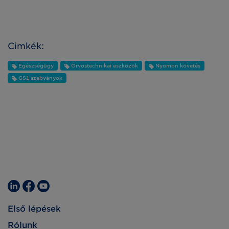
Cimkék:
Egészségügy
Orvostechnikai eszközök
Nyomon követés
GS1 szabványok
Első lépések
Rólunk