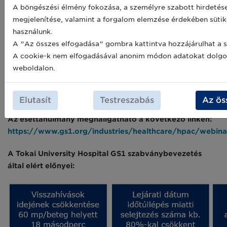
jövőben számos biztonsági szempontból problémás
A böngészési élmény fokozása, a személyre szabott hirdetés
esettel találkozhatnak a kórházak, ezért célszerű lenne
megjelenítése, valamint a forgalom elemzése érdekében sütik
kialakítani egy gyorsan és hatékonyan működő
használunk.
rendszert a visszahívások lebonyolítására.
A "Az összes elfogadása" gombra kattintva hozzájárulhat a s
A cookie-k nem elfogadásával anonim módon adatokat dolgoz
A Tokai University Hospital több tanulmányt is készített,
weboldalon.
amelyekkel demonstrálja a GS1 szabványos vonalkódok
előnyeit. A tanulmányok részletes bemutatásra kerültek
a webinárban.
Elutasít
Testreszabás
Az ös
Az esettanulmány meghallgatható a következő linken:
https://www.gs1.org/industries/healthcare/hpac/webina
A Tokai University Hospital GS1 szabványbevezetés
által elért előnyei: