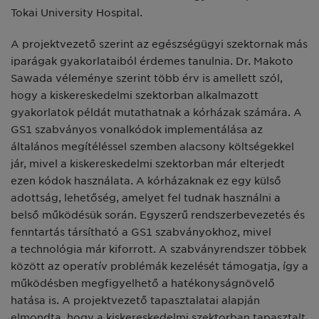
Tokai University Hospital.
A projektvezető szerint az egészségügyi szektornak más
iparágak gyakorlataiból érdemes tanulnia. Dr. Makoto
Sawada véleménye szerint több érv is amellett szól,
hogy a kiskereskedelmi szektorban alkalmazott
gyakorlatok példát mutathatnak a kórházak számára. A
GS1 szabványos vonalkódok implementálása az
általános megítéléssel szemben alacsony költségekkel
jár, mivel a kiskereskedelmi szektorban már elterjedt
ezen kódok használata. A kórházaknak ez egy külső
adottság, lehetőség, amelyet fel tudnak használni a
belső működésük során. Egyszerű rendszerbevezetés és
fenntartás társítható a GS1 szabványokhoz, mivel
a
technológia már kiforrott. A szabványrendszer többek
között az operatív problémák kezelését támogatja, így a
működésben megfigyelhető a hatékonyságnövelő
hatása is. A projektvezető tapasztalatai alapján
elmondta, hogy a kiskereskedelmi szektorban tapasztalt