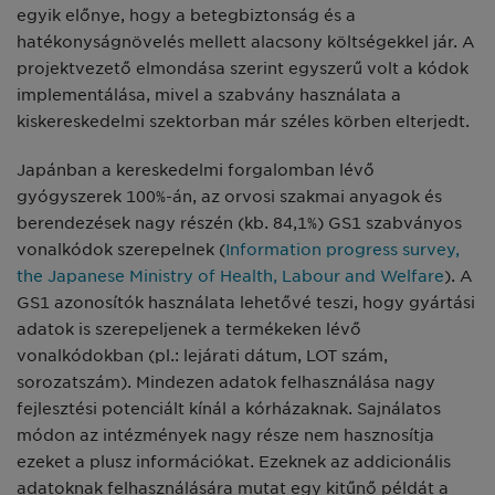
egyik előnye, hogy a betegbiztonság és a
hatékonyságnövelés mellett alacsony költségekkel jár. A
projektvezető elmondása szerint egyszerű volt a kódok
implementálása, mivel a szabvány használata a
kiskereskedelmi szektorban már széles körben elterjedt.
Japánban a kereskedelmi forgalomban lévő
gyógyszerek 100%-án, az orvosi szakmai anyagok és
berendezések nagy részén (kb. 84,1%) GS1 szabványos
vonalkódok szerepelnek (
Information progress survey,
the Japanese Ministry of Health, Labour and Welfare
).
A
GS1 azonosítók használata lehetővé teszi, hogy gyártási
adatok is szerepeljenek a termékeken lévő
vonalkódokban (pl.: lejárati dátum, LOT szám,
sorozatszám). Mindezen adatok felhasználása nagy
fejlesztési potenciált kínál a kórházaknak. Sajnálatos
módon az intézmények nagy része nem hasznosítja
ezeket a plusz információkat. Ezeknek az addicionális
adatoknak felhasználására mutat egy kitűnő példát a