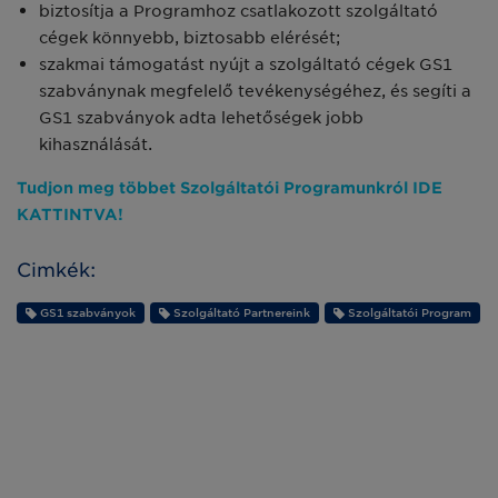
biztosítja a Programhoz csatlakozott szolgáltató
cégek könnyebb, biztosabb elérését;
szakmai támogatást nyújt a szolgáltató cégek GS1
szabványnak megfelelő tevékenységéhez, és segíti a
GS1 szabványok adta lehetőségek jobb
kihasználását.
Tudjon meg többet Szolgáltatói Programunkról IDE
KATTINTVA!
Cimkék:
GS1 szabványok
Szolgáltató Partnereink
Szolgáltatói Program