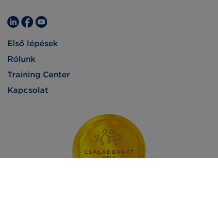
Első lépések
Rólunk
Training Center
Kapcsolat