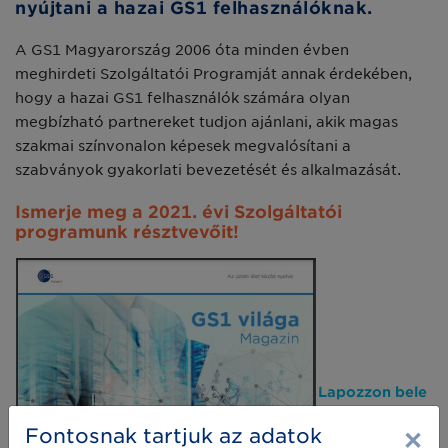
nyújtani a hazai GS1 felhasználóknak.
A GS1 Magyarország 2006 óta minden évben
meghirdeti Szolgáltatói Programját annak érdekében,
hogy a hazai GS1 felhasználók számára olyan
megbízható partnereket tudjon ajánlani, akik magas
szakmai színvonalon képesek megvalósítani a
szabványok gyakorlati bevezetését és alkalmazását.
Ismerje meg a 2021. évi Szolgáltatói
programunk résztvevőit!
Lapozzon bele
Szolgáltatói
×
Fontosnak tartjuk az adatok
magazinunkba