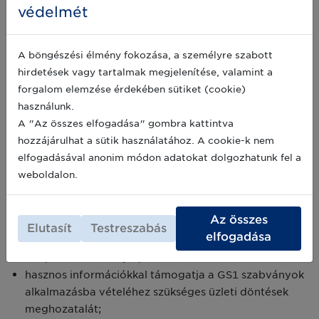
védelmét
IDE
KATTINTVA!
A böngészési élmény fokozása, a személyre szabott
hirdetések vagy tartalmak megjelenítése, valamint a
forgalom elemzése érdekében sütiket (cookie)
használunk.
A "Az összes elfogadása" gombra kattintva
hozzájárulhat a sütik használatához. A cookie-k nem
elfogadásával anonim módon adatokat dolgozhatunk fel a
A Szolgáltatói program céljai:
weboldalon.
összegyűjti azokat a szolgáltató cégeket, amelyek a
GS1 rendszer alkalmazásához szükséges
Az összes
megoldásokat, számítástechnikai eszközöket
Elutasít
Testreszabás
elfogadása
(hardver, szoftver), illetve rendszerek tervezését és
telepítését biztosítják;
hasznos információkkal támogatja a GS1 szabványok
alkalmazásba vételéhez szükséges üzleti döntések
meghozatalát;