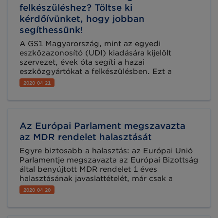
felkészüléshez? Töltse ki
kérdőívünket, hogy jobban
segíthessünk!
A GS1 Magyarország, mint az egyedi
eszközazonosító (UDI) kiadására kijelölt
szervezet, évek óta segíti a hazai
eszközgyártókat a felkészülésben. Ezt a
gyakorlatot ebben a vészhelyzettel terhelt
2020-04-21
időszakban is fenntartjuk, állunk az
érdeklődők, kötelezettek rendelkezésére.
Töltse ki kérdőívünket, hogy még jobban az
Ön igényeire tudjunk koncentrálni!
Az Európai Parlament megszavazta
az MDR rendelet halasztását
Egyre biztosabb a halasztás: az Európai Unió
Parlamentje megszavazta az Európai Bizottság
által benyújtott MDR rendelet 1 éves
halasztásának javaslattételét, már csak a
Tagállamoknak kell jóváhagyni a
2020-04-20
kezdeményezést.