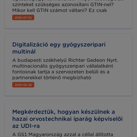
szinteket szükséges azonosítani GTIN-nel?
Mikor kell GTIN számot váltani? Ez csak
néhány olyan kérdés, amellyel nap mint nap
2020-07-01
találkozunk GS1 szakértőként és amelyek
megválaszolása érdekében a GS1 Healthcare
csoport 2020 júniusában frissítette az ún. GTIN
számkiadási szabályokat.
Digitalizáció egy gyógyszeripari
multinál
A budapesti székhelyű Richter Gedeon Nyrt.
multinacionális gyógyszeripari vállalatként
fontosnak tartja a szervezeten belüli és a
partnerekkel történő megbízható
információáramlást, épp úgy, mint az
2020-06-26
innovációk átgondolt, folyamatos bevezetését.
A hatékonyság növelésére irányuló törekvéseik
egyik lépcsőfokaként 2018-ban pályázatot
írtak ki a számlázásuk teljes körű
Megkérdeztük, hogyan készülnek a
automatizálására.
hazai orvostechnikai iparág képviselői
az UDI-ra
A GS1 Magyarország azzal a céllal állította