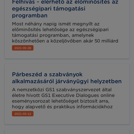
Felhívás - elérhető az előminősítés az
egészségipari támogatási
programban
Most néhány napig ismét megnyílt az
előminősítés lehetősége az egészségipari
támogatási programban, amelynek
köszönhetően a közeljövőben akár 50 milliárd
forint értékű fejlesztés valósulhat meg
2021-05-28
Magyarországon. Amennyiben érintett, ne
szalassza el a lehetőséget!
Párbeszéd a szabványok
alkalmazásáról járványügyi helyzetben
A nemzetközi GS1 szabványszervezet által
életre hívott GS1 Executive Dialogues online
eseménysorozat lehetőséget biztosít arra,
hogy alapvető és praktikus információkhoz
jusson a szabványbevezetés előnyeiről a
2021-05-12
pandémia idején. A harmadik online
párbeszéd időpontja: 2021. május 26. A
részvétel ingyenes, de regisztrációhoz kötött.