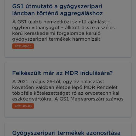
GS1 útmutató a gyógyszeripari
láncban történő aggregáláshoz
A GS1 újabb nemzetközi szintű ajánlást –
egyben vitaanyagot – állított össze a széles
körű kereskedelmi forgalomba kerülő
gyógyszeripari termékek harmonizált
azonosítási lehetőségeinek bemutatása
2021-05-11
céljából. Az egységes logika szerint történő
azonosításból a teljes gyógyszeripai ellátási
lánc profitálhat.
Felkészült már az MDR indulására?
A 2021. május 26-tól, egy év halasztást
követően valóban életbe lépő MDR Rendelet
többféle kötelezettséget ró az orvostechnikai
eszközgyártókra. A GS1 Magyarország számos
módon támogatja az érintetteket abban, hogy
2021-05-05
meg tudjanak felelni a Rendelet előírásainak,
többek között rendszeres online szakmai
találkozók keretében, első kézből nyújtunk
tájékoztatást a hazai vállalkozásoknak a
Gyógyszeripari termékek azonosítása
témában. Vegyen részt következő online