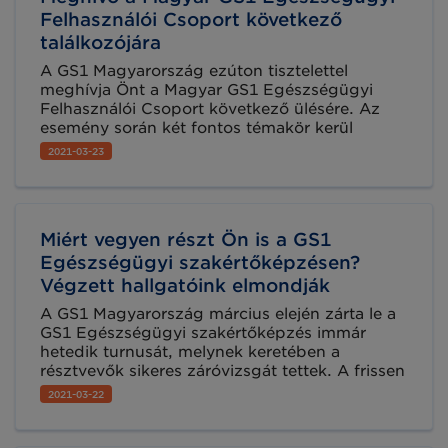
Felhasználói Csoport következő
találkozójára
A GS1 Magyarország ezúton tisztelettel
meghívja Önt a Magyar GS1 Egészségügyi
Felhasználói Csoport következő ülésére. Az
esemény során két fontos témakör kerül
ismertetésre és megvitatásra.
2021-03-23
Miért vegyen részt Ön is a GS1
Egészségügyi szakértőképzésen?
Végzett hallgatóink elmondják
A GS1 Magyarország március elején zárta le a
GS1 Egészségügyi szakértőképzés immár
hetedik turnusát, melynek keretében a
résztvevők sikeres záróvizsgát tettek. A frissen
végzett szakemberek jó néhány nyomós érvet
2021-03-22
neveztek meg, hogy miért is érdemes részt
venni ezen a képzésen. Olvassa el végzett
szakértőink 20 legfontosabb érvét!