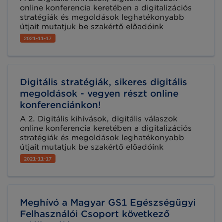
online konferencia keretében a digitalizációs
stratégiák és megoldások leghatékonyabb
útjait mutatjuk be szakértő előadóink
segítségével több iparágban, köztük az
2021-11-17
egészségügyben is.
Digitális stratégiák, sikeres digitális
megoldások - vegyen részt online
konferenciánkon!
A 2. Digitális kihívások, digitális válaszok
online konferencia keretében a digitalizációs
stratégiák és megoldások leghatékonyabb
útjait mutatjuk be szakértő előadóink
segítségével több iparágban, köztük az
2021-11-17
élelmiszeriparban és kereskedelemben, a
logisztikában, az építőiparban és az
egészségügyben.
Meghívó a Magyar GS1 Egészségügyi
Felhasználói Csoport következő