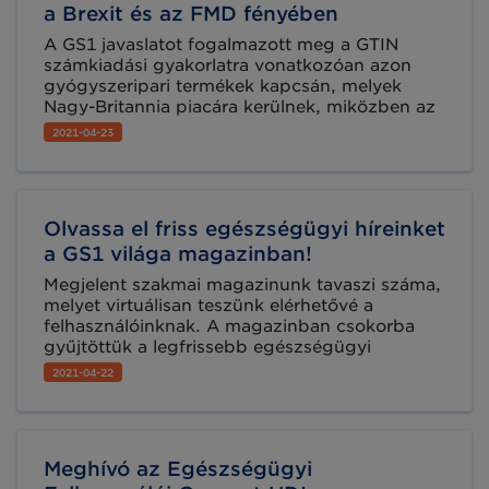
ülésünkön!
a Brexit és az FMD fényében
A GS1 javaslatot fogalmazott meg a GTIN
számkiadási gyakorlatra vonatkozóan azon
gyógyszeripari termékek kapcsán, melyek
Nagy-Britannia piacára kerülnek, miközben az
Európai Unió gyógyszerhamisítás elleni
2021-04-23
irányelve (FMD) révén is érintettek.
Olvassa el friss egészségügyi híreinket
a GS1 világa magazinban!
Megjelent szakmai magazinunk tavaszi száma,
melyet virtuálisan teszünk elérhetővé a
felhasználóinknak. A magazinban csokorba
gyűjtöttük a legfrissebb egészségügyi
vonatkozású híreinket is. Lapozzon bele most!
2021-04-22
Meghívó az Egészségügyi