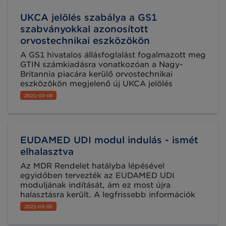
UKCA jelölés szabálya a GS1
szabványokkal azonosított
orvostechnikai eszközökön
A GS1 hivatalos állásfoglalást fogalmazott meg
GTIN számkiadásra vonatkozóan a Nagy-
Britannia piacára kerülő orvostechnikai
eszközökön megjelenő új UKCA jelölés
kapcsán.
2021-03-08
EUDAMED UDI modul indulás - ismét
elhalasztva
Az MDR Rendelet hatályba lépésével
egyidőben tervezték az EUDAMED UDI
moduljának indítását, ám ez most újra
halasztásra került. A legfrissebb információk
szerint 2021. május 26. helyett az UDI modul,
2021-03-05
illetve a tanúsítványok modul 2021.
szeptemberében élesedik.