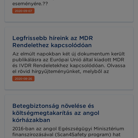
eseményére.??
2020-09-07
Legfrissebb híreink az MDR
Rendelethez kapcsolódóan
Az elmúlt napokban két új dokumentum került
publikálásra az Európai Unió által kiadott MDR
és IVDR Rendeletekhez kapcsolódóan. Olvassa
el rövid hírgyűjteményünket, melyből az
aktuális információkról tájékozódhat.
2020-08-26
Betegbiztonság növelése és
költségmegtakarítás az angol
kórházakban
2016-ban az angol Egészségügyi Minisztérium
finanszírozásával (Scan4Safety program) hat