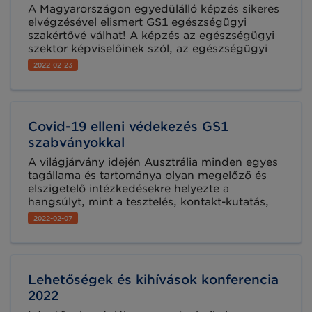
A Magyarországon egyedülálló képzés sikeres
elvégzésével elismert GS1 egészségügyi
szakértővé válhat! A képzés az egészségügyi
szektor képviselőinek szól, az egészségügyi
iparág bármely szegmensében tevékenykedő
2022-02-23
szakemberek nemzetközi kitekintéssel és
számos gyakorlati példa megismerésén
keresztül bővíthetik tudásukat a GS1 globális
szabványainak hatékonyságot és
Covid-19 elleni védekezés GS1
átláthatóságot biztosító megoldásairól.
szabványokkal
A világjárvány idején Ausztrália minden egyes
tagállama és tartománya olyan megelőző és
elszigetelő intézkedésekre helyezte a
hangsúlyt, mint a tesztelés, kontakt-kutatás,
továbbá a népességen belüli oltottsági arány
2022-02-07
javítása, hogy „az új norma” szerint - a Covid-
19-el együtt élhessenek.
Lehetőségek és kihívások konferencia
2022