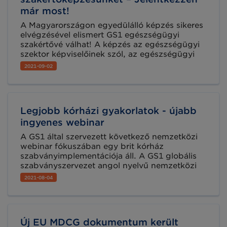
már most!
A Magyarországon egyedülálló képzés sikeres
elvégzésével elismert GS1 egészségügyi
szakértővé válhat! A képzés az egészségügyi
szektor képviselőinek szól, az egészségügyi
iparág bármely szegmensében tevékenykedő
2021-09-02
szakemberek nemzetközi kitekintéssel és
számos gyakorlati példa megismerésén
keresztül bővíthetik tudásukat a GS1 globális
szabványainak hatékonyságot és
Legjobb kórházi gyakorlatok - újabb
átláthatóságot biztosító megoldásairól.
ingyenes webinar
A GS1 által szervezett következő nemzetközi
webinar fókuszában egy brit kórház
szabványimplementációja áll. A GS1 globális
szabványszervezet angol nyelvű nemzetközi
előadásai olyan kórházi gyakorlatokat
2021-08-04
dolgoznak fel, amelyeknek a tapasztalataiból
az egészségügyi szektor szereplői világszerte
profitálhatnak, tanulhatnak.
Új EU MDCG dokumentum került