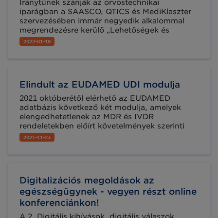
Iránytűnek szánják az orvostechnikai
iparágban a SAASCO, QTICS és MediKlaszter
szervezésében immár negyedik alkalommal
megrendezésre kerülő „Lehetőségek és
Kihívások 2022” konferenciát, melyre 2022.
2022-01-19
február 2-án, hibrid formában kerül sor. A
konferenciával egyidőben egy kiállítást is
rendeznek, ahol innovatív magyar
orvostechnikai eszközöket és szolgáltatásokat
Elindult az EUDAMED UDI modulja
ismerhetnek meg a résztvevők.
2021 októberétől elérhető az EUDAMED
adatbázis következő két modulja, amelyek
elengedhetetlenek az MDR és IVDR
rendeletekben előírt követelmények szerinti
eszköz regisztrációhoz, illetve a bejelentett
2021-11-23
szervezetek már feltölthetik az erre kialakított
modulba a szükséges tanúsítványokat.
Digitalizációs megoldások az
egészségügynek - vegyen részt online
konferenciánkon!
A 2. Digitális kihívások, digitális válaszok