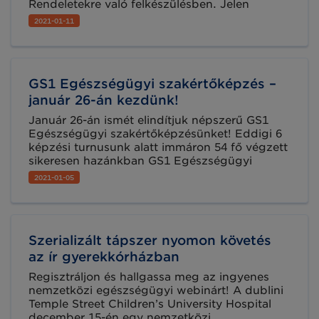
Rendeletekre való felkészülésben. Jelen
cikkünkben az Innovációs és Technológiai
2021-01-11
Minisztérium (ITM) felmérésére hívjuk fel a
figyelmet, melynek célja az MDR/IVDR
felkészüléssel kapcsolatos igények
feltérképezése, a vállalkozások hatékony
GS1 Egészségügyi szakértőképzés –
segítése érdekében.
január 26-án kezdünk!
Január 26-án ismét elindítjuk népszerű GS1
Egészségügyi szakértőképzésünket! Eddigi 6
képzési turnusunk alatt immáron 54 fő végzett
sikeresen hazánkban GS1 Egészségügyi
szakértőként. Ne maradjon le a következő
2021-01-05
lehetőségről, jelentkezzen még ma!
Szerializált tápszer nyomon követés
az ír gyerekkórházban
Regisztráljon és hallgassa meg az ingyenes
nemzetközi egészségügyi webinárt! A dublini
Temple Street Children’s University Hospital
december 15-én egy nemzetközi