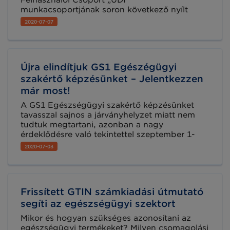
Felhasználói Csoport „UDI”
civileket és a magát az ipart is képviselik.
munkacsoportjának soron következő nyílt
ülésére.
2020-07-07
Újra elindítjuk GS1 Egészégügyi
szakértő képzésünket – Jelentkezzen
már most!
A GS1 Egészségügyi szakértő képzésünket
tavasszal sajnos a járványhelyzet miatt nem
tudtuk megtartani, azonban a nagy
érdeklődésre való tekintettel szeptember 1-
jétől ismét elindítjuk. A képzésre tervezetten
2020-07-03
személyes formában, a GS1 Magyarország
székhelyén kerül sor. Amennyiben a
koronavírus okozta járványhelyzet újra
felerősödne a képzést online formában fogjuk
Frissített GTIN számkiadási útmutató
megtartani.
segíti az egészségügyi szektort
Mikor és hogyan szükséges azonosítani az
egészségügyi termékeket? Milyen csomagolási