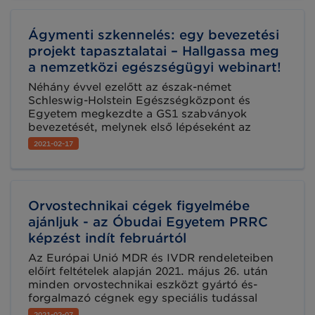
Ágymenti szkennelés: egy bevezetési
projekt tapasztalatai – Hallgassa meg
a nemzetközi egészségügyi webinart!
Néhány évvel ezelőtt az észak-német
Schleswig-Holstein Egészségközpont és
Egyetem megkezdte a GS1 szabványok
bevezetését, melynek első lépéseként az
ágymenti szkennelést vették alkalmazásba.
2021-02-17
Hallgassa meg az ingyenes webinart
tapasztalataikról és eredményeikről március
25-én!
Orvostechnikai cégek figyelmébe
ajánljuk - az Óbudai Egyetem PRRC
képzést indít februártól
Az Európai Unió MDR és IVDR rendeleteiben
előírt feltételek alapján 2021. május 26. után
minden orvostechnikai eszközt gyártó és-
forgalmazó cégnek egy speciális tudással
rendelkező, minőség és
2021-02-07