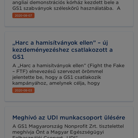
angliai demonstrációs kórház kezdett bele a
GS1 szabványok széleskörű használatába. A
gondozási ponton megvalósuló vonalkód-
2020-08-07
leolvasás következtében számos előnyt
realizáltak, többek között a betegbiztonság
növelése és a hatékonyság javítása emelendő
ki.
„Harc a hamisítványok ellen” – új
kezdeményezéshez csatlakozott a
GS1
A „Harc a hamisítványok ellen” (Fight the Fake
– FTF) elnevezésű szervezet örömmel
jelentette be, hogy a GS1 csatlakozik
kampányához, amelynek célja, hogy
megelőzze a hamisított gyógyszerek
2020-08-03
bekerülését az ellátási láncba. A GS1
szakértelmével és egészségügyi
szabványokkal kapcsolatos ismereteivel járul
hozzá a projekt sikeréhez. 2013-ban még 10
Meghívó az UDI munkacsoport ülésére
taggal jött létre a szervezet, ma már 43
partnert tudhat maga mögött, akik az
A GS1 Magyarország Nonprofit Zrt. tisztelettel
orvosokat, nővéreket, gyógyszerészeket,
meghívja Önt a Magyar Egészségügyi
pácienseket, gyártókat, nagykereskedőket,