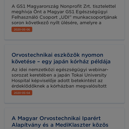
A GS1 Magyarország Nonprofit Zrt. tisztelettel
meghívja Önt a Magyar GS1 Egészségügyi
Felhasználó Csoport „UDI” munkacsoportjának
soron következő nyílt ülésére, amelyre a
GoToMeeting online platformon kerül sor 2020.
2020-05-06
május 19-én 10:00 óra kezdettel.
Orvostechnikai eszközök nyomon
követése – egy japán kórház példája
Az idei nemzetközi egészségügyi webinar-
sorozat keretében a japán Tokai University
Hospital képviselője adott betekintést az
érdeklődőknek a kórházban megvalósított
orvostechnikai eszközök nyomonkövetési
2020-05-04
projektjéről. Összefoglaltuk az előadást, de a
teljes webinar is bármikor újra meghallgatható
(részletek a cikkben).
A Magyar Orvostechnikai Iparért
Alapítvány és a MediKlaszter közös