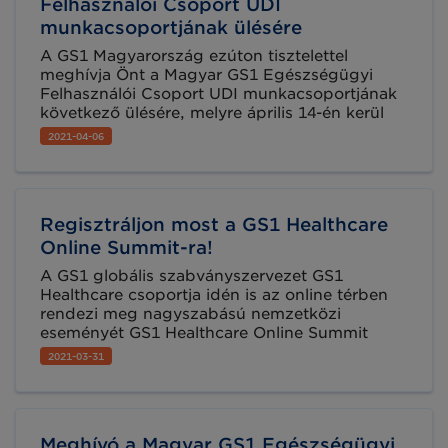
Felhasználói Csoport UDI
munkacsoportjának ülésére
A GS1 Magyarország ezúton tisztelettel
meghívja Önt a Magyar GS1 Egészségügyi
Felhasználói Csoport UDI munkacsoportjának
következő ülésére, melyre április 14-én kerül
sor, online platformon.
2021-04-06
Regisztráljon most a GS1 Healthcare
Online Summit-ra!
A GS1 globális szabványszervezet GS1
Healthcare csoportja idén is az online térben
rendezi meg nagyszabású nemzetközi
eseményét GS1 Healthcare Online Summit
néven, 2021. április 20-22. között. Az év egyik
2021-03-31
legnagyobb egészségügyi rendezvényén a
szektor jövőjéről egyeztetnek a szakemberek,
valamint számos sikeres szabványbevezetésről
és újdonságról számolnak be.
Meghívó a Magyar GS1 Egészségügyi