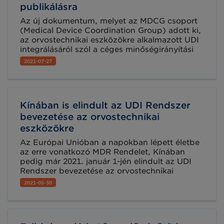
publikálásra
Az új dokumentum, melyet az MDCG csoport
(Medical Device Coordination Group) adott ki,
az orvostechnikai eszközökre alkalmazott UDI
integrálásáról szól a céges minőségirányítási
rendszerekben.
2021-07-27
Kínában is elindult az UDI Rendszer
bevezetése az orvostechnikai
eszközökre
Az Európai Unióban a napokban lépett életbe
az erre vonatkozó MDR Rendelet, Kínában
pedig már 2021. január 1-jén elindult az UDI
Rendszer bevezetése az orvostechnikai
eszközök kapcsán. Cikkünkben
2021-05-30
összegyűjtöttünk néhány fontos információt a
kínai előírásokról.