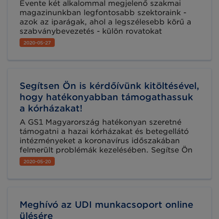
Évente két alkalommal megjelenő szakmai
magazinunkban legfontosabb szektoraink -
azok az iparágak, ahol a legszélesebb körű a
szabványbevezetés - külön rovatokat
találhatnak a nekik szóló hírekkel. Az egyik
2020-05-27
évtizedek óta kiemelt szektorunk, az
egészségügy képviselői számára most is, mint
mindig, több hasznos tartalmat állítottunk
össze.
Segítsen Ön is kérdőívünk kitöltésével,
hogy hatékonyabban támogathassuk
a kórházakat!
A GS1 Magyarország hatékonyan szeretné
támogatni a hazai kórházakat és betegellátó
intézményeket a koronavírus időszakában
felmerült problémák kezelésében. Segítse Ön
is munkánkat: ha ilyen intézményt képvisel,
2020-05-20
kérjük töltse ki kérdőívünket!
Meghívó az UDI munkacsoport online
ülésére