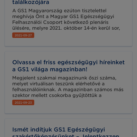
találkozójára
A GS1 Magyarország ezúton tisztelettel
meghívja Önt a Magyar GS1 Egészségügyi
Felhasználói Csoport következő plenáris
ülésére, melyre 2021. október 14-én kerül sor,
Microsoft Teams online platformon. Az
2021-09-27
esemény során két fontos témakör kerül
ismertetésre és megvitatásra.
Olvassa el friss egészségügyi híreinket
a GS1 világa magazinban!
Megjelent szakmai magazinunk őszi száma,
melyet virtuálisan teszünk elérhetővé a
felhasználóinknak. A magazinban számos más
szektor mellett csokorba gyűjtöttük a
legfrissebb egészségügyi vonatkozású
2021-09-23
híreinket is. Lapozzon bele a GS1 világába
most!
Ismét indítjuk GS1 Egészégügyi
szakértőképzésünket – Jelentkezzen