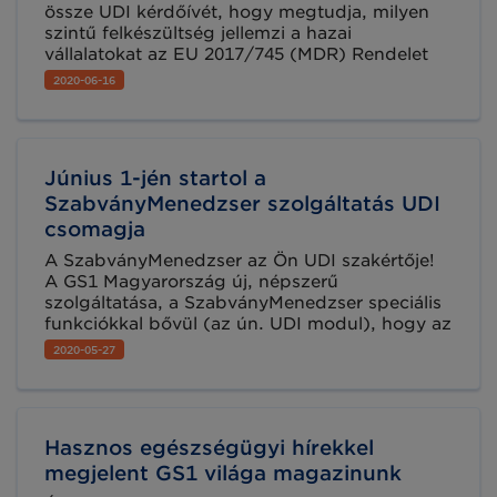
össze UDI kérdőívét, hogy megtudja, milyen
szintű felkészültség jellemzi a hazai
vállalatokat az EU 2017/745 (MDR) Rendelet
által megfogalmazott követelmények
2020-06-16
teljesítésében és milyen nehézségekkel
küzdenek a piac szereplői ebben a munkában.
Nem titkolt célunk, hogy a lehető
leghatékonyabban segítsük a vállalatokat,
Június 1-jén startol a
illetve közös platformot teremtsünk a
párbeszédre a piaci szereplők és a hatósági
SzabványMenedzser szolgáltatás UDI
képviselők között.
csomagja
A SzabványMenedzser az Ön UDI szakértője!
A GS1 Magyarország új, népszerű
szolgáltatása, a SzabványMenedzser speciális
funkciókkal bővül (az ún. UDI modul), hogy az
egészségügyi szektor képviselőinek is
2020-05-27
segítséget nyújtson az MDR és IVDR
rendeletekben megfogalmazott egyedi
előírásoknak történő megfeleléshez.
Hasznos egészségügyi hírekkel
megjelent GS1 világa magazinunk