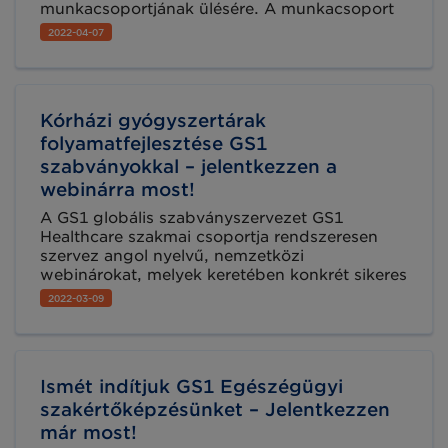
munkacsoportjának ülésére. A munkacsoport
célja az egységes cikktörzs alkalmazási
2022-04-07
területeinek összegyűjtése, a kórházi és
ágazati IT illesztési feladatok áttekintése,
szükség szerinti véleményezése, illetve az
egészségügyi ágazati struktúra és a cikktörzs
Kórházi gyógyszertárak
viszonyának és a benne rejlő lehetőségeinek
vizsgálata és minderről egy közös iparági
folyamatfejlesztése GS1
állásfoglalás kialakítása.
szabványokkal – jelentkezzen a
webinárra most!
A GS1 globális szabványszervezet GS1
Healthcare szakmai csoportja rendszeresen
szervez angol nyelvű, nemzetközi
webinárokat, melyek keretében konkrét sikeres
szabványbevezetési projektek kerülnek
2022-03-09
bemutatásra. A soron következő webinar
címe: Kórházi gyógyszertárak
folyamatfejlesztése GS1 szabványokkal.
Ismét indítjuk GS1 Egészégügyi
szakértőképzésünket – Jelentkezzen
már most!