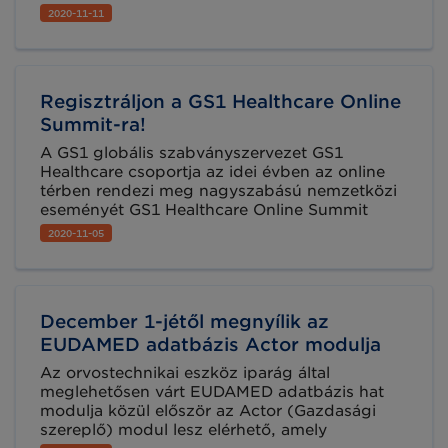
találkozó témája: az MDR/IVDR rendeletek
2020-11-11
alkalmazásáttámogató szakmai szervezetek
bemutatkozása és szakmai egyeztető fóruma.
Regisztráljon a GS1 Healthcare Online
Summit-ra!
A GS1 globális szabványszervezet GS1
Healthcare csoportja az idei évben az online
térben rendezi meg nagyszabású nemzetközi
eseményét GS1 Healthcare Online Summit
néven, 2020. november 17-19. között. Az év
2020-11-05
egyik legnagyobb egészségügyi
rendezvényén a szektor jövőjéről egyeztetnek
a szakemberek, valamint számos sikeres
szabványbevezetésről és újdonságról
December 1-jétől megnyílik az
számolnak be.
EUDAMED adatbázis Actor modulja
Az orvostechnikai eszköz iparág által
meglehetősen várt EUDAMED adatbázis hat
modulja közül először az Actor (Gazdasági
szereplő) modul lesz elérhető, amely