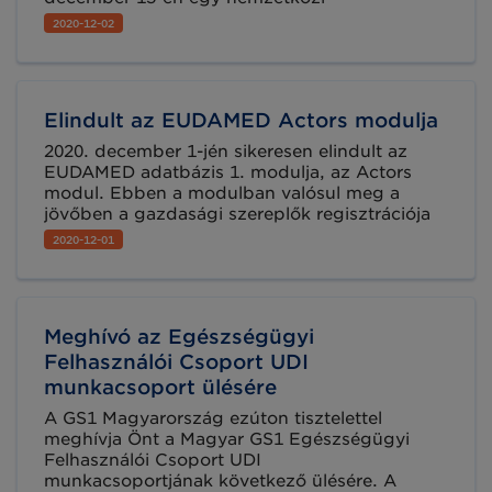
egészségügyi webinár keretében mutatja be a
2020-12-02
szerializált tápszer nyomonkövetési
megoldását, amely elnyerte a GS1 Healthcare
csoport „Provider Implementation Best Case
Study Award” díjat.
Elindult az EUDAMED Actors modulja
2020. december 1-jén sikeresen elindult az
EUDAMED adatbázis 1. modulja, az Actors
modul. Ebben a modulban valósul meg a
jövőben a gazdasági szereplők regisztrációja
és nyilvántartása. Az orvostechnikai eszközök
2020-12-01
európai szabályozását előíró MDR Rendelet
alkalmazásba vételéig kevesebb már kevesebb
mint 6 hónap áll rendelkezésére az érintett
vállalkozásoknak.
Meghívó az Egészségügyi
Felhasználói Csoport UDI
munkacsoport ülésére
A GS1 Magyarország ezúton tisztelettel
meghívja Önt a Magyar GS1 Egészségügyi
Felhasználói Csoport UDI
munkacsoportjának következő ülésére. A