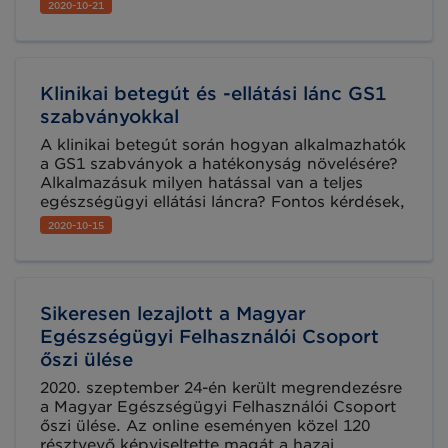
december 1-jétől lesz aktív a tagállamok és a
2020-10-21
gazdasági szereplők számára. Az adatbázis
ezen modulja a gazdasági szereplők
regisztrációjára szolgál, amelyet az MDR,
illetve az IVDR rendeletek írnak elő.
Klinikai betegút és -ellátási lánc GS1
szabványokkal
A klinikai betegút során hogyan alkalmazhatók
a GS1 szabványok a hatékonyság növelésére?
Alkalmazásuk milyen hatással van a teljes
egészségügyi ellátási láncra? Fontos kérdések,
melyekre cikkünk választ kínál.
2020-10-15
Sikeresen lezajlott a Magyar
Egészségügyi Felhasználói Csoport
őszi ülése
2020. szeptember 24-én került megrendezésre
a Magyar Egészségügyi Felhasználói Csoport
őszi ülése. Az online eseményen közel 120
résztvevő képviseltette magát a hazai