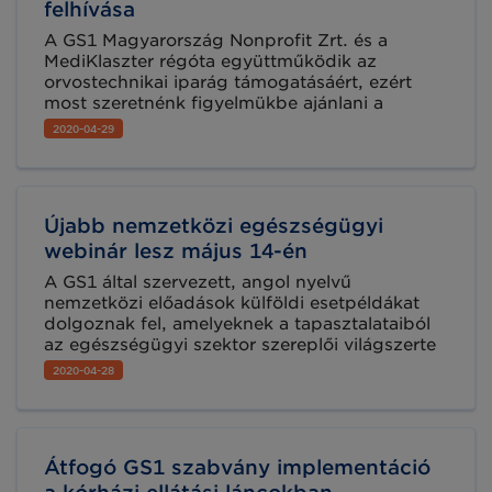
felhívása
A GS1 Magyarország Nonprofit Zrt. és a
MediKlaszter régóta együttműködik az
orvostechnikai iparág támogatásáért, ezért
most szeretnénk figyelmükbe ajánlani a
MediKlaszter közleményét arról, hogy a
2020-04-29
Magyar Orvostechnikai Iparért Alapítvány
gyűjtést indított az orvostechnikai iparágat is
érintő koronavírus elleni védekezés céljából.
Újabb nemzetközi egészségügyi
webinár lesz május 14-én
A GS1 által szervezett, angol nyelvű
nemzetközi előadások külföldi esetpéldákat
dolgoznak fel, amelyeknek a tapasztalataiból
az egészségügyi szektor szereplői világszerte
profitálhatnak, tanulhatnak. A soron következő
2020-04-28
webinar időpontja 2020. május 14., címe: GS1
szabványok az információk, a termékek és a
személyek összekapcsolására.
Átfogó GS1 szabvány implementáció