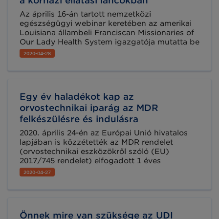
a kórházi ellátási láncokban
Az április 16-án tartott nemzetközi
egészségügyi webinar keretében az amerikai
Louisiana állambeli Franciscan Missionaries of
Our Lady Health System igazgatója mutatta be
a térségbeli kórházakban megvalósított GS1
2020-04-28
szabvány implementáció folyamatát az
átjárható ellátási lánc érdekében, megosztva
tapasztalatait az érdeklődőkkel. A cikkünk
összefoglalja az elhangzottakat, de a teljes
Egy év haladékot kap az
webinár utólag is elérhető.
orvostechnikai iparág az MDR
felkészülésre és indulásra
2020. április 24-én az Európai Unió hivatalos
lapjában is közzétették az MDR rendelet
(orvostechnikai eszközökről szóló (EU)
2017/745 rendelet) elfogadott 1 éves
halasztásáról szóló döntést.
2020-04-27
Önnek mire van szüksége az UDI