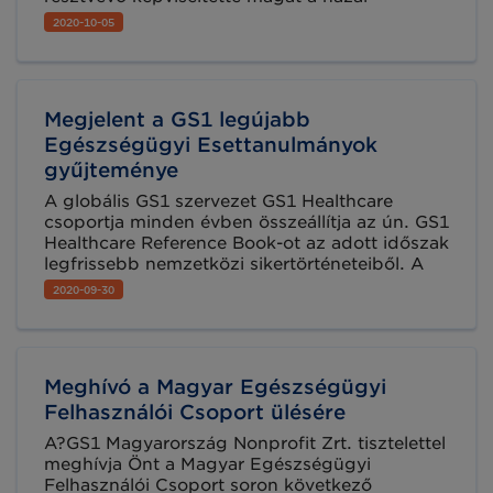
egészségügyi szektorból, beleértve a hatósági,
2020-10-05
ipari és egészségügyi intézményi szereplőket.
Megjelent a GS1 legújabb
Egészségügyi Esettanulmányok
gyűjteménye
A globális GS1 szervezet GS1 Healthcare
csoportja minden évben összeállítja az ún. GS1
Healthcare Reference Book-ot az adott időszak
legfrissebb nemzetközi sikertörténeteiből. A
Reference Book-ba meghívást kapnak a GS1
2020-09-30
szabványokat eredményesen bevezető
intézmények a világ minden tájáról.
Meghívó a Magyar Egészségügyi
Felhasználói Csoport ülésére
A?GS1 Magyarország Nonprofit Zrt. tisztelettel
meghívja Önt a Magyar Egészségügyi
Felhasználói Csoport soron következő