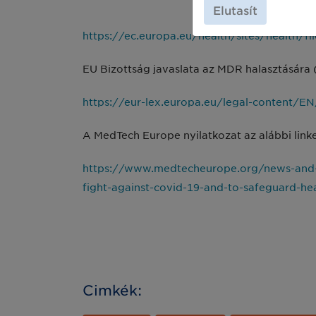
Elutasít
https://ec.europa.eu/health/sites/health
EU Bizottság javaslata az MDR halasztására (
https://eur-lex.europa.eu/legal-content/
A MedTech Europe nyilatkozat az alábbi linke
https://www.medtecheurope.org/news-and-ev
fight-against-covid-19-and-to-safeguard-he
Cimkék: