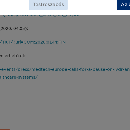
EU Bizottság bejelentése:
Testreszabás
Az 
/files/docs/20200325_news_md_en.pdf
2020. 04.03):
EN/TXT/?uri=COM:2020:0144:FIN
n érhető el:
ents/press/medtech-europe-calls-for-a-pause-on-ivdr-and-
althcare-systems/