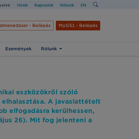
nyelve
Hírek
Kapcsolat
Rólunk
EN
dmenedzser - Belépés
MyGS1 - Belépés
Események
Rólunk
ikai eszközökről szóló
lhalasztása. A javaslattételt
őbb elfogadásra kerülhessen,
us 26). Mit fog jelenteni a