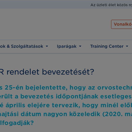
Az üzleti élet közös 
Vonalkó
ok & Szolgáltatások
Iparágak
Training Center
R rendelet bevezetését?
s 25-én bejelentette, hogy az orvostechn
ült a bevezetés időpontjának esetleges e
é április elejére tervezik, hogy minél el
ajtási dátum nagyon közeledik (2020. máj
elfogadják?