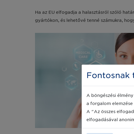
Ha az EU elfogadja a halasztásról szóló hatá
gyártókon, és lehetővé tenné számukra, hogy
Fontosnak t
A böngészési élmény 
a forgalom elemzése 
A "Az összes elfogad
elfogadásával anoni