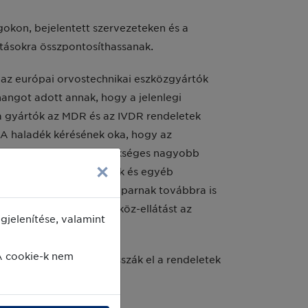
gokon, bejelentett szervezeteken és a
itásokra összpontosíthassanak.
az európai orvostechnikai eszközgyártók
hangot adott annak, hogy a jelenlegi
a gyártók az MDR és az IVDR rendeletek
A haladék kérésének oka, hogy az
járvány leküzdéséhez szükséges nagyobb
×
relések, légzőkészülékek és egyéb
entrál. Mindemellett az iparnak továbbra is
ntes orvostechnikai eszköz-ellátást az
jelenítése, valamint
A cookie-k nem
téshozókat, hogy halasszák el a rendeletek