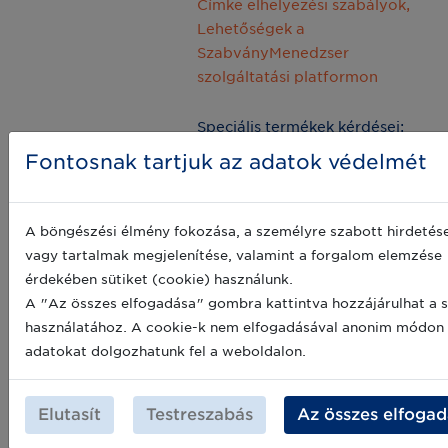
Címke elhelyezési szabályok,
Lehetőségek a
SzabványMenedzser
szolgáltatási platformon
Speciális termékek kérdései:
Fontosnak tartjuk az adatok védelmét
2020.01.16.
14:00-16:00
konfigurációs termékek,
A böngészési élmény fokozása, a személyre szabott hirdetés
eszközkészlet,
vagy tartalmak megjelenítése, valamint a forgalom elemzése
eszközrendszer,
érdekében sütiket (cookie) használunk.
szoftver
A "Az összes elfogadása" gombra kattintva hozzájárulhat a s
használatához. A cookie-k nem elfogadásával anonim módon
Eszköz regisztráció,
adatokat dolgozhatunk fel a weboldalon.
UDI adatbázis: Alapvető
2020.01.30.
UDI-DI adatok, UDI-DI
14:00-16:00
Elutasít
Testreszabás
Az összes elfoga
adatok,
GDSN - Lehetőségek a