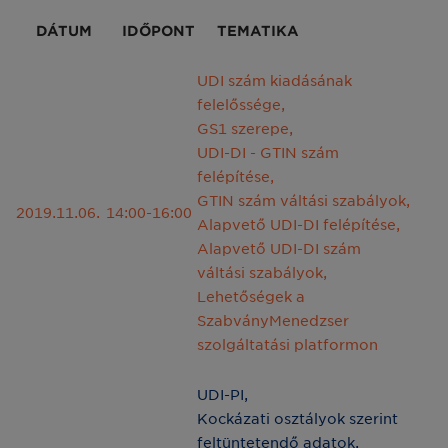
DÁTUM
IDŐPONT
TEMATIKA
UDI szám kiadásának
felelőssége,
GS1 szerepe,
UDI-DI - GTIN szám
felépítése,
GTIN szám váltási szabályok,
2019.11.06.
14:00-16:00
Alapvető UDI-DI felépítése,
Alapvető UDI-DI szám
váltási szabályok,
Lehetőségek a
SzabványMenedzser
szolgáltatási platformon
UDI-PI,
Kockázati osztályok szerint
feltüntetendő adatok,