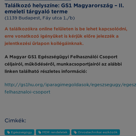
Találkozó helyszíne: GS1 Magyarország – II.
emeleti tárgyaló terme
(1139 Budapest, Fáy utca 1./b)
A találkozókra online felületen is be lehet kapcsolódni,
erre vonatkozó igényüket is kérjük előre jelezzék a
jelentkezési űrlapon kollégáinknak.
A Magyar GS1 Egészségügyi Felhasználói Csoport
céljairól, működéséről, munkacsoportjairól az alábbi
linken található részletes információ:
http://gs1hu.org/iparagimegoldasok/egeszsegugy/egesz
felhasznaloi-csoport
Cimkék:
Egészségügy
MDR rendeletek
Orvostechnikai eszközök