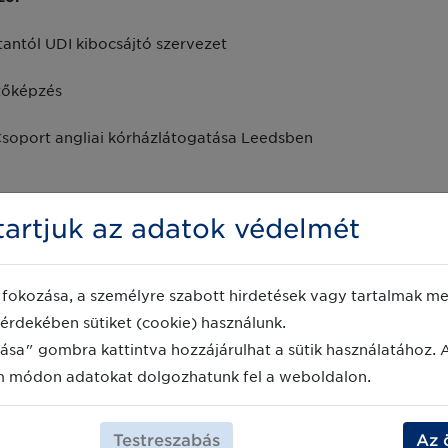
tantól UDI kibocsájtó szervezet
tőképzés
soport angliai kórházlátogatása Leedsben
artjuk az adatok védelmét
atható:
fokozása, a személyre szabott hirdetések vagy tartalmak meg
érdekében sütiket (cookie) használunk.
ása" gombra kattintva hozzájárulhat a sütik használatához. 
m módon adatokat dolgozhatunk fel a weboldalon.
Testreszabás
Az 