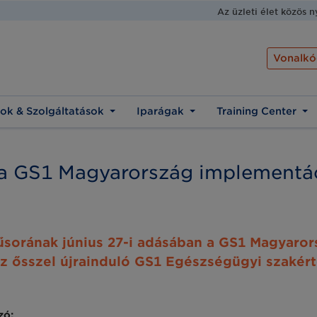
Az üzleti élet közös 
Vonalkó
ok & Szolgáltatások
Iparágak
Training Center
l, a GS1 Magyarország implementá
orának június 27-i adásában a GS1 Magyaror
z ősszel újrainduló GS1 Egészségügyi szakért
zó: