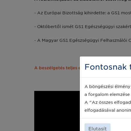
- Az Európai Bizottság kihirdette: a GS1 mos
- Októbertől ismét GS1 Egészségügyi szakér
- A Magyar GS1 Egészségügyi Felhasználói C
Fontosnak t
A beszélgetés teljes egészében itt meghallg
A böngészési élmény 
a forgalom elemzése 
A "Az összes elfogad
elfogadásával anoni
Elutasít