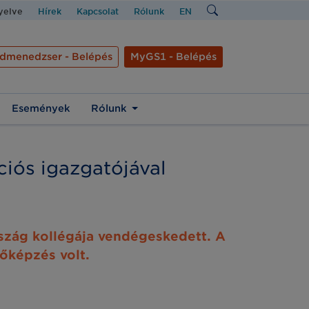
nyelve
Hírek
Kapcsolat
Rólunk
EN
dmenedzser - Belépés
MyGS1 - Belépés
Események
Rólunk
ciós igazgatójával
szág kollégája vendégeskedett. A
őképzés volt.