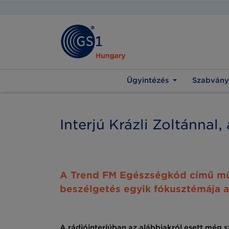
Ügyintézés
Szabvány
Interjú Krázli Zoltánna
A Trend FM Egészségkód című műs
beszélgetés egyik fókusztémája a
A rádióinterjúban az alábbiakról esett még s