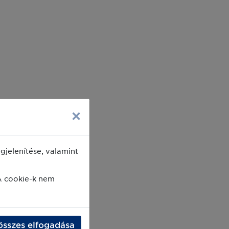
×
jelenítése, valamint
A cookie-k nem
összes elfogadása