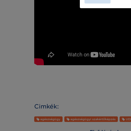
Cimkék:
egészségügy
egészségügyi szakértőképzés
UD