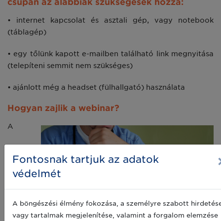
csupán az alábbiak szükségesek hozzá:
• internet kapcsolat és asztali gép, vagy notebook
(táblagép)
• egy tőlünk kapott e-mailben található link megnyitása
(telepíteni semmit nem szükséges)
• ajánlott még a headset (fülhallgató) használata
Hogyan zajlik a webinar?
A
Fontosnak tartjuk az adatok
védelmét
A böngészési élmény fokozása, a személyre szabott hirdetés
vagy tartalmak megjelenítése, valamint a forgalom elemzése