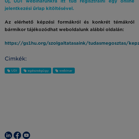
Új, UDI webinarunkra itt tud regisztrálni egy online
jelentkezési űrlap kitöltésével.
Az elérhető képzési formákról és konkrét témákról
bármikor tájékozódhat weboldalunk alábbi oldalán:
https://gs1hu.org/szolgaltatasaink/tudasmegosztas/kep
Cimkék:
UDI
egészségügy
webinar