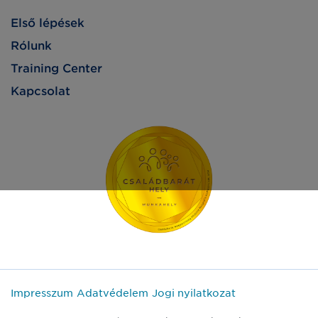
Első lépések
Rólunk
Training Center
Kapcsolat
Impresszum
Adatvédelem
Jogi nyilatkozat