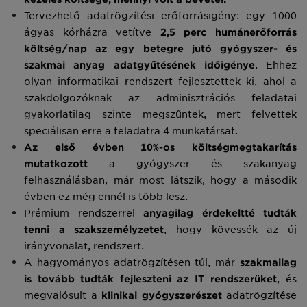
Tervezhető adatrögzítési erőforrásigény: egy 1000
ágyas kórházra vetítve
2,5 perc humánerőforrás
költség/nap az egy betegre jutó gyógyszer- és
szakmai anyag adatgyűtésének időigénye
. Ehhez
olyan informatikai rendszert fejlesztettek ki, ahol a
szakdolgozóknak az adminisztrációs feladatai
gyakorlatilag szinte megszűntek, mert felvettek
speciálisan erre a feladatra 4 munkatársat.
Az első évben 10%-os költségmegtakarítás
mutatkozott
a gyógyszer és szakanyag
felhasználásban, már most látszik, hogy a második
évben ez még ennél is több lesz.
Prémium rendszerrel
anyagilag érdekeltté tudták
tenni a szakszemélyzetet
, hogy kövessék az új
irányvonalat, rendszert.
A hagyományos adatrögzítésen túl, már
szakmailag
is tovább tudták fejleszteni az IT rendszerüket
, és
megvalósult a
klinikai gyógyszerészet
adatrögzítése