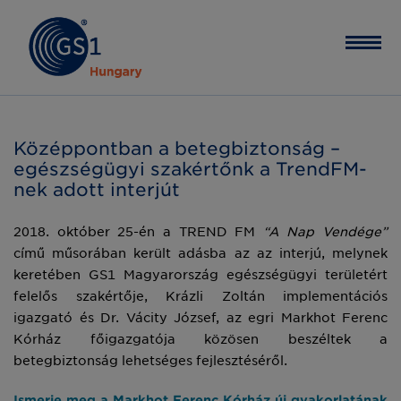
Középpontban a betegbiztonság –
egészségügyi szakértőnk a TrendFM-
nek adott interjút
2018. október 25-én a TREND FM
“A Nap Vendége”
című műsorában került adásba az az interjú, melynek
keretében GS1 Magyarország egészségügyi területért
felelős szakértője, Krázli Zoltán implementációs
igazgató és Dr. Vácity József, az egri Markhot Ferenc
Kórház főigazgatója közösen beszéltek a
betegbiztonság lehetséges fejlesztéséről.
Ismerje meg a Markhot Ferenc Kórház új gyakorlatának