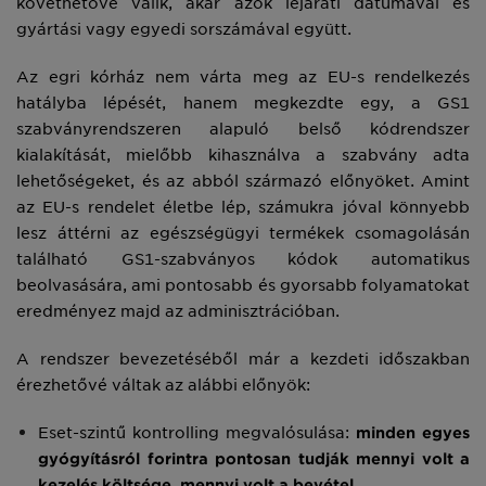
követhetővé válik, akár azok lejárati dátumával és
gyártási vagy egyedi sorszámával együtt.
Az egri kórház nem várta meg az EU-s rendelkezés
hatályba lépését, hanem megkezdte egy, a GS1
szabványrendszeren alapuló belső kódrendszer
kialakítását, mielőbb kihasználva a szabvány adta
lehetőségeket, és az abból származó előnyöket. Amint
az EU-s rendelet életbe lép, számukra jóval könnyebb
lesz áttérni az egészségügyi termékek csomagolásán
található GS1-szabványos kódok automatikus
beolvasására, ami pontosabb és gyorsabb folyamatokat
eredményez majd az adminisztrációban.
A rendszer bevezetéséből már a kezdeti időszakban
érezhetővé váltak az alábbi előnyök:
Eset-szintű kontrolling megvalósulása:
minden egyes
gyógyításról forintra pontosan tudják mennyi volt a
kezelés költsége, mennyi volt a bevétel.