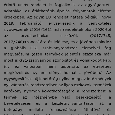
érintő uniós rendelet is foglalkozik az egységesített
adatokkal az átláthatóbb ápolási folyamatok elérése
érdekében. Az egyik EU rendelet hatása például, hogy
2019. februárjától egységesedik a vényköteles
gyógyszerek (2016/161), más rendeletek okán 2020-tól
az orvostechnikai eszközök (2017/745,
2017/746)azonosítása és jelölése, és a jövőben mindez
a globális GS1 szabványrendszer elemeivel fog
megvalósulni (ezen termékek jelentős százaléka már
most is GS1-szabványos azonosítót és vonalkódot kap,
így ez valójában nem újdonság, az egységes
megközelítés az, ami előnyt hozhat a jövőben.). Az
egységesítéssel új lehetőség nyílna meg az intézmények
nyilvántartási rendszereiben az ilyen eszközök, termékek
hatékony nyomon követhetőségére a rendszerben: a
termék az intézménybe való beérkezésétől, a
bevételezésen és a készletnyilvántartáson át, a
betegágy melletti felhasználásig láthatóvá és