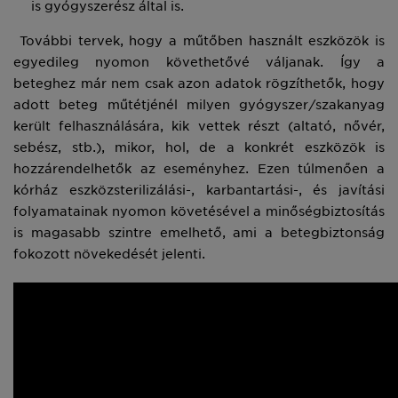
is gyógyszerész által is.
További tervek, hogy a műtőben használt eszközök is
egyedileg nyomon követhetővé váljanak. Így a
beteghez már nem csak azon adatok rögzíthetők, hogy
adott beteg műtétjénél milyen gyógyszer/szakanyag
került felhasználására, kik vettek részt (altató, nővér,
sebész, stb.), mikor, hol, de a konkrét eszközök is
hozzárendelhetők az eseményhez. Ezen túlmenően a
kórház eszközsterilizálási-, karbantartási-, és javítási
folyamatainak nyomon követésével a minőségbiztosítás
is magasabb szintre emelhető, ami a betegbiztonság
fokozott növekedését jelenti.