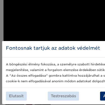
Fontosnak tartjuk az adatok védelmét
A böngészési élmény fokozása, a személyre szabott hirdetés
megjelenítése, valamint a forgalom elemzése érdekében sütik
A "Az összes elfogadása" gombra kattintva hozzájárulhat a s
Dr. Vácity József, az egri
cookie-k nem elfogadásával anonim módon adatokat dolgozha
Markhot Ferenc Kórház
főigazgatója
Elutasít
Testreszabás