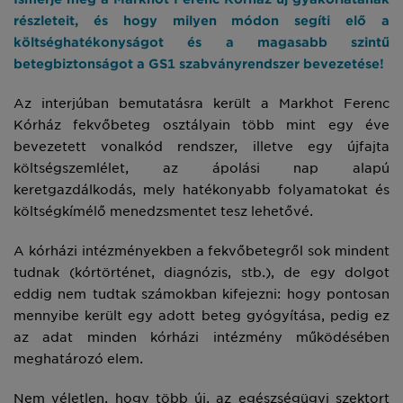
részleteit, és hogy milyen módon segíti elő a
költséghatékonyságot és a magasabb szintű
betegbiztonságot a GS1 szabványrendszer bevezetése!
Az interjúban bemutatásra került a Markhot Ferenc
Kórház fekvőbeteg osztályain több mint egy éve
bevezetett vonalkód rendszer, illetve egy újfajta
költségszemlélet, az ápolási nap alapú
keretgazdálkodás, mely hatékonyabb folyamatokat és
költségkímélő menedzsmentet tesz lehetővé.
A kórházi intézményekben a fekvőbetegről sok mindent
tudnak (kórtörténet, diagnózis, stb.), de egy dolgot
eddig nem tudtak számokban kifejezni: hogy pontosan
mennyibe került egy adott beteg gyógyítása, pedig ez
az adat minden kórházi intézmény működésében
meghatározó elem.
Nem véletlen, hogy több új, az egészségügyi szektort