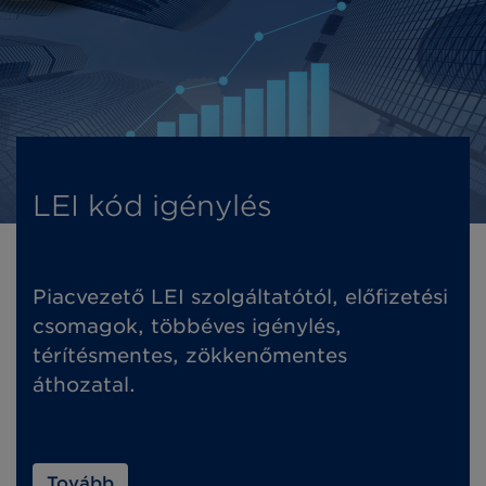
LEI kód igénylés
Piacvezető LEI szolgáltatótól, előfizetési
csomagok, többéves igénylés,
térítésmentes, zökkenőmentes
áthozatal.
Tovább