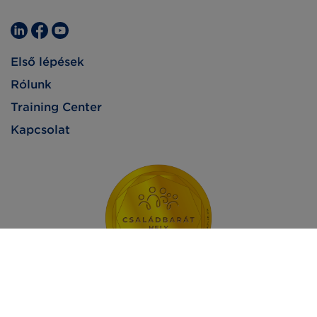
Első lépések
Rólunk
Training Center
Kapcsolat