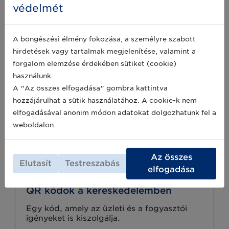
kereskedelemben. Lejárati dátum, tételszám,
védelmét
származási hely és fogyasztói tartalmak: mindez
elfér egyetlen kódban, amelyet a pénztár és a
A böngészési élmény fokozása, a személyre szabott
vásárló telefonja egyaránt beolvas.
hirdetések vagy tartalmak megjelenítése, valamint a
forgalom elemzése érdekében sütiket (cookie)
használunk.
A "Az összes elfogadása" gombra kattintva
hozzájárulhat a sütik használatához. A cookie-k nem
elfogadásával anonim módon adatokat dolgozhatunk fel a
weboldalon.
Az összes
Elutasít
Testreszabás
elfogadása
QR kódok a kereskedelemben
Egy kód, amely az üzleti és a fogyasztói
igényeket is kiszolgálja.