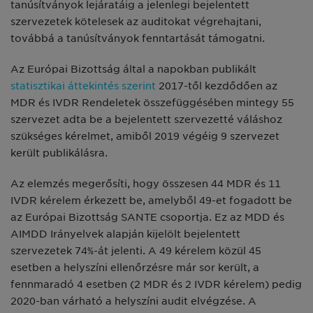
tanúsítványok lejáratáig a jelenlegi bejelentett
szervezetek kötelesek az auditokat végrehajtani,
továbbá a tanúsítványok fenntartását támogatni.
Az Európai Bizottság által a napokban publikált
statisztikai áttekintés szerint
2017-től kezdődően az
MDR és IVDR Rendeletek összefüggésében mintegy 55
szervezet adta be a bejelentett szervezetté váláshoz
szükséges kérelmet, amiből 2019 végéig 9 szervezet
került publikálásra.
Az elemzés megerősíti, hogy összesen 44 MDR és 11
IVDR kérelem érkezett be, amelyből 49-et fogadott be
az Európai Bizottság SANTE csoportja. Ez az MDD és
AIMDD Irányelvek alapján kijelölt bejelentett
szervezetek 74%-át jelenti. A 49 kérelem közül 45
esetben a helyszíni ellenőrzésre már sor került, a
fennmaradó 4 esetben (2 MDR és 2 IVDR kérelem) pedig
2020-ban várható a helyszíni audit elvégzése. A