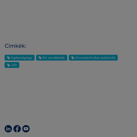
Cimkék:
Egészségügy
EU rendeletek
Orvostechnikai eszközök
UDI