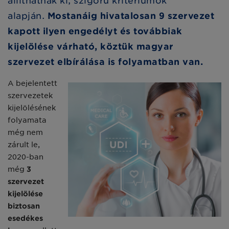
állíthatnak ki, szigorú kritériumok
alapján.
Mostanáig hivatalosan 9 szervezet
kapott ilyen engedélyt és továbbiak
kijelölése várható, köztük magyar
szervezet elbírálása is folyamatban van.
A bejelentett
szervezetek
kijelölésének
folyamata
még nem
zárult le,
2020-ban
még
3
szervezet
kijelölése
biztosan
esedékes