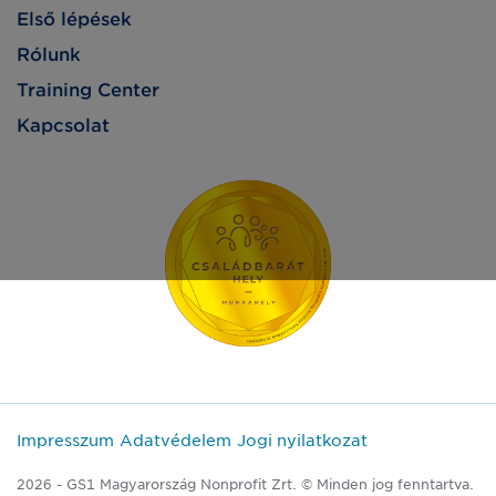
Első lépések
Rólunk
Training Center
Kapcsolat
Impresszum
Adatvédelem
Jogi nyilatkozat
2026 - GS1 Magyarország Nonprofit Zrt. © Minden jog fenntartva.