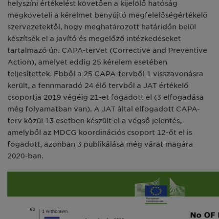
helyszíni értékelést követően a kijelölő hatóság
megköveteli a kérelmet benyújtó megfelelőségértékelő
szervezetektől, hogy meghatározott határidőn belül
készítsék el a javító és megelőző intézkedéseket
tartalmazó ún. CAPA-tervet (Corrective and Preventive
Action), amelyet eddig 25 kérelem esetében
teljesítettek. Ebből a 25 CAPA-tervből 1 visszavonásra
került, a fennmaradó 24 élő tervből a JAT értékelő
csoportja 2019 végéig 21-et fogadott el (3 elfogadása
még folyamatban van). A JAT által elfogadott CAPA-
terv közül 13 esetben készült el a végső jelentés,
amelyből az MDCG koordinációs csoport 12-őt el is
fogadott, azonban 3 publikálása még várat magára
2020-ban.