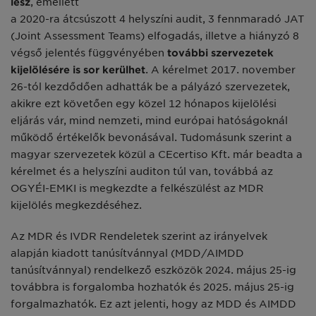
lesz
, emellett
a 2020-ra átcsúszott 4 helyszíni audit, 3 fennmaradó JAT
(Joint Assessment Teams) elfogadás, illetve a hiányzó 8
végső jelentés függvényében
további szervezetek
kijelölésére is sor kerülhet
. A kérelmet 2017. november
26-tól kezdődően adhatták be a pályázó szervezetek,
akikre ezt követően egy közel 12 hónapos kijelölési
eljárás vár, mind nemzeti, mind európai hatóságoknál
működő értékelők bevonásával. Tudomásunk szerint a
magyar szervezetek közül a CEcertiso Kft. már beadta a
kérelmet és a helyszíni auditon túl van, továbbá az
OGYÉI-EMKI is megkezdte a felkészülést az MDR
kijelölés megkezdéséhez.
Az MDR és IVDR Rendeletek szerint az irányelvek
alapján kiadott tanúsítvánnyal (MDD/AIMDD
tanúsítvánnyal) rendelkező eszközök 2024. május 25-ig
továbbra is forgalomba hozhatók és 2025. május 25-ig
forgalmazhatók. Ez azt jelenti, hogy az MDD és AIMDD