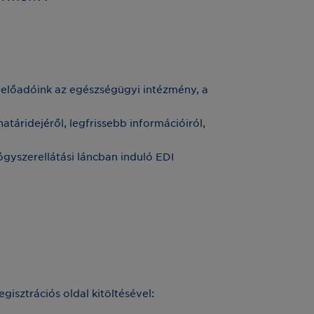
k előadóink az egészségügyi intézmény, a
táridejéről, legfrissebb információiról,
ógyszerellátási láncban induló EDI
gisztrációs oldal kitöltésével: