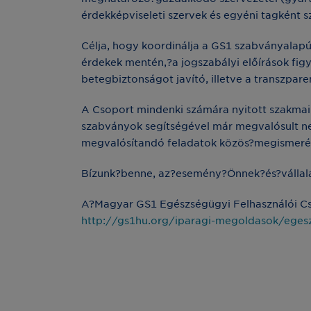
érdekképviseleti szervek és egyéni tagként s
Célja, hogy koordinálja a GS1 szabványalapú
érdekek mentén,?a jogszabályi előírások fig
betegbiztonságot javító, illetve a transzpa
A Csoport mindenki számára nyitott szakmai 
szabványok segítségével már megvalósult nemz
megvalósítandó feladatok közös?megismerésér
Bízunk?benne, az?esemény?Önnek?és?vállala
A?Magyar GS1 Egészségügyi Felhasználói Csop
http://gs1hu.org/iparagi-megoldasok/eges