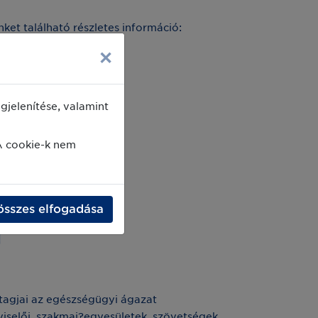
ket található részletes információ:
×
jelenítése, valamint
A cookie-k nem
összes elfogadása
gjai az egészségügyi ágazat
selői, szakmai?egyesületek, szövetségek,