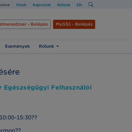
nyelve
Hírek
Kapcsolat
Rólunk
EN
dmenedzser - Belépés
MyGS1 - Belépés
Események
Rólunk
ésére
r Egészségügyi Felhasználói
10:00-15:30??
formon??