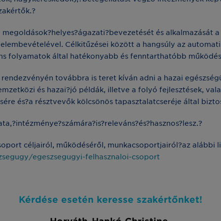
zakértők.?
 megoldások?helyes?ágazati?bevezetését és alkalmazását a h
yelembevételével. Célkitűzései között a hangsúly az automat
rens folyamatok által hatékonyabb és fenntarthatóbb működé
rendezvényén továbbra is teret kíván adni a hazai egészség
etközi és hazai?jó példák, illetve a folyó fejlesztések, val
e és?a résztvevők kölcsönös tapasztalatcseréje által biztosí
ta,?intézménye?számára?is?releváns?és?hasznos?lesz.?
ort céljairól, működéséről, munkacsoportjairól?az alábbi lin
zsegugy/egeszsegugyi-felhasznaloi-csoport
Kérdése esetén keresse szakértőnket!