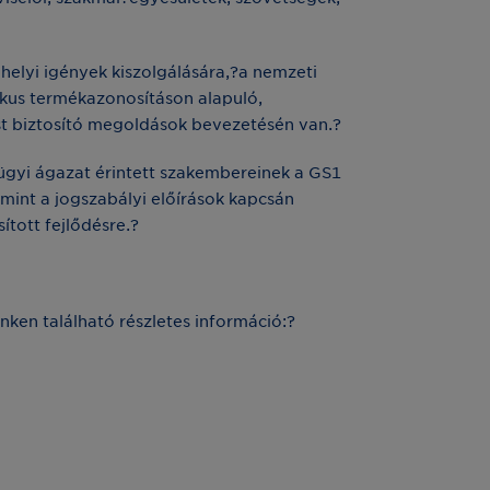
elyi igények kiszolgálására,?a nemzeti
ikus termékazonosításon alapuló,
st biztosító megoldások bevezetésén van.?
ügyi ágazat érintett szakembereinek a GS1
amint a jogszabályi előírások kapcsán
tott fejlődésre.?
ken található részletes információ:?