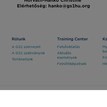
Horváth-Hankó Christine
Elérhetőség:
hanko@gs1hu.org
Rólunk
Training Center
Ka
A GS1 szervezet
Felsőoktatás
M
be
A GS1 szabványok
Aktuális
események
Fr
Történetünk
Felnőttképzések
Hí
Adatvédelem
Jogi nyilatkozat
arország Nonprofit Zrt. © Minden jog fenntartva.