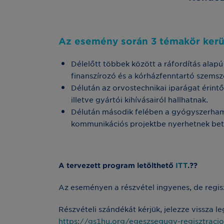
Az esemény során 3 témakör kerül
Délelőtt többek között a ráfordítás alap
finanszírozó és a kórházfenntartó szem
Délután az orvostechnikai iparágat érint
illetve gyártói kihívásairól hallhatnak.
Délután második felében a gyógyszerhamisí
kommunikációs projektbe nyerhetnek bet
A tervezett program letölthető
ITT
.??
Az eseményen a részvétel ingyenes, de regis
Részvételi szándékát kérjük, jelezze vissza l
https://gs1hu.org/egeszsegugy-regisztracio