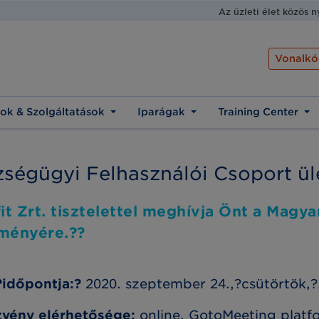
Az üzleti élet közös 
Vonalkó
ok & Szolgáltatások
Iparágak
Training Center
ségügyi Felhasználói Csoport ül
 Zrt. tisztelettel meghívja Önt a Magya
eményére.??
időpontja:?
2020. szeptember 24.,?csütörtök,?
vény elérhetősége:
online, GotoMeeting plat