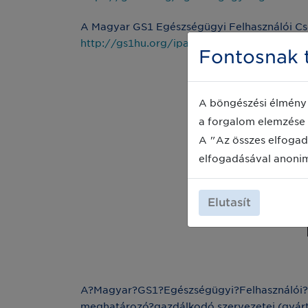
A Magyar GS1 Egészségügyi Felhasználói Csop
http://gs1hu.org/iparagi-megoldasok/eges
Fontosnak t
A böngészési élmény 
a forgalom elemzése 
A "Az összes elfogad
elfogadásával anoni
Elutasít
A?Magyar?GS1?Egészségügyi?Felhasználói?C
meghatározó?gazdálkodó szervezetei (gyártó