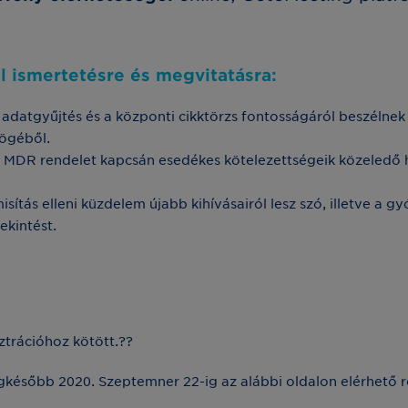
 ismertetésre és megvitatásra:
ú adatgyűjtés és a központi cikktörzs fontosságáról beszélne
szögéből.
ő MDR rendelet kapcsán esedékes kötelezettségeik közeledő ha
tás elleni küzdelem újabb kihívásairól lesz szó, illetve a gy
ekintést.
ztrációhoz kötött.??
egkésőbb 2020. Szeptemner 22-ig az alábbi oldalon elérhető re