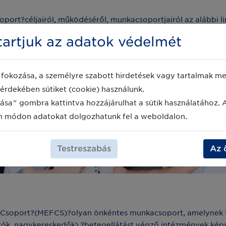
ort?céljairól, működéséről, munkacsoportjairól az alábbi lin
zsegugy/egeszsegugyi-felhasznaloi-csoport
artjuk az adatok védelmét
fokozása, a személyre szabott hirdetések vagy tartalmak meg
érdekében sütiket (cookie) használunk.
ása" gombra kattintva hozzájárulhat a sütik használatához. 
m módon adatokat dolgozhatunk fel a weboldalon.
Testreszabás
Az 
soport?(MEFCS)?olyan önkéntes munkacsoport, amelynek ta
k, nagykereskedők),?betegellátást végző intézmények képvi