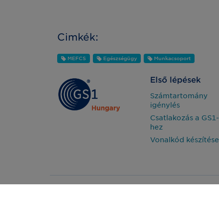
Cimkék:
MEFCS
Egészségügy
Munkacsoport
Első lépések
Számtartomány
igénylés
Csatlakozás a GS1-
hez
Vonalkód készítése
Impresszum
2026 - GS1 Magy