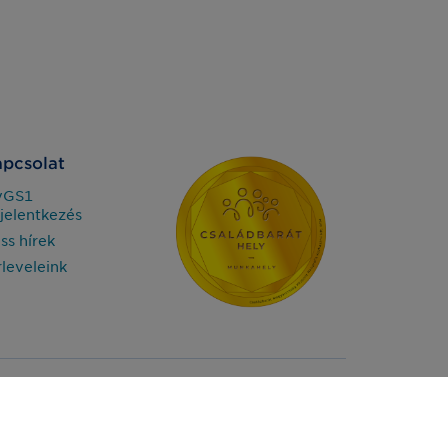
pcsolat
yGS1
jelentkezés
iss hírek
rleveleink