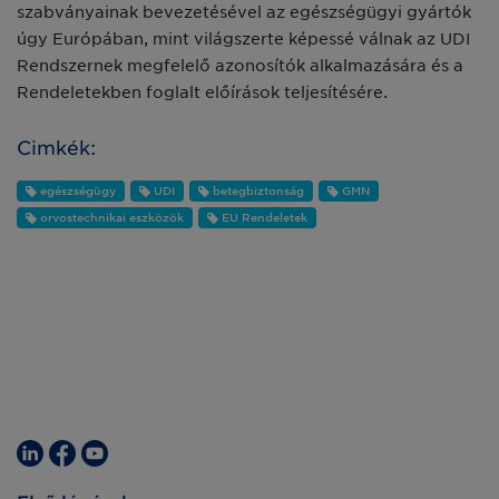
szabványainak bevezetésével az egészségügyi gyártók
úgy Európában, mint világszerte képessé válnak az UDI
Rendszernek megfelelő azonosítók alkalmazására és a
Rendeletekben foglalt előírások teljesítésére.
Cimkék:
egészségügy
UDI
betegbiztonság
GMN
orvostechnikai eszközök
EU Rendeletek