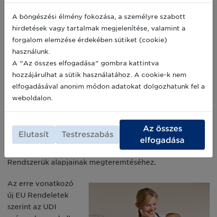
tervezésétől kezdve azok egészségügyi ellátási láncban
megtett összes lépésén át az egész életciklusukban. A
A böngészési élmény fokozása, a személyre szabott
betegbiztonság megerősítése a GS1 küldetésének
hirdetések vagy tartalmak megjelenítése, valamint a
fókuszpontjában áll az egészségügyi szektor
forgalom elemzése érdekében sütiket (cookie)
tekintetében, emellett a GS1 elkötelezetten támogatja
használunk.
az új EU UDI Rendszer bevezetésében az Európai Unió
A "Az összes elfogadása" gombra kattintva
Bizottságát, valamint a gyártókat és más érintett
hozzájárulhat a sütik használatához. A cookie-k nem
szervezeteket világszerte.”
– nyilatkozta Miguel Lopera,
elfogadásával anonim módon adatokat dolgozhatunk fel a
a GS1 ügyvezetője.
weboldalon.
A GS1 már 2013 óta az USA által akkreditált UDI
kibocsájtó szervezetként működik, emellett további
Az összes
Elutasít
Testreszabás
törvényalkotó szervek is tervezik a GS1 szabványok
elfogadása
alkalmazásának engedélyezését a saját nemzeti UDI
Rendszerük alapjainak megteremtéséhez.
Az erre vonatkozó
új EU Rendeletek
szerint az UDI