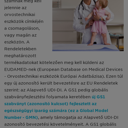
számnak meg kell
jelennie az
orvostechnikai
eszközök címkéjén
a csomagoláson,
vagy magán az
eszközön. A
Rendeletekben
meghatározott
termékadatokat kötelezően meg kell küldeni az
EUDAMED-nek (European Database on Medical Devices
- Orvostechnikai eszközök Európai Adatbázisa). Ezen túl
egy új azonosító került bevezetésre az EU Rendeletek
szerint: az Alapvető UDI-DI. A GS1 pedig globális
szabványfejlesztési folyamata keretében
új GS1
szabványt (azonosító kulcsot) fejlesztett az
egészségügyi iparág számára (ez a Global Model
Number - GMN)
, amely támogatja az Alapvető UDI-DI
azonosító bevezetési követelményeit. A GS1 globális