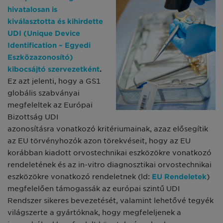
hivatalosan is
kiválasztotta és kihirdette
UDI (Unique Device
Identification – Egyedi
Eszközazonosító)
kibocsájtó szervezetként
.
Ez azt jelenti, hogy a GS1
globális szabványai
megfeleltek az Európai
Bizottság UDI
azonosításra vonatkozó kritériumainak, azaz elősegítik
az EU törvényhozók azon törekvéseit, hogy az EU
korábban kiadott orvostechnikai eszközökre vonatkozó
rendeletének és az in-vitro diagnosztikai orvostechnikai
eszközökre vonatkozó rendeletnek (ld:
EU Rendeletek
)
megfelelően támogassák az európai szintű UDI
Rendszer sikeres bevezetését, valamint lehetővé tegyék
világszerte a gyártóknak, hogy megfeleljenek a