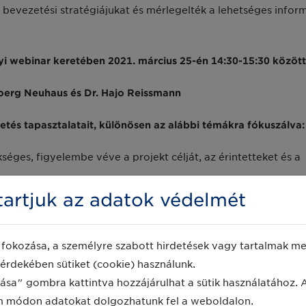
evezetési stratégiájukat és mérlegelték a lehetséges infor
i webinar keretében 2021. március 25-én 14:30-15:30 közöt
Joerg Neuhaus és Dr. Hajo Reissmann
tés tapasztalatait, különösen az alábbi témákra fókuszálva:
ges, figyelembe véve a projekt célját, az érintetteket és a
lten fontos
artjuk az adatok védelmét
tekhez szükséges időkeretet és az érintettek részéről
fokozása, a személyre szabott hirdetések vagy tartalmak meg
sős és külsős résztvevőkkel egyaránt elengedhetetlen
érdekében sütiket (cookie) használunk.
ása" gombra kattintva hozzájárulhat a sütik használatához. 
m módon adatokat dolgozhatunk fel a weboldalon.