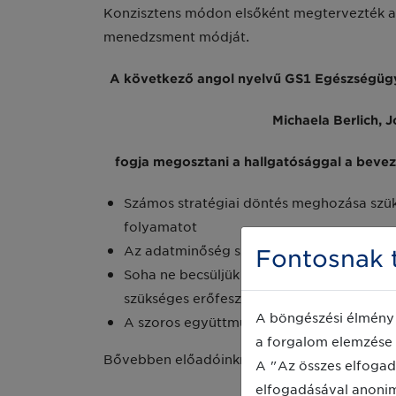
Konzisztens módon elsőként megtervezték a b
menedzsment módját.
A következő angol nyelvű GS1 Egészségügy
Michaela Berlich, 
fogja megosztani a hallgatósággal a beveze
Számos stratégiai döntés meghozása szüksé
folyamatot
Az adatminőség szem előtt tartása kieme
Fontosnak t
Soha ne becsüljük alá a bevezetési projek
szükséges erőfeszítéseket
A böngészési élmény 
A szoros együttműködés kialakítása a bel
a forgalom elemzése 
Bővebben előadóinkról:
A "Az összes elfogad
elfogadásával anoni