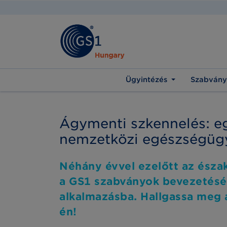
Ügyintézés
Szabvány
Ágymenti szkennelés: eg
nemzetközi egészségügy
Néhány évvel ezelőtt az ész
a GS1 szabványok bevezetését
alkalmazásba. Hallgassa meg 
én!