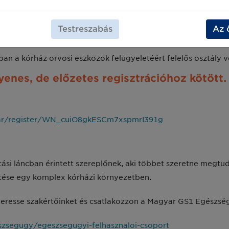
közök beszerzéséért felelős egység vezetője és divízió
Testreszabás
Az 
informatikai projektjeiért felelős szolgáltató vállalat munka
an a kórház orvosi eszközök felügyeletéért felelős osztály v
yenes, de előzetes regisztrációhoz kötött.
nar/register/WN_cuiO8gkESCm7xspmrI391g
ási láncban érintett szereplőnek, aki többet szeretne megtudn
etése egy komplex kórházi környezetben.
Keresse szakértőinket és csatlakozzon a Magyar GS1 Egészsé
zsegugy/egeszsegugyi-felhasznaloi-csoport