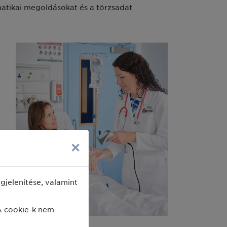
matikai megoldásokat és a törzsadat
t
×
jelenítése, valamint
A cookie-k nem