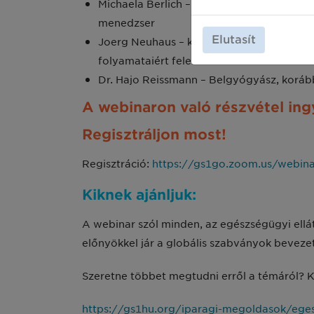
Michaela Berlich – 2011 óta az orvosi esz
menedzser
Elutasít
Joerg Neuhaus – korábban a kórház SAP és 
folyamataiért felelős divízió menedzsere
Dr. Hajo Reissmann – Belgyógyász, korább
A webinaron való részvétel ing
Regisztráljon most!
Regisztráció:
https://gs1go.zoom.us/webi
Kiknek ajánljuk:
A webinar szól minden, az egészségügyi ellát
előnyökkel jár a globális szabványok bevez
Szeretne többet megtudni erről a témáról? 
https://gs1hu.org/iparagi-megoldasok/eges