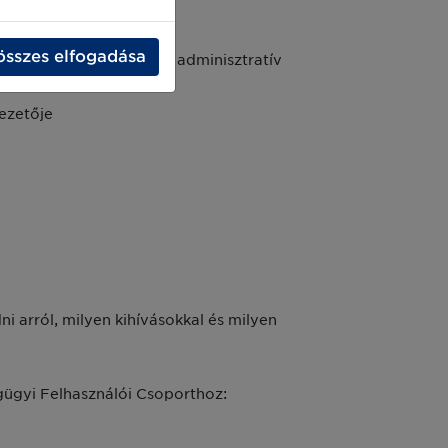
összes elfogadása
társa, jelenleg a kórház adminisztratív
ezetője
i arról, milyen kihívásokkal és milyen
gügyi Felhasználói Csoporthoz: