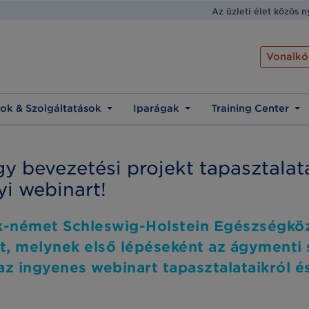
Az üzleti élet közös 
Vonalkó
ok & Szolgáltatások
Iparágak
Training Center
y bevezetési projekt tapasztalat
i webinart!
ak-német Schleswig-Holstein Egészségk
, melynek első lépéseként az ágymenti 
az ingyenes webinart tapasztalataikról 