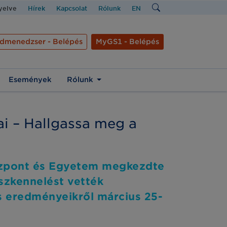
nyelve
Hírek
Kapcsolat
Rólunk
EN
dmenedzser - Belépés
MyGS1 - Belépés
Események
Rólunk
ai – Hallgassa meg a
özpont és Egyetem megkezdte
szkennelést vették
és eredményeikről március 25-