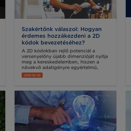
Szakértőnk válaszol: Hogyan
érdemes hozzákezdeni a 2D
kódok bevezetéséhez?
A 2D kódokban rejlő potenciál a
versenyelőny újabb dimenzióját nyitja
meg a kereskedelemben, hiszen a
növekvő adatigényre egyértelmű,
kényelmes, innovatív megoldást nyújt,
2025-01-30
és akár már holnap elkezdhető a
bevezetése! A kiskereskedelem
piacvezető vállalatai egyetértettek
abban, hogy egy közös, mindenki
számára előnyös célt kell kitűzni az
iparág jövője szempontjából: ezért
döntöttek úgy, hogy áttérnek a
hagyományos, jelenleg minden
termék csomagolásán feltüntetett
EAN/UPC típusú vonalkódokról a 2D