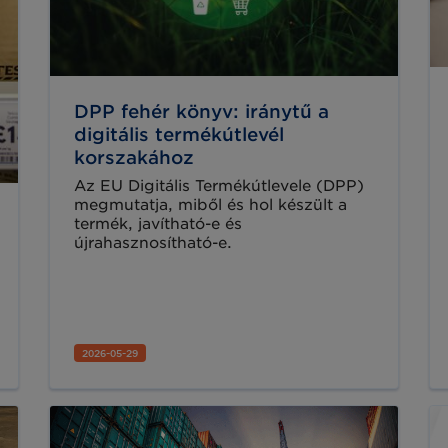
DPP fehér könyv: iránytű a
digitális termékútlevél
korszakához
Az EU Digitális Termékútlevele (DPP)
megmutatja, miből és hol készült a
termék, javítható-e és
újrahasznosítható-e.
2026-05-29