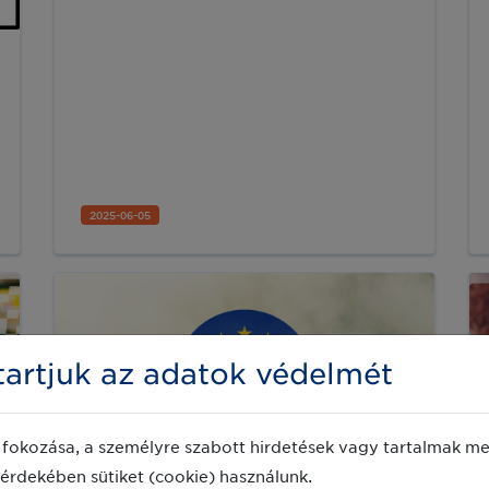
termékazonosítást. Sok más médium
mellett a MannaFM műsorvezetői is
kíváncsiak voltak a részletekre.
2025-06-05
artjuk az adatok védelmét
fokozása, a személyre szabott hirdetések vagy tartalmak meg
érdekében sütiket (cookie) használunk.