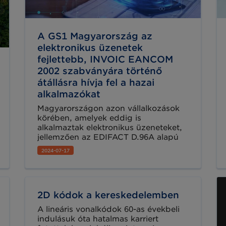
kódokra.
A GS1 Magyarország az
elektronikus üzenetek
fejlettebb, INVOIC EANCOM
2002 szabványára történő
átállásra hívja fel a hazai
alkalmazókat
Magyarországon azon vállalkozások
körében, amelyek eddig is
alkalmaztak elektronikus üzeneteket,
jellemzően az EDIFACT D.96A alapú
EANCOM 1997 szabvány terjedt el. A
2024-07-17
mielőbbi átállást a fejlettebb, INVOIC
EDIFACT D.01B alapú EANCOM 2002
szabványra több tényező is indokolja.
Tudjon meg többet cikkünkből!
2D kódok a kereskedelemben
A lineáris vonalkódok 60-as évekbeli
indulásuk óta hatalmas karriert