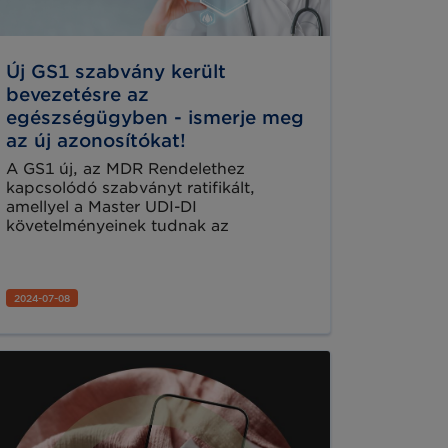
Új GS1 szabvány került
bevezetésre az
egészségügyben - ismerje meg
az új azonosítókat!
A GS1 új, az MDR Rendelethez
kapcsolódó szabványt ratifikált,
amellyel a Master UDI-DI
követelményeinek tudnak az
orvostechnikai eszközgyártók
megfelelni. A Master UDI-DI
azonosítóval kapcsolatos
2024-07-08
követelmények a kontaktlencséket,
szemüvegkereteket,
szemüveglencséket és kész
olvasószemüvegeket érintik.