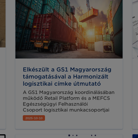
Elkészült a GS1 Magyarország
támogatásával a Harmonizált
logisztikai címke útmutató
A GS1 Magyarország koordinálásában
működő Retail Platform és a MEFCS
Egészségügyi Felhasználói
Csoport logisztikai munkacsoportjai
közös erővel dolgoztak azon, hogy
2025-10-10
egy régi, sokak által tapasztalt
problémára egységes,
harmonizált megoldást találjanak: