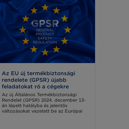
Az EU új termékbiztonsági
rendelete (GPSR) újabb
feladatokat ró a cégekre
Az új Általános Termékbiztonsági
Rendelet (GPSR) 2024. december 13-
án lépett hatályba és jelentős
változásokat vezetett be az Európai
Unió termékbiztonsági
szabályozásában. Célja nemcsak a
fogyasztóvédelem fokozása, hanem a