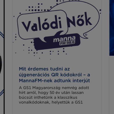
hogyan lehet az árufogadás,
raktározás és nyomon követés
folyamatait egyszerűbbé, gyorsabbá
és pontosabbá tenni szektortól
függetlenül.
Mit érdemes tudni az
újgenerációs QR kódokról – a
MannaFM-nek adtunk interjút
A GS1 Magyarország nemrég adott
hírt arról, hogy 50 év után lassan
búcsút inthetünk a klasszikus
vonalkódoknak, helyettük a GS1
szabványos QR kódok lépnek színre,
és forradalmasítják a