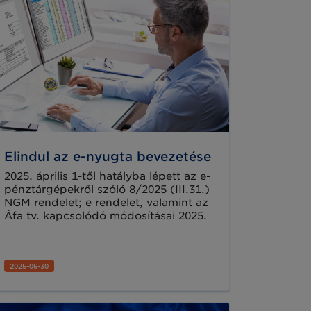
Elindul az e-nyugta bevezetése
2025. április 1-től hatályba lépett az e-
pénztárgépekről szóló 8/2025 (III.31.)
NGM rendelet; e rendelet, valamint az
Áfa tv. kapcsolódó módosításai 2025.
július 1-től kezdődően fokozatosan
véget vetnek a papírnyugta-
korszaknak. Mindez számos előnyt
2025-06-30
kínál a vásárlóknak, de a kereskedők
is jól járhatnak.