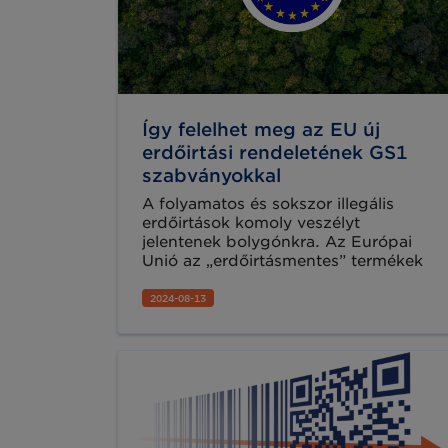
Így felelhet meg az EU új
erdőirtási rendeletének GS1
szabványokkal
A folyamatos és sokszor illegális
erdőirtások komoly veszélyt
jelentenek bolygónkra. Az Európai
Unió az „erdőirtásmentes” termékek
forgalmazását és fogyasztását
előmozdító jogi szabályozás, az
2024-08-13
Európai erdőirtási rendelet (EUDR)
segítségével kívánja elérni, hogy
csökkenjen az erdőirtások és
erdőpusztulások mértéke. A GS1
Európa ingyenes angol nyelvű
webinart szervez 2024. szeptember 3-
án 14 órakor, hogy útmutatást adjon a