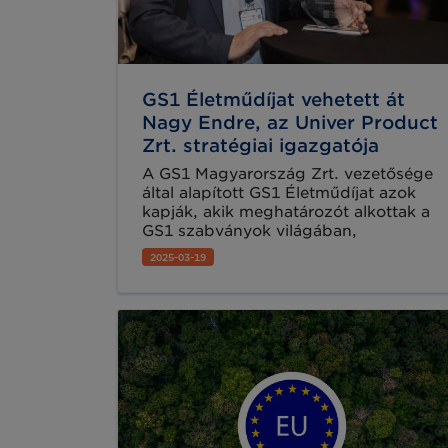
GS1 Életműdíjat vehetett át
Nagy Endre, az Univer Product
Zrt. stratégiai igazgatója
A GS1 Magyarország Zrt. vezetősége
által alapított GS1 Életműdíjat azok
kapják, akik meghatározót alkottak a
GS1 szabványok világában,
szakemberként és vezetőként is
2025-03-19
nagyban hozzájárultak Társaságunk
hazai és nemzetközi sikereihez, illetve
a hazai vállalkozások szabványokon
alapuló, hatékony működéséhez. A
GS1 Életműdíj idei átadására 2025.
március 12-én került sor, a GS1
BRIDGE 2025 konferencia keretében.