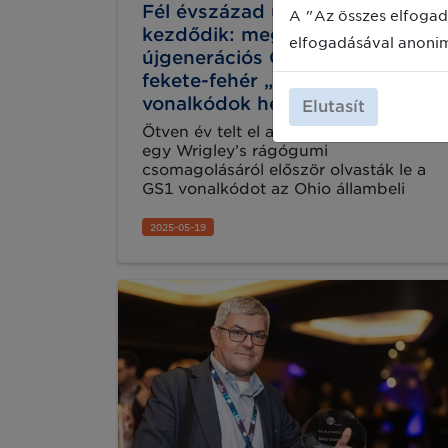
Fél évszázad után új korszak
A "Az összes elfogad
kezdődik: megérkeznek az
elfogadásával anoni
újgenerációs QR kódok a
fekete-fehér „csíkos”
vonalkódok helyett
Elutasít
Ötven év telt el azóta, hogy 1974-ben
egy Wrigley’s rágógumi
csomagolásáról először olvasták le a
GS1 vonalkódot az Ohio állambeli
Troy városában egy Marsh
szupermarket kasszájánál. Azóta a
2025-05-19
fekete-fehér csíkos jelképek
meghódították a világot: ma már több
mint 25 iparágban, napi tízmilliárd
leolvasással segítik a gyorsabb,
biztonságosabb kereskedelmet.