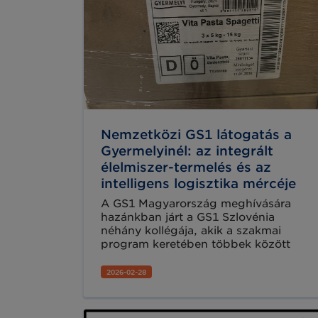
Nemzetközi GS1 látogatás a
Gyermelyinél: az integrált
élelmiszer-termelés és az
intelligens logisztika mércéje
A GS1 Magyarország meghívására
hazánkban járt a GS1 Szlovénia
néhány kollégája, akik a szakmai
program keretében többek között
ellátogattak Magyarország egyik
legjelentősebb élelmiszer-gyártó
2026-02-28
vállalata, a Gyermelyi Zrt. gyártási és
logisztikai létesítményeibe, hogy
felfedezzék, miként alkalmaz egy