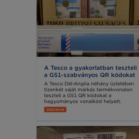
A Tesco a gyakorlatban teszteli
a GS1-szabványos QR kódokat
A Tesco Dél-Anglia néhány üzletében
tizenkét saját márkás termékvonalon
teszteli a GS1 QR kódokat a
hagyományos vonalkód helyett.
2026-06-04