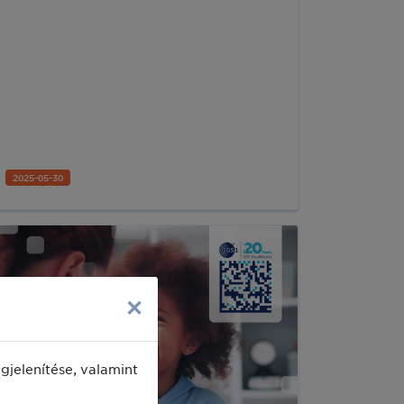
követelményeknek a változó piachoz
való igazítása is, például az e-
kereskedelem kontextusában.
2025-05-30
×
jelenítése, valamint