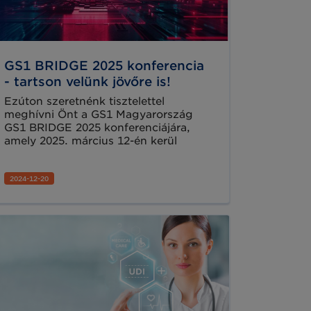
GS1 BRIDGE 2025 konferencia
- tartson velünk jövőre is!
Ezúton szeretnénk tisztelettel
meghívni Önt a GS1 Magyarország
GS1 BRIDGE 2025 konferenciájára,
amely 2025. március 12-én kerül
megrendezésre az Etele Cinema-ban
(Etele Plaza, 1115 Budapest Etele út
2024-12-20
68.) Budapesten. A GS1 BRIDGE egy
inspiráló nap a GS1 szakértőivel és a
hazai üzleti élet legelismertebb
képviselőivel, gazdasági és iparági
szakértőkkel, szolgáltatókkal.