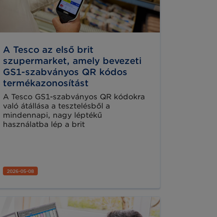
A Tesco az első brit
szupermarket, amely bevezeti
GS1-szabványos QR kódos
termékazonosítást
A Tesco GS1-szabványos QR kódokra
való átállása a tesztelésből a
mindennapi, nagy léptékű
használatba lép a brit
kereskedelemben.
2026-05-08