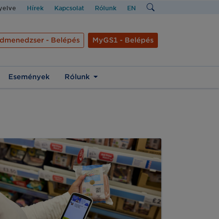
nyelve
Hírek
Kapcsolat
Rólunk
EN
dmenedzser - Belépés
MyGS1 - Belépés
Események
Rólunk