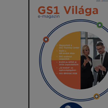
vezető élelmiszer-gyártó
szabványosítást a gyakorlatban és
különösen a GS1 azonosítási
szabványokat a nagy léptékű
termelésben és logisztikában. A
látogatás értékes betekintést nyújtott
abba, hogyan ötvözi sikeresen egy
vertikálisan integrált élelmiszer-
termelő a régóta fennálló
hagyományokat a legkorszerűbb
gyártási technológiával, fejlett
logisztikával és GS1 szabványokkal.