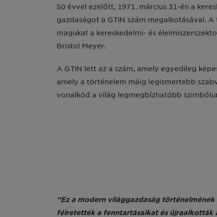
50 évvel ezelőtt, 1971. március 31-én a ker
gazdaságot a GTIN szám megalkotásával. A ta
magukat a kereskedelmi- és élelmiszerszektorb
Bristol Meyer.
A GTIN lett az a szám, amely egyedileg képe
amely a történelem máig legismertebb szabv
vonalkód a világ legmegbízhatóbb szimbólu
“Ez a modern világgazdaság történelmének e
félretették a fenntartásaikat és újraalkottá