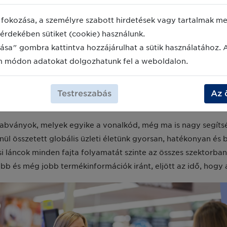
lőrelátó alapítóinak találkozójától a Marsh Szupermarketben t
fokozása, a személyre szabott hirdetések vagy tartalmak meg
ekben elképesztően izgalmas volt és kihívásokkal teli. Megtis
érdekében sütiket (cookie) használunk.
i ilyen elképesztő előnyökkel járt a világunk számára, látni 
ása" gombra kattintva hozzájárulhat a sütik használatához. 
étrehozni valamit a közösség érdekében. Most az iparági vezet
m módon adatokat dolgozhatunk fel a weboldalon.
ok olyan új típusaival, amelyek képesek lesznek megváltoztat
zta Tom Brandy, egyike azoknak a mérnököknek, akik a szkenn
Testreszabás
Az 
rketekbe és ezzel előkészítették az utat az első vonalkód l
abványok, melyek egyike a vonalkód, még ma is nagy segíts
enül összetett globális üzleti életünk gyorsan, hatékonyan é
ási láncok minden fajta folyamatát szinte az összes szektorba
b és még jobb termékinformációk iránt, eljött az idő, hogy