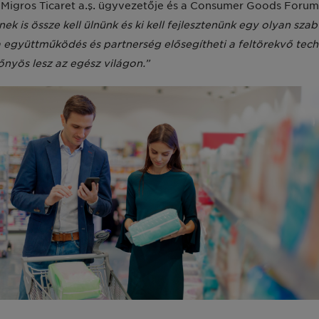
 Migros Ticaret a.ş. ügyvezetője és a Consumer Goods Forum
nek is össze kell ülnünk és ki kell fejlesztenünk egy olyan s
a együttműködés és partnerség elősegítheti a feltörekvő te
nyös lesz az egész világon.”