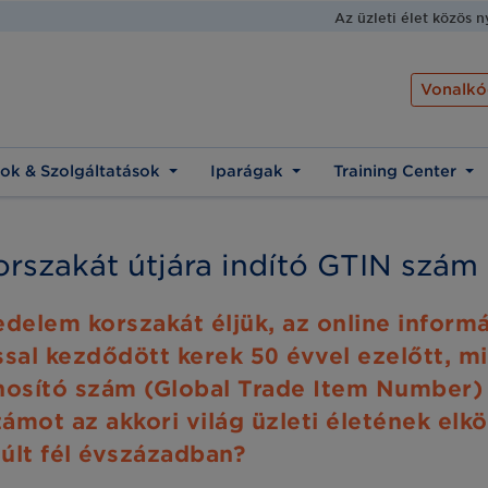
Az üzleti élet közös 
Vonalkó
ok & Szolgáltatások
Iparágak
Training Center
korszakát útjára indító GTIN szám
kedelem korszakát éljük, az online infor
al kezdődött kerek 50 évvel ezelőtt, mi
nosító szám (Global Trade Item Number)
ámot az akkori világ üzleti életének elk
múlt fél évszázadban?