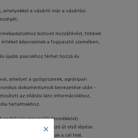
 amelyekkel a vásárló már a vásárlási
lességét.
termékadatokhoz biztosít hozzáférést, többek
 értéket képviselnek a fogyasztó szemében.
 és újabb piacokhoz férhet hozzá és
val, amelyet a gyógyszerek, agráripari
ektronikus dokumentumok bevezetése után –
osított az ellátási lánc információkhoz,
dia tartalmakhoz.
 code” (az univerzális termékkód)
×
nelmi találkozó egy hosszú út első lépése
és kéz a kézben haladtak a cél felé.