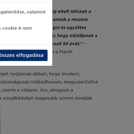
örtént első szkennelésig eltelt időszak a
jelenítése, valamint
zteltetés volt valami olyannak a részese
a vállalkozásokat összefogni és együttes
A cookie-k nem
ők új generációján a sor, hogy előálljanak a
ni az üzleti élet következő 50 évét.”
–
ereket telepítették anno a Marsh
összes elfogadása
eolvasásához 1974-ben.
éget nyújtanak abban, hogy modern,
s biztonságosan működhessen, leegyszerűsítve
n, szerte a világon. Ám, ahogyan a
 a vonalkódokat magasabb szintre emeljük.