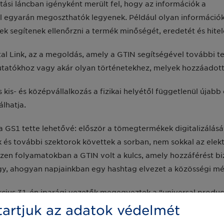
látási láncban igényként merült fel, hogy az információk a
l egyarán megoszthatók legyenek. Például olyan információk,
ek segítenek ellenőrzni a termék minőségét, eredetét és hite
ital Link, az a megoldás, amely a GTIN segítségével további 
mutatókhoz vagy akár olyan történetekhez, melyek hozzáadott
kis- és középvállalkozás a fizikai helyétől függetlenül újabb
álhatja.
a GS1 tette lehetővé: először a tömegtermékek digitalizálásá
 és további szektorok követtek a sorban, nem sokkal az el
zen folyamatokban a GTIN volt a kulcs, amely hozzáférést bizt
y, ahogyan napjainkban egy hashtag elvezet a közösségi mé
cius 31-én iparági vezetők megegyeztek a “universal product
ásában, a termékek egységes azonosítása céljából. Ez a törté
artjuk az adatok védelmét
elyen az együttműködés, az innováció és a vezetői elköteleződ