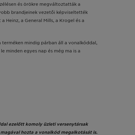
zélésen és örökre megváltoztatták a
yobb brandjeinek vezetői képviseltették
a Heinz, a General Mills, a Krogel és a
a terméken mindig párban áll a vonalkóddal,
 le minden egyes nap és még ma is a
al ezelőtt komoly üzleti versenytársak
al magával hozta a vonalkód megalkotását is.