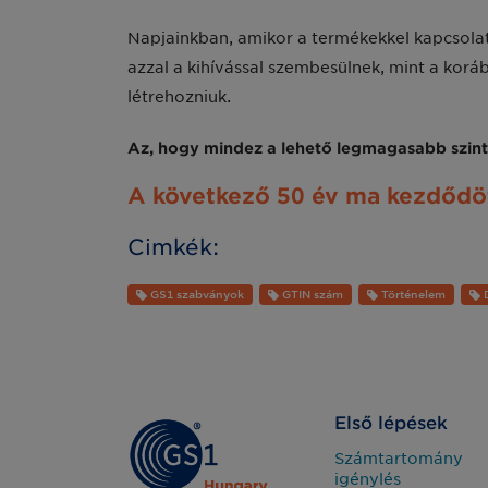
Napjainkban, amikor a termékekkel kapcsola
azzal a kihívással szembesülnek, mint a koráb
létrehozniuk.
Az, hogy mindez a lehető legmagasabb szinte
A következő 50 év ma kezdődöt
Cimkék:
GS1 szabványok
GTIN szám
Történelem
D
Első lépések
Számtartomány
igénylés