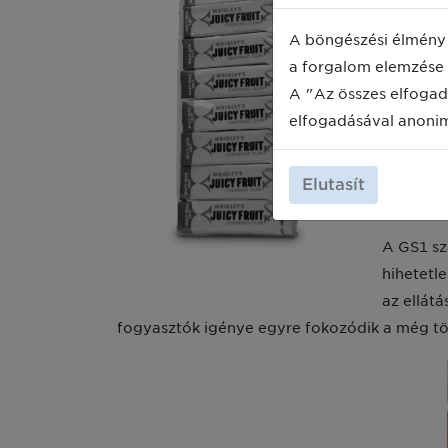
“A GS1 e
A böngészési élmény 
70-es év
a forgalom elemzése 
lenni, am
A "Az összes elfogad
erővel l
elfogadásával anoni
szabvány
nyilatko
Elutasít
Szuperma
A GS1 sz
hihetetl
az ellát
fogyasztók igénye egyre fokozódik a még töb