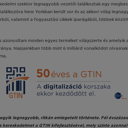
eskedelmi szektor legnagyobb vezetői találkoztak egy megbes
lálkozóra New Yorkban került sor és az akkori világ legnag
ól, valamint a fogyasztási cikkek iparágából, többek között 
s azonosítani minden egyes terméket világszerte és amelyik 
ánya. Napjainkban több mint 6 milliárd vonalkódot olvasnak
ma.
gyik legnagyobb, ritkán emlegetett története. Fél évszázadd
k a kereskedelmet a GTIN kifejlesztésével, mely szinte azonn