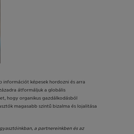
b információt képesek hordozni és arra
zázadra átformáljuk a globális
ket, hogy organikus gazdálkodásból
sztók magasabb szintű bizalma és lojalitása
ogyasztóinkban, a partnereinkben és az