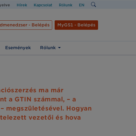
nyelve
Hírek
Kapcsolat
Rólunk
EN
dmenedzser - Belépés
MyGS1 - Belépés
Események
Rólunk
mációszerzés ma már
nt a GTIN számmal, – a
 – megszületésével. Hogyan
ötelezett vezetői és hova