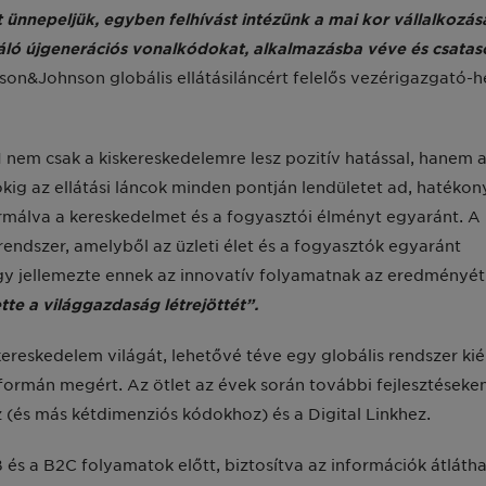
ünnepeljük, egyben felhívást intézünk a mai kor vállalkozás
áló újgenerációs vonalkódokat, alkalmazásba véve és csataso
on&Johnson globális ellátásiláncért felelős vezérigazgató-
IN nem csak a kiskereskedelemre lesz pozitív hatással, hanem 
ókig az ellátási láncok minden pontján lendületet ad, hatéko
ormálva a kereskedelmet és a fogyasztói élményt egyaránt. A
rendszer, amelyből az üzleti élet és a fogyasztók egyaránt
úgy jellemezte ennek az innovatív folyamatnak az eredményét
te a világgazdaság létrejöttét”.
kereskedelem világát, lehetővé téve egy globális rendszer kié
formán megért. Az ötlet az évek során további fejlesztéseken
 (és más kétdimenziós kódokhoz) és a Digital Linkhez.
B és a B2C folyamatok előtt, biztosítva az információk átláth