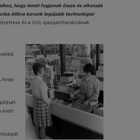
aihoz, hogy ismét fogjanak össze és alkossák
rba állítva korunk legújabb technológiai
helyettese és a GS1 igazgatótanácsának
a
nyabbá
, hogy
pítését,
 esett
atóságát