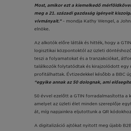
Most, amikor ezt a kiemelkedő mérföldkövet 
meg a 21. századi gazdaság igényeit kiszolg
vívmányait.”
– mondja Kathy Wengel, a Johns
elnöke.
Az alkotók előre látták és hitték, hogy a GT
logisztikai központoktól az üzleti döntéshoz
teszi a folyamatokat és a tranzakciókat, átf
találkozók folytatódtak és kirajzolódott egy 
profitálhattak. Évtizedekkel később a BBC 
“egyike annak az 50 dolognak, ami elősegítet
50 évvel ezelőtt a GTIN forradalmasította a 
amelyet az üzleti élet minden szereplője egy
át, míg napjainkra eljutottunk a QR kódokhoz
A digitalizáció ajtókat nyitott meg újabb B2