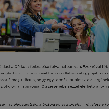
ldául a QR kód) fejlesztése folyamatban van. Ezek jóval töb
 megbízható információval történő ellátásával egy újabb évs
vásárló megtudhatja, hogy egy termék tartalmaz-e allergéne
z ökológiai lábnyoma. Összességében ezzel elérhető a fogya
ság, az elégedettség, a biztonság és a bizalom növelése a f