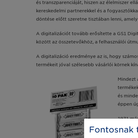
és transzparenciáját, hiszen az élelmiszer el
kereskedelmi partnerekkel és a fogyasztókka
döntése előtt szeretne tisztában lenni, amely
A digitalizációt tovább erősítette a GS1 Dig
között az összetevőkhöz, a felhasználói út
A digitalizáció eredménye az is, hogy számos 
termékeit jóval szélesebb vásárlói körnek kín
Mindezt 
termékek
és minde
éppen úg
1971 már
létrehoz
Fontosnak t
volt, am