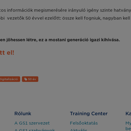
tos információk megismerésére irányuló igény szinte hatvány
bi vezetők 50 évvel ezelőtt: össze kell fogniuk, nagyban kell
n jöhessen létre, ez a mostani generáció igazi kihívása.
t el!
igitalizáció
50 év
Rólunk
Training Center
Ka
A GS1 szervezet
Felsőoktatás
M
be
A GS1 szabványok
Aktuális