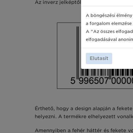
Az inverz jelképtől függetlenül a kód e
A böngészési élmény 
a forgalom elemzése 
A "Az összes elfogad
elfogadásával anoni
Elutasít
Érthető, hogy a design alapján a fekete 
helyezni. A termékre elhelyezett vonal
Amennyiben a fehér háttér és fekete v