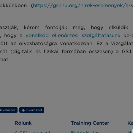
cikkünkben (
https://gs1hu.org/hirek-esemenyek/a-sz
sztják, kérem fontolják meg, hogy elküldik 
ot, hogy a
vonalkód ellenőrzési szolgáltatásunk
kere
zött az olvashatóságra vonatkozóan. Ez a vizsgál
ét (digitális és fizikai formában összesen) a GS1
hat.
k válaszol
inverz kód
Rólunk
Training Center
Ka
A GS1 szervezet
Felsőoktatás
M