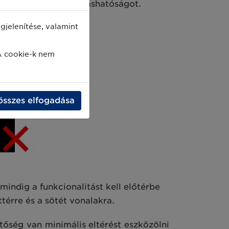
en befolyásolja az olvashatóságot.
jelenítése, valamint
A cookie-k nem
összes elfogadása
mindig a funkcionalitást kell előtérbe
érre és a sötét vonalakra.
őség van minimális eltérést eszközölni