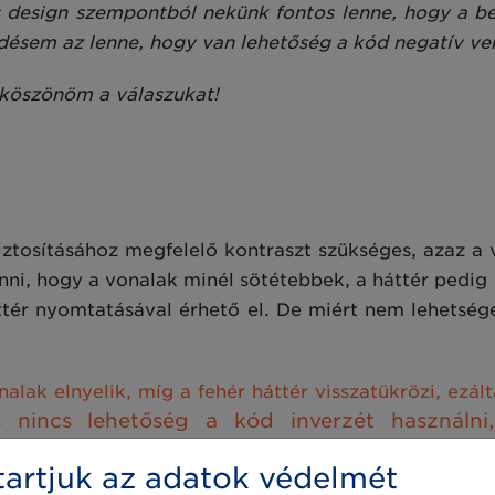
s design szempontból nekünk fontos lenne, hogy a be
désem az lenne, hogy van lehetőség a kód negatív ve
 köszönöm a válaszukat!
ztosításához megfelelő kontraszt szükséges, azaz a v
enni, hogy a vonalak minél sötétebbek, a háttér pedi
ttér nyomtatásával érhető el. De miért nem lehetsége
alak elnyelik, míg a fehér háttér visszatükrözi, ezál
 nincs lehetőség a kód inverzét használni,
t, ezáltal pedig olvashatatlanná válna a kód.
artjuk az adatok védelmét