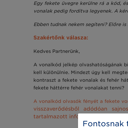
Egy fekete üvegre kerülne rá a kód, é
vonalak pedig fordítva legyenek. A kér
Ebben tudnak nekem segíteni? Előre is
Szakértőnk válasza:
Kedves Partnerünk,
A vonalkód jelkép olvashatóságának bi
kell különülnie. Mindezt úgy kell megt
kontraszt a fekete vonalak és fehér há
fekete háttérre fehér vonalakat tenni?
A vonalkód olvasók fényét a fekete von
visszaverődésből adódóan sajnos
tartalmazott információ struktúrájá
Fontosnak t