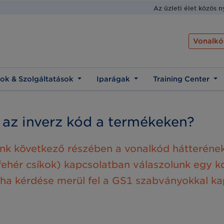
Az üzleti élet közös 
Vonalkó
ok & Szolgáltatások
Iparágak
Training Center
 az inverz kód a termékeken?
unk következő részében a vonalkód hátteréne
 fehér csíkok) kapcsolatban válaszolunk egy 
 ha kérdése merül fel a GS1 szabványokkal ka