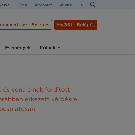
nyelve
Hírek
Kapcsolat
Rólunk
EN
dmenedzser - Belépés
MyGS1 - Belépés
Események
Rólunk
k és vonalainak
fordított
korábban érkezett kérdésre.
pcsolatosan!