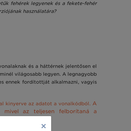
tűk fehérek legyenek és a fekete-fehér
rziójának használatára?
onalaknak és a háttérnek jelentősen el
g minél világosabb legyen. A legnagyobb
s ennek fordítottját alkalmazni, vagyis
A
tal kinyerve az adatot a vonalkódból.
 mivel az teljesen felborítaná a
×