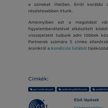
a színeket illetően. Erről korábbi 
részletesebben írtunk.
Amennyiben ezt a megoldást vála
figyelembevételével elkészített kód
visszajelzést tudjunk adni többek kö
Partnerek számára 5 címke ellenőrzés
árainkról a
kondíciós listából
tájékozód
Cimkék:
gs1 szabványok
szabványalkalmazás
szakértőn
Első lépések
Számtartomány