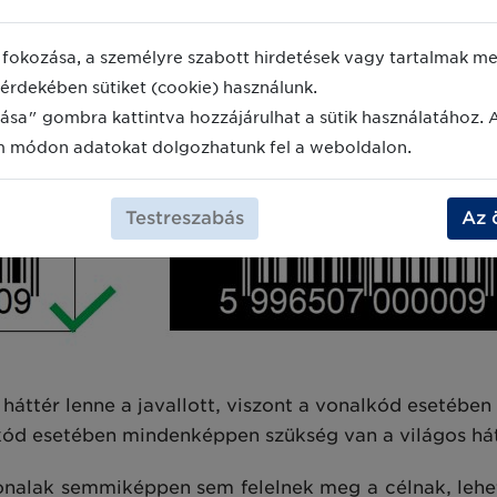
gyéb grafikus átalakítása sem ajánlott, mivel ez erős
fokozása, a személyre szabott hirdetések vagy tartalmak meg
érdekében sütiket (cookie) használunk.
ása" gombra kattintva hozzájárulhat a sütik használatához. 
m módon adatokat dolgozhatunk fel a weboldalon.
Testreszabás
Az 
háttér lenne a javallott, viszont a vonalkód esetében 
kód esetében mindenképpen szükség van a világos hátt
onalak semmiképpen sem felelnek meg a célnak, lehet