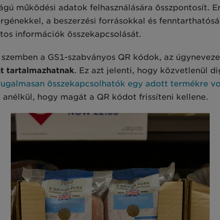
ságú működési adatok felhasználására összpontosít. 
rgénekkel, a beszerzési forrásokkal és fenntarthatóság
atos információk összekapcsolását.
l szemben a GS1-szabványos QR kódok, az úgynevez
nt tartalmazhatnak
. Ez azt jelenti, hogy közvetlenül d
 rugalmasan összekapcsolhatók egy adott termékre vo
nélkül, hogy magát a QR kódot frissíteni kellene.