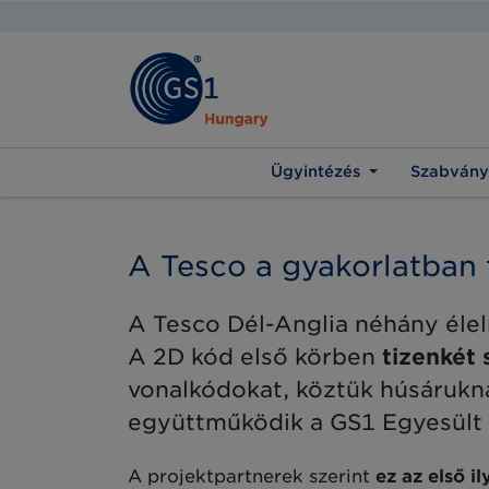
Ügyintézés
Szabvány
A Tesco a gyakorlatban
A Tesco Dél-Anglia néhány élelm
A 2D kód első körben
tizenkét 
vonalkódokat, köztük húsárukná
együttműködik a GS1 Egyesült Ki
A projektpartnerek szerint
ez az első i