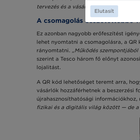
tervezés és a vásárlói elégedettség sz
Elutasít
A csomagolás összetettebbé vá
Ez azonban nagyobb erőfeszítést igény
lehet nyomtatni a csomagolásra, a QR 
rányomtatni.
„Működés szempontjából ö
szerint a Tesco három fő előnyt azonos
lojalitást.
A QR kód lehetőséget teremt arra, hogy
vásárlók hozzáférhetnek a beszerzési 
újrahasznosíthatósági információkhoz,
fizikai és a digitális világ között — de a