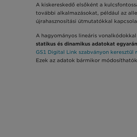
A kiskereskedő elsőként a kulcsfontos
további alkalmazásokat, például az alle
újrahasznosítási útmutatókkal kapcsol
A hagyományos lineáris vonalkódokka
statikus és dinamikus adatokat egyará
GS1 Digital Link szabványon keresztül
Ezek az adatok bármikor módosíthatók a