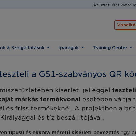
Az üzleti élet közös 
Vonalkó
ok & Szolgáltatások
Iparágak
Training Center
 teszteli a GS1-szabványos QR k
iszerüzletében kísérleti jelleggel
tesztel
saját márkás termékvonal
esetében váltja 
l és friss termékeknél. A projektben a bri
rályággal és tíz beszállítójával.
lyen típusú és ekkora méretű kísérleti bevezetés
egy br