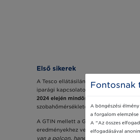
Első sikerek
A Tesco ellátásilánc-fejlesztési és -vál
Fontosnak t
iparági kapcsolatokért felelős igazgat
2024 elején mindössze két saját márkás
A böngészési élmény 
szobahőmérsékleten tárolható kategór
a forgalom elemzése 
A GTIN mellett a GS1 QR kódok tétels
A "Az összes elfogad
eredményekhez vezetett, magyarázza I
elfogadásával anoni
van a polcon, hanem azt is, hogy hány d