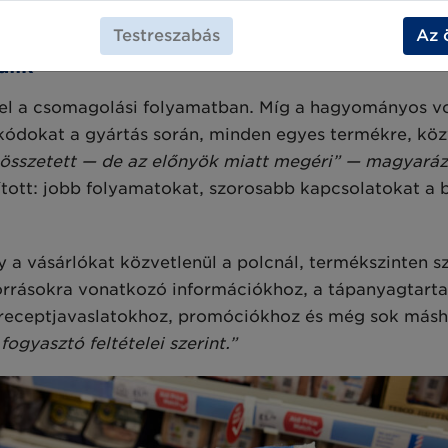
empontjából.”
Testreszabás
Az 
lik
el a csomagolási folyamatban. Míg a hagyományos vo
kódokat a gyártás során, minden egyes termékre, közv
sszetett — de az előnyök miatt megéri” — magyaráz
ított: jobb folyamatokat, szorosabb kapcsolatokat a b
 a vásárlókat közvetlenül a polcnál, termékszinten 
forrásokra vonatkozó információkhoz, a tápanyagtart
 receptjavaslatokhoz, promóciókhoz és még sok másh
 fogyasztó feltételei szerint.”