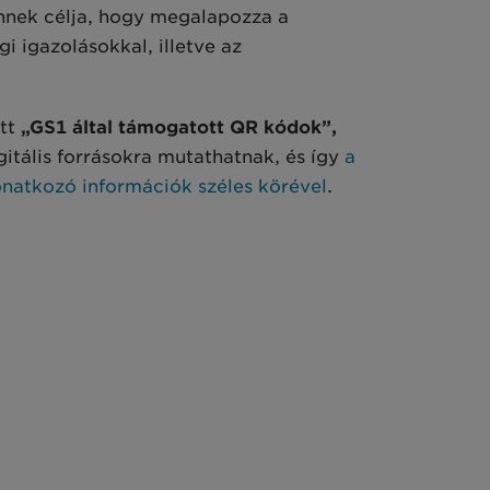
Ennek célja, hogy megalapozza a
i igazolásokkal, illetve az
ett
„GS1 által támogatott QR kódok”,
igitális forrásokra mutathatnak, és így
a
natkozó információk széles körével
.