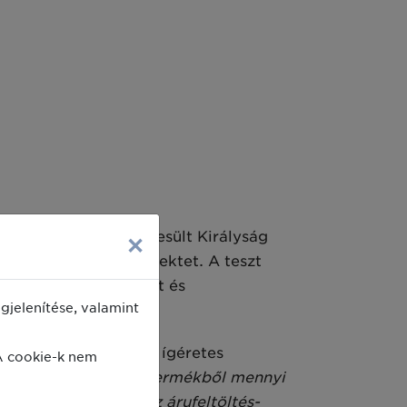
ain Walker, a GS1 Egyesült Királyság
×
en mutatta be a projektet. A teszt
ra bővült
a friss, hűtött és
jelenítése, valamint
hatnak. Ez már most ígéretes
A cookie-k nem
mondani, hogy egy termékből mennyi
ulladékcsökkentés, az árufeltöltés-