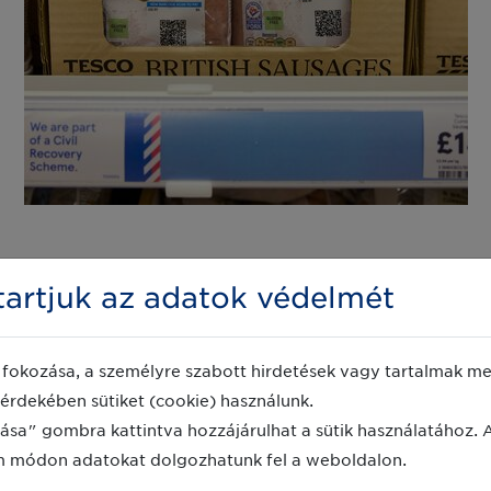
tozáskezelési igazgatója, Isabela De Pedro, valamint I
artjuk az adatok védelmét
ója a londoni Retail Technology Show 2025 rendezvény
 termékkel indult, azóta pedig tizenkét termékvonal
fokozása, a személyre szabott hirdetések vagy tartalmak meg
iákban.
érdekében sütiket (cookie) használunk.
zámokat és minőségmegőrzési dátumokat is tartalmaz
ása" gombra kattintva hozzájárulhat a sütik használatához. 
sabela De Pedro:
„Most már nemcsak azt tudjuk meg
m módon adatokat dolgozhatunk fel a weboldalon.
arab közelít a lejárathoz. Ez hatalmas előrelépés a h