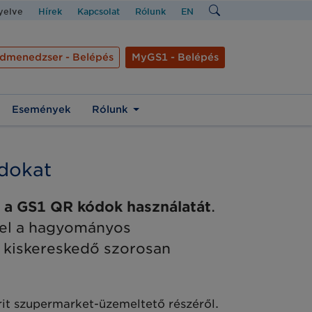
nyelve
Hírek
Kapcsolat
Rólunk
EN
dmenedzser - Belépés
MyGS1 - Belépés
Események
Rólunk
ódokat
i a GS1 QR kódok használatát
.
fel a hagyományos
t kiskereskedő szorosan
it szupermarket-üzemeltető részéről.