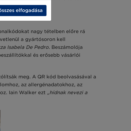
összes elfogadása
nalkódokat nagy tételben előre rá
etlenül a gyártósoron kell
za Isabela De Pedro
. Beszámolója
eszállítókkal és erősebb vásárlói
szólítsák meg. A QR kód beolvasásával a
alomhoz, az allergénadatokhoz, az
oz. Iain Walker ezt
„hídnak nevezi a