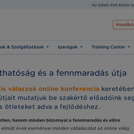
Az üzleti élet közös 
Vonalkó
ok & Szolgáltatások
Iparágak
Training Center
rthatóság és a fennmaradás útja
ális válaszok online konferencia
keretében 
ait mutatjuk be szakértő előadóink segí
 ötleteket adva a fejlődéshez.
etlen, hanem minden bizonnyal a fennmaradás és előre
elmúlt évek eseményei minden vállalkozást az online világ