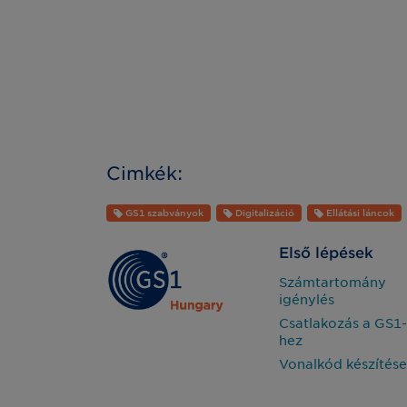
Cimkék:
GS1 szabványok
Digitalizáció
Ellátási láncok
Első lépések
Számtartomány
igénylés
Csatlakozás a GS1-
hez
Vonalkód készítése