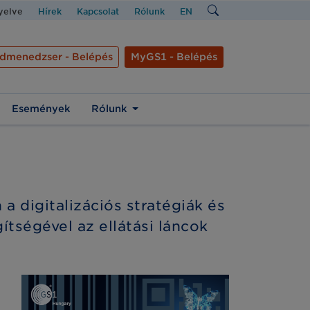
nyelve
Hírek
Kapcsolat
Rólunk
EN
dmenedzser - Belépés
MyGS1 - Belépés
Események
Rólunk
a digitalizációs stratégiák és
tségével az ellátási láncok