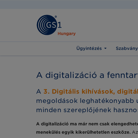
Ügyintézés
Szabvány
A digitalizáció a fennta
A
3. Digitális kihívások, digit
megoldások leghatékonyabb útj
minden szereplőjének hasznos
A digitalizáció ma már nem csak elengedhet
menekülés egyik kikerülhetetlen eszköze.
Az 