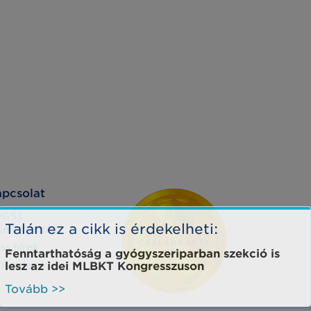
pcsolat
yGS1
Talán ez a cikk is érdekelheti:
jelentkezés
iss hírek
Fenntarthatóság a gyógyszeriparban szekció is
rleveleink
lesz az idei MLBKT Kongresszuson
Tovább >>