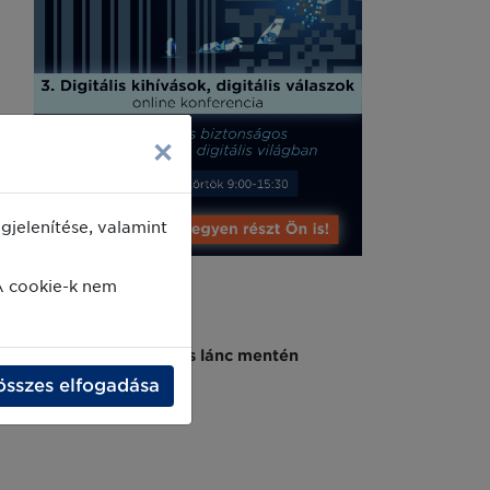
×
jelenítése, valamint
A cookie-k nem
őadóinkat, akik az ellátás lánc mentén
összes elfogadása
uk megtervezéséhez.