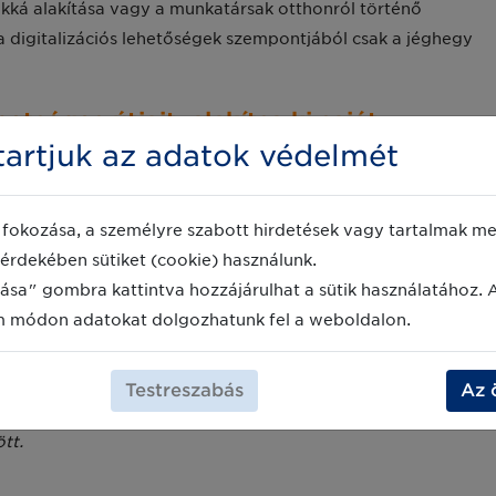
pokká alakítása vagy a munkatársak otthonról történő
digitalizációs lehetőségek szempontjából csak a jéghegy
etséges útjait, alakítsa ki saját
artjuk az adatok védelmét
ünk!
fokozása, a személyre szabott hirdetések vagy tartalmak meg
vember 10. 9:00-15:30
érdekében sütiket (cookie) használunk.
ása" gombra kattintva hozzájárulhat a sütik használatához. 
m módon adatokat dolgozhatunk fel a weboldalon.
ális válaszok online konferenciára és hallgassa meg szakértő el
Testreszabás
Az 
új és hasznos információkkal saját digitalizációs stratégiáj
tt.