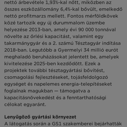
nettó árbevétele 1,93%-kal nőtt, miközben az
összes eszközállomány 6,4%-kal bővült, emelkedő
nettó profitmarzs mellett. Fontos mérföldkövek
közé tartozik egy új durummalom üzembe
helyezése 2013-ban, amely évi 90 000 tonnával
növelte az őrlési kapacitást, valamint egy
takarmánygyár és a 2. számú Tésztagyár indítása
2018-ban. Legutóbb a Gyermelyi 34 millió eurót
meghaladó beruházásokat jelentett be, amelyek
kivitelezése 2025-ben kezdődött. Ezek a
projektek további tésztagyártási bővítést,
csomagolási fejlesztéseket, tojásfeldolgozó
egységet és napelemes energia-telepítéseket
foglalnak magukban — támogatva a
kapacitásnövekedést és a fenntarthatósági
célokat egyaránt.
Lenyűgöző gyártási környezet
A látogatás során a GS1 szakemberei bejárhatták