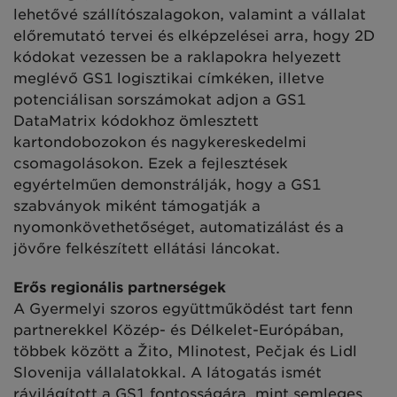
lehetővé szállítószalagokon, valamint a vállalat
előremutató tervei és elképzelései arra, hogy 2D
kódokat vezessen be a raklapokra helyezett
meglévő GS1 logisztikai címkéken, illetve
potenciálisan sorszámokat adjon a GS1
DataMatrix kódokhoz ömlesztett
kartondobozokon és nagykereskedelmi
csomagolásokon. Ezek a fejlesztések
egyértelműen demonstrálják, hogy a GS1
szabványok miként támogatják a
nyomonkövethetőséget, automatizálást és a
jövőre felkészített ellátási láncokat.
Erős regionális partnerségek
A Gyermelyi szoros együttműködést tart fenn
partnerekkel Közép- és Délkelet-Európában,
többek között a Žito, Mlinotest, Pečjak és Lidl
Slovenija vállalatokkal. A látogatás ismét
rávilágított a GS1 fontosságára, mint semleges