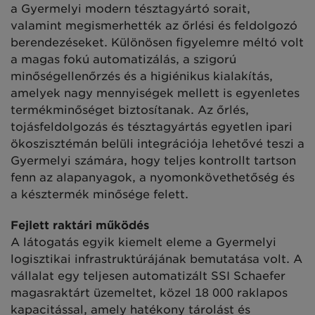
a Gyermelyi modern tésztagyártó sorait,
valamint megismerhették az őrlési és feldolgozó
berendezéseket. Különösen figyelemre méltó volt
a magas fokú automatizálás, a szigorú
minőségellenőrzés és a higiénikus kialakítás,
amelyek nagy mennyiségek mellett is egyenletes
termékminőséget biztosítanak. Az őrlés,
tojásfeldolgozás és tésztagyártás egyetlen ipari
ökoszisztémán belüli integrációja lehetővé teszi a
Gyermelyi számára, hogy teljes kontrollt tartson
fenn az alapanyagok, a nyomonkövethetőség és
a késztermék minősége felett.
Fejlett raktári működés
A látogatás egyik kiemelt eleme a Gyermelyi
logisztikai infrastruktúrájának bemutatása volt. A
vállalat egy teljesen automatizált SSI Schaefer
magasraktárt üzemeltet, közel 18 000 raklapos
kapacitással, amely hatékony tárolást és