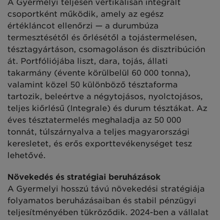
A Gyermelyi teljesen vertikálisan integrált
csoportként működik, amely az egész
értékláncot ellenőrzi — a durumbúza
termesztésétől és őrlésétől a tojástermelésen,
tésztagyártáson, csomagoláson és disztribúción
át. Portfóliójába liszt, dara, tojás, állati
takarmány (évente körülbelül 60 000 tonna),
valamint közel 50 különböző tésztaforma
tartozik, beleértve a négytojásos, nyolctojásos,
teljes kiőrlésű (Integrale) és durum tésztákat. Az
éves tésztatermelés meghaladja az 50 000
tonnát, túlszárnyalva a teljes magyarországi
keresletet, és erős exporttevékenységet tesz
lehetővé.
Növekedés és stratégiai beruházások
A Gyermelyi hosszú távú növekedési stratégiája
folyamatos beruházásaiban és stabil pénzügyi
teljesítményében tükröződik. 2024-ben a vállalat