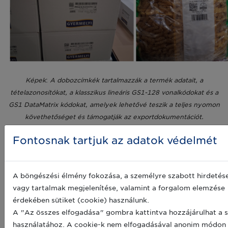
Képek
:
A dobozcímkék tartalmazzák a termék adatait, a
tételazonosítókat, a klasszikus lineáris GS1-128 vonalkódokat és a
GS1 DataMatrix kódokat, amelyek lehetővé teszik a teljes nyomon
követhetőséget és támogatják az exportdokumentációt.
A raklapokat GS1 logisztikai címkével (jobb alsó sarokban) jelölik,
Fontosnak tartjuk az adatok védelmét
amely biztosítja a szabványosított azonosítást az ellátási láncban.
Emellett a Gyermelyi jelenleg egy új, 10 000
raklapos magasraktárt épít, amelyet a szlovén
A böngészési élmény fokozása, a személyre szabott hirdetés
Riko vállalat valósít meg. A létesítmény
vagy tartalmak megjelenítése, valamint a forgalom elemzése
várhatóan 2026-ban kezdi meg működését az
érdekében sütiket (cookie) használunk.
automatizáltság és az áteresztőképesség további
A "Az összes elfogadása" gombra kattintva hozzájárulhat a s
növelése érdekében. Ezek a beruházások együtt
használatához. A cookie-k nem elfogadásával anonim módon