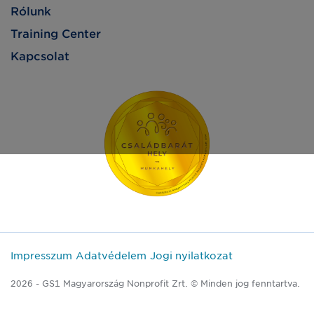
Rólunk
Training Center
Kapcsolat
Impresszum
Adatvédelem
Jogi nyilatkozat
2026 - GS1 Magyarország Nonprofit Zrt. © Minden jog fenntartva.