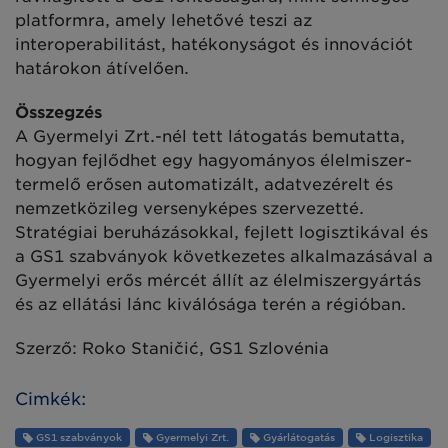
platformra, amely lehetővé teszi az
interoperabilitást, hatékonyságot és innovációt
határokon átívelően.
Összegzés
A Gyermelyi Zrt.-nél tett látogatás bemutatta,
hogyan fejlődhet egy hagyományos élelmiszer-
termelő erősen automatizált, adatvezérelt és
nemzetközileg versenyképes szervezetté.
Stratégiai beruházásokkal, fejlett logisztikával és
a GS1 szabványok következetes alkalmazásával a
Gyermelyi erős mércét állít az élelmiszergyártás
és az ellátási lánc kiválósága terén a régióban.
Szerző: Roko Staničić, GS1 Szlovénia
Cimkék:
GS1 szabványok
Gyermelyi Zrt.
Gyárlátogatás
Logisztika