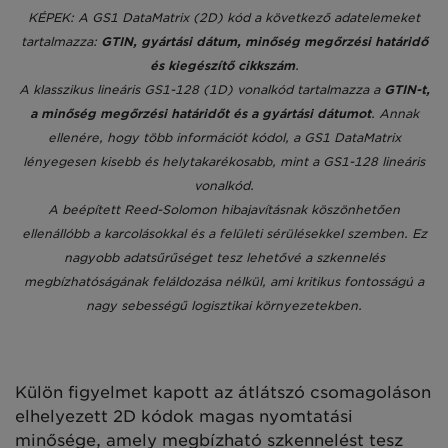
KÉPEK: A GS1 DataMatrix (2D) kód a következő adatelemeket
tartalmazza:
GTIN, gyártási dátum, minőség megőrzési határidő
és kiegészítő cikkszám
.
A klasszikus lineáris GS1-128 (1D) vonalkód tartalmazza a
GTIN-t,
a minőség megőrzési határidőt és a gyártási dátumot
. Annak
ellenére, hogy több információt kódol, a GS1 DataMatrix
lényegesen kisebb és helytakarékosabb, mint a GS1-128 lineáris
vonalkód.
A beépített Reed-Solomon hibajavításnak köszönhetően
ellenállóbb a karcolásokkal és a felületi sérülésekkel szemben. Ez
nagyobb adatsűrűséget tesz lehetővé a szkennelés
megbízhatóságának feláldozása nélkül, ami kritikus fontosságú a
nagy sebességű logisztikai környezetekben.
Külön figyelmet kapott az átlátszó csomagoláson
elhelyezett 2D kódok magas nyomtatási
minősége, amely megbízható szkennelést tesz