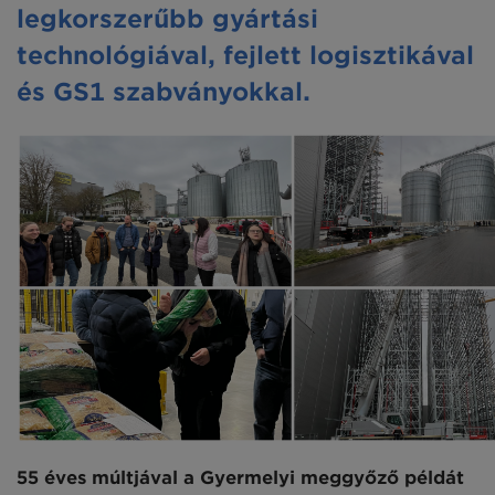
legkorszerűbb gyártási
technológiával, fejlett logisztikával
és GS1 szabványokkal.
55 éves múltjával a Gyermelyi meggyőző példát