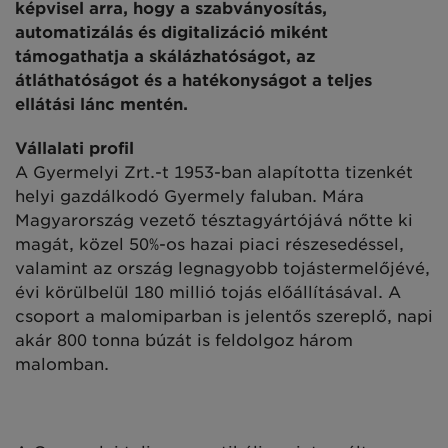
képvisel arra, hogy a szabványosítás,
automatizálás és digitalizáció miként
támogathatja a skálázhatóságot, az
átláthatóságot és a hatékonyságot a teljes
ellátási lánc mentén.
Vállalati profil
A Gyermelyi Zrt.-t 1953-ban alapította tizenkét
helyi gazdálkodó Gyermely faluban. Mára
Magyarország vezető tésztagyártójává nőtte ki
magát, közel 50%-os hazai piaci részesedéssel,
valamint az ország legnagyobb tojástermelőjévé,
évi körülbelül 180 millió tojás előállításával. A
csoport a malomiparban is jelentős szereplő, napi
akár 800 tonna búzát is feldolgoz három
malomban.