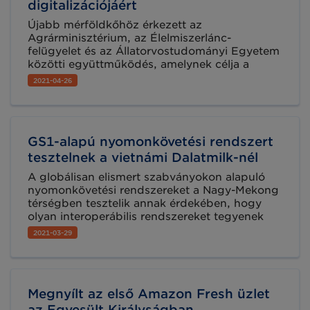
kiemelt helyre kerül a fogyasztókkal folytatott
digitalizációjáért
párbeszéd, melynek első lépéseként Hello
Újabb mérföldkőhöz érkezett az
Food néven új országos programot is indít a
Agrárminisztérium, az Élelmiszerlánc-
szervezet.
felügyelet és az Állatorvostudományi Egyetem
közötti együttműködés, amelynek célja a
magyar állategészségügy, a magyar agrárium
2021-04-26
és ezáltal a magyar vidék sikere – emelte ki Dr.
Bognár Lajos főállatorvos, az
Agrárminisztérium élelmiszerlánc-felügyeletért
felelőshelyettes államtitkára szerdán az
GS1-alapú nyomonkövetési rendszert
Állatorvostudományi Egyetem Digitális
Élelmiszerlánc Oktatási, Kutatási, Fejlesztési és
tesztelnek a vietnámi Dalatmilk-nél
Innovációs Intézet, az Agrárminisztérium és a
A globálisan elismert szabványokon alapuló
Digitális Jólét Program között létrejött
nyomonkövetési rendszereket a Nagy-Mekong
együttműködési megállapodások ünnepélyes
térségben tesztelik annak érdekében, hogy
aláírásán.
olyan interoperábilis rendszereket tegyenek
elérhetővé a vállalkozások számára, amelyek
2021-03-29
segítségével hatékonyan visszakövethetik a
termékek eredetét és az információs
technológia segítségével irányíthatják a
gyártási eljárásokat.
Megnyílt az első Amazon Fresh üzlet
az Egyesült Királyságban