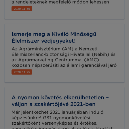
a rendeleteknek megfelelő módon lehessen
frissélelmiszer-pultot működtetni, a hatóságok
2020-11-30
magas színvonal fenntartását követelik meg a
vállalatoktól, ideértve az egyre részletesebb
nyomonkövetési követelményeket is.
Ismerje meg a Kiváló Minőségű
Élelmiszer védjegyeket!
Az Agrárminisztérium (AM) a Nemzeti
Élelmiszerlánc-biztonsági Hivatallal (Nébih) és
az Agrármarketing Centrummal (AMC)
közösen népszerűsíti az állami garanciával járó
minőséget. A Kiváló Minőségű Élelmiszer
2020-11-25
(KMÉ) védjegyeket bemutató kampány célja,
hogy a lakosság és az élelmiszeripar szereplői
közül is minél többen megismerhessék az új
védjegyrendszert és annak előnyeit. A KMÉ-
A nyomon követés elkerülhetetlen –
védjegyekkel fémjelzett, megbízható
minőségű termékek mögött ellenőrzött
váljon a szakértőjévé 2021-ben
alapanyagok és gyártási folyamatok állnak,
Már jelentkezhet 2021 januárjában induló
tudhattuk meg az AMC közleményéből.
képzésünkre! GS1 nyomonkövetési
szakértőként versenyképes és értékes,
nemzetközi innovációkon alapuló szaktudást