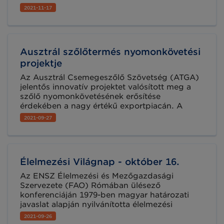
segítségével több iparágban, köztük az
2021-11-17
élelmiszeriparban és kereskedelemben, a
logisztikában, az építőiparban és az
egészségügyben.
Ausztrál szőlőtermés nyomonkövetési
projektje
Az Ausztrál Csemegeszőlő Szövetség (ATGA)
jelentős innovatív projektet valósított meg a
szőlő nyomonkövetésének erősítése
érdekében a nagy értékű exportpiacán. A
2021. júniusában kezdődött kísérleti projekt a
2021-09-27
2021/22-es évi csemegeszőlő betakarítási
szezon idejére szól, és célja az export
kiépítése, a kockázatok csökkentése és a
termékek védelme a termelőktől egészen a
Élelmezési Világnap - október 16.
fogyasztókig történő nyomon követés
fejlesztésével.
Az ENSZ Élelmezési és Mezőgazdasági
Szervezete (FAO) Rómában ülésező
konferenciáján 1979-ben magyar határozati
javaslat alapján nyilvánította élelmezési
világnappá október 16-át. A világnap célja a
2021-09-26
kormányok és a széles közvélemény