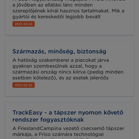
a jövőben az ellátási lánc minden
szereplőjének kínál hasznos tartalmakat. Mik a
gyártói és kereskedői legjobb bevált
gyakorlatok? Melyek a legújabb technológiai
2021-02-24
újdonságok? Hogyan alakulnak a fogyasztói és
piaci trendek? Iratkozzon fel havonta
jelentkező hírlevelünkre az értékes
információkért!
Származás, minőség, biztonság
A hatóság szakemberei a piacokat járva
gyakran szembesülnek azzal, hogy a
származási ország nincs kiírva (pedig minden
esetben kötelező), és az esetek jelentős
részében a kereskedő vagy a termelő nem is
2021-02-22
érti, miért kellene ezt megtennie. A késő őszi –
kora téli időszakban különösen fontos ez,
hiszen ilyenkor pl. paradicsomból magyar,
török, spanyol, vagy akár olasz, holland
TrackEasy - a tápszer nyomon követő
származású termék egyszerre van jelen a
piacon, a vásárló részéről pedig jogos igény,
rendszer fogyasztóknak
hogy eldönthesse, melyiket részesíti előnyben.
A FrieslandCampina vezető csecsemő tápszer
márkája, a Friso számára technológiai