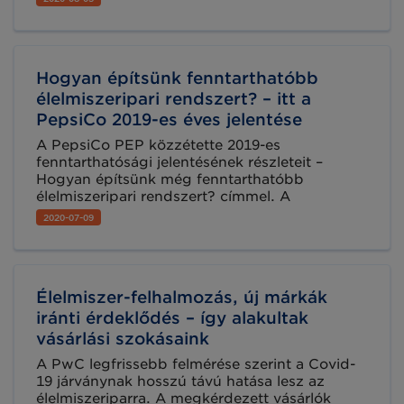
„Élelmiszerek a Walmartból” nevet kapta, a
Yahoo email fiókkal rendelkező felhasználók
számára lesz elérhető első körben iOS
applikáción és asztali alkalmazásként, de az
Hogyan építsünk fenntarthatóbb
Androidos verzió is érkezik még idén.
élelmiszeripari rendszert? – itt a
PepsiCo 2019-es éves jelentése
A PepsiCo PEP közzétette 2019-es
fenntarthatósági jelentésének részleteit –
Hogyan építsünk még fenntarthatóbb
élelmiszeripari rendszert? címmel. A
jelentésből kiderül, hogy mi áll a világon a
2020-07-09
második legnagyobb élelmiszergyártó
vállalkozás fenntarthatósági stratégiájának
fókuszában és milyen aktivitásokat terveznek a
jövőben.
Élelmiszer-felhalmozás, új márkák
iránti érdeklődés – így alakultak
vásárlási szokásaink
A PwC legfrissebb felmérése szerint a Covid-
19 járványnak hosszú távú hatása lesz az
élelmiszeriparra. A megkérdezett vásárlók