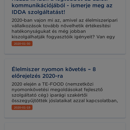
kommunikációjából - ismerje meg az
IDDA szolgáltatást!
2020-ban vajon mi az, amivel az élelmiszeripari
vállalkozások tovább növelhetik értékesítési
hatékonyságukat és még jobban
kiszolgálhatják fogyasztóik igényeit? Van egy
megbízható tippünk: az IDDA szolgáltatás.
2020-01-30
Élelmiszer nyomon követés – 8
előrejelzés 2020-ra
2020 elején a TE-FOOD (nemzetközi
nyomonkövetési megoldásokat fejlesztő
szolgáltató cég) iparági szakértői
összegyűjtötték jóslataikat azzal kapcsolatban,
hogy szerintük melyek lesznek az élelmiszer
2020-01-19
nyomon követés idei új, meghatározó trendjei.