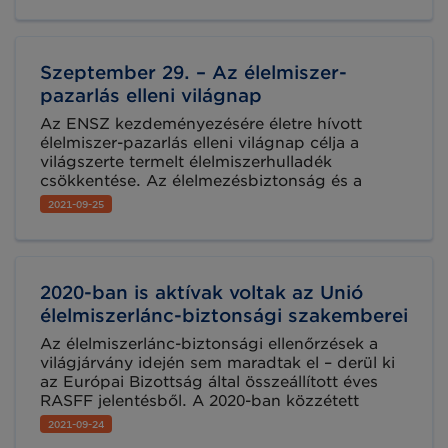
mozgósítása az emberiség igen jelentős részét
sújtó élelmezési gondok orvoslására.
Szeptember 29. – Az élelmiszer-
pazarlás elleni világnap
Az ENSZ kezdeményezésére életre hívott
élelmiszer-pazarlás elleni világnap célja a
világszerte termelt élelmiszerhulladék
csökkentése. Az élelmezésbiztonság és a
táplálkozás helyzete a világban című FAO
2021-09-25
jelentés szerint a megtermelt élelmiszerek
mintegy 1/3-a hulladékként végzi. Ez évente
1,3 milliárd tonna élelmiszert jelent. Ilyen
mértékű pazarlás mellett 2019-ben világszerte
2020-ban is aktívak voltak az Unió
mintegy 690 millióan éheztek.
élelmiszerlánc-biztonsági szakemberei
Az élelmiszerlánc-biztonsági ellenőrzések a
világjárvány idején sem maradtak el – derül ki
az Európai Bizottság által összeállított éves
RASFF jelentésből. A 2020-ban közzétett
mintegy négyezer élelmiszer-biztonsági
2021-09-24
bejelentésnek csupán töredéke vonatkozott