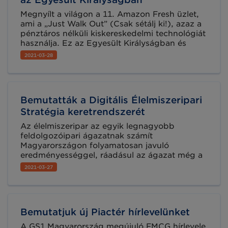
Megnyílt a világon a 11. Amazon Fresh üzlet,
ami a „Just Walk Out” (Csak sétálj ki!), azaz a
pénztáros nélküli kiskereskedelmi technológiát
használja. Ez az Egyesült Királyságban és
Európában az első ilyen áruház.
2021-03-28
Bemutatták a Digitális Élelmiszeripari
Stratégia keretrendszerét
Az élelmiszeripar az egyik legnagyobb
feldolgozóipari ágazatnak számít
Magyarországon folyamatosan javuló
eredményességgel, ráadásul az ágazat még a
koronavírus-járvány idején is tudott növekedni,
2021-03-27
amit a digitalizáció csak még tovább
ösztönözhet – jelentette ki dr. Bognár Lajos, az
Agrárminisztérium élelmiszerlánc-felügyeletért
felelős helyettes államtitkára a 34. Digitális
Bemutatjuk új Piactér hírlevelünket
Jólét Fórumon.
A GS1 Magyarország megújuló FMCG hírlevele