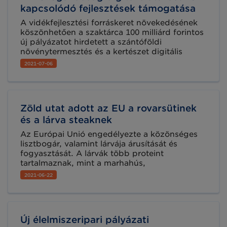
kapcsolódó fejlesztések támogatása
A vidékfejlesztési forráskeret növekedésének
köszönhetően a szaktárca 100 milliárd forintos
új pályázatot hirdetett a szántóföldi
növénytermesztés és a kertészet digitális
átállásának és precíziós fejlesztésének
2021-07-06
támogatására. A termelőknek lehetőségük
nyílik az erő, betakarító- és munkagépek,
mellett infokommunikációs eszközök
beszerzésére, számítógépes szoftverek
Zöld utat adott az EU a rovarsütinek
megvásárlására vagy kifejlesztésére, valamint
szabadalmak, licencek, szerzői jogok és
és a lárva steaknek
védjegyek vagy eljárások meg szerzésére is. A
Az Európai Unió engedélyezte a közönséges
pályázat támogatja a precíziós gazdálkodásra
lisztbogár, valamint lárvája árusítását és
történő átálláshoz kapcsolódó képzéseket és
fogyasztását. A lárvák több proteint
oktatásokat is.
tartalmaznak, mint a marhahús,
tenyésztésükhöz-feldolgozásukhoz mégis
2021-06-22
sokkal kevesebb vízre, energiára és
földterületre van szükség. Így nem csak a
túlnépesedett bolygó élelmezésére
jelenthetnek megoldást, de a klímaválságra is.
Új élelmiszeripari pályázati