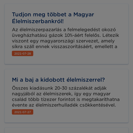
kapcsolatok igazgatójával készült interjúnk
második része önkéntességről, illetve a
Tudjon meg többet a Magyar
támogatói lehetőségekről szól. Az első rész itt
olvasható.
Élelmiszerbankról!
Az élelmiszerpazarlás a felmelegedést okozó
üvegházhatású gázok 10%-áért felelős. Létezik
viszont egy magyarországi szervezet, amely
síkra száll ennek visszaszorításáért, emellett a
hazánkban élő éhezőknek is segít. Mi történik
2021-07-28
a feleslegessé vált élelmiszerekkel, használnak-
e a nyomon követés során vonalkódot, illetve
mi a különbség a minőségmegőrzési idő és a
fogyaszthatósági idő között?Nagygyörgy
Mi a baj a kidobott élelmiszerrel?
Andrással, a Magyar Élelmiszerbank Egyesület
külső kapcsolatok igazgatójával beszélgettünk
Összes kiadásunk 20-30 százalékát adják
mindezekről. (1. rész)
nagyjából az élelmiszerek, így egy magyar
család több tízezer forintot is megtakaríthatna
évente az élelmiszerhulladék csökkentésével.
Amit a kidobott élelmiszerre költöttünk,
2021-07-27
rengeteg hasznos dologra is fordíthatnánk! A
pazarlás visszaszorítása nyereség nekünk is és
a bolygónak is.