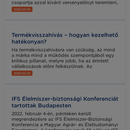
csoportja azzal kívánt versenyelőnyt teremteni,
hogy a terményeikről és élelmiszereikről a
2022-03-30
rendelkezésre álló információkhoz könnyebb
hozzáférést biztosítanak a fogyasztóik
számára. Mindezt az IoT és a GS1-szabványos
nyomonkövetési megoldások ötvözésével
Termékvisszahívás – hogyan kezelhető
érték el.
hatékonyan?
Ha termékvisszahívásra van szükség, az mind
a márka mind a működés szempontjából egy
kritikus pillanat, melyre jobb, ha az érintett
vállalkozások előre felkészülnek. Az
élelmiszerlánc összetett hálózatában fontos,
2022-02-22
hogy minden szereplő – vállalkozó, hatóság,
vásárló - tisztában legyen saját felelősségi
körével. Ha bármelyik szereplő tudomására jut,
hogy egy termék nem felel meg az élelmiszer-
IFS Élelmiszer-biztonsági Konferenciát
biztonsági előírásoknak, köteles tudatni ezt a
lánc többi szereplőjével is.
tartottak Budapesten
2022. február 4-én, pénteken került
megrendezésre az IFS Élelmiszer-Biztonsági
Konferencia a Magyar Agrár- és Élettudományi