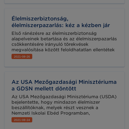
magyar előállítású termékre. A 196 hazánkat is
érintő ügy főként étrend-kiegészítőkhöz és
egyéb speciális élelmiszerekhez,
Élelmiszerbiztonság,
baromfihúshoz és abból készült termékekhez,
takarmányokhoz, valamint gabona- és
élelmiszerpazarlás: kéz a kézben jár
sütőipari termékekhez kapcsolódott.
Első ránézésre az élelmiszerbiztonság
alapelveinek betartása és az élelmiszerpazarlás
csökkentésére irányuló törekvések
megvalósítása között feloldhatatlan ellentétek
húzódnak. Az élelmiszerbiztonsági tanácsok
2021-08-26
betarthatatlanul szigorúnak tűnhetnek, a
helyes gyakorlatok mintha csak több
élelmiszerhulladék keletkezését generálnák. A
valóságban azonban meglehetősen sok
Az USA Mezőgazdasági Minisztériuma
hasonlóságot találunk. Az Élelmiszerbiztonság
Világnapja jó alkalmat kínál arra, hogy
a GDSN mellett döntött
szemügyre vegyük, melyek a két terület közös
Az USA Mezőgazdasági Minisztériuma (USDA)
pontjai.
bejelentette, hogy mindazon élelmiszer
beszállítóknak, melyek részt vesznek a
Nemzeti Iskolai Ebéd Programban,
meghatározott élelmiszerek kapcsán adatokat
2021-08-24
kell szolgáltatniuk a GS1 Globális