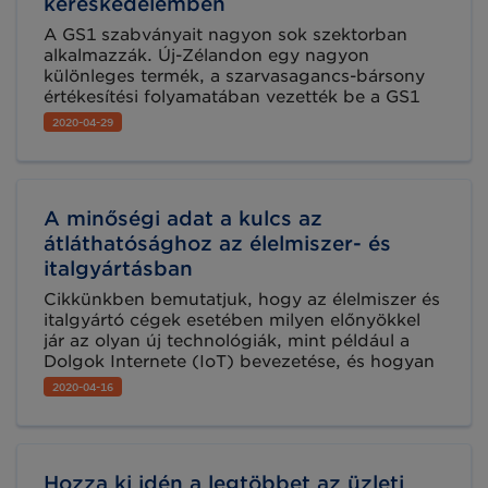
kereskedelemben
A GS1 szabványait nagyon sok szektorban
alkalmazzák. Új-Zélandon egy nagyon
különleges termék, a szarvasagancs-bársony
értékesítési folyamatában vezették be a GS1
megoldásait a nyomonkövethetőség, az
2020-04-29
eredetiség védelme és az ellátási lánc
hatékonyabbá tétele érdekében.
A minőségi adat a kulcs az
átláthatósághoz az élelmiszer- és
italgyártásban
Cikkünkben bemutatjuk, hogy az élelmiszer és
italgyártó cégek esetében milyen előnyökkel
jár az olyan új technológiák, mint például a
Dolgok Internete (IoT) bevezetése, és hogyan
lehetséges leghatékonyabban felhasználni a
2020-04-16
rendelkezésre álló adatokat a teljes ellátási lánc
átláthatóságának biztosítása érdekében.
Hozza ki idén a legtöbbet az üzleti