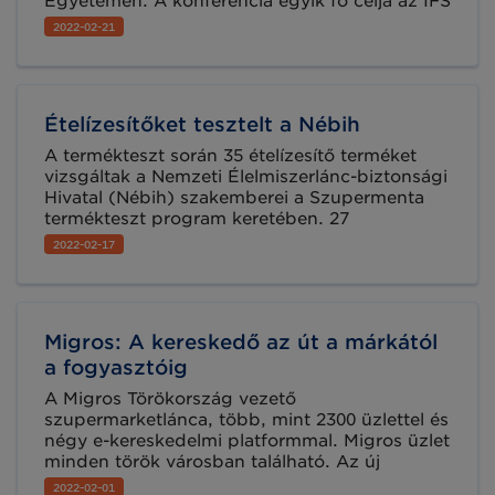
Egyetemen. A konferencia egyik fő célja az IFS
Food 7 szabvány és tanúsítási folyamat
2022-02-21
bemutatása és a hozzá kapcsolódó
információk megismertetése volt a
közönséggel. A részletek ismertetéséből az
immár kötelező, GS1-től igényelhető GLN szám
Ételízesítőket tesztelt a Nébih
sem hiányozhatott.
A termékteszt során 35 ételízesítő terméket
vizsgáltak a Nemzeti Élelmiszerlánc-biztonsági
Hivatal (Nébih) szakemberei a Szupermenta
termékteszt program keretében. 27
ételízesítőnél fordultak elő jelölési hibák,
2022-02-17
továbbá a hatóság – már a tesztfolyamat
legelején – öt, zellert is tartalmazó ételízesítőt
kivont a forgalomból, mert a csomagoláson
nem jelölték az allergén jelenlétét.
Migros: A kereskedő az út a márkától
a fogyasztóig
A Migros Törökország vezető
szupermarketlánca, több, mint 2300 üzlettel és
négy e-kereskedelmi platformmal. Migros üzlet
minden török városban található. Az új
technológiákat és a legkorszerűbb
2022-02-01