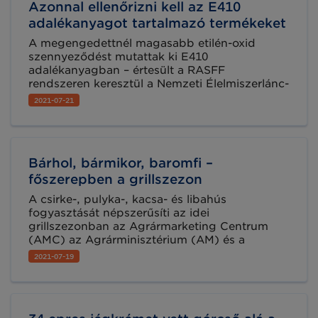
Azonnal ellenőrizni kell az E410
adalékanyagot tartalmazó termékeket
A megengedettnél magasabb etilén-oxid
szennyeződést mutattak ki E410
adalékanyagban – értesült a RASFF
rendszeren keresztül a Nemzeti Élelmiszerlánc-
biztonsági Hivatal (Nébih). A hatóság a
2021-07-21
kiemelten kockázatos termékek esetében
célellenőrzést indít, emellett minden, E410
adalékanyagot Magyarországra behozó,
valamint azt élelmiszer előállításhoz
Bárhol, bármikor, baromfi –
felhasználó vállalkozótól mielőbbi
önellenőrzést és szükség esetén határozott
főszerepben a grillszezon
intézkedést kér.
A csirke-, pulyka-, kacsa- és libahús
fogyasztását népszerűsíti az idei
grillszezonban az Agrármarketing Centrum
(AMC) az Agrárminisztérium (AM) és a
Baromfi Termék Tanács (BTT)
2021-07-19
együttműködésével. A grillezés most igazán
népszerű, sőt az utóbbi évtizedekben sokat
fejlődött mind a technológiát, mind a
fűszerezést tekintve.