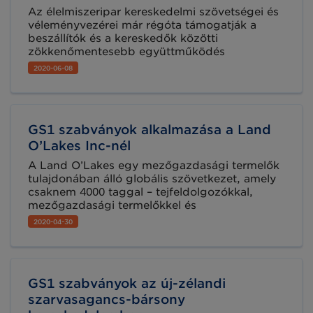
Az élelmiszeripar kereskedelmi szövetségei és
véleményvezérei már régóta támogatják a
beszállítók és a kereskedők közötti
zökkenőmentesebb együttműködés
kialakítását. Ennek jelentősége most még
2020-06-08
jobban megmutatkozott, köszönhetően annak,
hogy az online élelmiszervásárlás mértéke
egyre nő, a verseny egyre fokozódik és
ráadásként a jelenlegi járványhelyzet is arra
GS1 szabványok alkalmazása a Land
kényszerítette a kereskedőket és beszállítókat,
hogy finomítsák működési folyamataikat.
O’Lakes Inc-nél
A Land O’Lakes egy mezőgazdasági termelők
tulajdonában álló globális szövetkezet, amely
csaknem 4000 taggal – tejfeldolgozókkal,
mezőgazdasági termelőkkel és
mezőgazdasági kiskereskedőkkel dolgozik. A
2020-04-30
tevékenységük kiterjedt logisztikai hálózat
összehangolt működését igényli, ezért
döntöttek a GS1 szabványok bevezetése
mellett.
GS1 szabványok az új-zélandi
szarvasagancs-bársony