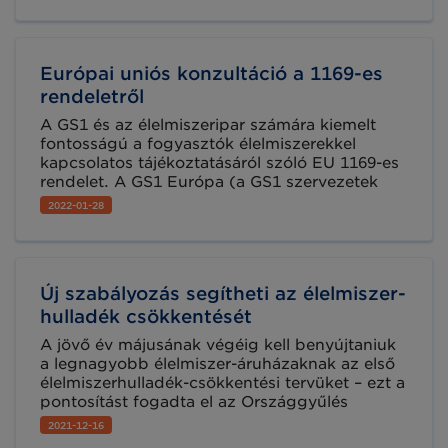
alapuló, megbízható nyomonkövetési
rendszert hozott létre, mellyel több területen is
biztosította a hatékonyabb és biztonságosabb
működést.
Európai uniós konzultáció a 1169-es
rendeletről
A GS1 és az élelmiszeripar számára kiemelt
fontosságú a fogyasztók élelmiszerekkel
kapcsolatos tájékoztatásáról szóló EU 1169-es
rendelet. A GS1 Európa (a GS1 szervezetek
európai szövetsége) erősen elkötelezett ebben
2022-01-28
a témában, hiszen a GS1 segíti a termékek
nyomon követését az alapanyag beérkezésétől
egészen a fogyasztóknak történő
értékesítésig, és a jelölési információk között
Új szabályozás segítheti az élelmiszer-
jelenik meg a szabványunk, a vonalkód is.
hulladék csökkentését
A jövő év májusának végéig kell benyújtaniuk
a legnagyobb élelmiszer-áruházaknak az első
élelmiszerhulladék-csökkentési tervüket – ezt a
pontosítást fogadta el az Országgyűlés
törvényalkotási bizottsága december 13-án az
2021-12-16
aznap benyújtott, élelmiszer-pazarlás