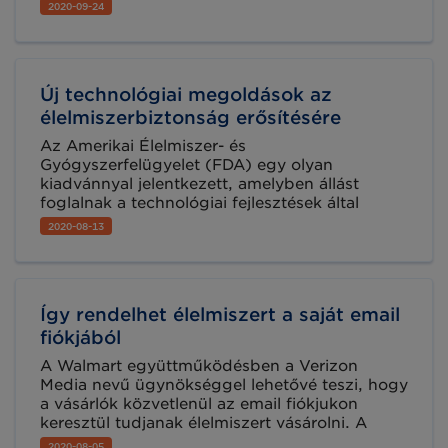
országra vonatkozó kedvező státusz
2020-09-24
elismerését követően sorra nyílhatnak újra az
egyes harmadik országi piacok a
magyarországi élőbaromfi és baromfitermék-
szállítmányok előtt.
Új technológiai megoldások az
élelmiszerbiztonság erősítésére
Az Amerikai Élelmiszer- és
Gyógyszerfelügyelet (FDA) egy olyan
kiadvánnyal jelentkezett, amelyben állást
foglalnak a technológiai fejlesztések által
megvalósuló nyomon követés, a megelőzés és
2020-08-13
az élelmiszer eredetű megbetegségek
kezelésének érdekében használt okos
eszközök mellett, törekednek az új üzleti
modellek alkalmazására és a kiskereskedelem
Így rendelhet élelmiszert a saját email
korszerűsítésére is.
fiókjából
A Walmart együttműködésben a Verizon
Media nevű ügynökséggel lehetővé teszi, hogy
a vásárlók közvetlenül az email fiókjukon
keresztül tudjanak élelmiszert vásárolni. A
szolgáltatás, amely csak egyszerűen az
2020-08-05