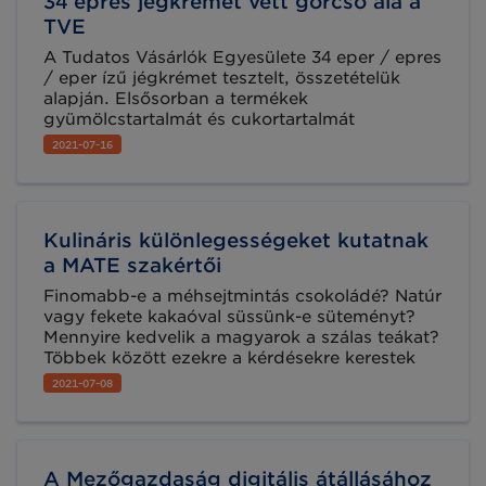
34 epres jégkrémet vett górcső alá a
TVE
A Tudatos Vásárlók Egyesülete 34 eper / epres
/ eper ízű jégkrémet tesztelt, összetételük
alapján. Elsősorban a termékek
gyümölcstartalmát és cukortartalmát
vizsgálták, de emellett az aromák,
2021-07-16
emulgeálószerek és stabilizátorok jelenlétét is
szemügyre vették, hiszen még ha ezek nem is
jelentenek nagyobb egészségügyi kockázatot,
de jelenlétük a termék minőségére nagyban
Kulináris különlegességeket kutatnak
utal.
a MATE szakértői
Finomabb-e a méhsejtmintás csokoládé? Natúr
vagy fekete kakaóval süssünk-e süteményt?
Mennyire kedvelik a magyarok a szálas teákat?
Többek között ezekre a kérdésekre kerestek
választ a Magyar Agrár- és Élettudományi
2021-07-08
Egyetem Élelmiszertudományi és Technológiai
Intézet (MATE ÉTTI) végzősei a csokoládé-,
kávé- és teakészítő mester szakirányú
továbbképzés során született
A Mezőgazdaság digitális átállásához
szakdolgozataikban.