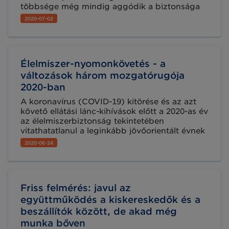
többsége még mindig aggódik a biztonsága
miatt, és amíg meg nem oldódik a járványügyi
2020-07-02
kérdés, továbbra is nagy mennyiségű
élelmiszert halmoznak fel otthonaikban.
Élelmiszer-nyomonkövetés - a
változások három mozgatórugója
2020-ban
A koronavírus (COVID-19) kitörése és az azt
követő ellátási lánc-kihívások előtt a 2020-as év
az élelmiszerbiztonság tekintetében
vitathatatlanul a leginkább jövőorientált évnek
számított. Tekintettel a feltörekvő technológiák
2020-06-24
ígéretes fejlődésére és az Egyesült Államok
Élelmiszer- és Gyógyszerfelügyeletének (FDA)
közelgő „Az Intelligensebb Élelmiszer-
biztonság Új Korszaka” címet viselő
Friss felmérés: javul az
tervezetére, az iparág továbbra is készen áll
arra, hogy lépéseket tegyen az élelmiszer-
együttműködés a kiskereskedők és a
ellátási láncot évek óta jellemző pazarlás
beszállítók között, de akad még
megállítása, és nagyobb átláthatóságának
munka bőven
elérése érdekében.