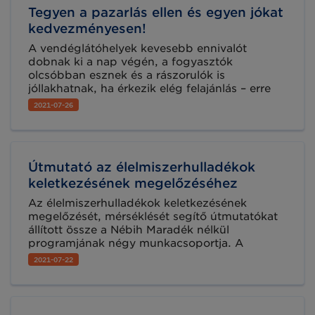
Tegyen a pazarlás ellen és egyen jókat
kedvezményesen!
A vendéglátóhelyek kevesebb ennivalót
dobnak ki a nap végén, a fogyasztók
olcsóbban esznek és a rászorulók is
jóllakhatnak, ha érkezik elég felajánlás – erre
talált ki mobilalkalmazást egy magyar startup.
2021-07-26
Ismerje meg a magyar fejlesztésű Munch
appot!
Útmutató az élelmiszerhulladékok
keletkezésének megelőzéséhez
Az élelmiszerhulladékok keletkezésének
megelőzését, mérséklését segítő útmutatókat
állított össze a Nébih Maradék nélkül
programjának négy munkacsoportja. A
vendéglátás, a kereskedelem, az ipar és a civil
2021-07-22
szektor szereplőinek szólósegédleteket
ingyenesen letölthetik az élelmiszer-
vállalkozások.