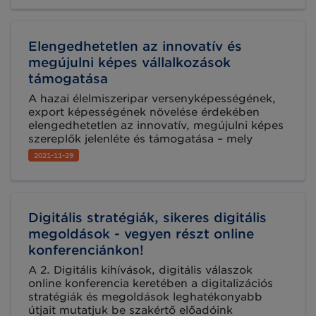
csökkentését célzó törvényjavaslathoz.
Elengedhetetlen az innovatív és
megújulni képes vállalkozások
támogatása
A hazai élelmiszeripar versenyképességének,
export képességének növelése érdekében
elengedhetetlen az innovatív, megújulni képes
szereplők jelenléte és támogatása – mely
célokra nagy hangsúlyt fektetünk az
2021-11-29
ágazatfejlesztése során – jelentette ki az
Agrárminisztérium élelmiszerlánc-felügyeletért
felelős államtitkára Békésszentandráson, a
Hungaro-Food 2009 Kft. székhelyén tett
Digitális stratégiák, sikeres digitális
látogatáson.
megoldások - vegyen részt online
konferenciánkon!
A 2. Digitális kihívások, digitális válaszok
online konferencia keretében a digitalizációs
stratégiák és megoldások leghatékonyabb
útjait mutatjuk be szakértő előadóink