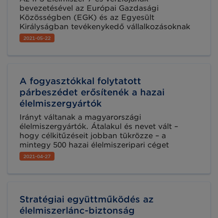
elmaradtak.
bevezetésével az Európai Gazdasági
Közösségben (EGK) és az Egyesült
Királyságban tevékenykedő vállalkozásoknak
mostantól GS1 szabványos GLN számmal
2021-05-22
(Global Location Number – Globális
helyazonosító szám) is rendelkezniük kell.
A fogyasztókkal folytatott
párbeszédet erősítenék a hazai
élelmiszergyártók
Irányt váltanak a magyarországi
élelmiszergyártók. Átalakul és nevet vált –
hogy célkitűzéseit jobban tükrözze – a
mintegy 500 hazai élelmiszeripari céget
tömörítő szakmai szervezet, az Élelmiszer-
2021-04-27
feldolgozók Országos Szövetsége. Az
összesen 1800 milliárd Ft bruttó termelési
értéket előállító hazai élelmiszerfeldolgozó
vállalatot képviselő szervezet mostantól
Stratégiai együttműködés az
Felelős Élelmiszergyártók Szövetségeként
működik tovább, tevékenységében pedig
élelmiszerlánc-biztonság