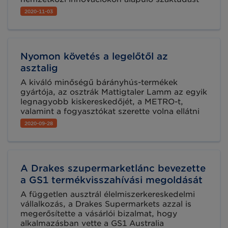
sajátíthat el, megszerezve azokat a széles körű
2020-11-03
ismereteket, mellyel a különböző
vállalkozásoknál a helyes nyomonkövetési
gyakorlat megtervezését, a hatékonyabb
folyamatok kialakítását és megszervezését
Nyomon követés a legelőtől az
koordinálhatja. Csatlakozzon a 2021. január 14-
én induló csoportunkhoz!
asztalig
A kiváló minőségű bárányhús-termékek
gyártója, az osztrák Mattigtaler Lamm az egyik
legnagyobb kiskereskedőjét, a METRO-t,
valamint a fogyasztókat szerette volna ellátni
teljes körű és pontos információkkal a
2020-09-28
termékeiről és ehhez a GS1 szabványokat hívta
segítségül.
A Drakes szupermarketlánc bevezette
a GS1 termékvisszahívási megoldását
A független ausztrál élelmiszerkereskedelmi
vállalkozás, a Drakes Supermarkets azzal is
megerősítette a vásárlói bizalmat, hogy
alkalmazásban vette a GS1 Australia