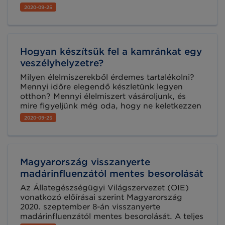
visszahívási szolgáltatását. Az ún. „Recall
2020-09-25
service” egy digitális platform, melynek
segítségével könnyedén és hatékonyan
visszahívhatók a polcokról a nem megfelelő
vagy nem biztonságos termékek.
Hogyan készítsük fel a kamránkat egy
veszélyhelyzetre?
Milyen élelmiszerekből érdemes tartalékolni?
Mennyi időre elegendő készletünk legyen
otthon? Mennyi élelmiszert vásároljunk, és
mire figyeljünk még oda, hogy ne keletkezzen
élelmiszerhulladék? Ezekre a kérdésekre ad
2020-09-25
választ a Nébih szakemberei által összeállított
Élelmiszertartalékolási útmutató.
Magyarország visszanyerte
madárinfluenzától mentes besorolását
Az Állategészségügyi Világszervezet (OIE)
vonatkozó előírásai szerint Magyarország
2020. szeptember 8-án visszanyerte
madárinfluenzától mentes besorolását. A teljes