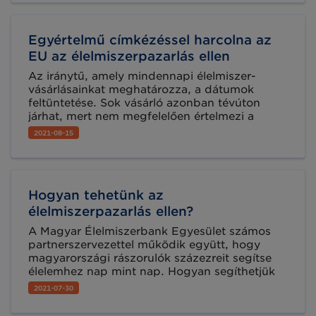
Adatszinkronizációs Hálózatán keresztül
(GDSN).
Egyértelmű címkézéssel harcolna az
EU az élelmiszerpazarlás ellen
Az iránytű, amely mindennapi élelmiszer-
vásárlásainkat meghatározza, a dátumok
feltüntetése. Sok vásárló azonban tévúton
járhat, mert nem megfelelően értelmezi a
„felhasználhatóság” fogalmát, vagy az ún.
2021-08-15
„best before” megjelölést, ami nem jelenti azt,
hogy röviddel a dátum lejárta után
fogyaszthatatlan az étel, legfeljebb már nem
olyan minőségű, mint a lejárat előtt volt.
Hogyan tehetünk az
élelmiszerpazarlás ellen?
A Magyar Élelmiszerbank Egyesület számos
partnerszervezettel működik együtt, hogy
magyarországi rászorulók százezreit segítse
élelemhez nap mint nap. Hogyan segíthetjük
munkájukat akár gyártóként, akár
2021-07-30
magánemberként? Nagygyörgy Andrással, a
Magyar Élelmiszerbank Egyesület külső