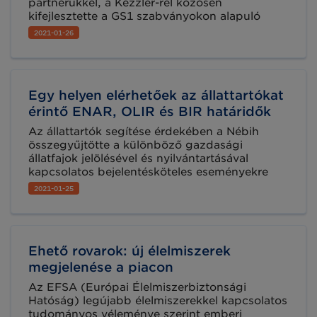
partnerükkel, a Kezzler-rel közösen
kifejlesztette a GS1 szabványokon alapuló
TrackEasy nevű alkalmazást. Ez az iparág első
2021-01-26
intelligens csomagolási innovációja, amely
karnyújtásnyira helyezi a szülők számára a
Friso-tápszer útjának nyomon követhetőségét,
a holland tejgazdaságoktól kezdve egészen a
Egy helyen elérhetőek az állattartókat
tápszeres üvegekig.
érintő ENAR, OLIR és BIR határidők
Az állattartók segítése érdekében a Nébih
összegyűjtötte a különböző gazdasági
állatfajok jelölésével és nyilvántartásával
kapcsolatos bejelentésköteles eseményekre
vonatkozó határidőket. A fajonkénti
2021-01-25
gyűjtemények
a https://portal.nebih.gov.hu/enar oldalon
érhetőek el.
Ehető rovarok: új élelmiszerek
megjelenése a piacon
Az EFSA (Európai Élelmiszerbiztonsági
Hatóság) legújabb élelmiszerekkel kapcsolatos
tudományos véleménye szerint emberi