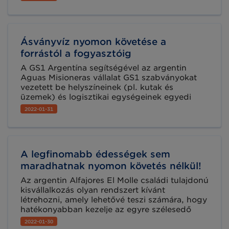
szolgáltatásokat elsők között bevezető
szupermarketlánc már a Verified by GS1-t
használja.
Ásványvíz nyomon követése a
forrástól a fogyasztóig
A GS1 Argentína segítségével az argentin
Aguas Misioneras vállalat GS1 szabványokat
vezetett be helyszíneinek (pl. kutak és
üzemek) és logisztikai egységeinek egyedi
azonosítása érdekében, amellyel immár
2022-01-31
sikeresen tudja nyomon követni a termékeit az
ellátási láncban – az ásványvizet adó kúttól
egészen a szupermarketekig.
A legfinomabb édességek sem
maradhatnak nyomon követés nélkül!
Az argentin Alfajores El Molle családi tulajdonú
kisvállalkozás olyan rendszert kívánt
létrehozni, amely lehetővé teszi számára, hogy
hatékonyabban kezelje az egyre szélesedő
termékpalettáját. A vállalat GS1 szabványokon
2022-01-30