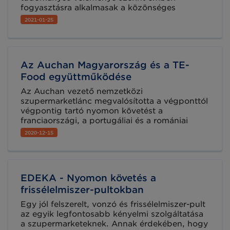
fogyasztásra alkalmasak a közönséges
lisztbogár (Tenebrio molitor) lárvájából
2021-01-25
készített élelmiszerek. Biztonsági értékeléseik
szükséges lépést jelentenek az új élelmiszerek
szabályozásában, mivel tudományos
szakvéleményük támogatja azokat az uniós és
Az Auchan Magyarország és a TE-
nemzeti döntéshozókat, akik engedélyezik
ezeket a termékeket az európai piacon.
Food együttműködése
Az Auchan vezető nemzetközi
szupermarketlánc megvalósította a végponttól
végpontig tartó nyomon követést a
franciaországi, a portugáliai és a romániai
telephelyein. Ezeket a bevezetéseket követően
2020-12-15
Magyarország a következő célpont, ahol be
szeretné vezetni az újításokat.
EDEKA - Nyomon követés a
frissélelmiszer-pultokban
Egy jól felszerelt, vonzó és frissélelmiszer-pult
az egyik legfontosabb kényelmi szolgáltatása
a szupermarketeknek. Annak érdekében, hogy