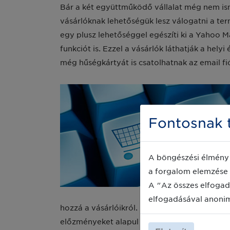
Bár a két együttműködő vállalat még nem isme
vásárlóknak lehetőségük lesz válogatni a ter
egy plusz lehetőséggel egészíti ki a Yahoo M
funkciót is. Ezzel a vásárlók láthatják a helyi
még hűségkártyát is csatolhatnak az email fi
Fontosnak t
A böngészési élmény 
a forgalom elemzése 
A "Az összes elfogad
elfogadásával anoni
hozzá a vásárlóikról. Ezáltal a későbbiekben
előzményeket alapul véve. A jövőben ennek 