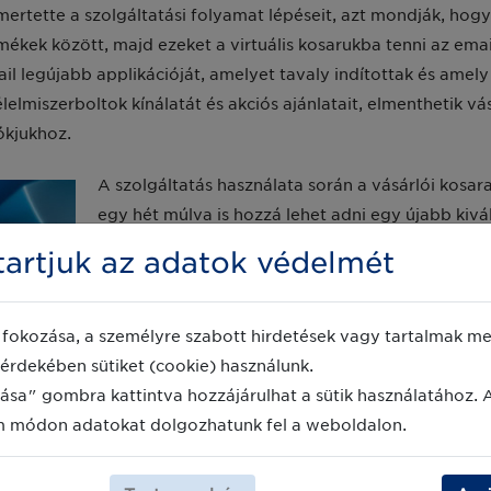
rtette a szolgáltatási folyamat lépéseit, azt mondják, hogy 
mékek között, majd ezeket a virtuális kosarukba tenni az emai
ail legújabb applikációját, amelyet tavaly indítottak és amel
 élelmiszerboltok kínálatát és akciós ajánlatait, elmenthetik vás
ókjukhoz.
A szolgáltatás használata során a vásárlói kosara
egy hét múlva is hozzá lehet adni egy újabb kivá
egyszer és már készen is vagyunk. Ráadásul a cso
artjuk az adatok védelmét
ugyanúgy zajlik a Yahoo-n keresztül is, mintha k
fokozása, a személyre szabott hirdetések vagy tartalmak meg
érdekében sütiket (cookie) használunk.
A Walmart és a Verizon Media között létrejött p
ása" gombra kattintva hozzájárulhat a sütik használatához. 
eredménye is, ugyanis ennek köszönhetően még 
m módon adatokat dolgozhatunk fel a weboldalon.
 lehetőségük lesz személyre szabott ajánlatokat kínálni a Yah
segítségével még mélyebben lehet majd értelmezni az online 