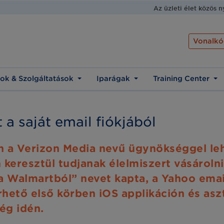
Az üzleti élet közös 
Vonalkó
ok & Szolgáltatások
Iparágak
Training Center
 a saját email fiókjából
a Verizon Media nevű ügynökséggel lehe
 keresztül tudjanak élelmiszert vásárolni
a Walmartból” nevet kapta, a Yahoo emai
rhető első körben iOS applikáción és aszt
ég idén.