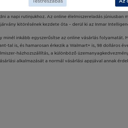
Testreszabás
Az 
rott a COVID-19 közepette, a vásárlók igyekeztek különféle 
ni a napi rutinjukhoz. Az online élelmiszereladás júniusban m
 járvány kitörésének kezdete óta – derül ki az Inmar Intellige
minél inkább egyszerűsítse az online vásárlás folyamatát. 
ant-tal is, és hamarosan érkezik a Walmart+ is, 98 dolláros éves
elmiszer-házhozszállítás, a különböző üzemanyagkedvezmény
rvásárlási alkalmazását a normál vásárlási appjával annak 