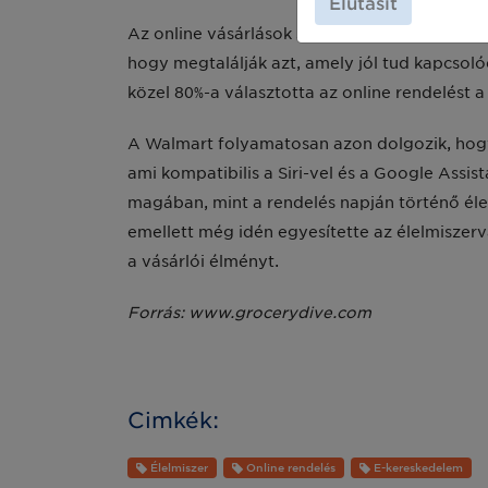
Elutasít
Az online vásárlások száma jelentősen megug
hogy megtalálják azt, amely jól tud kapcsolód
közel 80%-a választotta az online rendelést a
A Walmart folyamatosan azon dolgozik, hogy 
ami kompatibilis a Siri-vel és a Google Assist
magában, mint a rendelés napján történő él
emellett még idén egyesítette az élelmisze
a vásárlói élményt.
Forrás: www.grocerydive.com
Cimkék:
Élelmiszer
Online rendelés
E-kereskedelem