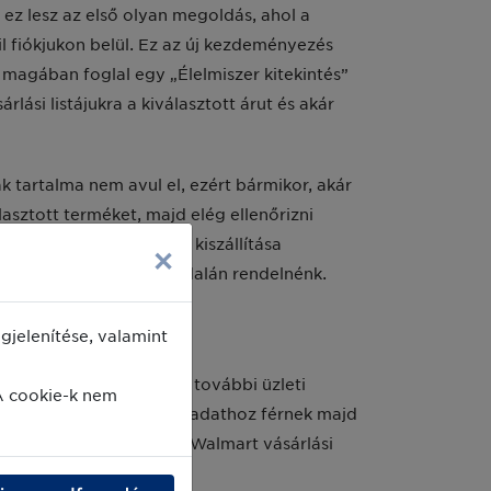
ez lesz az első olyan megoldás, ahol a
l fiókjukon belül. Ez az új kezdeményezés
y magában foglal egy „Élelmiszer kitekintés”
árlási listájukra a kiválasztott árut és akár
k tartalma nem avul el, ezért bármikor, akár
lasztott terméket, majd elég ellenőrizni
magok összeállítása és kiszállítása
×
özvetlenül a Walmart oldalán rendelnénk.
jelenítése, valamint
artnerségnek van persze további üzleti
A cookie-k nem
több információhoz és adathoz férnek majd
oo-profilok alapján és a Walmart vásárlási
vásárlói szokásokat.