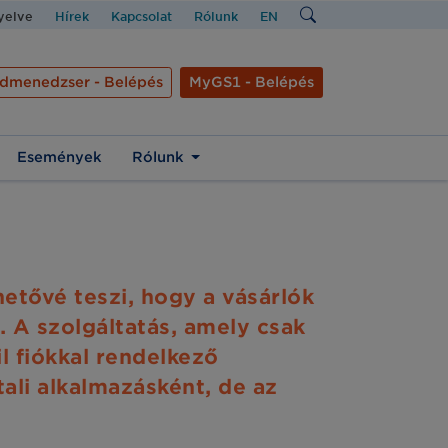
nyelve
Hírek
Kapcsolat
Rólunk
EN
dmenedzser - Belépés
MyGS1 - Belépés
Események
Rólunk
tővé teszi, hogy a vásárlók
. A szolgáltatás, amely csak
l fiókkal rendelkező
ali alkalmazásként, de az