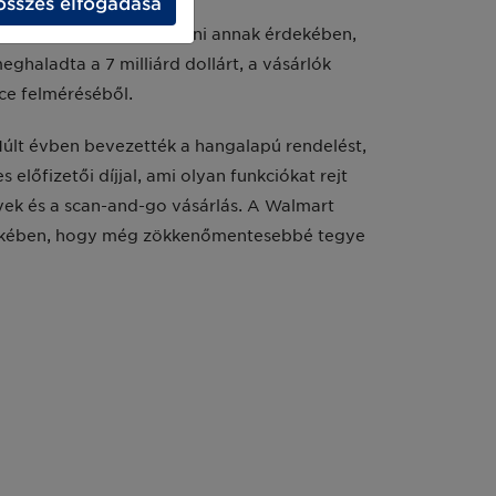
összes elfogadása
szolgáltatásokat tesztelni annak érdekében,
eghaladta a 7 milliárd dollárt, a vásárlók
nce felméréséből.
Múlt évben bevezették a hangalapú rendelést,
 előfizetői díjjal, ami olyan funkciókat rejt
ek és a scan-and-go vásárlás. A Walmart
érdekében, hogy még zökkenőmentesebbé tegye