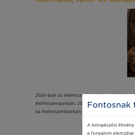
2020-ban az élelmiszeripari kibocsátás 2,6%-
Fontosnak t
élelmiszeriparban. 2010 és 2020 között a sö
az élelmiszeriparban jellemzően 59–69% köz
A böngészési élmény 
a forgalom elemzése 