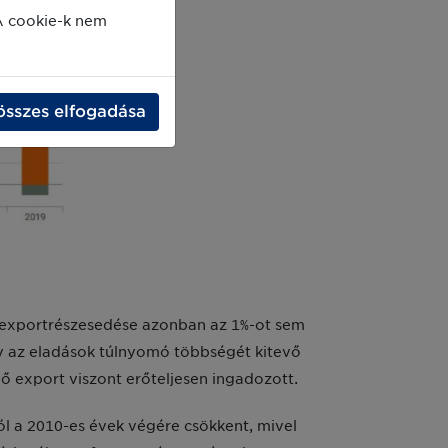
A cookie-k nem
összes elfogadása
i, exportrészesedése azonban az 1%-ot sem
gy az eladások túlnyomó többségét kitevő
ő export viszont erőteljesen ingadozott.
ól a 2010-es évek végére csökkent, mivel