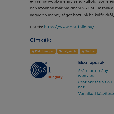
egyre nagyobb mennyiségű külföldi sör jelent
ben azonban már majdnem 26%-át. Hazánk a sö
nagyobb mennyiséget hoztunk be külföldről, m
Forrás:
https://www.portfolio.hu/
Cimkék:
Élelmiszeripar
Italgyártás
Söripar
Első lépések
Számtartomány
igénylés
Csatlakozás a GS1-
hez
Vonalkód készítése