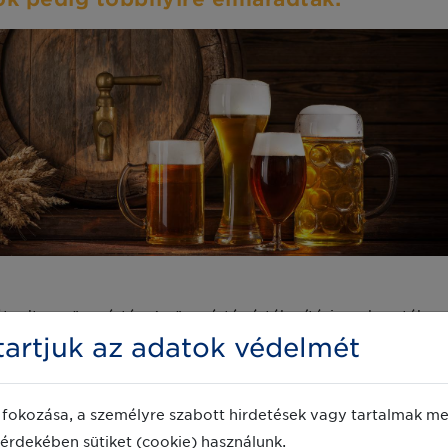
át adta a sörgyártás. A sörgyártás értékesítési szerkezetében
artjuk az adatok védelmét
ripari vállalkozások éves árbevételének 94–96%-a belföldi el
ött mozgott.
fokozása, a személyre szabott hirdetések vagy tartalmak meg
érdekében sütiket (cookie) használunk.