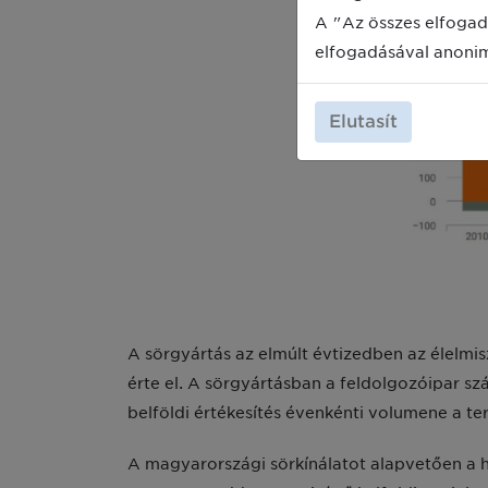
A "Az összes elfogad
elfogadásával anoni
Elutasít
A sörgyártás az elmúlt évtizedben az élelmi
érte el. A sörgyártásban a feldolgozóipar s
belföldi értékesítés évenkénti volumene a te
A magyarországi sörkínálatot alapvetően a h