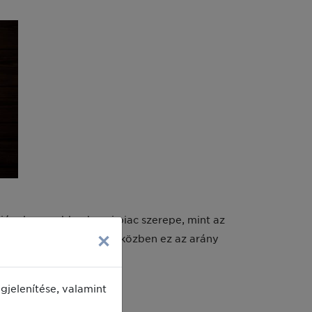
 jóval nagyobb a hazai piac szerepe, mint az
×
adásokból származott, miközben ez az arány
jelenítése, valamint