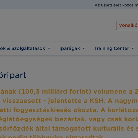
Az üzleti élet közös 
Vonalkó
ok & Szolgáltatások
Iparágak
Training Center
öripart
sának (100,3 milliárd forint) volumene 
 visszaesett - jelentette a KSH. A nagy
tti fogyasztáskiesés okozta. A korlátoz
glátóegységek bezártak, vagy csak korl
sörfőzdék által támogatott kulturális és
pok pedig többnyire elmaradtak.