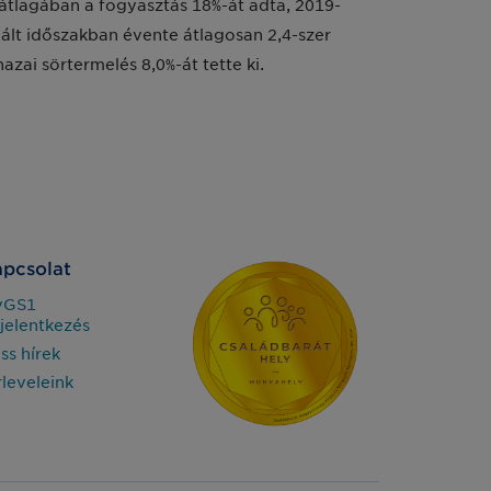
 átlagában a fogyasztás 18%-át adta, 2019-
ált időszakban évente átlagosan 2,4-szer
zai sörtermelés 8,0%-át tette ki.
pcsolat
yGS1
jelentkezés
iss hírek
rleveleink