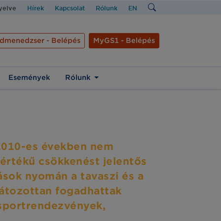
nyelve
Hírek
Kapcsolat
Rólunk
EN
dmenedzser - Belépés
MyGS1 - Belépés
Események
Rólunk
a 2010-es években nem
mértékű csökkenést jelentős
ások nyomán a tavaszi és a
átozottan fogadhattak
 sportrendezvények,