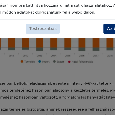
ása" gombra kattintva hozzájárulhat a sütik használatához. 
m módon adatokat dolgozhatunk fel a weboldalon.
Testreszabás
Az 
szeripar belföldi eladásainak évente mintegy 4–6%-át tette k
zámos területéhez hasonlóan alacsony a készletre termelés, í
rmeléshez hasonlóan változott, a forgalom kis hányadát kitev
azai termelés biztosítja, aminek részesedése a felhasználásb