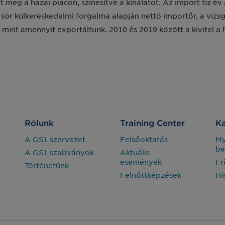
 meg a hazai piacon, színesítve a kínálatot. Az import tíz év
r külkereskedelmi forgalma alapján nettó importőr, a vizsg
int amennyit exportáltunk. 2010 és 2019 között a kivitel a ha
Rólunk
Training Center
Ka
A GS1 szervezet
Felsőoktatás
M
be
A GS1 szabványok
Aktuális
események
Fr
Történetünk
Felnőttképzések
Hí