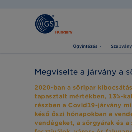
Ügyintézés
Szabvány
Megviselte a járvány a s
2020-ban a söripar kibocsátá
tapasztalt mértékben, 13%-kal
részben a Covid19-járvány mia
késő őszi hónapokban a vendé
vendégeket, a sörgyárak és a 
fesztiválok, város- és faluna