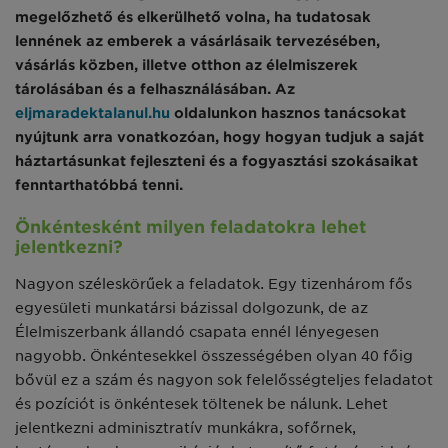
megelőzhető és elkerülhető volna, ha tudatosak
lennének az emberek a vásárlásaik tervezésében,
vásárlás közben, illetve otthon az élelmiszerek
tárolásában és a felhasználásában. Az
eljmaradektalanul.hu
oldalunkon hasznos tanácsokat
nyújtunk arra vonatkozóan, hogy hogyan tudjuk a saját
háztartásunkat fejleszteni és a fogyasztási szokásaikat
fenntarthatóbbá tenni.
Önkéntesként milyen feladatokra lehet
jelentkezni?
Nagyon széleskörűek a feladatok. Egy tizenhárom fős
egyesületi munkatársi bázissal dolgozunk, de az
Élelmiszerbank állandó csapata ennél lényegesen
nagyobb. Önkéntesekkel összességében olyan 40 főig
bővül ez a szám és nagyon sok felelősségteljes feladatot
és pozíciót is önkéntesek töltenek be nálunk. Lehet
jelentkezni adminisztratív munkákra, sofőrnek,