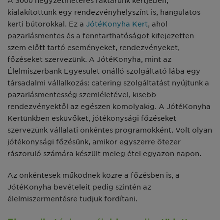
A 3000 négyzetméteres raktárunk kertjében,
kialakítottunk egy rendezvényhelyszínt is, hangulatos
kerti bútorokkal. Ez a
JótéKonyha Kert
, ahol
pazarlásmentes és a fenntarthatóságot kifejezetten
szem előtt tartó eseményeket, rendezvényeket,
főzéseket szervezünk. A JótéKonyha, mint az
Élelmiszerbank Egyesület önálló szolgáltató lába egy
társadalmi vállalkozás: catering szolgáltatást nyújtunk a
pazarlásmentesség szemléletével, kisebb
rendezvényektől az egészen komolyakig. A JótéKonyha
Kertünkben esküvőket, jótékonysági főzéseket
szervezünk vállalati önkéntes programokként. Volt olyan
jótékonysági főzésünk, amikor egyszerre ötezer
rászoruló számára készült meleg étel egyazon napon.
Az önkéntesek működnek közre a főzésben is, a
JótéKonyha bevételeit pedig szintén az
élelmiszermentésre tudjuk fordítani.