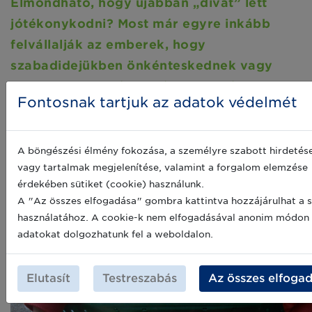
Elmondható, hogy újabban „divat” lett
jótékonykodni? Most már egyre inkább
felvállalják az emberek, hogy
szabadidejükben önkénteskednek vagy
ilyen ügyek mellé nyilvánosan beállnak?
Fontosnak tartjuk az adatok védelmét
Igen, mi is egyértelműen látjuk ezt a fajta pozitív
változást. Ez nem is feltétlenül csak az adományozói
kultúra változásának köszönhető. Amikor esetleg
A böngészési élmény fokozása, a személyre szabott hirdetés
csökken a felajánlások száma, akkor sem feltétlenül az
vagy tartalmak megjelenítése, valamint a forgalom elemzése
emberekre kell mutogatni, hanem nekünk,
érdekében sütiket (cookie) használunk.
szervezeteknek, akik ezzel foglalkozunk, is van
A "Az összes elfogadása" gombra kattintva hozzájárulhat a s
feladatunk. Tehát az adománykérő kultúrát is
használatához. A cookie-k nem elfogadásával anonim módon
fejlesztenünk kell.
adatokat dolgozhatunk fel a weboldalon.
Elutasít
Testreszabás
Az összes elfoga