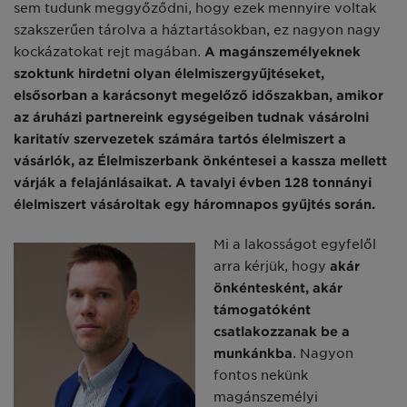
sem tudunk meggyőződni, hogy ezek mennyire voltak
szakszerűen tárolva a háztartásokban, ez nagyon nagy
kockázatokat rejt magában.
A magánszemélyeknek
szoktunk hirdetni olyan élelmiszergyűjtéseket,
elsősorban a karácsonyt megelőző időszakban, amikor
az áruházi partnereink egységeiben tudnak vásárolni
karitatív szervezetek számára tartós élelmiszert a
vásárlók, az Élelmiszerbank önkéntesei a kassza mellett
várják a felajánlásaikat. A tavalyi évben 128 tonnányi
élelmiszert vásároltak egy háromnapos gyűjtés során.
Mi a lakosságot egyfelől
arra kérjük, hogy
akár
önkéntesként, akár
támogatóként
csatlakozzanak be a
munkánkba
. Nagyon
fontos nekünk
magánszemélyi