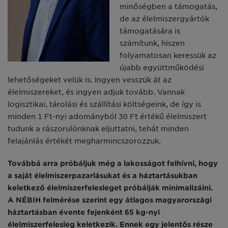
minőségben a támogatás,
de az élelmiszergyártók
támogatására is
számítunk, hiszen
folyamatosan keressük az
újabb együttműködési
lehetőségeket velük is. Ingyen vesszük át az
élelmiszereket, és ingyen adjuk tovább. Vannak
logisztikai, tárolási és szállítási költségeink, de így is
minden 1 Ft-nyi adományból 30 Ft értékű élelmiszert
tudunk a rászorulónknak eljuttatni, tehát minden
felajánlás értékét megharmincszorozzuk.
Továbbá arra próbáljuk még a lakosságot felhívni, hogy
a saját élelmiszerpazarlásukat és a háztartásukban
keletkező élelmiszerfelesleget próbálják minimalizálni.
A NÉBIH felmérése szerint egy átlagos magyarországi
háztartásban évente fejenként 65 kg-nyi
élelmiszerfelesleg keletkezik. Ennek egy jelentős része