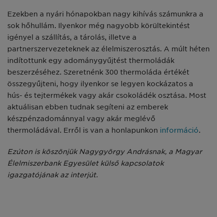
Ezekben a nyári hónapokban nagy kihívás számunkra a
sok hőhullám. Ilyenkor még nagyobb körültekintést
igényel a szállítás, a tárolás, illetve a
partnerszervezeteknek az élelmiszerosztás. A múlt héten
indítottunk egy adománygyűjtést thermoládák
beszerzéséhez. Szeretnénk 300 thermoláda értékét
összegyűjteni, hogy ilyenkor se legyen kockázatos a
hús- és tejtermékek vagy akár csokoládék osztása. Most
aktuálisan ebben tudnak segíteni az emberek
készpénzadománnyal vagy akár meglévő
thermoládával. Erről is van a honlapunkon
információ
.
Ezúton is köszönjük Nagygyörgy Andrásnak, a Magyar
Élelmiszerbank Egyesület külső kapcsolatok
igazgatójának az interjút.