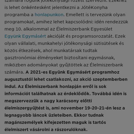
számára fogunk jótékonysági főzést szervezni. Ezekhez
is lehet önkéntesként jelentkezni a JótéKonyha
programba a
honlapunkon
. Emellett is tervezünk olyan
programokat, amihez lehet kapcsolódni: idén rendezzük
meg 10. alkalommal az Élelmiszerbank Egyesület
Együnk Egymásért
akcióját és programsorozatát. Ezek
olyan vállalati, munkahelyi jótékonysági sütisütések és
közös étkezések, ahol munkatársak tudtak
gasztronómiai élményeket biztosítani egymásnak,
miközben adományokat gyűjtöttek az Élelmiszerbank
számára.
A 2021-es Együnk Egymásért programhoz
augusztustól lehet csatlakozni, az akció szeptemberben
indul. Az Élelmiszerbank honlapján erről is sok
információt találhatnak az érdeklődők. Továbbá idén is
megszervezzük a nagy karácsony előtti
élelmiszergyűjtést is, ami november 19-20-21-én lesz a
legnagyobb láncok üzleteiben. Ekkor tudnak
magánszemélyek kifejezetten maguk is tartós
élelmiszert vásárolni a rászorulóknak.