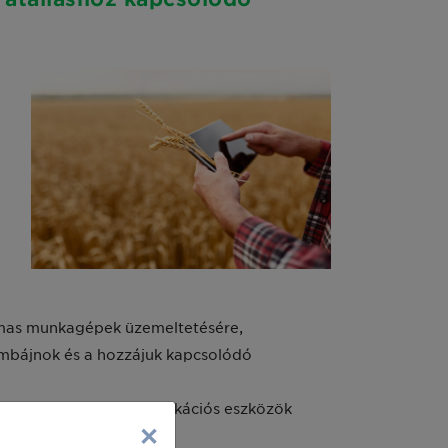
lmas munkagépek üzemeltetésére,
ombájnok és a hozzájuk kapcsolódó
 kapcsolódó infokommunikációs eszközök
×