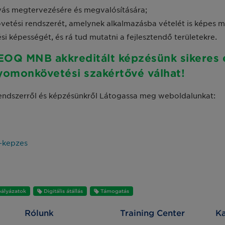
ívás megtervezésére és megvalósítására;
etési rendszerét, amelynek alkalmazásba vételét is képes m
i képességét, és rá tud mutatni a fejlesztendő területekre.
EOQ MNB akkreditált képzésünk sikeres 
yomonkövetési szakértővé válhat!
ndszerről és képzésünkről Látogassa meg weboldalunkat:
-kepzes
pályázatok
Digitális átállás
Támogatás
Rólunk
Training Center
Ka