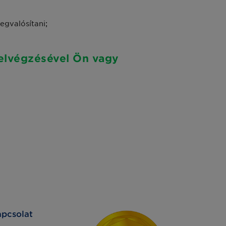
egvalósítani;
elvégzésével Ön vagy
pcsolat