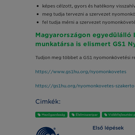
képes célzott, gyors és hatékony visszah
meg tudja tervezni a szervezet nyomonköv
fel tudja mérni a szervezet nyomonkövetés
Magyarországon egyedülálló 
munkatársa is elismert GS1 N
Tudjon meg többet a GS1 nyomonkövetési re
https://www.gs1hu.org/nyomonkovetes
https://gs1hu.org/nyomonkovetes-szakerto
Cimkék:
Mezőgazdaság
Élelmiszeripar
Vidékfejlesztési 
Első lépések