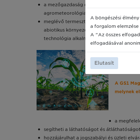
a mezőgazdaság digitális átállásához szü
agrometeorológiai szenzorok és állomáso
A böngészési élmény 
meglévő termesztő-berendezések (üveg-, 
a forgalom elemzése 
abiotikus környezeti tényezők szabályozás
A "Az összes elfogad
technológia alkalmazása (a vegetatív fejl
elfogadásával anoni
De a gépek
hozni képe
Elutasít
szolgáltat
A GS1 Magy
melynek el
a megfelel
segítheti a láthatóságot és átláthatóság
hozzájárulhat a jogszabályi és üzleti elv