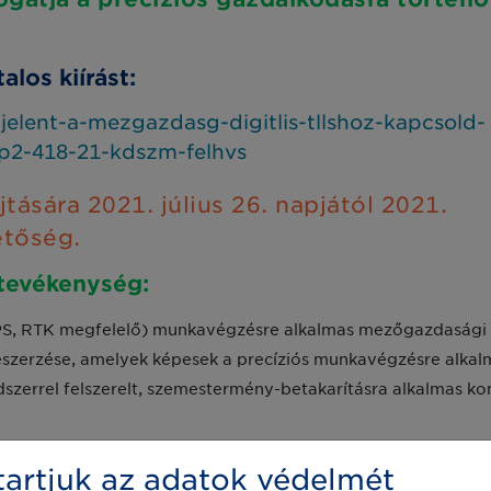
alos kiírást:
elent-a-mezgazdasg-digitlis-tllshoz-kapcsold-
vp2-418-21-kdszm-felhvs
ására 2021. július 26. napjától 2021.
etőség.
tevékenység:
DGPS, RTK megfelelő) munkavégzésre alkalmas mezőgazdasági
eszerzése, amelyek képesek a precíziós munkavégzésre alka
szerrel felszerelt, szemestermény-betakarításra alkalmas k
res adatgyűjtéshez, adattároláshoz és elemzéshez szorosan
artjuk az adatok védelmét
mítógép