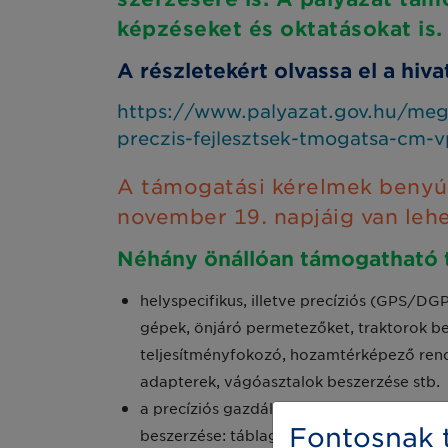
képzéseket és oktatásokat is.
A részletekért olvassa el a hivat
https://www.palyazat.gov.hu/megj
preczis-fejlesztsek-tmogatsa-cm-
A támogatási kérelmek benyújt
november 19. napjáig van leh
Néhány önállóan támogatható 
helyspecifikus, illetve precíziós (GPS/
gépek, önjáró permetezőket, traktorok b
teljesítményfokozó, hozamtérképező rend
adapterek, vágóasztalok beszerzése stb.
a precíziós gazdálkodáshoz és a rendsze
Fontosnak t
beszerzése: táblagép, laptop, asztali szá