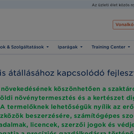
Az üzleti élet közös 
Vonalkó
ok & Szolgáltatások
Iparágak
Training Center
s átállásához kapcsolódó fejles
t növekedésének köszönhetően a szaktárca
öldi növénytermesztés és a kertészet dig
 A termelőknek lehetőségük nyílik az er
szközök beszerzésére, számítógépes szo
badalmak, licencek, szerzői jogok és véd
ogatja a precíziós gazdálkodásra történ