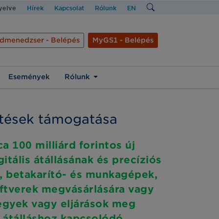
nyelve
Hírek
Kapcsolat
Rólunk
EN
dmenedzser - Belépés
MyGS1 - Belépés
Események
Rólunk
ztések támogatása
 100 milliárd forintos új
itális átállásának és precíziós
ő, betakarító- és munkagépek,
ftverek megvásárlására vagy
jegyek vagy eljárások meg
ő átálláshoz kapcsolódó