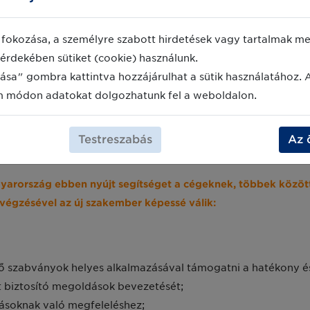
kséges döntéstámogató eszközök (pl.: automatizált növényvé
k kiépítése, egyéb szenzorok, drónok) beszerzése
fokozása, a személyre szabott hirdetések vagy tartalmak meg
fólia-, valamint gombaház) technológiai fejlesztéséhez kap
érdekében sütiket (cookie) használunk.
a (pl.: hőmérséklet, fény és páratartalom), precíziós víz- é
ása" gombra kattintva hozzájárulhat a sütik használatához. 
ődés és a beltartalmi értékek befolyásolása),
m módon adatokat dolgozhatunk fel a weboldalon.
 önmagukban nem elégségesek a digitális átálláshoz, a kulc
s termelő. Ezért a felhívás kiemelt figyelmet fordít a mezőga
Testreszabás
Az 
ások és tudás igénybevételének ösztönzésére is.
arország ebben nyújt segítséget a cégeknek, többek közöt
végzésével az új szakember képessé válik:
ő szabványok helyes alkalmazásával támogatni a hatékony é
ot biztosító megoldások bevezetését;
árásoknak való megfeleléshez;