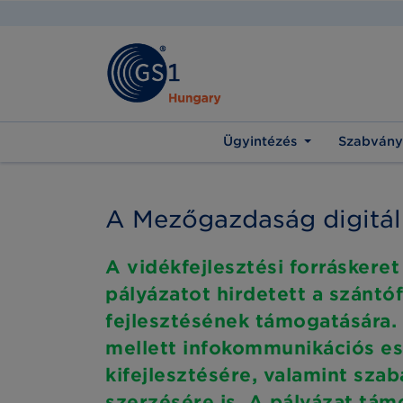
Ügyintézés
Szabvány
A Mezőgazdaság digitáli
A vidékfejlesztési forráskere
pályázatot hirdetett a szántóf
fejlesztésének támogatására.
mellett infokommunikációs e
kifejlesztésére, valamint sza
szerzésére is. A pályázat tám