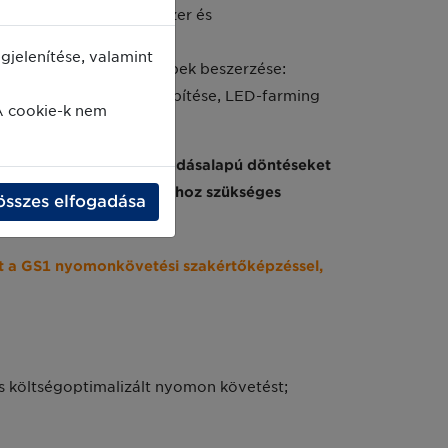
delmi előrejelző rendszer és
jelenítése, valamint
csolódóan eszközök, gépek beszerzése:
s tápanyag utánpótlás kiépítése, LED-farming
A cookie-k nem
s az ember, az adat és tudásalapú döntéseket
zdaság digitális átállásához szükséges
összes elfogadása
t a GS1 nyomonkövetési szakértőképzéssel,
s költségoptimalizált nyomon követést;