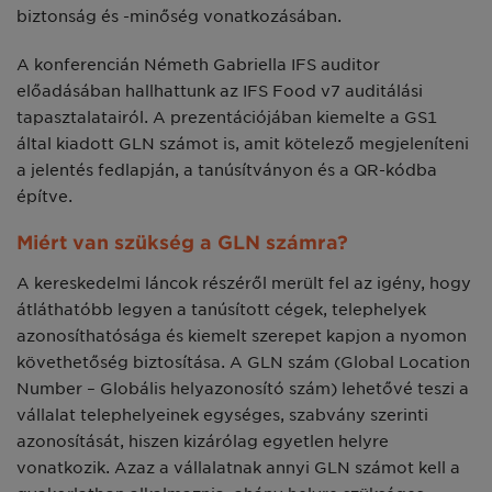
biztonság és -minőség vonatkozásában.
A konferencián Németh Gabriella IFS auditor
előadásában hallhattunk az IFS Food v7 auditálási
tapasztalatairól. A prezentációjában kiemelte a GS1
által kiadott GLN számot is, amit kötelező megjeleníteni
a jelentés fedlapján, a tanúsítványon és a QR-kódba
építve.
Miért van szükség a GLN számra?
A kereskedelmi láncok részéről merült fel az igény, hogy
átláthatóbb legyen a tanúsított cégek, telephelyek
azonosíthatósága és kiemelt szerepet kapjon a nyomon
követhetőség biztosítása. A GLN szám (Global Location
Number – Globális helyazonosító szám) lehetővé teszi a
vállalat telephelyeinek egységes, szabvány szerinti
azonosítását, hiszen kizárólag egyetlen helyre
vonatkozik. Azaz a vállalatnak annyi GLN számot kell a