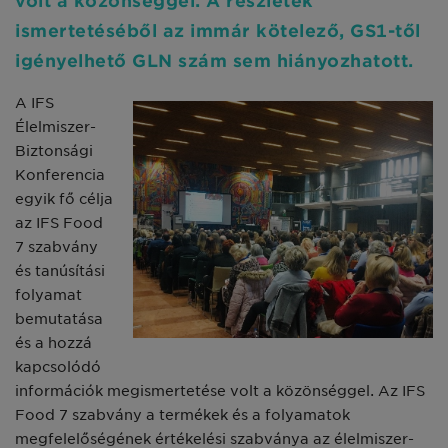
volt a közönséggel. A részletek
ismertetéséből az immár kötelező, GS1-től
igényelhető GLN szám sem hiányozhatott.
A IFS
Élelmiszer-
Biztonsági
Konferencia
egyik fő célja
az IFS Food
7 szabvány
és tanúsítási
folyamat
bemutatása
és a hozzá
kapcsolódó
információk megismertetése volt a közönséggel. Az IFS
Food 7 szabvány a termékek és a folyamatok
megfelelőségének értékelési szabványa az élelmiszer-