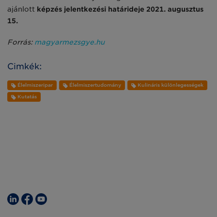
ajánlott
képzés jelentkezési határideje 2021. augusztus
15.
Forrás:
magyarmezsgye.hu
Cimkék:
Élelmiszeripar
Élelmiszertudomány
Kulináris különlegességek
Kutatás