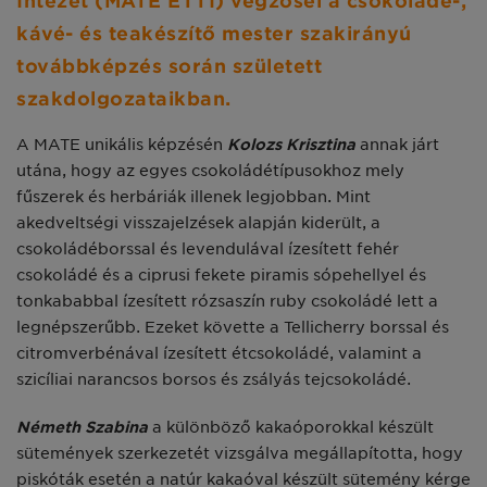
Intézet (MATE ÉTTI) végzősei a csokoládé-,
kávé- és teakészítő mester szakirányú
továbbképzés során született
szakdolgozataikban.
A MATE unikális képzésén
Kolozs Krisztina
annak járt
utána, hogy az egyes csokoládétípusokhoz mely
fűszerek és herbáriák illenek legjobban. Mint
akedveltségi visszajelzések alapján kiderült, a
csokoládéborssal és levendulával ízesített fehér
csokoládé és a ciprusi fekete piramis sópehellyel és
tonkababbal ízesített rózsaszín ruby csokoládé lett a
legnépszerűbb. Ezeket követte a Tellicherry borssal és
citromverbénával ízesített étcsokoládé, valamint a
szicíliai narancsos borsos és zsályás tejcsokoládé.
Németh Szabina
a különböző kakaóporokkal készült
sütemények szerkezetét vizsgálva megállapította, hogy
piskóták esetén a natúr kakaóval készült sütemény kérge