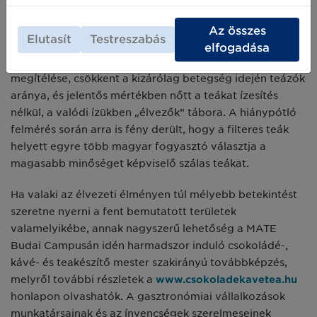
Vladár Zsuzsanna
kutatásai során a tea jelenlegi hazai
Az összes
Elutasít
Testreszabás
piaci helyzetével foglalkozott. Mint megállapította, az
elfogadása
elmúlt 15 év során jelentősen megváltozott a tea
megítélése, csökkent a kizárólag betegség idején teázók
aránya, és jelentős mértékben nőtt a teákat ízesítés
nélkül, a valódi ízükben „élvezők” tábora. A hiánypótló
felmérés során arra is fény derült, hogy a filteres teák
helyett egyre több magyar fogyasztó választja a
magasabb minőséget képviselő szálas teákat.
Ha valaki az élvezeti élményen túl mélyebb betekintést
szeretne nyerni a fent bemutatott területek
valamelyikébe, annak nagyszerű lehetőség a MATE
Budai Campusán idén harmadszor induló csokoládé-,
kávé- és teakészítő mester szakirányú továbbképzés,
melyről további részletek a
www.csokoladekavetea.hu
honlapon olvashatók. A gasztronómiai vállalkozások
munkatársainak és az ínyencségek szerelmeseinek