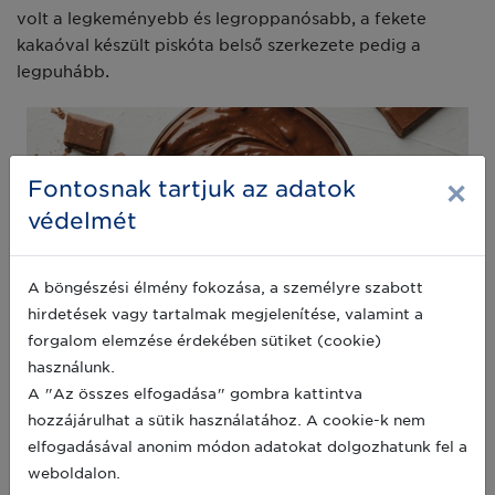
volt a legkeményebb és legroppanósabb, a fekete
kakaóval készült piskóta belső szerkezete pedig a
legpuhább.
×
Fontosnak tartjuk az adatok
védelmét
A böngészési élmény fokozása, a személyre szabott
hirdetések vagy tartalmak megjelenítése, valamint a
forgalom elemzése érdekében sütiket (cookie)
Az édességek ízén túl kétségtelenül fontos szempont a
használunk.
díszítés is – ezzel kapcsolatban jutott meglepő
A "Az összes elfogadása" gombra kattintva
eredményre másik végzett hallgatónk. Amikor ugyanis
hozzájárulhat a sütik használatához. A cookie-k nem
ugyanolyan bonbonok egyik csoportjának felületét
elfogadásával anonim módon adatokat dolgozhatunk fel a
méhsejtmintás transzferfóliával díszítette, a bírálók 80
weboldalon.
százaléka finomabbnak ítélte a mintás csokoládét.