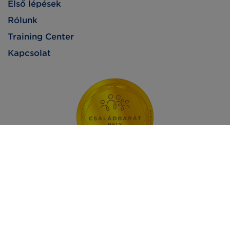
Első lépések
Rólunk
Training Center
Kapcsolat
Impresszum
Adatvédelem
Jogi nyilatkozat
2026 - GS1 Magyarország Nonprofit Zrt. © Minden jog fenntartva.