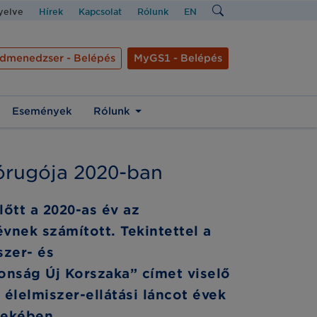
nyelve
Hírek
Kapcsolat
Rólunk
EN
dmenedzser - Belépés
MyGS1 - Belépés
Események
Rólunk
órugója 2020-ban
lőtt a 2020-as év az
évnek számított. Tekintettel a
szer- és
onság Új Korszaka” címet viselő
 élelmiszer-ellátási láncot évek
dekében.