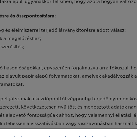
a épül, ugyanakkor felismeri, hogy azóta hogyan változott 
ésre és összpontosításra:
és élelmiszerrel terjedő járványkitörésre adott válasz:
ek a megelőzéshez;
szerűsítés;
ó hasonlóságokkal, egyszerűen fogalmazva arra fókuszál, hog
 az elavult papír alapú folyamatokat, amelyek akadályozzák a
lyamatokat.
epet játszanak a kezdőponttól végpontig terjedő nyomon köv
endszerezett, következetesen gyűjtött és megosztott adatok 
 alapvető fontosságúak ahhoz, hogy valamennyi ellátási lán
ni lehessen a visszahívásban vagy visszavonásban használt 