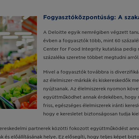
Fogyasztóközpontúság: A sza
A Deloitte egyik nemrégiben végzett tanu
évben a fogyasztók több, mint 60 százalék
Center for Food Integrity kutatása pedig
százaléka szeretne többet megtudni arról
Mivel a fogyasztók továbbra is diverzifiká
az élelmiszer-márkák és kiskereskedők m
nyújtsanak. Az élelmiszerek nyomon köve
együttműködhet annak érdekében, hogy 
friss, egészséges élelmiszerek iránti kere
hogy e keresletet biztonságosan tudja kiel
 kereskedelmi partnerek közötti fokozott együttműködést a
 és előállításának helye. Ez elősegíti, hogy teljes képet bi