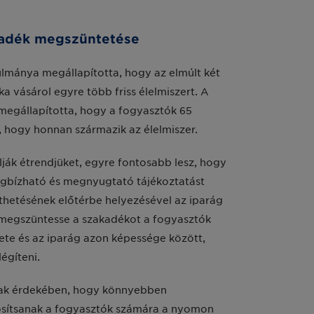
kadék megszüntetése
lmánya megállapította, hogy az elmúlt két
a vásárol egyre több friss élelmiszert. A
 megállapította, hogy a fogyasztók 65
, hogy honnan származik az élelmiszer.
lják étrendjüket, egyre fontosabb lesz, hogy
egbízható és megnyugtató tájékoztatást
thetésének előtérbe helyezésével az iparág
megszüntesse a szakadékot a fogyasztók
slete és az iparág azon képessége között,
égíteni.
nnak érdekében, hogy könnyebben
ztosítsanak a fogyasztók számára a nyomon