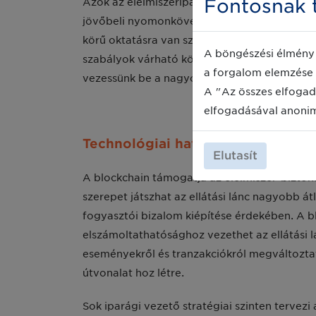
Fontosnak t
Azok az élelmiszeriparban érdekelt felek, a
jövőbeli nyomonkövetési követelményekre. A
körű oktatásra van szükség a farmok szintjén
A böngészési élmény 
szabályok várható követelménye. Az „egyet e
a forgalom elemzése 
vezessünk be a nagyobb hatékonyság és a 
A "Az összes elfogad
elfogadásával anoni
Technológiai hatás: A blockchain
Elutasít
A blockchain támogatja az élelmiszer-bizto
szerepet játszhat az ellátási lánc nagyobb 
fogyasztói bizalom kiépítése érdekében. A 
elszámoltathatósághoz vezethet az ellátási l
eseményekről és tranzakciókról megváltozta
útvonalat hoz létre.
Sok iparági vezető stratégiai szinten tervez