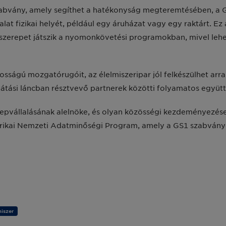
abvány, amely segíthet a hatékonyság megteremtésében, a Gl
lat fizikai helyét, például egy áruházat vagy egy raktárt. Ez
szerepet játszik a nyomonkövetési programokban, mivel lehet
osságú mozgatórugóit, az élelmiszeripar jól felkészülhet arr
látási láncban résztvevő partnerek közötti folyamatos együt
pvállalásának alelnöke, és olyan közösségi kezdeményezése
kai Nemzeti Adatminőségi Program, amely a GS1 szabványokk
iszer