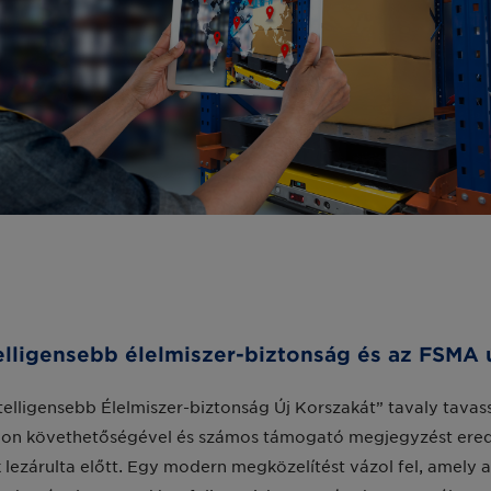
elligensebb élelmiszer-biztonság és az FSMA 
elligensebb Élelmiszer-biztonság Új Korszakát” tavaly tavass
omon követhetőségével és számos támogató megjegyzést ered
 lezárulta előtt. Egy modern megközelítést vázol fel, amely a