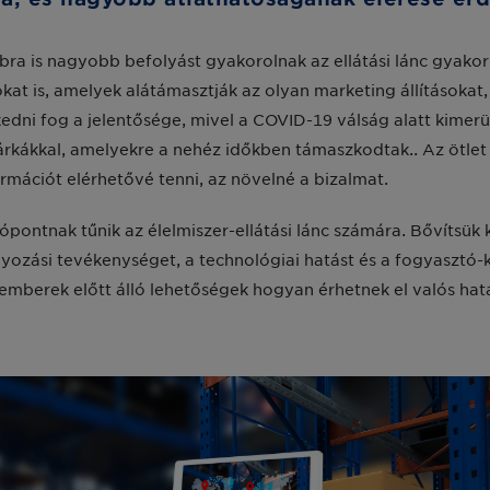
bbra is nagyobb befolyást gyakorolnak az ellátási lánc gyako
 is, amelyek alátámasztják az olyan marketing állításokat, mi
dni fog a jelentősége, mivel a COVID-19 válság alatt kimerü
árkákkal, amelyekre a nehéz időkben támaszkodtak.. Az ötle
rmációt elérhetővé tenni, az növelné a bizalmat.
ópontnak tűnik az élelmiszer-ellátási lánc számára. Bővítsük
yozási tevékenységet, a technológiai hatást és a fogyasztó-
akemberek előtt álló lehetőségek hogyan érhetnek el valós hat