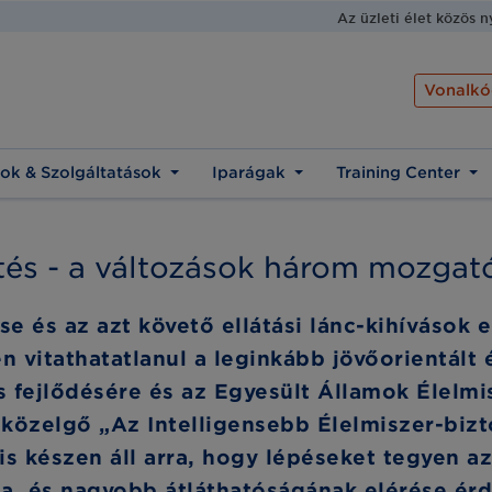
Az üzleti élet közös 
Vonalkó
ok & Szolgáltatások
Iparágak
Training Center
és - a változások három mozgat
e és az azt követő ellátási lánc-kihívások e
 vitathatatlanul a leginkább jövőorientált 
s fejlődésére és az Egyesült Államok Élelmi
közelgő „Az Intelligensebb Élelmiszer-bizt
is készen áll arra, hogy lépéseket tegyen az
sa, és nagyobb átláthatóságának elérése ér