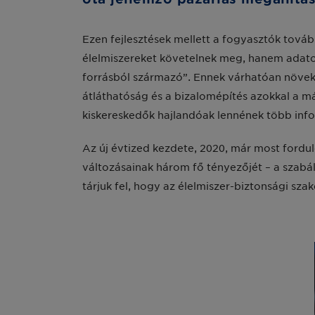
Ezen fejlesztések mellett a fogyasztók tová
élelmiszereket követelnek meg, hanem adatokat
forrásból származó”. Ennek várhatóan növeke
átláthatóság és a bizalomépítés azokkal a m
kiskereskedők hajlandóak lennének több info
Az új évtized kezdete, 2020, már most fordul
változásainak három fő tényezőjét – a szabál
tárjuk fel, hogy az élelmiszer-biztonsági sz