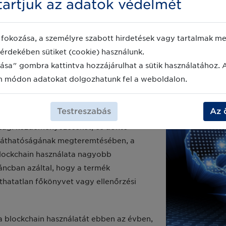
artjuk az adatok védelmét
melyek már a GS1 szabványokon alapuló rendszereket működtet
z élelmiszer-biztonsági szakembereknek tisztában kell lenni
 történő nyomon követhetőség, valamint a digitális nyilvánta
fokozása, a személyre szabott hirdetések vagy tartalmak meg
lőre, egyet hátra” nyomon követhetőség már nem elég jó. It
érdekében sütiket (cookie) használunk.
fogyasztóvédelem érdekében.
ása" gombra kattintva hozzájárulhat a sütik használatához. 
m módon adatokat dolgozhatunk fel a weboldalon.
 jobb megértése
Testreszabás
Az 
nsági kezdeményezéseket, és döntő
átláthatóságának megteremtésében, a
blockchain használata nagyobb
áncban azáltal, hogy a termék
thatatlan főkönyvet vagy ellenőrzési
i a blockchain használatát ebben az évben,