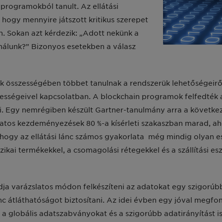
i programokból tanult. Az ellátási
, hogy mennyire játszott kritikus szerepet
. Sokan azt kérdezik: „Adott nekünk a
nálunk?” Bizonyos esetekben a válasz
tok összességében többet tanulnak a rendszerük lehetőségeir
ességeivel kapcsolatban. A blockchain programok felfedték
. Egy nemrégiben készült Gartner-tanulmány arra a következt
olatos kezdeményezések 80 %-a kísérleti szakaszban marad, ah
, hogy az ellátási lánc számos gyakorlata még mindig olyan
izikai termékekkel, a csomagolási rétegekkel és a szállítási 
ja varázslatos módon felkészíteni az adatokat egy szigorúb
ánc átláthatóságot biztosítani. Az idei évben egy jóval megf
 a globális adatszabványokat és a szigorúbb adatirányítást 