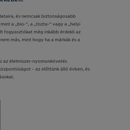
rlataira, és nemcsak biztonságosabb
nt a „bio-”, a „tiszta-” vagy a „helyi
lt fogyasztókat még inkább érdekli az
t nem más, mint hogy ha a márkák és a
 ki az élelmiszer-nyomonkövetés
központúságot – az előttünk álló évben, és
ásokat.