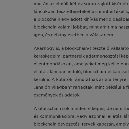
miután az elmúlt két év során zajlott kísérlet
láncokban tesztelteseteket aszerint értékelik
a blockchain egy adott kihívás megoldásában
blockchain valami jobbat, mint amit ma hasz
igen, és néhány esetben a válasz nem.
Akárhogy is, a blockchain-t tesztelő vállala
kereskedelmi partnereik adatmegosztási kép
ellentmondásokat, amelyeket meg kell oldani
ellátási láncban induló, blockchain-el kapcs
kerülne. A kutatók rámutatnak arra a tényre
„analóg világban” ragadtak, mint például a f
események és adatok.
A blockchain sok mindenre képes, de nem tud
és kommunikációra, vagy azonnali ellátási l
blockchain bevezetési tervek kapcsán, amely