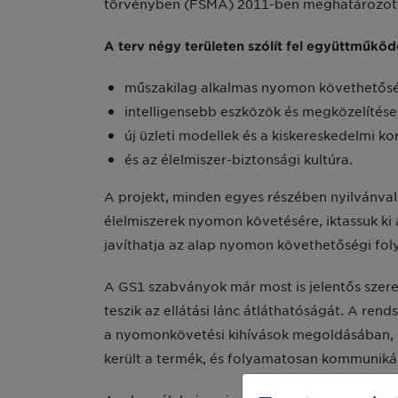
törvényben (FSMA) 2011-ben meghatározottakr
A terv négy területen szólít fel együttműköd
műszakilag alkalmas nyomon követhetőség 
intelligensebb eszközök és megközelítés
új üzleti modellek és a kiskereskedelmi kor
és az élelmiszer-biztonsági kultúra.
A projekt, minden egyes részében nyilvánval
élelmiszerek nyomon követésére, iktassuk ki
javíthatja az alap nyomon követhetőségi fo
A GS1 szabványok már most is jelentős szer
teszik az ellátási lánc átláthatóságát. A r
a nyomonkövetési kihívások megoldásában, és
került a termék, és folyamatosan kommunikál