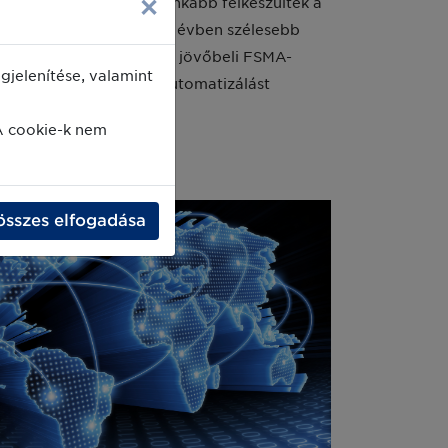
×
ik, valószínűleg a leginkább felkészültek a
ük azzal, hogy ebben az évben szélesebb
rtás tekintetében, ami a jövőbeli FSMA-
jelenítése, valamint
t az ideje, hogy több automatizálást
A cookie-k nem
összes elfogadása