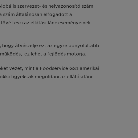
obális szervezet- és helyazonosító szám
 a szám általánosan elfogadott a
ővé teszi az ellátási lánc eseményeinek
a, hogy átvészelje ezt az egyre bonyolultabb
tműködés, ez lehet a fejlődés motorja.
ket vezet, mint a Foodservice GS1 amerikai
al igyekszik megoldani az ellátási lánc