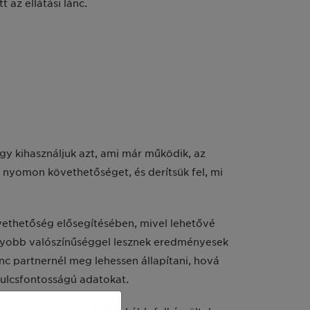
az ellátási lánc.
y kihasználjuk azt, ami már működik, az
 nyomon követhetőséget, és derítsük fel, mi
ethetőség elősegítésében, mivel lehetővé
nagyobb valószínűséggel lesznek eredményesek
c partnernél meg lehessen állapítani, hová
kulcsfontosságú adatokat.