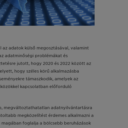
ől az adatok külső megosztásával, valamint
 az adatminőségi problémákat és
etésre jutott, hogy 2020 és 2022 között az
elyett, hogy széles körű alkalmazásba
 eseményekre támaszkodik, amelyek az
eszközökkel kapcsolatban előforduló
b, megváltoztathatatlan adatnyilvántartásra
ontoltabb megközelítést érdemes alkalmazni a
is magában foglalja a bölcsebb beruházások