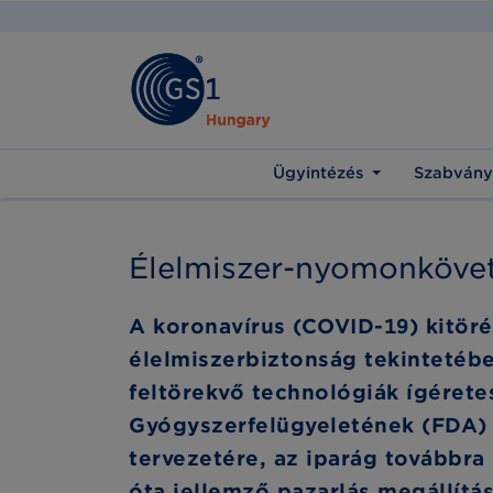
Ügyintézés
Szabvány
Élelmiszer-nyomonkövet
A koronavírus (COVID-19) kitörés
élelmiszerbiztonság tekintetében
feltörekvő technológiák ígérete
Gyógyszerfelügyeletének (FDA) 
tervezetére, az iparág továbbra 
óta jellemző pazarlás megállítá