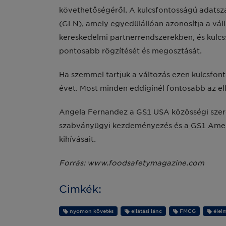
követhetőségéről. A kulcsfontosságú adatsz
(GLN), amely egyedülállóan azonosítja a válla
kereskedelmi partnerrendszerekben, és kulcs
pontosabb rögzítését és megosztását.
Ha szemmel tartjuk a változás ezen kulcsfont
évet. Most minden eddiginél fontosabb az el
Angela Fernandez a GS1 USA közösségi szere
szabványügyi kezdeményezés és a GS1 Ameri
kihívásait.
Forrás: www.foodsafetymagazine.com
Cimkék:
nyomon követés
ellátási lánc
FMCG
élelm