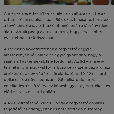
A megkérdezettek 51%-nak jelentős változás állt be az
otthoni főzési szokásaiban, 69%-uk azt mesélte, hogy ez
a tevékenység javított az életminőségén a járvány ideje
alatt. 65%-uk pedig azt nyilatkozta, hogy kevesebbet
evett ebben az időszakban.
A recesszió következtében a fogyasztók egyre
árérzékenyebbé válnak, és egyre gyakoribb, hogy a
sajátmárkás termékek felé fordulnak. Az IRI – ami egy
termékinformációkkal foglalkozó cég - szerint az áruházi
értékesítés az év végére előreláthatólag 10-12 milliárd
dollárral fog növekedni, ami 2,5 milliárd dolláros
emelkedés az előző évhez képest, így a teljes értékesítés
eléri a 93-95 milliárd dollárt.
A PwC kutatásából kiderül, hogy a fogyasztók a vírus
terjedésével odafigyeltek és betartották a biztonsági