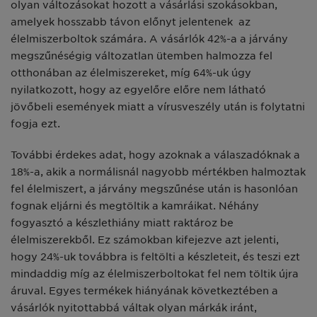
olyan változásokat hozott a vásárlási szokásokban,
amelyek hosszabb távon előnyt jelentenek az
élelmiszerboltok számára. A vásárlók 42%-a a járvány
megszűnéségig változatlan ütemben halmozza fel
otthonában az élelmiszereket, míg 64%-uk úgy
nyilatkozott, hogy az egyelőre előre nem látható
jövőbeli események miatt a vírusveszély után is folytatni
fogja ezt.
További érdekes adat, hogy azoknak a válaszadóknak a
18%-a, akik a normálisnál nagyobb mértékben halmoztak
fel élelmiszert, a járvány megszűnése után is hasonlóan
fognak eljárni és megtöltik a kamráikat. Néhány
fogyasztó a készlethiány miatt raktároz be
élelmiszerekből. Ez számokban kifejezve azt jelenti,
hogy 24%-uk továbbra is feltölti a készleteit, és teszi ezt
mindaddig míg az élelmiszerboltokat fel nem töltik újra
áruval. Egyes termékek hiányának következtében a
vásárlók nyitottabbá váltak olyan márkák iránt,