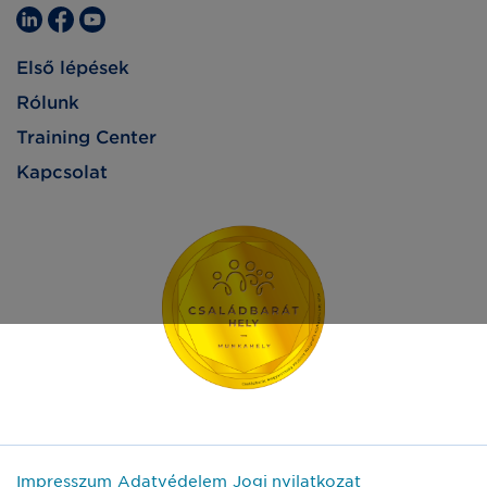
Első lépések
Rólunk
Training Center
Kapcsolat
Impresszum
Adatvédelem
Jogi nyilatkozat