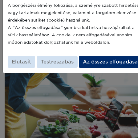
frissáruk eladása hogyan alakul majd. A PwC felmérése
A böngészési élmény fokozása, a személyre szabott hirdetés
alapján, ez a tendencia a járvány legvégéig folytatódni
vagy tartalmak megjelenítése, valamint a forgalom elemzése
fog. 79%- a megkérdezetetteknek élvezi az otthoni
érdekében sütiket (cookie) használunk.
főzést – legalábbis alkalmanként, 66%-uk pedig úgy
A "Az összes elfogadása" gombra kattintva hozzájárulhat a
nyilatkozott, hogy biztonsági okokból még vonakodik
sütik használatához. A cookie-k nem elfogadásával anonim
az éttermi étkezéstől.
módon adatokat dolgozhatunk fel a weboldalon.
Elutasít
Testreszabás
Az összes elfogadása