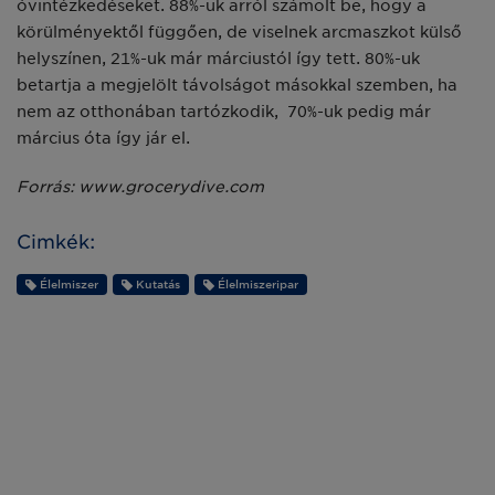
óvintézkedéseket. 88%-uk arról számolt be, hogy a
körülményektől függően, de viselnek arcmaszkot külső
helyszínen, 21%-uk már márciustól így tett. 80%-uk
betartja a megjelölt távolságot másokkal szemben, ha
nem az otthonában tartózkodik, 70%-uk pedig már
március óta így jár el.
Forrás: www.grocerydive.com
Cimkék:
Élelmiszer
Kutatás
Élelmiszeripar