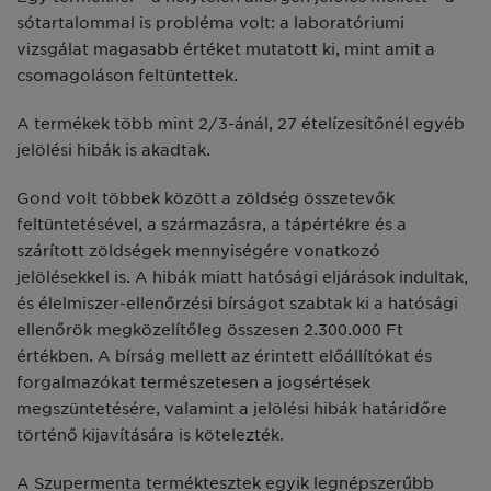
sótartalommal is probléma volt: a laboratóriumi
vizsgálat magasabb értéket mutatott ki, mint amit a
csomagoláson feltüntettek.
A termékek több mint 2/3-ánál, 27 ételízesítőnél egyéb
jelölési hibák is akadtak.
Gond volt többek között a zöldség összetevők
feltüntetésével, a származásra, a tápértékre és a
szárított zöldségek mennyiségére vonatkozó
jelölésekkel is. A hibák miatt hatósági eljárások indultak,
és élelmiszer-ellenőrzési bírságot szabtak ki a hatósági
ellenőrök megközelítőleg összesen 2.300.000 Ft
értékben. A bírság mellett az érintett előállítókat és
forgalmazókat természetesen a jogsértések
megszüntetésére, valamint a jelölési hibák határidőre
történő kijavítására is kötelezték.
A Szupermenta terméktesztek egyik legnépszerűbb