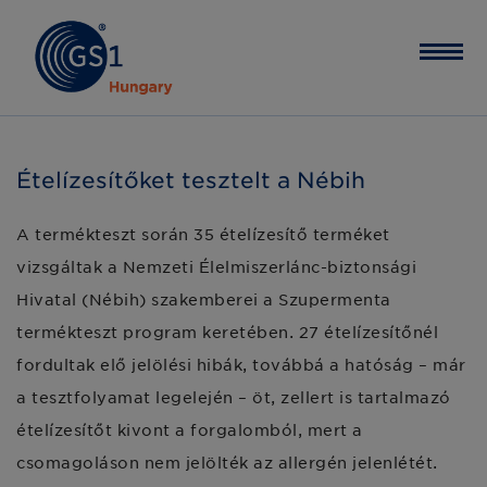
Ételízesítőket tesztelt a Nébih
A termékteszt során 35 ételízesítő terméket
vizsgáltak a Nemzeti Élelmiszerlánc-biztonsági
Hivatal (Nébih) szakemberei a Szupermenta
termékteszt program keretében. 27 ételízesítőnél
fordultak elő jelölési hibák, továbbá a hatóság – már
a tesztfolyamat legelején – öt, zellert is tartalmazó
ételízesítőt kivont a forgalomból, mert a
csomagoláson nem jelölték az allergén jelenlétét.