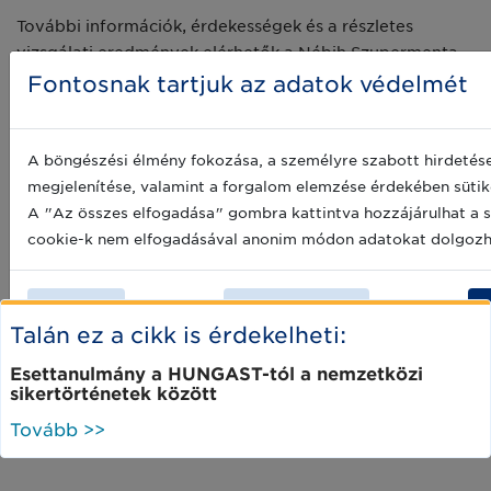
További információk, érdekességek és a részletes
vizsgálati eredmények elérhetők a Nébih Szupermenta
termékteszt oldalán:
https://szupermenta.hu/izletes-
Fontosnak tartjuk az adatok védelmét
teszt-etelizesitoket-vizsgaltunk/
Forrás:
https://portal.nebih.gov.hu/-/etelizesitok-a-
A böngészési élmény fokozása, a személyre szabott hirdetés
szupermenta-asztalan
megjelenítése, valamint a forgalom elemzése érdekében sütik
A "Az összes elfogadása" gombra kattintva hozzájárulhat a s
Cimkék:
cookie-k nem elfogadásával anonim módon adatokat dolgozha
Élelmiszeripar
Ételízesítő
Nébih
Elutasít
Testreszabás
Talán ez a cikk is érdekelheti:
Esettanulmány a HUNGAST-tól a nemzetközi
sikertörténetek között
Tovább >>