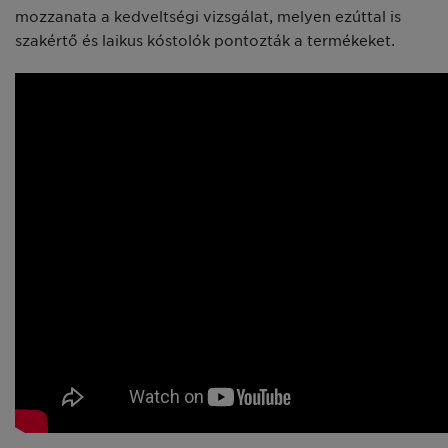
mozzanata a kedveltségi vizsgálat, melyen ezúttal is
szakértő és laikus kóstolók pontozták a termékeket.