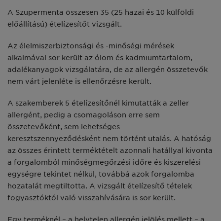
A Szupermenta összesen 35 (25 hazai és 10 külföldi
előállítású) ételízesítőt vizsgált.
Az élelmiszerbiztonsági és -minőségi mérések
alkalmával sor került az ólom és kadmiumtartalom,
adalékanyagok vizsgálatára, de az allergén összetevők
nem várt jelenléte is ellenőrzésre került.
A szakemberek 5 ételízesítőnél kimutatták a zeller
allergént, pedig a csomagoláson erre sem
összetevőként, sem lehetséges
keresztszennyeződésként nem történt utalás. A hatóság
az összes érintett terméktételt azonnali hatállyal kivonta
a forgalomból minőségmegőrzési időre és kiszerelési
egységre tekintet nélkül, továbbá azok forgalomba
hozatalát megtiltotta. A vizsgált ételízesítő tételek
fogyasztóktól való visszahívására is sor került.
Egy terméknél – a helytelen allergén jelölés mellett – a