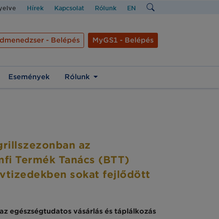
nyelve
Hírek
Kapcsolat
Rólunk
EN
dmenedzser - Belépés
MyGS1 - Belépés
Események
Rólunk
 grillszezonban az
mfi Termék Tanács (BTT)
vtizedekben sokat fejlődött
z egészségtudatos vásárlás és táplálkozás