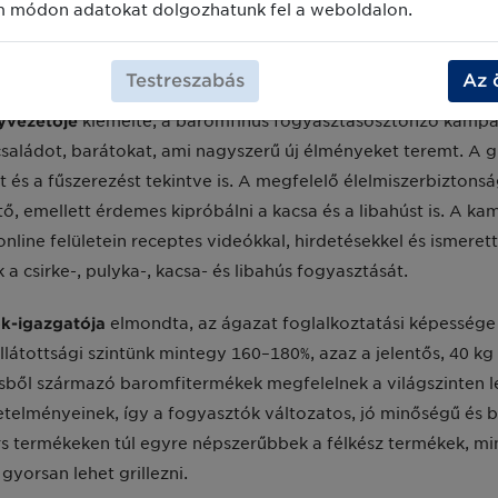
m módon adatokat dolgozhatunk fel a weboldalon.
b 150 százalékban önellátóak vagyunk. Hazánkban jelenleg 
Majd hozzátette: a fenntartható húsfogyasztás, az egészséges 
s kiváló minőségben ételt tenni az asztalra.
Testreszabás
Az 
yvezetője
kiemelte, a baromfihús fogyasztásösztönző kampány
saládot, barátokat, ami nagyszerű új élményeket teremt. A g
 és a fűszerezést tekintve is. A megfelelő élelmiszerbiztonsá
ő, emellett érdemes kipróbálni a kacsa és a libahúst is. A k
ne felületein receptes videókkal, hirdetésekkel és ismerette
k a csirke-, pulyka-, kacsa- és libahús fogyasztását.
ök-igazgatója
elmondta, az ágazat foglalkoztatási képessége 
látottsági szintünk mintegy 160–180%, azaz a jelentős, 40 kg 
ésből származó baromfitermékek megfelelnek a világszinten 
övetelményeinek, így a fogyasztók változatos, jó minőségű és 
rs termékeken túl egyre népszerűbbek a félkész termékek, mint
yorsan lehet grillezni.