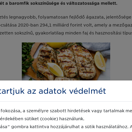
ét a baromfik sokszínűsége és változatossága mellett.
tés legnagyobb, folyamatosan fejlődő ágazata, jelentősége a
csátása 2020-ban 294,1 milliárd forint volt, amely a mezőgaz
zetten sokszínű, gyakorlatilag minden faj és hasznosítási típ
artjuk az adatok védelmét
fokozása, a személyre szabott hirdetések vagy tartalmak meg
daságért és vidékfejlesztésért felelős államtitkára
hangsúly
érdekében sütiket (cookie) használunk.
kerültek előtérbe. Ebben nagy szerepet játszik a baromfi, 
ása" gombra kattintva hozzájárulhat a sütik használatához. 
fogyasztására. Jelenleg Magyarországon a hazai hústermelés 