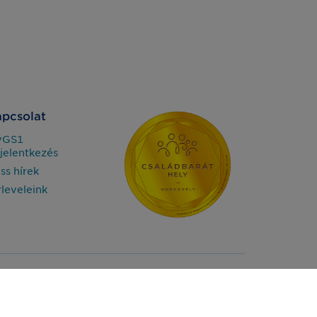
pcsolat
yGS1
jelentkezés
iss hírek
rleveleink