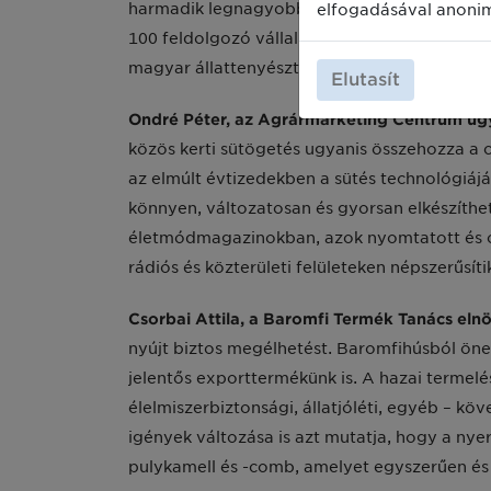
elfogadásával anoni
harmadik legnagyobb exportcikkünk, legaláb
100 feldolgozó vállalkozást tartunk számon. 
magyar állattenyésztés és mezőgazdaság képe
Elutasít
Ondré Péter, az Agrármarketing Centrum üg
közös kerti sütögetés ugyanis összehozza a c
az elmúlt évtizedekben a sütés technológiáját
könnyen, változatosan és gyorsan elkészíthet
életmódmagazinokban, azok nyomtatott és onli
rádiós és közterületi felületeken népszerűsíti
Csorbai Attila, a Baromfi Termék Tanács eln
nyújt biztos megélhetést. Baromfihúsból önel
jelentős exporttermékünk is. A hazai termel
élelmiszerbiztonsági, állatjóléti, egyéb – k
igények változása is azt mutatja, hogy a nye
pulykamell és -comb, amelyet egyszerűen és g