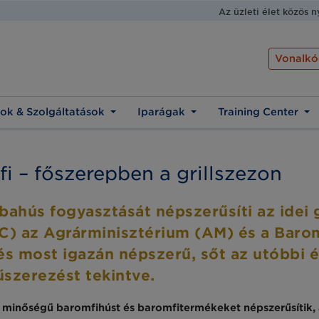
Az üzleti élet közös 
Vonalkó
ok & Szolgáltatások
Iparágak
Training Center
i – főszerepben a grillszezon
libahús fogyasztását népszerűsíti az idei
) az Agrárminisztérium (AM) és a Baro
és most igazán népszerű, sőt az utóbbi é
űszerezést tekintve.
inőségű baromfihúst és baromfitermékeket népszerűsítik, a