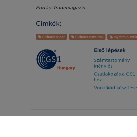
Forrás: Trademagazin
Cimkék:
Élelmiszeripar
Élelmiszerszektor
Agrárminiszté
Első lépések
Számtartomány
igénylés
Csatlakozás a GS1-
hez
Vonalkód készítése
Impresszum
2026 - GS1 Magy