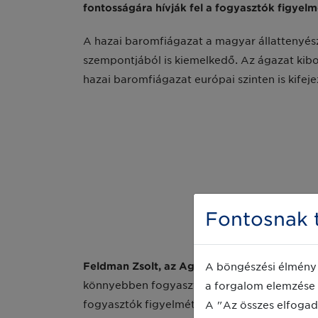
fontosságára hívják fel a fogyasztók figyelm
A hazai baromfiágazat a magyar állattenyész
szempontjából is kiemelkedő. Az ágazat kibo
hazai baromfiágazat európai szinten is kifeje
Fontosnak t
A böngészési élmény 
Feldman Zsolt, az Agrárminisztérium mezőgaz
a forgalom elemzése 
könnyebben fogyasztható, egészséges ételek 
A "Az összes elfogad
fogyasztók figyelmét felhívja a baromfihús 