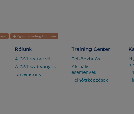
rium
Agrármarketing Centrum
Rólunk
Training Center
Ka
A GS1 szervezet
Felsőoktatás
M
be
A GS1 szabványok
Aktuális
események
Fr
Történetünk
Felnőttképzések
Hí
Adatvédelem
Jogi nyilatkozat
arország Nonprofit Zrt. © Minden jog fenntartva.