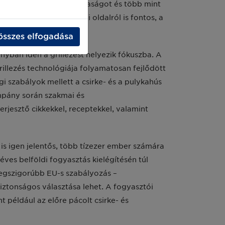
2600 baromfitartó gazdaságot és több mint
táplálkozás fogyasztói oldalról is fontos, a
összes elfogadása
ban idén a grillezést helyezik fókuszba. A
rillezés technológiája folyamatosan fejlődött
gi szabályok mellett a csirke- és a pulykahús
ampány során szakmai és
rjesztő cikkekkel, receptekkel, valamint
is igen jelentős, több tízezer ember számára
éves belföldi fogyasztás kielégítésén túl
legszigorúbb EU-s szabályozás –
biztonságos választása lehet. A fogyasztói
 például az előre pácolt csirke- és