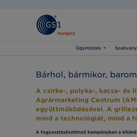
Ügyintézés
Szabvány
Bárhol, bármikor, baromf
A csirke-, pulyka-, kacsa- és 
Agrármarketing Centrum (AMC
együttműködésével. A grillez
mind a technológiát, mind a f
A fogyasztásösztönző kampányban a kitűnő m