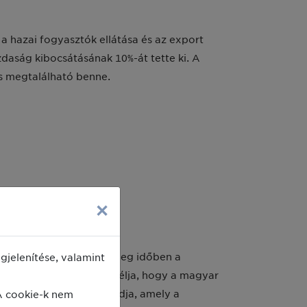
 hazai fogyasztók ellátása és az export
daság kibocsátásának 10%-át tette ki. A
us megtalálható benne.
×
jelenítése, valamint
ozta, hogy ebben a meleg időben a
éppen ezért a kampány célja, hogy a magyar
A cookie-k nem
felét a baromfiágazat adja, amely a