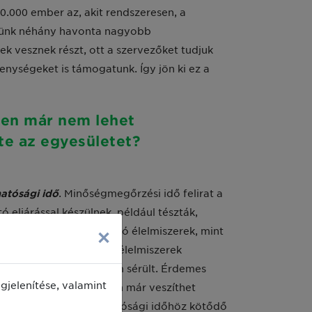
50.000 ember az, akit rendszeresen, a
őlünk néhány havonta nagyobb
k vesznek részt, ott a szervezőket tudjuk
nységeket is támogatunk. Így jön ki ez a
ően már nem lehet
tte az egyesületet?
atósági idő
. Minőségmegőrzési idő felirat a
 eljárással készülnek, például tészták,
×
ve rövidebb ideig elálló élelmiszerek, mint
tehát jellemzően tartós élelmiszerek
kat és a csomagolás nem sérült. Érdemes
jelenítése, valamint
er ezt a dátumot követően már veszíthet
tt, ugyanis a fogyaszthatósági időhöz kötődő