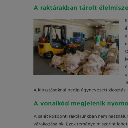
A raktárakban tárolt élelmis
S
é
a
m
O
k
é
a
T
A kiosztásoknál pedig úgynevezett kiosztási 
A vonalkód megjelenik nyomo
A saját központi raktárunkban nem használun
várakozásaink. Ezek reményeim szerint lehe