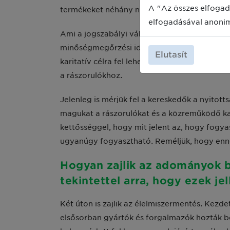
A "Az összes elfogad
termékeket néhány napos lejárati idővel a fo
elfogadásával anoni
Ami a jogszabályi változást illeti, a forgal
minőségmegőrzési idővel rendelkező élelmisz
Elutasít
karitatív célra fel lehet ajánlani őket. Ter
a rászorulókhoz.
Jelenleg is mérjük fel a kereskedők a nyitot
magukat a rászorulókat és a közreműködő kari
kettősséggel, hogy mit jelent az, hogy fogy
ugyanúgy fogyasztható. Reméljük, hogy ennek
Hogyan zajlik az adományok be
tekintettel arra, hogy ezek 
Két úton is zajlik az élelmiszermentés. Kezd
elsősorban gyártók és forgalmazók hozták be