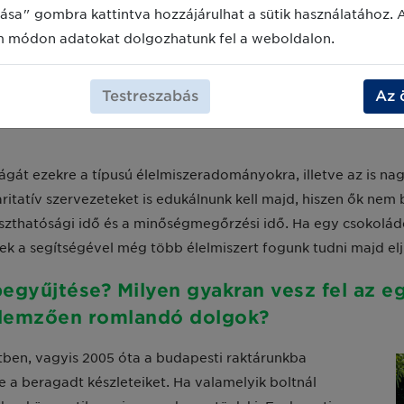
ása" gombra kattintva hozzájárulhat a sütik használatához. 
gyasztási idő után már fogyasztani sem lehet.
m módon adatokat dolgozhatunk fel a weboldalon.
mazás továbbra sem megengedett a lejárati idő után egyik es
erek a lejárat után a gyártók és a forgalmazók által
adomán
Testreszabás
Az 
mészetesen ezekben az esetekben is nagyon fontos a megfelelő 
tságát ezekre a típusú élelmiszeradományokra, illetve az is 
tatív szervezeteket is edukálnunk kell majd, hiszen ők nem b
aszthatósági idő és a minőségmegőrzési idő. Ha egy csokolád
 a segítségével még több élelmiszert fogunk tudni majd elju
gyűjtése? Milyen gyakran vesz fel az eg
jellemzően romlandó dolgok?
etben, vagyis 2005 óta a budapesti raktárunkba
 a beragadt készleteiket. Ha valamelyik boltnál