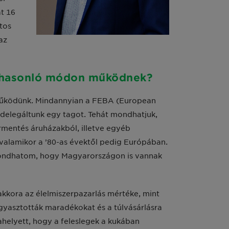
t 16
tos
az
k hasonló módon működnek?
működünk. Mindannyian a FEBA (European
 delegáltunk egy tagot. Tehát mondhatjuk,
rmentés áruházakból, illetve egyéb
 valamikor a ’80-as évektől pedig Európában.
ondhatom, hogy Magyarországon is vannak
kkora az élelmiszerpazarlás mértéke, mint
gyasztották maradékokat és a túlvásárlásra
ahelyett, hogy a feleslegek a kukában