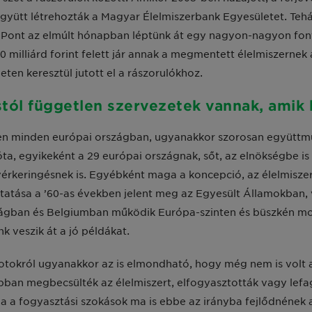
gyütt létrehozták a Magyar Élelmiszerbank Egyesületet. Tehá
 Pont az elmúlt hónapban léptünk át egy nagyon-nagyon fon
 milliárd forint felett jár annak a megmentett élelmiszernek 
ten keresztül jutott el a rászorulókhoz.
stól független szervezetek vannak, ami
len minden európai országban, ugyanakkor szorosan együtt
a, egyikeként a 29 európai országnak, sőt, az elnökségbe is
vérkeringésnek is. Egyébként maga a koncepció, az élelmisze
uttatása a ’60-as években jelent meg az Egyesült Államokban,
gban és Belgiumban működik Európa-szinten és büszkén m
k veszik át a jó példákat.
otokról ugyanakkor az is elmondható, hogy még nem is volt a
ban megbecsülték az élelmiszert, elfogyasztották vagy lefa
a a fogyasztási szokások ma is ebbe az irányba fejlődnének 