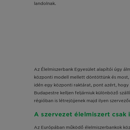
landolnak.
Az Élelmiszerbank Egyesület alapítói úgy á
központi modell mellett döntöttünk és most, 
idén egy központi raktárat, pont azért, hogy
Budapestre kelljen feljárniuk különböző sz
régióban is létrejöjjenek majd ilyen szervező
A szervezet élelmiszert csak 
Az Európában működő élelmiszerbankok közti 