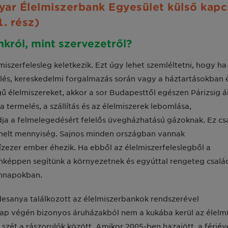
ar Élelmiszerbank Egyesület külső kapc
. rész)
nkról, mint szervezetről?
iszerfelesleg keletkezik. Ezt úgy lehet szemléltetni, hogy ha
s, kereskedelmi forgalmazás során vagy a háztartásokban 
 élelmiszereket, akkor a sor Budapesttől egészen Párizsig ál
a termelés, a szállítás és az élelmiszerek lebomlása,
dja a felmelegedésért felelős üvegházhatású gázoknak. Ez cs
melt mennyiség. Sajnos minden országban vannak
zezer ember éhezik. Ha ebből az élelmiszerfeleslegből a
enképpen segítünk a környezetnek és egyúttal rengeteg csalá
ennapokban.
desanya találkozott az élelmiszerbankok rendszerével
 nap végén bizonyos áruházakból nem a kukába kerül az élelmi
 szét a rászorulók között. Amikor 2005-ben hazajött, a férjév