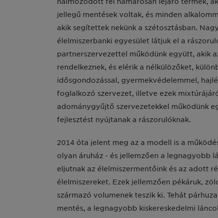
halmozódott fel hamarosan lejáró termék, ak
jellegű mentések voltak, és minden alkalomma
akik segítettek nekünk a szétosztásban. Na
élelmiszerbanki egyesület látjuk el a rászor
partnerszervezettel működünk együtt, akik a
rendelkeznek, és elérik a nélkülözőket, külö
idősgondozással, gyermekvédelemmel, hajlékt
foglalkozó szervezet, illetve ezek mixtúrájá
adománygyűjtő szervezetekkel működünk együtt
fejlesztést nyújtanak a rászorulóknak.
2014 óta jelent meg az a modell is a működés
olyan áruház - és jellemzően a legnagyobb l
eljutnak az élelmiszermentőink és az adott r
élelmiszereket. Ezek jellemzően pékáruk, zö
származó volumenek teszik ki. Tehát párhuzam
mentés, a legnagyobb kiskereskedelmi lánc