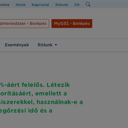
nyelve
Hírek
Kapcsolat
Rólunk
EN
dmenedzser - Belépés
MyGS1 - Belépés
Események
Rólunk
-áért felelős. Létezik
orításáért, emellett a
miszerekkel, használnak-e a
gőrzési idő és a