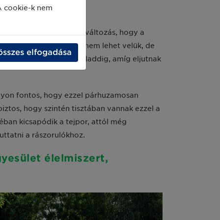
A cookie-k nem
etben sem. Ami most egy változás, hogy a
yozhatóak
. Kereskedni nem lehet velük, de
összes elfogadása
és szakszerű tárolás mindaddig, amíg eljutnak
nagyon fontos, hogy ezzel párhuzamosan
iztos, hogy szintén tisztában vannak ezzel a
éban kicsapódik a tejpor, attól még
ttatni a rászorulókhoz.
yesület élelmiszert,