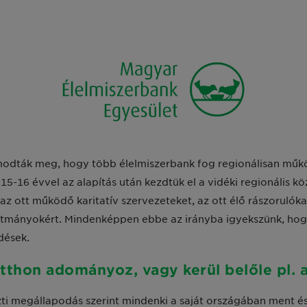
lmodták meg, hogy több élelmiszerbank fog regionálisan mű
15-16 évvel az alapítás után kezdtük el a vidéki regionális k
 az ott működő karitatív szervezeteket, az ott élő rászorulók
állítmányokért. Mindenképpen ebbe az irányba igyekszünk, 
dések.
itthon adományoz, vagy kerül belőle pl. a
megállapodás szerint mindenki a saját országában ment és lát