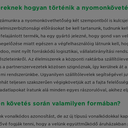
zereknek hogyan történik a nyomonkövet
zámunkra a nyomonkövethetőség két szempontból is kulcsje
lelmiszerbiztonsági előírásokat be kell tartanunk, tudnunk kell
 felajánlott termék, ha egy gyártó jelezné, hogy gond van vel
egelőzése miatt egészen a végfelhasználóig látnunk kell, hog
doo, mint nyílt forráskódú logisztikai, vállalatirányítási ren
észleteinkről. Az élelmiszerek a központi raktárba szállítóle
s a partnerszervezetek közösen szignóznak, így kerülnek át a
 mi rendszerünkbe. Ugyanilyen szállítólevelek segítségével ju
ehát teljesen szakszerűen végigkövetjük azt a fajta felelőssé
adatlapokat íratunk alá minden egyes rászorulóval, akihez e
n követés során valamilyen formában?
k vonalkódos azonosítást, de az új típusú vonalkódokkal ka
tővé fogják tenni, hogy a velünk együttműködő áruházakban