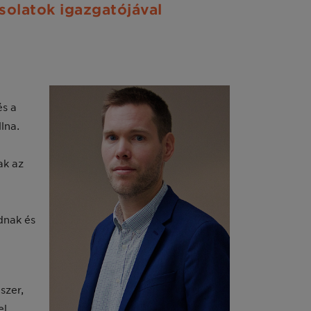
solatok igazgatójával
és a
lna.
ak az
dnak és
szer,
el