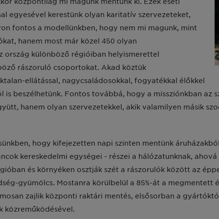
kor központilag mi magunk mentünk ki. Ezek eseti
l egyesével kerestünk olyan karitatív szervezeteket,
gyon fontos a modellünkben, hogy nem mi magunk, mint
ulókat, hanem most már közel 450 olyan
z ország különböző régióiban helyismerettel
nböző rászoruló csoportokat. Akad köztük
alan-ellátással, nagycsaládosokkal, fogyatékkal élőkkel
ról is beszélhetünk. Fontos továbbá, hogy a missziónkban az
, hanem olyan szervezetekkel, akik valamilyen másik szociáli
ünkben, hogy kifejezetten napi szinten mentünk áruházakból 
áncok kereskedelmi egységei - részei a hálózatunknak, ahová
égióban és környéken osztják szét a rászorulók között az éppe
ldség-gyümölcs. Mostanra körülbelül a 85%-át a megmentett 
osan zajlik központi raktári mentés, elsősorban a gyártóktó
ok közreműködésével.