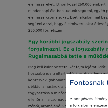
élelmiszereket. Itthon közel 250.000 embert l
mindennapi életben tudunk segíteni, egyéb 
élelmiszercsomagokat. Eseti alkalommal besz
segíteni azzal, hogy élelmiszert, akár édes
250.000 fős létszám.
Egy korábbi jogszabály szeri
forgalmazni. Ez a jogszabály 
Rugalmasabbá tette a működ
Meg kell különböztetni két fajta lejárati időt
hosszabb ideig eltartható, kisebb nedvességt
konzervek, gabonatermékek, rizs, fűszerek, m
Fontosnak t
például a húsáruk, a tejtermékek, készételek
fogyasztása a minőségmegőrzési idő után is 
A böngészési élmény 
ellenőrizni a csomagolást és a termék illatá
a forgalom elemzése 
ízéből, aromájából vagy állaga nem lesz töké