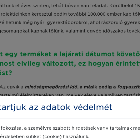
áttunk el éves szinten, tehát bőven van feladat. Körülbelül 1
projektjeinken keresztül pedig további 100.000 ember kap t
élhetünk még nyári gyerektáborokról, ahol rászoruló gyereke
ségcsomagokat kapnak tőlünk, valamint egyéb időszakos tevéke
nt egy terméket a lejárati dátumot követ
most elvileg változott, ez hogyan érinte
ést?
. Az egyik a
minőségmegőrzési idő
, a másik pedig a
fogyaszth
artalmú élelmiszereken van, melyek eleve valamilyen tartósító
élyhűtött termékek. A fogyaszthatósági idejű termékek az ele
artjuk az adatok védelmét
, fagylaltok, saláták. A minőségmegőrzési idővel rendelkező, 
biztonságos, ha betartottuk a tárolásra vonatkozó utasításo
fokozása, a személyre szabott hirdetések vagy tartalmak meg
t. A minőségmegőrzési idő itt annyit jelent, hogy az élelmisz
érdekében sütiket (cookie) használunk.
letes. Fontos tudni a különbséget a kétféle lejárati idő közö