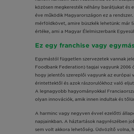
közösen megkeresték néhány barátjukat és e
éve működik Magyarországon ez a rendszer.
mérföldkövet, amire büszkék lehetünk: már 50
értéke, ami a Magyar Élelmiszerbank Egyesüle
Ez egy franchise vagy egymá
Egymástól független szervezetek vannak je
Foodbank Federation) tagjai vagyunk 2006 ót
hogy jelentős szereplői vagyunk az európai 
érintettektől és azok rászorulókhoz való elj
A legnagyobb hagyományokkal Franciaorszá
olyan innovációk, amik innen indultak és tőlün
A harminc vagy negyven évvel ezelőtti állap
napjainkban. A háztartások nagyrészében job
sem volt akkora lehetőség. Üdvözítő volna, h