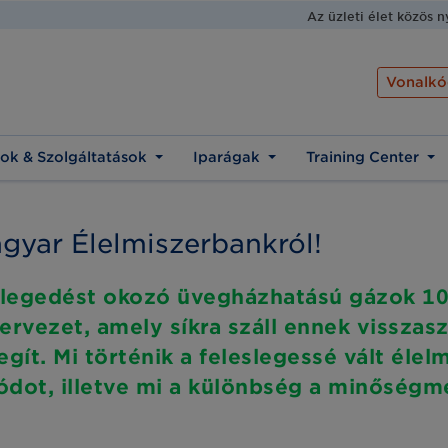
Az üzleti élet közös 
Vonalkó
ok & Szolgáltatások
Iparágak
Training Center
gyar Élelmiszerbankról!
elegedést okozó üvegházhatású gázok 10%
rvezet, amely síkra száll ennek visszasz
ít. Mi történik a feleslegessé vált élel
dot, illetve mi a különbség a minőségme