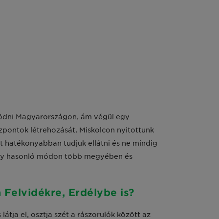
ködni Magyarországon, ám végül egy
özpontok létrehozását. Miskolcon nyitottunk
at hatékonyabban tudjuk ellátni és ne mindig
hogy hasonló módon több megyében és
 Felvidékre, Erdélybe is?
ja el, osztja szét a rászorulók között az