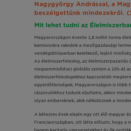
Nagygyörgy Andrással, a Magy
beszélgettünk mindezekről. (1
Mit lehet tudni az Élelmiszerba
Magyarországon évente 1,8 millió tonna élelm
kamionokra raknánk a mezőgazdasági termelé
vendéglátóiparban keletkező, lejáró minőségű
Az élelmiszerfelesleg, az élelmiszerpazarlás (
megsemmisítése) globális szinten a 10%-át a
élelmiszerfeleslegekhez kapcsolódó megter
egyenlőtlenségek, Magyarországon is több tí
rászorulókhoz tudunk eljuttatni, akkor mind
olyan embereknek, akik nélkülöznek a mind
A kétezres évek elején egy ott élő magyar é
Franciaországban, ott látta először, hogy a
hanem karitatív szervezetekhez és ők osztják