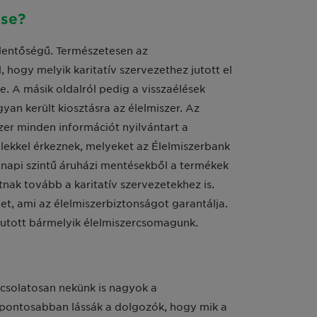
ése?
lentőségű. Természetesen az
, hogy melyik karitatív szervezethez jutott el
e. A másik oldalról pedig a visszaélések
yan került kiosztásra az élelmiszer. Az
dszer minden információt nyilvántart a
velekkel érkeznek, melyeket az Élelmiszerbank
 napi szintű áruházi mentésekből a termékek
tnak tovább a karitatív szervezetekhez is.
get, ami az élelmiszerbiztonságot garantálja.
ljutott bármelyik élelmiszercsomagunk.
pcsolatosan nekünk is nagyok a
 pontosabban lássák a dolgozók, hogy mik a