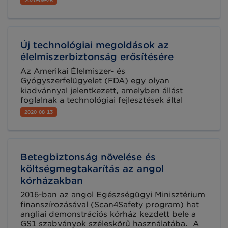
2020-09-25
service” egy digitális platform, melynek
segítségével könnyedén és hatékonyan
visszahívhatók a polcokról a nem megfelelő
vagy nem biztonságos termékek.
Új technológiai megoldások az
élelmiszerbiztonság erősítésére
Az Amerikai Élelmiszer- és
Gyógyszerfelügyelet (FDA) egy olyan
kiadvánnyal jelentkezett, amelyben állást
foglalnak a technológiai fejlesztések által
megvalósuló nyomon követés, a megelőzés és
2020-08-13
az élelmiszer eredetű megbetegségek
kezelésének érdekében használt okos
eszközök mellett, törekednek az új üzleti
modellek alkalmazására és a kiskereskedelem
Betegbiztonság növelése és
korszerűsítésére is.
költségmegtakarítás az angol
kórházakban
2016-ban az angol Egészségügyi Minisztérium
finanszírozásával (Scan4Safety program) hat
angliai demonstrációs kórház kezdett bele a
GS1 szabványok széleskörű használatába. A