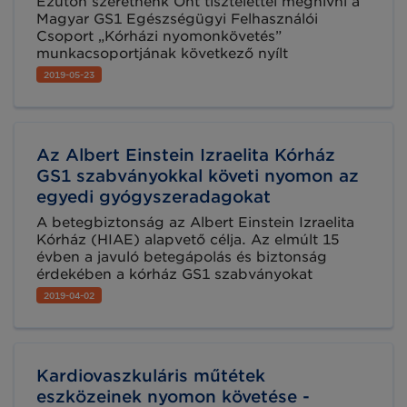
Ezúton szeretnénk Önt tisztelettel meghívni a
Magyar GS1 Egészségügyi Felhasználói
Csoport „Kórházi nyomonkövetés”
munkacsoportjának következő nyílt
munkacsoporti ülésére, ahol a legfontosabb, a
2019-05-23
beteg kerül a középpontba. A kihelyezett
ülésen megismerkedhetnek a betegazonosítás
korszerű megoldásaival, annak bevezetési
lépéseivel, kihívásaival, illetve a gyakorlatban,
Az Albert Einstein Izraelita Kórház
valós alkalmazási környezetben is
megtekinthető lesz a betegazonosítási
GS1 szabványokkal követi nyomon az
rendszer működése.
egyedi gyógyszeradagokat
A betegbiztonság az Albert Einstein Izraelita
Kórház (HIAE) alapvető célja. Az elmúlt 15
évben a javuló betegápolás és biztonság
érdekében a kórház GS1 szabványokat
vezetett be és kezdett használni, melynek
2019-04-02
köszönhetően nyomon követhetővé vált az
összes, kórházban felhasznált gyógyszer.
Kardiovaszkuláris műtétek
eszközeinek nyomon követése -