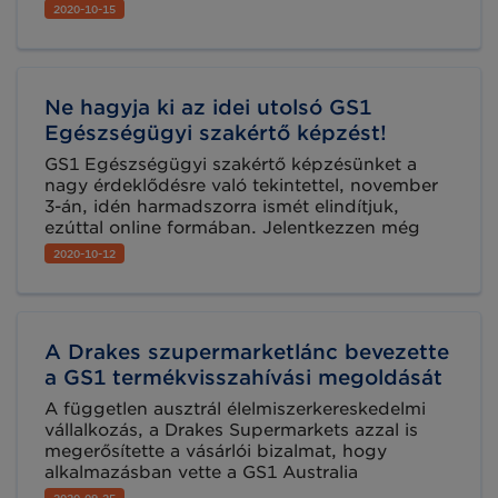
melyekre cikkünk választ kínál.
2020-10-15
Ne hagyja ki az idei utolsó GS1
Egészségügyi szakértő képzést!
GS1 Egészségügyi szakértő képzésünket a
nagy érdeklődésre való tekintettel, november
3-án, idén harmadszorra ismét elindítjuk,
ezúttal online formában. Jelentkezzen még
ma!
2020-10-12
A Drakes szupermarketlánc bevezette
a GS1 termékvisszahívási megoldását
A független ausztrál élelmiszerkereskedelmi
vállalkozás, a Drakes Supermarkets azzal is
megerősítette a vásárlói bizalmat, hogy
alkalmazásban vette a GS1 Australia
visszahívási szolgáltatását. Az ún. „Recall