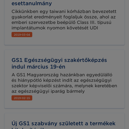
esettanulmány
Cikkünkben egy taiwani kórházban bevezetett
gyakorlat eredményeit foglaljuk össze, ahol az
emberi szervezetbe beépülő Class III. típusú
implantátumok nyomon követését UDI
(Unique Device Identification, Egyedi
2019-03-04
eszközazonosítás) rendszer segítségével
kezdték nyomon követni 2013-tól. A bevezetés
óta eltelt 5 évben számokban és időben is
mérhető a hatékonyság jelentős növekedése.
GS1 Egészségügyi szakértőképzés
indul március 19-én
A GS1 Magyarország hazánkban egyedülálló
és hiánypótló képzést indít az egészségügyi
szektor képviselői számára, melynek keretében
az egészségügyi iparág bármely
szegmensében tevékenykedő szakemberek
2019-02-15
nemzetközi kitekintéssel és számos gyakorlati
példa megismerésén keresztül bővíthetik
tudásukat a GS1 globális szabványainak
hatékonyságot, átláthatóságot és
Új GS1 szabvány született a termékek
betegbiztonságot nyújtó megoldásairól.