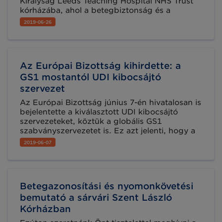
Királyság Leeds Teaching Hospital NHS Trust
kórházába, ahol a betegbiztonság és a
költséghatékonyság növelése érdekében
2019-06-26
számos fejlesztési projektet valósítottak meg
sikeresen a GS1 szabványok segítségével.
Az Európai Bizottság kihirdette: a
GS1 mostantól UDI kibocsájtó
szervezet
Az Európai Bizottság június 7-én hivatalosan is
bejelentette a kiválasztott UDI kibocsájtó
szervezeteket, köztük a globális GS1
szabványszervezetet is. Ez azt jelenti, hogy a
GS1 globális szabványai megfeleltek az
2019-06-07
Európai Bizottság UDI azonosításra vonatkozó
kritériumainak, azaz elősegítik az EU korábban
kiadott orvostechnikai eszközökre vonatkozó
rendeletének és az in-vitro diagnosztikai
Betegazonosítási és nyomonkövetési
orvostechnikai eszközökre vonatkozó
rendeletnek (ld: EU Rendeletek) megfelelően
bemutató a sárvári Szent László
az európai szintű UDI Rendszer sikeres
Kórházban
bevezetését.