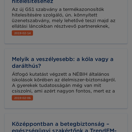
hitelesítéséhez
Az új GS1 szabvány a termékazonosítók
hitelesítésére szolgáló, ún. könnyített
üzenetszabvány, mely lehetővé teszi majd az
ellátási láncokban résztvevő partnereknek,
hogy ellenőrizzék, vajon az éppen náluk lévő
2019-02-14
termék alkalmas-e a további értékesítésre.
Melyik a veszélyesebb: a kóla vagy a
darálthús?
Átfogó kutatást végzett a NÉBIH általános
iskolások körében az élelmiszer-biztonságról.
A gyerekek tudatosságán még van mit
csiszolni, ami azért nagyon fontos, mert ez a
korosztály a legfogékonyabb a helyes
2019-02-06
szokások elsajátítására. A megfelelő
szemléletformáláshoz a pedagógusok
bevonása elengedhetetlen lenne.
Középpontban a betegbiztonság –
egészségügyi szakértőnk a TrendFM-