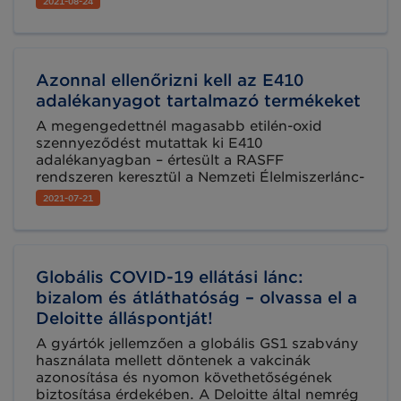
2021-08-24
kell szolgáltatniuk a GS1 Globális
Adatszinkronizációs Hálózatán keresztül
(GDSN).
Azonnal ellenőrizni kell az E410
adalékanyagot tartalmazó termékeket
A megengedettnél magasabb etilén-oxid
szennyeződést mutattak ki E410
adalékanyagban – értesült a RASFF
rendszeren keresztül a Nemzeti Élelmiszerlánc-
biztonsági Hivatal (Nébih). A hatóság a
2021-07-21
kiemelten kockázatos termékek esetében
célellenőrzést indít, emellett minden, E410
adalékanyagot Magyarországra behozó,
valamint azt élelmiszer előállításhoz
Globális COVID-19 ellátási lánc:
felhasználó vállalkozótól mielőbbi
önellenőrzést és szükség esetén határozott
bizalom és átláthatóság – olvassa el a
intézkedést kér.
Deloitte álláspontját!
A gyártók jellemzően a globális GS1 szabvány
használata mellett döntenek a vakcinák
azonosítása és nyomon követhetőségének
biztosítása érdekében. A Deloitte által nemrég