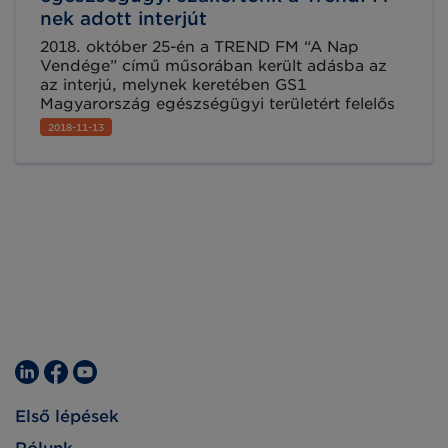
nek adott interjút
2018. október 25-én a TREND FM “A Nap
Vendége” című műsorában került adásba az
az interjú, melynek keretében GS1
Magyarország egészségügyi területért felelős
szakértője, Krázli Zoltán implementációs
2018-11-13
igazgató és Dr. Vácity József, az egri Markhot
Ferenc Kórház főigazgatója közösen beszéltek
a betegbiztonság lehetséges fejlesztéséről.
Első lépések