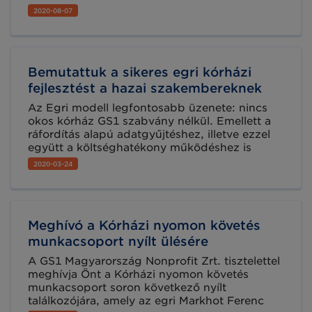
gondozási ponton megvalósuló vonalkód-
2020-08-07
leolvasás következtében számos előnyt
realizáltak, többek között a betegbiztonság
növelése és a hatékonyság javítása emelendő
ki.
Bemutattuk a sikeres egri kórházi
fejlesztést a hazai szakembereknek
Az Egri modell legfontosabb üzenete: nincs
okos kórház GS1 szabvány nélkül. Emellett a
ráfordítás alapú adatgyűjtéshez, illetve ezzel
együtt a költséghatékony működéshez is
elengedhetetlen, hogy mérjük, ami mérhető,
2020-03-24
és tegyük mérhetővé, ami még nem az. Az
egri Markhot Ferenc Kórház hazánkban
egyedülálló fejlesztését 2020. március 12-én a
hazai szakmai érdeklődőknek is bemutatta.
Meghívó a Kórházi nyomon követés
munkacsoport nyílt ülésére
A GS1 Magyarország Nonprofit Zrt. tisztelettel
meghívja Önt a Kórházi nyomon követés
munkacsoport soron következő nyílt
találkozójára, amely az egri Markhot Ferenc