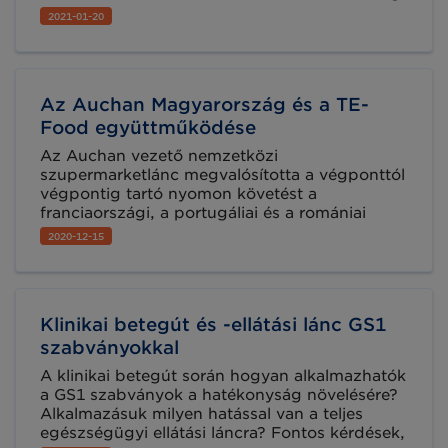
publikált White paper ajánlásai között is
2021-01-20
szerepel a globális szabványok
alkalmazásának fontossága.
Az Auchan Magyarország és a TE-
Food együttműködése
Az Auchan vezető nemzetközi
szupermarketlánc megvalósította a végponttól
végpontig tartó nyomon követést a
franciaországi, a portugáliai és a romániai
telephelyein. Ezeket a bevezetéseket követően
2020-12-15
Magyarország a következő célpont, ahol be
szeretné vezetni az újításokat.
Klinikai betegút és -ellátási lánc GS1
szabványokkal
A klinikai betegút során hogyan alkalmazhatók
a GS1 szabványok a hatékonyság növelésére?
Alkalmazásuk milyen hatással van a teljes
egészségügyi ellátási láncra? Fontos kérdések,