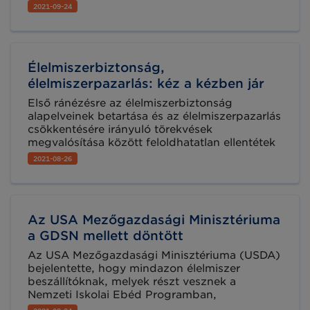
mintegy négyezer élelmiszer-biztonsági
2021-09-24
bejelentésnek csupán töredéke vonatkozott
magyar előállítású termékre. A 196 hazánkat is
érintő ügy főként étrend-kiegészítőkhöz és
egyéb speciális élelmiszerekhez,
Élelmiszerbiztonság,
baromfihúshoz és abból készült termékekhez,
takarmányokhoz, valamint gabona- és
élelmiszerpazarlás: kéz a kézben jár
sütőipari termékekhez kapcsolódott.
Első ránézésre az élelmiszerbiztonság
alapelveinek betartása és az élelmiszerpazarlás
csökkentésére irányuló törekvések
megvalósítása között feloldhatatlan ellentétek
húzódnak. Az élelmiszerbiztonsági tanácsok
2021-08-26
betarthatatlanul szigorúnak tűnhetnek, a
helyes gyakorlatok mintha csak több
élelmiszerhulladék keletkezését generálnák. A
valóságban azonban meglehetősen sok
Az USA Mezőgazdasági Minisztériuma
hasonlóságot találunk. Az Élelmiszerbiztonság
Világnapja jó alkalmat kínál arra, hogy
a GDSN mellett döntött
szemügyre vegyük, melyek a két terület közös
Az USA Mezőgazdasági Minisztériuma (USDA)
pontjai.
bejelentette, hogy mindazon élelmiszer
beszállítóknak, melyek részt vesznek a
Nemzeti Iskolai Ebéd Programban,
meghatározott élelmiszerek kapcsán adatokat