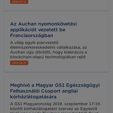
láncok üzleti tranzakcióit kiszolgáló
2019-07-11
szolgáltatás kifejlesztésére. A fejlesztés, mely a
GS1 szabványokat ötvözi az eDelivery
platformmal és a Blockchain alapú
nyilvántartással, támogatást kapott az Európai
Az Auchan nyomonkövetési
Uniótól.
applikációt vezetett be
Franciaországban
A világ egyik piacvezető
élelmiszerkereskedelmi vállalkozása, az
Auchan úgy döntött, hogy kiaknázza a
blockchain-alapú technológiában rejlő
lehetőségeket legújabb innovációja, egy
2019-06-27
élelmiszer nyomonkövetési applikáció
bevezetése kapcsán.
Meghívó a Magyar GS1 Egészségügyi
Felhasználói Csoport angliai
kórházlátogatására
A GS1 Magyarország 2019. szeptember 17-19.
között kórházlátogatást szervez az Egyesült