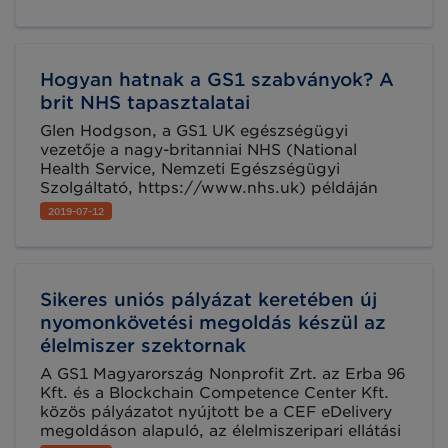
szektor szereplői világszerte profitálhatnak. A
soron következő webinar a betegágy melletti
szkennelés, mint szabványalapú megoldás
bevezetéséről szól.
Hogyan hatnak a GS1 szabványok? A
brit NHS tapasztalatai
Glen Hodgson, a GS1 UK egészségügyi
vezetője a nagy-britanniai NHS (National
Health Service, Nemzeti Egészségügyi
Szolgáltató, https://www.nhs.uk) példáján
mutatja be, hogy a GS1 szabványok
2019-07-12
bevezetésének megkezdése óta – melyeket a
kórházi folyamatok lehető legtöbb pontján
alkalmaznak angliában – milyen eredményeket
tapasztaltak és milyen következtetéseket
Sikeres uniós pályázat keretében új
vontak le az elmúlt 3 évben.
nyomonkövetési megoldás készül az
élelmiszer szektornak
A GS1 Magyarország Nonprofit Zrt. az Erba 96
Kft. és a Blockchain Competence Center Kft.
közös pályázatot nyújtott be a CEF eDelivery
megoldáson alapuló, az élelmiszeripari ellátási